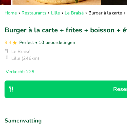
Home
Restaurants
Lille
Le Braisé
Burger à la carte + 
Burger à la carte + frites + boisson + év
9.4
Perfect
• 10 beoordelingen
Le Braisé
Lille (246km)
Verkocht: 229
Rese
Samenvatting