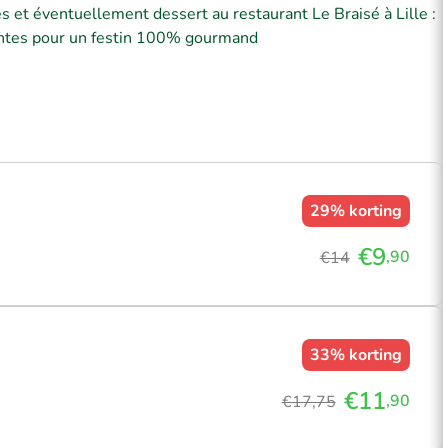
es et éventuellement dessert au restaurant Le Braisé à Lille :
llantes pour un festin 100% gourmand
29%
korting
€9
,90
€14
33%
korting
€11
,90
€17,75