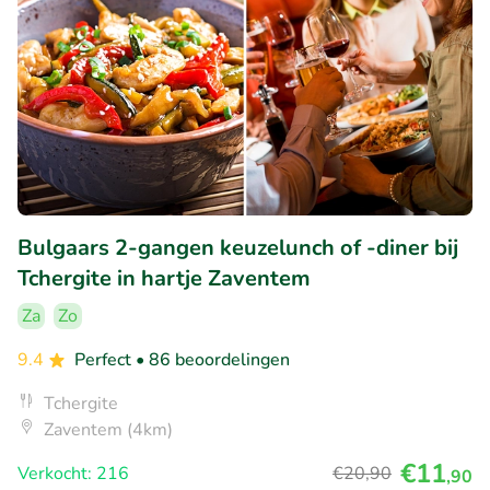
Bulgaars 2-gangen keuzelunch of -diner bij
Tchergite in hartje Zaventem
Za
Zo
9.4
Perfect
• 86 beoordelingen
Tchergite
Zaventem (4km)
€11
Verkocht: 216
€20
,90
,90