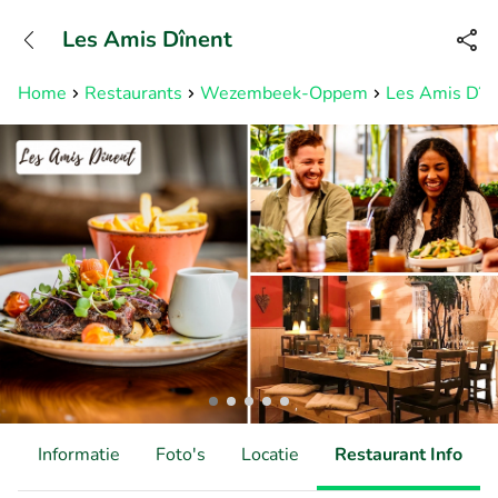
+3211960739
Les Amis Dînent
Bereikbaar tot 23:00 uur
Home
Restaurants
Wezembeek-Oppem
Les Amis Dîn
d
Informatie
Foto's
Locatie
Restaurant Info