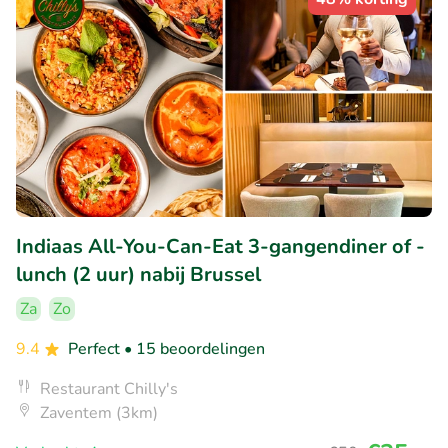
Indiaas All-You-Can-Eat 3-gangendiner of -
lunch (2 uur) nabij Brussel
Za
Zo
9.4
Perfect
• 15 beoordelingen
Restaurant Chilly's
Zaventem (3km)