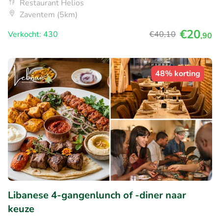
Restaurant Helios
Zaventem (5km)
€20
Verkocht: 430
€40
,10
,90
48% korting
Libanese 4-gangenlunch of -diner naar
keuze