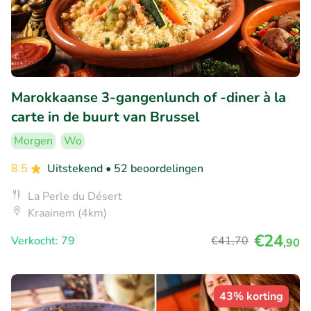
Marokkaanse 3-gangenlunch of -diner à la
carte in de buurt van Brussel
Morgen
Wo
8.5
Uitstekend
• 52 beoordelingen
La Perle du Désert
Kraainem (4km)
€24
Verkocht: 79
€41
,70
,90
43% korting