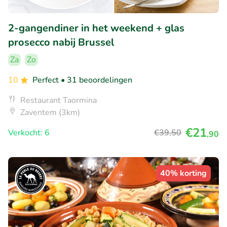
2-gangendiner in het weekend + glas
prosecco nabij Brussel
Za
Zo
10
Perfect
• 31 beoordelingen
Restaurant Taormina
Zaventem (3km)
€21
Verkocht: 6
€39
,50
,90
40% korting