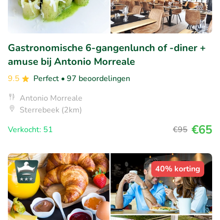
Gastronomische 6-gangenlunch of -diner +
amuse bij Antonio Morreale
9.5
Perfect
• 97 beoordelingen
Antonio Morreale
Sterrebeek (2km)
€65
Verkocht: 51
€95
40% korting