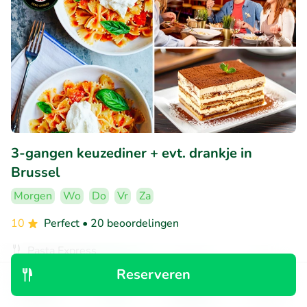
3-gangen keuzediner + evt. drankje in
Brussel
Morgen
Wo
Do
Vr
Za
10
Perfect
• 20 beoordelingen
Pasta Express
Etterbeek (7km)
Reserveren
€9
Ontdek
Zoeken
Boekingen
Menu
Verkocht: 85
€18
,70
,90