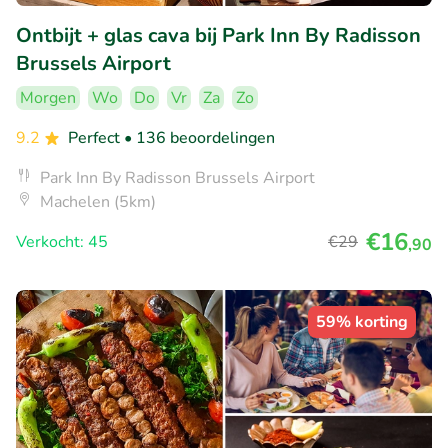
Ontbijt + glas cava bij Park Inn By Radisson
Brussels Airport
Morgen
Wo
Do
Vr
Za
Zo
9.2
Perfect
• 136 beoordelingen
Park Inn By Radisson Brussels Airport
Machelen (5km)
€16
Verkocht: 45
€29
,90
59% korting