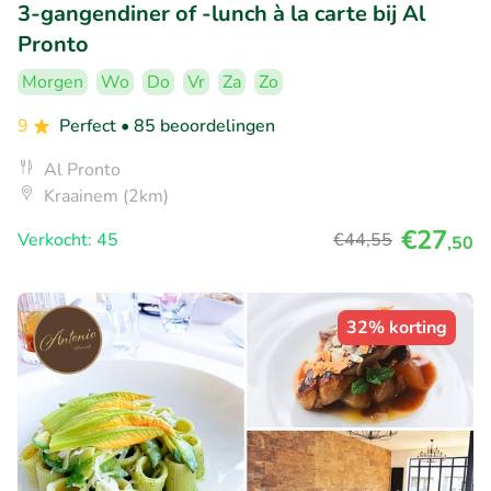
3-gangendiner of -lunch à la carte bij Al
Pronto
Morgen
Wo
Do
Vr
Za
Zo
9
Perfect
• 85 beoordelingen
Al Pronto
Kraainem (2km)
€27
Verkocht: 45
€44
,55
,50
32% korting