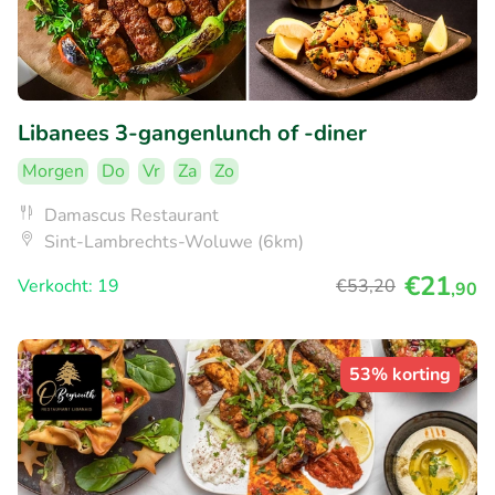
Libanees 3-gangenlunch of -diner
Morgen
Do
Vr
Za
Zo
Damascus Restaurant
Sint-Lambrechts-Woluwe (6km)
€21
Verkocht: 19
€53
,20
,90
53% korting