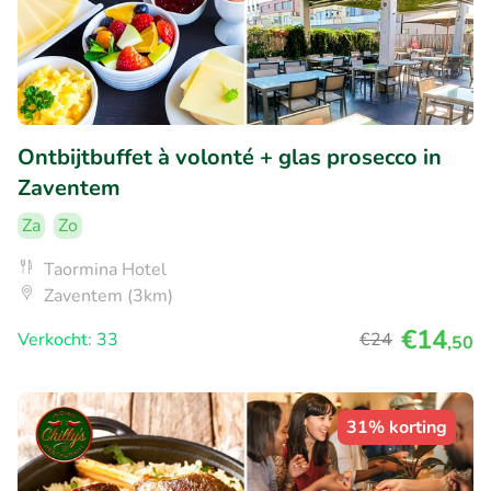
Ontbijtbuffet à volonté + glas prosecco in
Zaventem
Za
Zo
Taormina Hotel
Zaventem (3km)
€14
Verkocht: 33
€24
,50
31% korting