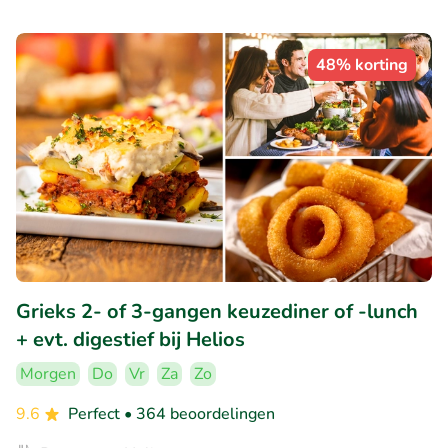
48% korting
Grieks 2- of 3-gangen keuzediner of -lunch
+ evt. digestief bij Helios
Morgen
Do
Vr
Za
Zo
9.6
Perfect
• 364 beoordelingen