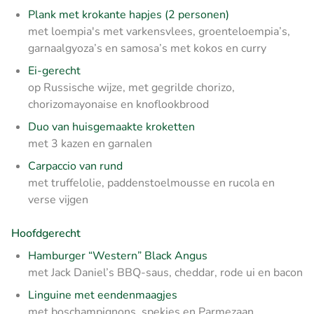
Plank met krokante hapjes (2 personen)
met loempia's met varkensvlees, groenteloempia’s,
garnaalgyoza’s en samosa’s met kokos en curry
Ei-gerecht
op Russische wijze, met gegrilde chorizo,
chorizomayonaise en knoflookbrood
Duo van huisgemaakte kroketten
met 3 kazen en garnalen
Carpaccio van rund
met truffelolie, paddenstoelmousse en rucola en
verse vijgen
Hoofdgerecht
Hamburger “Western” Black Angus
met Jack Daniel’s BBQ-saus, cheddar, rode ui en bacon
Linguine met eendenmaagjes
met boschampignons, spekjes en Parmezaan