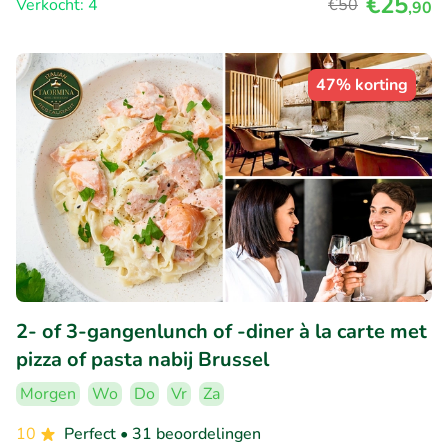
€25
Verkocht: 4
€50
,90
47% korting
2- of 3-gangenlunch of -diner à la carte met
pizza of pasta nabij Brussel
Morgen
Wo
Do
Vr
Za
10
Perfect
• 31 beoordelingen