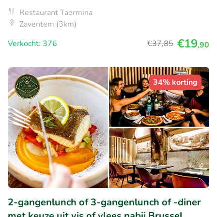
Restaurant Taormina
Zaventem (3km)
€19
Verkocht: 376
€37
,85
,90
34% korting
2-gangenlunch of 3-gangenlunch of -diner
met keuze uit vis of vlees nabij Brussel