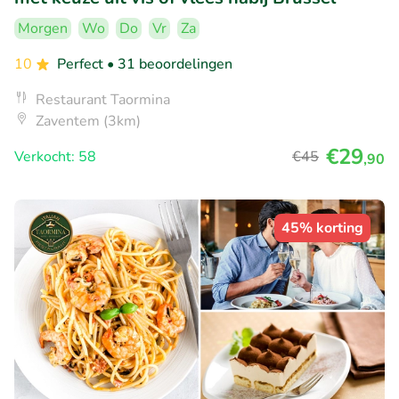
Morgen
Wo
Do
Vr
Za
10
Perfect
• 31 beoordelingen
Restaurant Taormina
Zaventem (3km)
€29
Verkocht: 58
€45
,90
45% korting