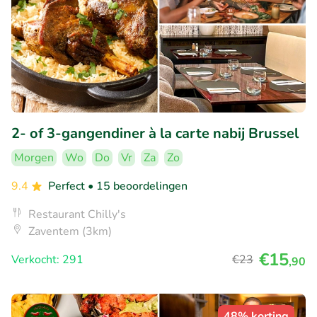
2- of 3-gangendiner à la carte nabij Brussel
Morgen
Wo
Do
Vr
Za
Zo
9.4
Perfect
• 15 beoordelingen
Restaurant Chilly's
Zaventem (3km)
€15
Verkocht: 291
€23
,90
48% korting