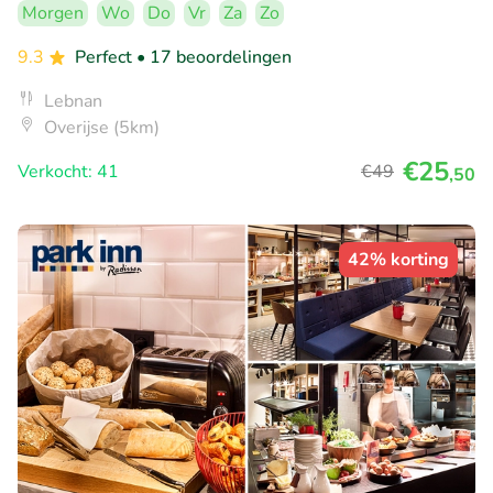
Morgen
Wo
Do
Vr
Za
Zo
9.3
Perfect
• 17 beoordelingen
Lebnan
Overijse (5km)
€25
Verkocht: 41
€49
,50
42% korting