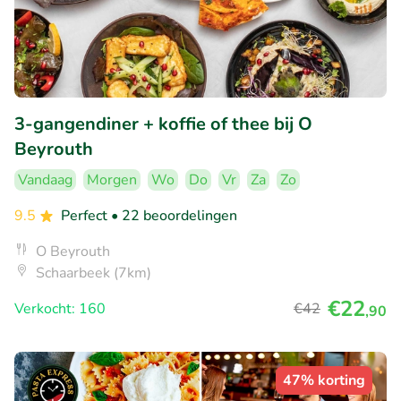
3-gangendiner + koffie of thee bij O
Beyrouth
Vandaag
Morgen
Wo
Do
Vr
Za
Zo
9.5
Perfect
• 22 beoordelingen
O Beyrouth
Schaarbeek (7km)
€22
Verkocht: 160
€42
,90
47% korting