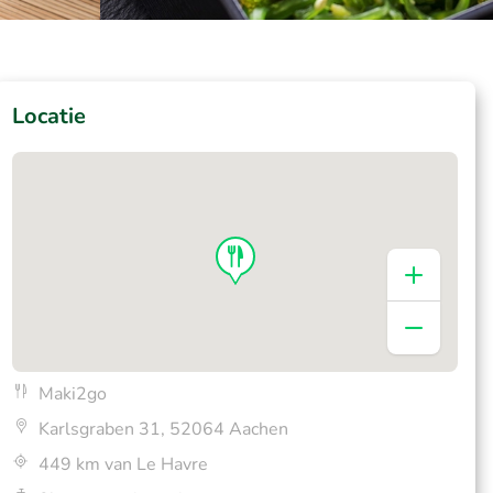
Locatie
Maki2go
Karlsgraben 31, 52064 Aachen
449 km van Le Havre