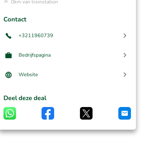
0km van treinstation
Contact
+3211960739
Bedrijfspagina
Website
Deel deze deal