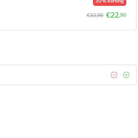
30%
korting
€22
,90
€32,90