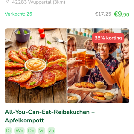
42283 Wuppertal (3km)
€9
Verkocht: 26
€17
,25
,90
38% korting
All-You-Can-Eat-Reibekuchen +
Apfelkompott
Di
Wo
Do
Vr
Za