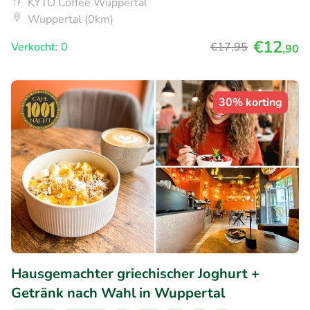
KYTO Coffee Wuppertal
Wuppertal (0km)
€12
Verkocht: 0
€17
,95
,90
30% korting
Hausgemachter griechischer Joghurt +
Getränk nach Wahl in Wuppertal