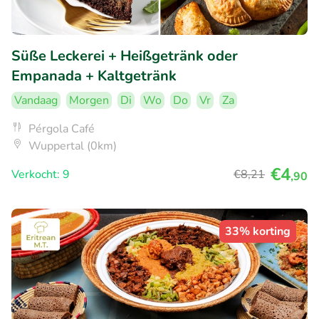
Süße Leckerei + Heißgetränk oder
Empanada + Kaltgetränk
Vandaag
Morgen
Di
Wo
Do
Vr
Za
Pérgola Café
Wuppertal (0km)
€4
Verkocht: 9
€8
,21
,90
33% korting