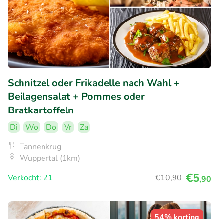
Schnitzel oder Frikadelle nach Wahl +
Beilagensalat + Pommes oder
Bratkartoffeln
Di
Wo
Do
Vr
Za
Tannenkrug
Wuppertal (1km)
€5
Verkocht: 21
€10
,90
,90
54% korting