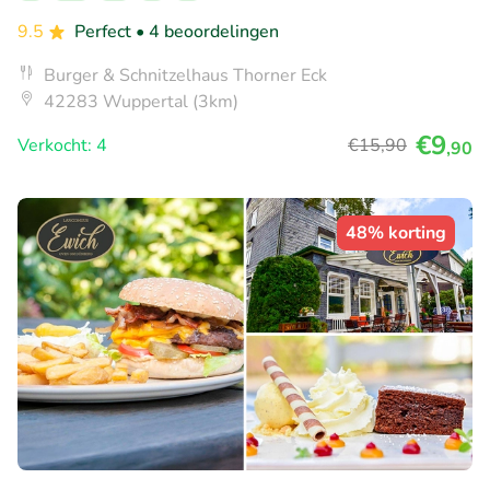
9.5
Perfect
• 4 beoordelingen
Burger & Schnitzelhaus Thorner Eck
42283 Wuppertal (3km)
€9
Verkocht: 4
€15
,90
,90
48% korting