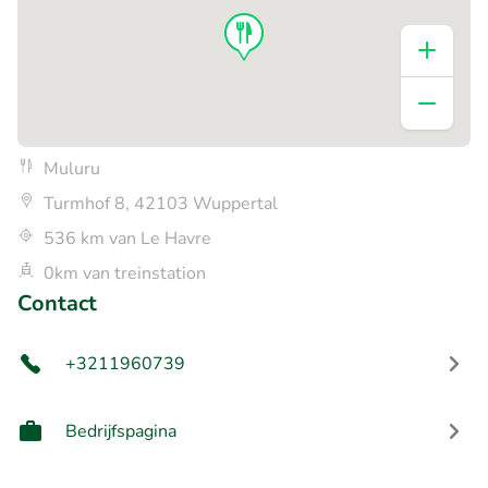
Muluru
Turmhof 8, 42103 Wuppertal
536 km van Le Havre
0km van treinstation
Contact
+3211960739
Bedrijfspagina