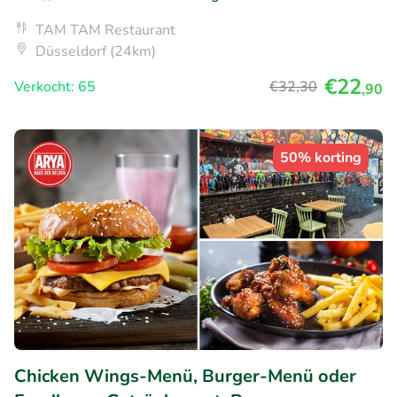
TAM TAM Restaurant
Düsseldorf (24km)
€22
Verkocht: 65
€32
,30
,90
50% korting
Chicken Wings-Menü, Burger-Menü oder