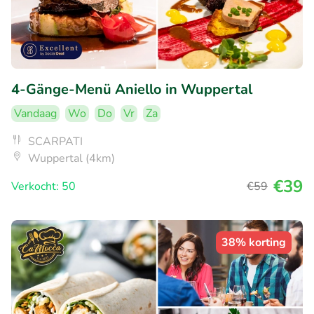
4-Gänge-Menü Aniello in Wuppertal
Vandaag
Wo
Do
Vr
Za
SCARPATI
Wuppertal (4km)
€39
Verkocht: 50
€59
38% korting