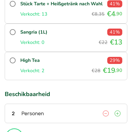
Stück Tarte + Heißgetränk nach Wahl
41%
€4
,90
Verkocht: 13
€8,35
Sangria (1L)
41%
€13
Verkocht: 0
€22
High Tea
29%
€19
,90
Verkocht: 2
€28
Beschikbaarheid
2
Personen