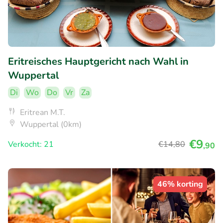
Eritreisches Hauptgericht nach Wahl in
Wuppertal
Di
Wo
Do
Vr
Za
Eritrean M.T.
Wuppertal (0km)
€9
Verkocht: 21
€14
,80
,90
46% korting