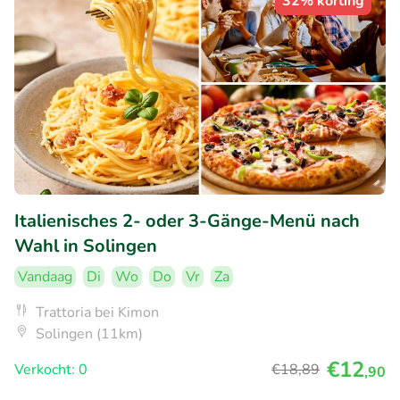
32% korting
Italienisches 2- oder 3-Gänge-Menü nach
Wahl in Solingen
Vandaag
Di
Wo
Do
Vr
Za
Trattoria bei Kimon
Solingen (11km)
€12
Verkocht: 0
€18
,89
,90