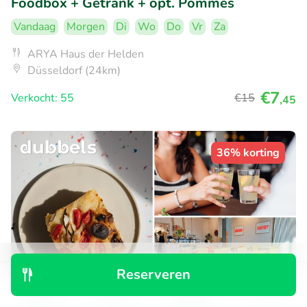
Foodbox + Getränk + opt. Pommes
Vandaag
Morgen
Di
Wo
Do
Vr
Za
ARYA Haus der Helden
Düsseldorf (24km)
€7
Verkocht: 55
€15
,45
36% korting
Reserveren
Ontdek
Zoeken
Boekingen
Menu