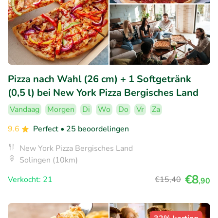
Pizza nach Wahl (26 cm) + 1 Softgetränk
(0,5 l) bei New York Pizza Bergisches Land
Vandaag
Morgen
Di
Wo
Do
Vr
Za
9.6
Perfect
• 25 beoordelingen
New York Pizza Bergisches Land
Solingen (10km)
€8
Verkocht: 21
€15
,40
,90