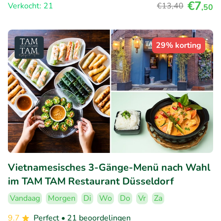
€7
Verkocht: 21
€13
,40
,50
29% korting
Vietnamesisches 3-Gänge-Menü nach Wahl
im TAM TAM Restaurant Düsseldorf
Vandaag
Morgen
Di
Wo
Do
Vr
Za
9.7
Perfect
• 21 beoordelingen