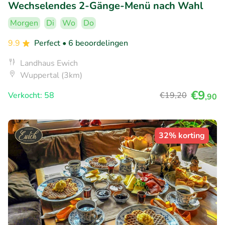
Wechselendes 2-Gänge-Menü nach Wahl
Morgen
Di
Wo
Do
9.9
Perfect
• 6 beoordelingen
Landhaus Ewich
Wuppertal (3km)
€9
Verkocht: 58
€19
,20
,90
32% korting