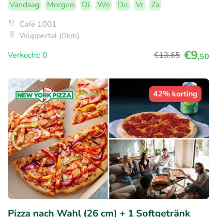
Vandaag
Morgen
Di
Wo
Do
Vr
Za
Café 1001
Wuppertal (0km)
€9
Verkocht: 0
€13
,65
,50
42% korting
Pizza nach Wahl (26 cm) + 1 Softgetränk