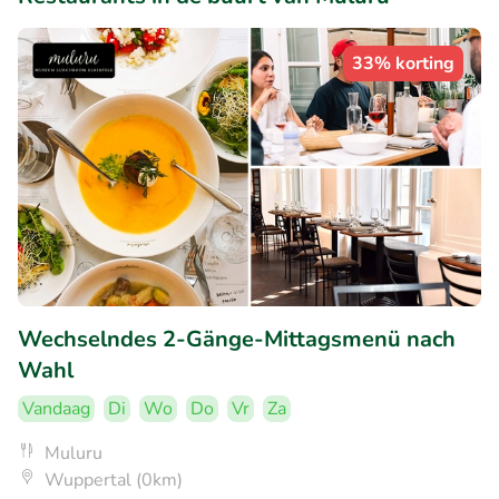
33% korting
Wechselndes 2-Gänge-Mittagsmenü nach
Wahl
Vandaag
Di
Wo
Do
Vr
Za
Muluru
Wuppertal (0km)