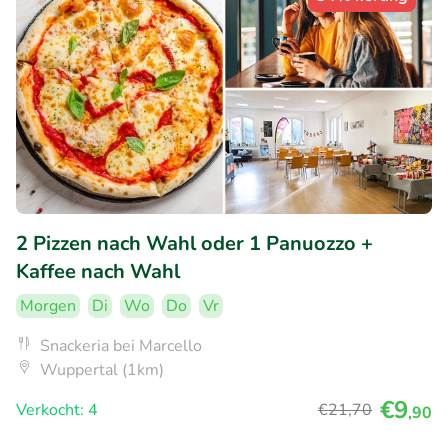
2 Pizzen nach Wahl oder 1 Panuozzo +
Kaffee nach Wahl
Morgen
Di
Wo
Do
Vr
Snackeria bei Marcello
Wuppertal (1km)
€9
Verkocht: 4
€21
,70
,90