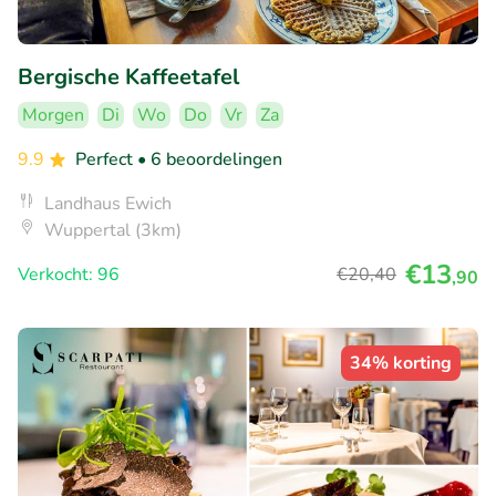
Bergische Kaffeetafel
Morgen
Di
Wo
Do
Vr
Za
9.9
Perfect
• 6 beoordelingen
Landhaus Ewich
Wuppertal (3km)
€13
Verkocht: 96
€20
,40
,90
34% korting