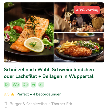
43% korting
Schnitzel nach Wahl, Schweinelendchen
oder Lachsfilet + Beilagen in Wuppertal
Di
Wo
Do
Vr
Za
9.5
Perfect
• 4 beoordelingen
Burger & Schnitzelhaus Thorner Eck