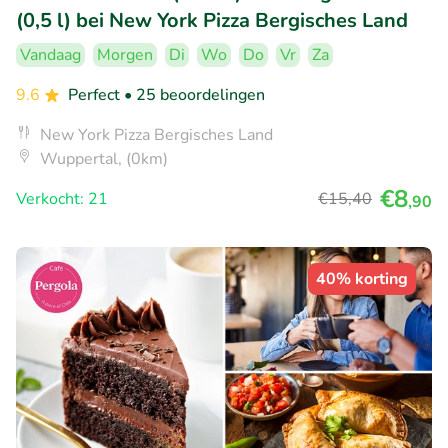
(0,5 l) bei New York Pizza Bergisches Land
Vandaag
Morgen
Di
Wo
Do
Vr
Za
9.6
Perfect
• 25 beoordelingen
New York Pizza Bergisches Land
Wuppertal, (0km)
€8
Verkocht: 21
€15
,40
,90
40% korting