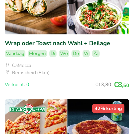
Wrap oder Toast nach Wahl + Beilage
Vandaag
Morgen
Di
Wo
Do
Vr
Za
CaMocca
Remscheid (8km)
€8
Verkocht: 0
€13
,80
,50
42% korting