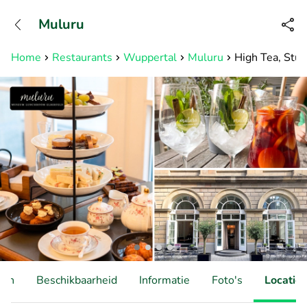
+3211960739
Muluru
Bereikbaar tot 23:00 uur
Home
Restaurants
Wuppertal
Muluru
High Tea, Stüc
ten
Beschikbaarheid
Informatie
Foto's
Locatie