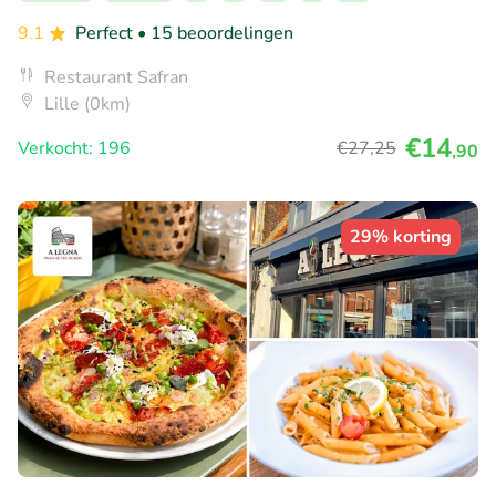
9.1
Perfect
• 15 beoordelingen
Restaurant Safran
Lille (0km)
€14
Verkocht: 196
€27
,25
,90
29% korting