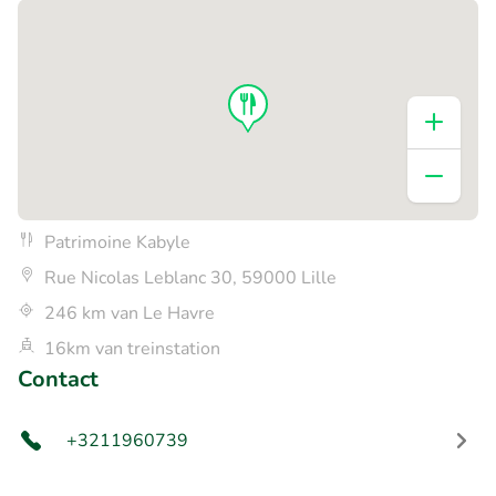
Patrimoine Kabyle
Rue Nicolas Leblanc 30, 59000 Lille
246 km van Le Havre
16km van treinstation
Contact
+3211960739