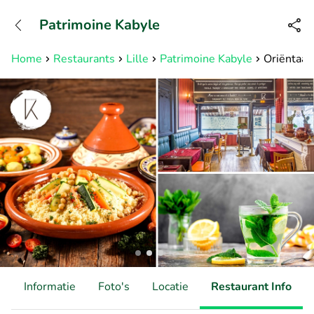
+3211960739
Patrimoine Kabyle
Bereikbaar tot 23:00 uur
Home
Restaurants
Lille
Patrimoine Kabyle
Oriëntaal
d
Informatie
Foto's
Locatie
Restaurant Info