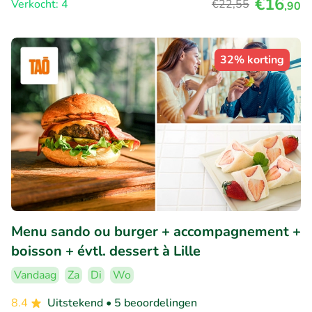
€16
Verkocht: 4
€22
,55
,90
32% korting
Menu sando ou burger + accompagnement +
boisson + évtl. dessert à Lille
Vandaag
Za
Di
Wo
8.4
Uitstekend
• 5 beoordelingen