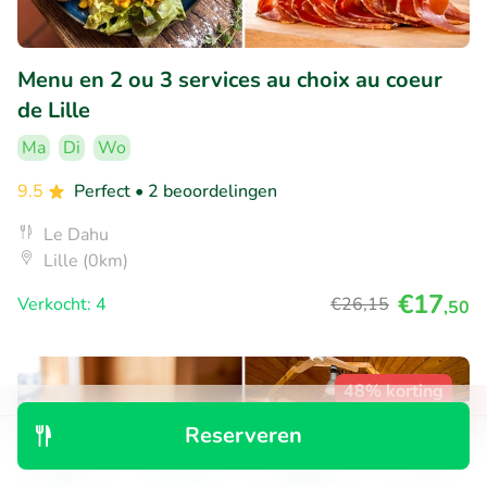
Menu en 2 ou 3 services au choix au coeur
de Lille
Ma
Di
Wo
9.5
Perfect
• 2 beoordelingen
Le Dahu
Lille (0km)
€17
Verkocht: 4
€26
,15
,50
48% korting
Reserveren
Ontdek
Zoeken
Boekingen
Menu