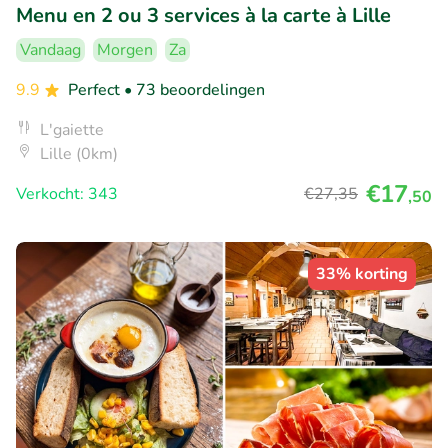
Menu en 2 ou 3 services à la carte à Lille
Vandaag
Morgen
Za
9.9
Perfect
• 73 beoordelingen
L'gaiette
Lille (0km)
€17
Verkocht: 343
€27
,35
,50
33% korting