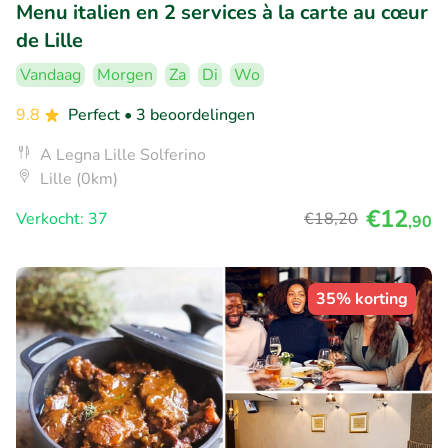
Menu italien en 2 services à la carte au cœur
de Lille
Vandaag
Morgen
Za
Di
Wo
9.8
Perfect
• 3 beoordelingen
A Legna Lille Solferino
Lille (0km)
€12
Verkocht: 37
€18
,20
,90
35% korting