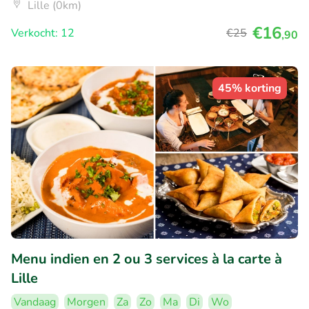
Lille (0km)
€16
Verkocht: 12
€25
,90
45% korting
Menu indien en 2 ou 3 services à la carte à
Lille
Vandaag
Morgen
Za
Zo
Ma
Di
Wo