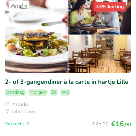
33% korting
2- of 3-gangendiner à la carte in hartje Lille
Vandaag
Morgen
Za
Wo
Arcadia
Lille (0km)
€16
Verkocht: 0
€25
,10
,90