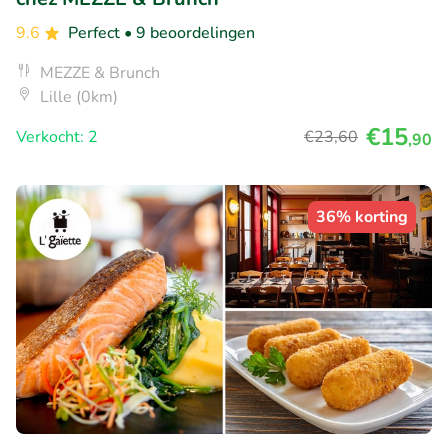
9.6
Perfect
• 9 beoordelingen
MEZZE & Brunch
Lille (0km)
€15
Verkocht: 2
€23
,60
,90
36% korting