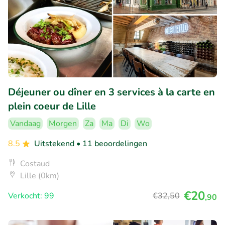
Déjeuner ou dîner en 3 services à la carte en
plein coeur de Lille
Vandaag
Morgen
Za
Ma
Di
Wo
8.5
Uitstekend
• 11 beoordelingen
Costaud
Lille (0km)
€20
Verkocht: 99
€32
,50
,90