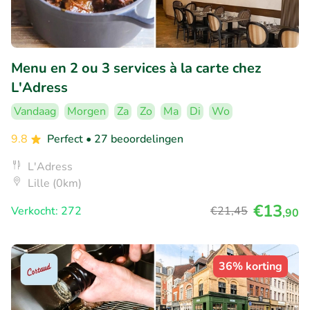
Menu en 2 ou 3 services à la carte chez
L'Adress
Vandaag
Morgen
Za
Zo
Ma
Di
Wo
9.8
Perfect
• 27 beoordelingen
L'Adress
Lille (0km)
€13
Verkocht: 272
€21
,45
,90
36% korting