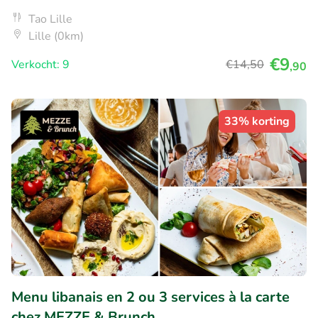
Tao Lille
Lille (0km)
€9
Verkocht: 9
€14
,50
,90
33% korting
Menu libanais en 2 ou 3 services à la carte
chez MEZZE & Brunch