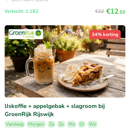
€12
Verkocht: 1.182
€22
,50
34% korting
IJskoffie + appelgebak + slagroom bij
GroenRijk Rijswijk
Vandaag
Morgen
Za
Zo
Ma
Di
Wo