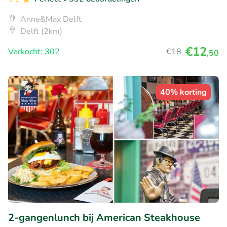
Anne&Max Delft
Delft (2km)
€12
Verkocht: 302
€18
,50
40% korting
2-gangenlunch bij American Steakhouse