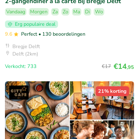
2-gangendiner à la carte bij Bregje Delft
Vandaag
Morgen
Za
Zo
Ma
Di
Wo
Erg populaire deal
9.6
Perfect
• 130 beoordelingen
Bregje Delft
Delft (2km)
€14
Verkocht: 733
€17
,95
21% korting