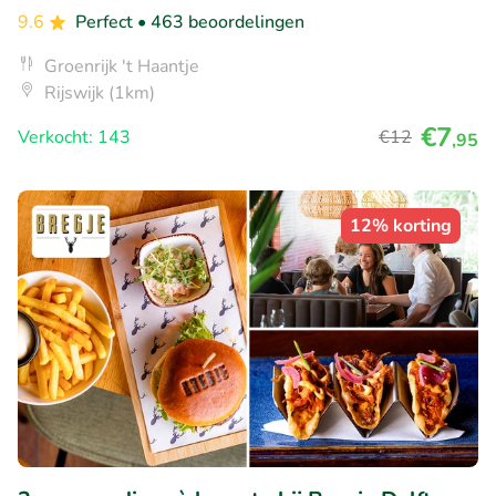
9.6
Perfect
• 463 beoordelingen
Groenrijk 't Haantje
Rijswijk (1km)
€7
Verkocht: 143
€12
,95
12% korting