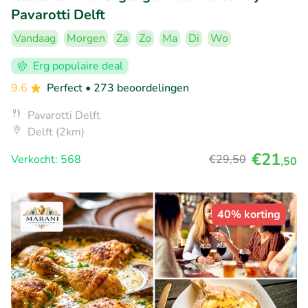
Pavarotti Delft
Vandaag
Morgen
Za
Zo
Ma
Di
Wo
Erg populaire deal
9.6
Perfect
• 273 beoordelingen
Pavarotti Delft
Delft (2km)
€21
Verkocht: 568
€29
,50
,50
40% korting