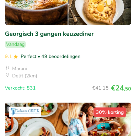
Georgisch 3 gangen keuzediner
Vandaag
9.1
Perfect
• 49 beoordelingen
Marani
Delft (2km)
€24
Verkocht: 831
€41
,15
,50
30% korting