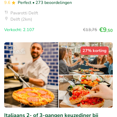
9.6
Perfect
• 273 beoordelingen
Pavarotti Delft
Delft (2km)
€9
Verkocht: 2.107
€13
,75
,50
27% korting
Italiaans 2- of 3-gangen keuzediner bij