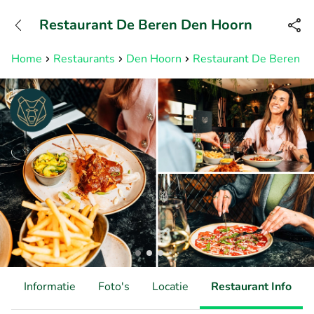
+3211960739
Restaurant De Beren Den Hoorn
Bereikbaar tot 23:00 uur
Home
Restaurants
Den Hoorn
Restaurant De Beren D
d
Informatie
Foto's
Locatie
Restaurant Info