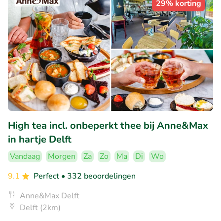
29% korting
High tea incl. onbeperkt thee bij Anne&Max
in hartje Delft
Vandaag
Morgen
Za
Zo
Ma
Di
Wo
9.1
Perfect
• 332 beoordelingen
Anne&Max Delft
Delft (2km)