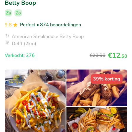
Betty Boop
Za
Zo
9.8
Perfect
• 874 beoordelingen
American Steakhouse Betty Boop
Delft (2km)
€12
Verkocht: 276
€20
,90
,50
39% korting