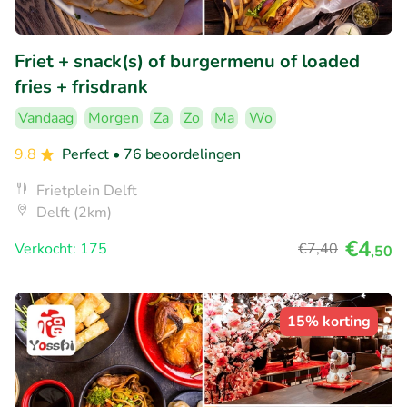
Friet + snack(s) of burgermenu of loaded
fries + frisdrank
Vandaag
Morgen
Za
Zo
Ma
Wo
9.8
Perfect
• 76 beoordelingen
Frietplein Delft
Delft (2km)
€4
Verkocht: 175
€7
,40
,50
15% korting