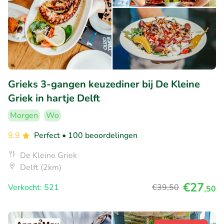
Grieks 3-gangen keuzediner bij De Kleine
Griek in hartje Delft
Morgen
Wo
9.9
Perfect
• 100 beoordelingen
De Kleine Griek
Delft (2km)
€27
Verkocht: 521
€39
,50
,50