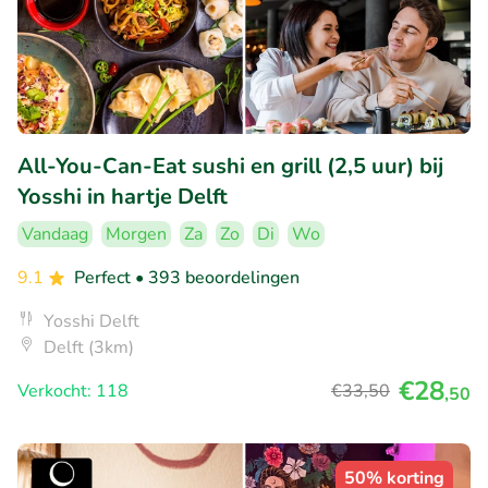
All-You-Can-Eat sushi en grill (2,5 uur) bij
Yosshi in hartje Delft
Vandaag
Morgen
Za
Zo
Di
Wo
9.1
Perfect
• 393 beoordelingen
Yosshi Delft
Delft (3km)
€28
Verkocht: 118
€33
,50
,50
50% korting