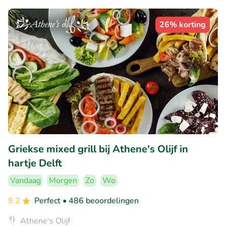
26% korting
Griekse mixed grill bij Athene's Olijf in
hartje Delft
Vandaag
Morgen
Zo
Wo
9.2
Perfect
• 486 beoordelingen
Athene's Olijf