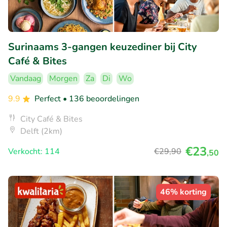
Surinaams 3-gangen keuzediner bij City
Café & Bites
Vandaag
Morgen
Za
Di
Wo
9.9
Perfect
• 136 beoordelingen
City Café & Bites
Delft (2km)
€23
Verkocht: 114
€29
,90
,50
46% korting