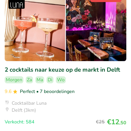
2 cocktails naar keuze op de markt in Delft
Morgen
Za
Ma
Di
Wo
9.6
Perfect
• 7 beoordelingen
Cocktailbar Luna
Delft (3km)
€12
Verkocht: 584
€25
,50