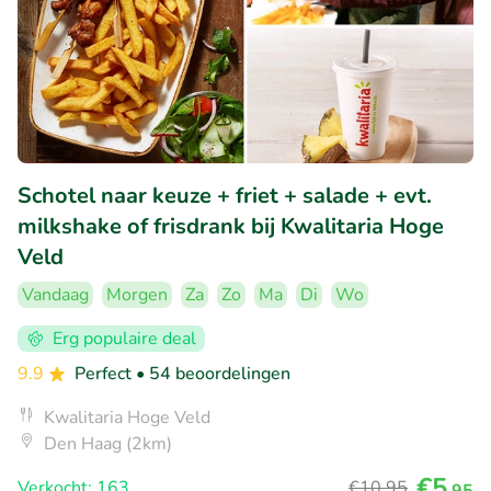
Schotel naar keuze + friet + salade + evt.
milkshake of frisdrank bij Kwalitaria Hoge
Veld
Vandaag
Morgen
Za
Zo
Ma
Di
Wo
Erg populaire deal
9.9
Perfect
• 54 beoordelingen
Kwalitaria Hoge Veld
Den Haag (2km)
€5
Verkocht: 163
€10
,95
,95