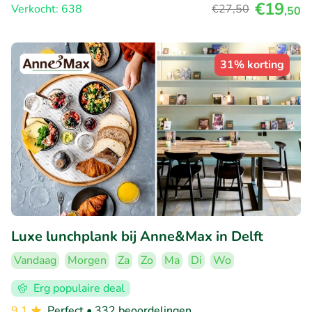
€19
Verkocht: 638
€27
,50
,50
31% korting
Luxe lunchplank bij Anne&Max in Delft
Vandaag
Morgen
Za
Zo
Ma
Di
Wo
Erg populaire deal
9.1
Perfect
• 332 beoordelingen