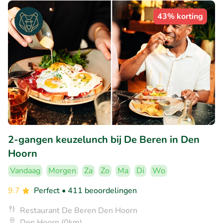
43% korting
2-gangen keuzelunch bij De Beren in Den
Hoorn
Vandaag
Morgen
Za
Zo
Ma
Di
Wo
9.7
Perfect
• 411 beoordelingen
Restaurant De Beren Den Hoorn
Den Hoorn (0km)