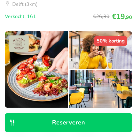
Delft (3km)
€19
Verkocht: 161
€26
,80
,90
50% korting
Luxe sandwich naar keuze + verse koffie bij
Reserveren
YOUNG Hotels Restaurant
Ontdek
Zoeken
Boekingen
Menu
Vandaag
Morgen
Za
Zo
Ma
Di
Wo