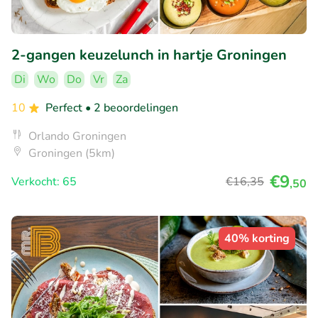
2-gangen keuzelunch in hartje Groningen
Di
Wo
Do
Vr
Za
10
Perfect
• 2 beoordelingen
Orlando Groningen
Groningen (5km)
€9
Verkocht: 65
€16
,35
,50
40% korting