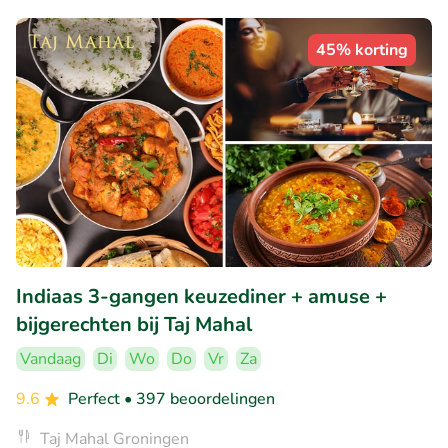
45% korting
Indiaas 3-gangen keuzediner + amuse +
bijgerechten bij Taj Mahal
Vandaag
Di
Wo
Do
Vr
Za
9.6
Perfect
• 397 beoordelingen
Taj Mahal Groningen