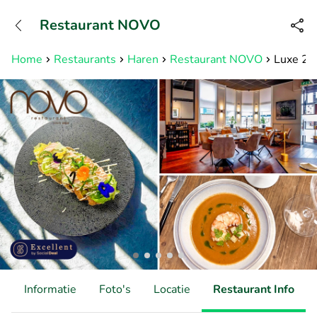
+3211960739
Restaurant NOVO
Bereikbaar tot 23:00 uur
Home
Restaurants
Haren
Restaurant NOVO
Luxe 2-
d
Informatie
Foto's
Locatie
Restaurant Info