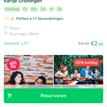
hartje Groningen
Vandaag
Di
Wo
Do
Vr
Za
9.6
Perfect
• 17 beoordelingen
Snexx
Groningen (5km)
€2
Verkocht: 177
€4
,10
,50
35% korting
Reserveren
Ontdek
Zoeken
Boekingen
Menu