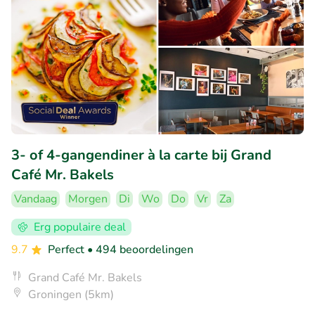
3- of 4-gangendiner à la carte bij Grand
Café Mr. Bakels
Vandaag
Morgen
Di
Wo
Do
Vr
Za
Erg populaire deal
9.7
Perfect
• 494 beoordelingen
Grand Café Mr. Bakels
Groningen (5km)