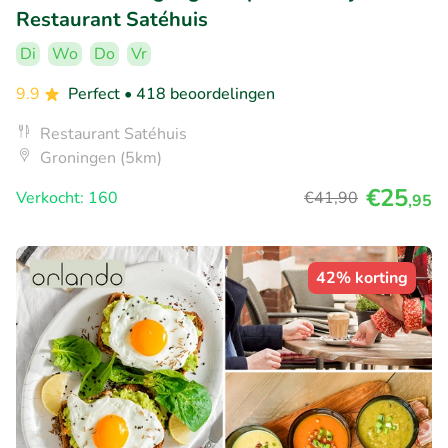
Restaurant Satéhuis
Di
Wo
Do
Vr
9.9
Perfect
• 418 beoordelingen
Restaurant Satéhuis
Groningen (5km)
€25
Verkocht: 160
€41
,90
,95
42% korting