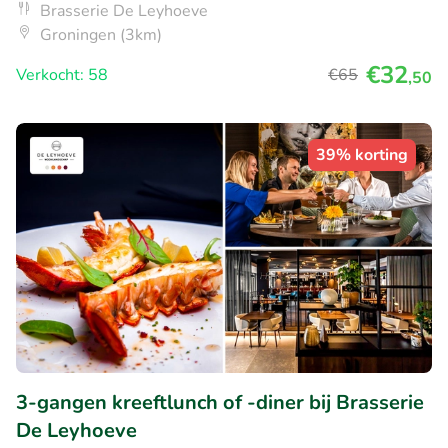
Brasserie De Leyhoeve
Groningen (3km)
€32
Verkocht: 58
€65
,50
39% korting
3-gangen kreeftlunch of -diner bij Brasserie
De Leyhoeve