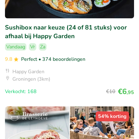
Sushibox naar keuze (24 of 81 stuks) voor
afhaal bij Happy Garden
Vandaag
Vr
Za
9.8
Perfect
• 374 beoordelingen
Happy Garden
Groningen (3km)
€6
Verkocht: 168
€10
,95
54% korting