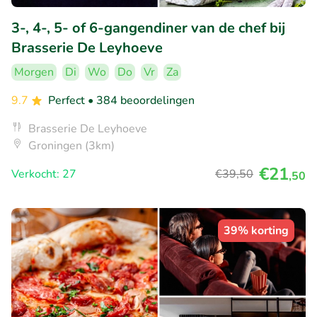
3-, 4-, 5- of 6-gangendiner van de chef bij
Brasserie De Leyhoeve
Morgen
Di
Wo
Do
Vr
Za
9.7
Perfect
• 384 beoordelingen
Brasserie De Leyhoeve
Groningen (3km)
€21
Verkocht: 27
€39
,50
,50
39% korting