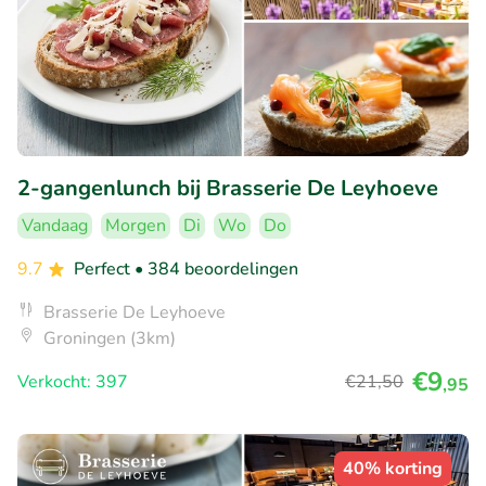
2-gangenlunch bij Brasserie De Leyhoeve
Vandaag
Morgen
Di
Wo
Do
9.7
Perfect
• 384 beoordelingen
Brasserie De Leyhoeve
Groningen (3km)
€9
Verkocht: 397
€21
,50
,95
40% korting