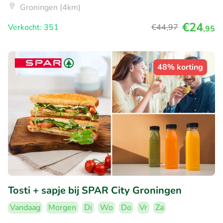
Groningen (4km)
€24
Verkocht: 351
€44
,97
,95
48% korting
Tosti + sapje bij SPAR City Groningen
Vandaag
Morgen
Di
Wo
Do
Vr
Za