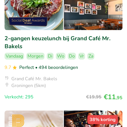
2-gangen keuzelunch bij Grand Café Mr.
Bakels
Vandaag
Morgen
Di
Wo
Do
Vr
Za
9.7
Perfect
• 494 beoordelingen
Grand Café Mr. Bakels
Groningen (5km)
€11
Verkocht: 295
€19
,95
,95
38% korting