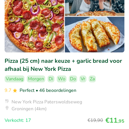
Pizza (25 cm) naar keuze + garlic bread voor
afhaal bij New York Pizza
Vandaag
Morgen
Di
Wo
Do
Vr
Za
9.7
Perfect
• 46 beoordelingen
New York Pizza Paterswoldseweg
Groningen (4km)
€11
Verkocht: 17
€19
,90
,95