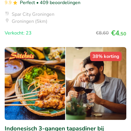
9.9
Perfect
• 409 beoordelingen
Spar City Groningen
Groningen (5km)
€4
Verkocht: 23
€8
,60
,50
38% korting
Indonesisch 3-gangen tapasdiner bij