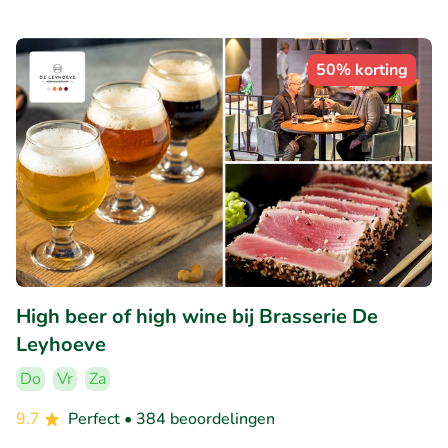
50% korting
High beer of high wine bij Brasserie De
Leyhoeve
Do
Vr
Za
9.7
Perfect
• 384 beoordelingen