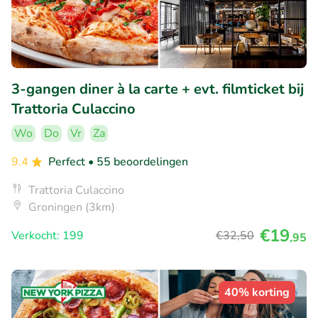
3-gangen diner à la carte + evt. filmticket bij
Trattoria Culaccino
Wo
Do
Vr
Za
9.4
Perfect
• 55 beoordelingen
Trattoria Culaccino
Groningen (3km)
€19
Verkocht: 199
€32
,50
,95
40% korting