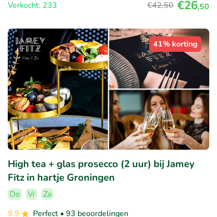
€26
Verkocht: 233
€42
,50
,50
41% korting
High tea + glas prosecco (2 uur) bij Jamey
Fitz in hartje Groningen
Do
Vr
Za
9.9
Perfect
• 93 beoordelingen