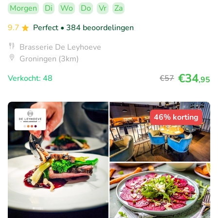
Morgen
Di
Wo
Do
Vr
Za
9.7
Perfect
• 384 beoordelingen
Brasserie De Leyhoeve
Groningen (3km)
€34
Verkocht: 48
€57
,95
46% korting