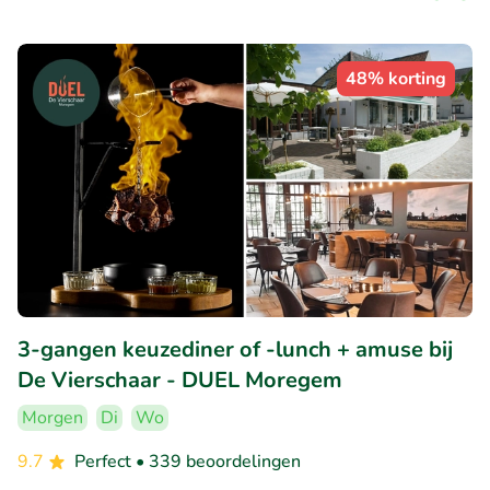
48% korting
3-gangen keuzediner of -lunch + amuse bij
De Vierschaar - DUEL Moregem
Morgen
Di
Wo
9.7
Perfect
• 339 beoordelingen