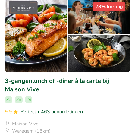
28% korting
3-gangenlunch of -diner à la carte bij
Maison Vive
Za
Zo
Di
9.9
Perfect
• 463 beoordelingen
Maison Vive
Waregem (15km)