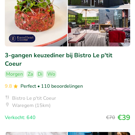
3-gangen keuzediner bij Bistro Le p'tit
Coeur
Morgen
Za
Di
Wo
9.8
Perfect
• 110 beoordelingen
Bistro Le p'tit Coeur
Waregem (15km)
€39
Verkocht: 640
€70