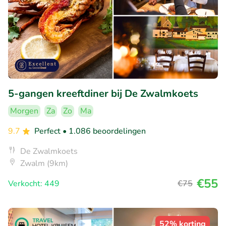
5-gangen kreeftdiner bij De Zwalmkoets
Morgen
Za
Zo
Ma
9.7
Perfect
• 1.086 beoordelingen
De Zwalmkoets
Zwalm (9km)
€55
Verkocht: 449
€75
52% korting