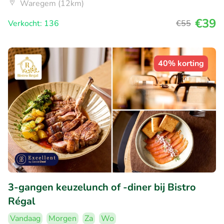
Waregem (12km)
€39
Verkocht: 136
€55
40% korting
3-gangen keuzelunch of -diner bij Bistro
Régal
Vandaag
Morgen
Za
Wo