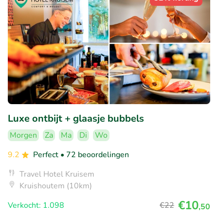
Luxe ontbijt + glaasje bubbels
Morgen
Za
Ma
Di
Wo
9.2
Perfect
• 72 beoordelingen
Travel Hotel Kruisem
Kruishoutem (10km)
€10
Verkocht: 1.098
€22
,50