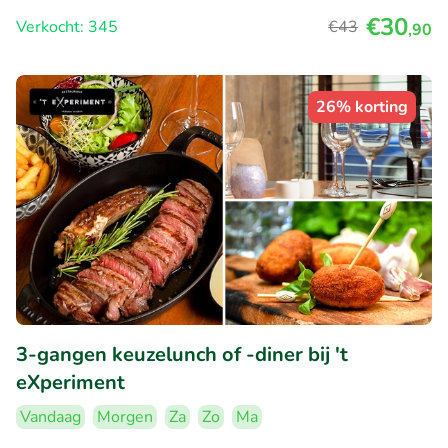
€30
Verkocht: 345
€43
,90
26% korting
3-gangen keuzelunch of -diner bij 't
eXperiment
Vandaag
Morgen
Za
Zo
Ma