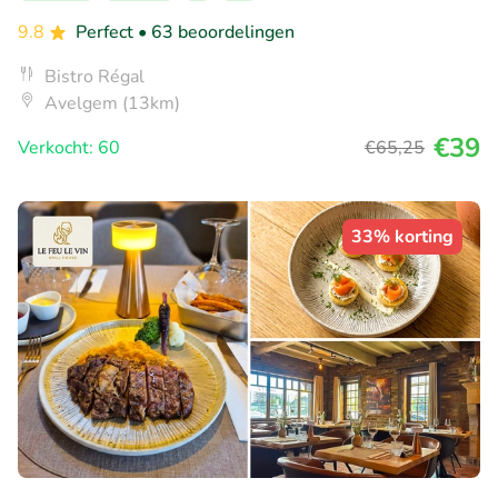
9.8
Perfect
• 63 beoordelingen
Bistro Régal
Avelgem (13km)
€39
Verkocht: 60
€65
,25
33% korting