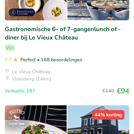
Gastronomische 6- of 7-gangenlunch of -
diner bij Le Vieux Château
Wo
9.8
Perfect
• 168 beoordelingen
Le Vieux Château
Vloesberg (14km)
€94
Verkocht: 187
€140
44% korting