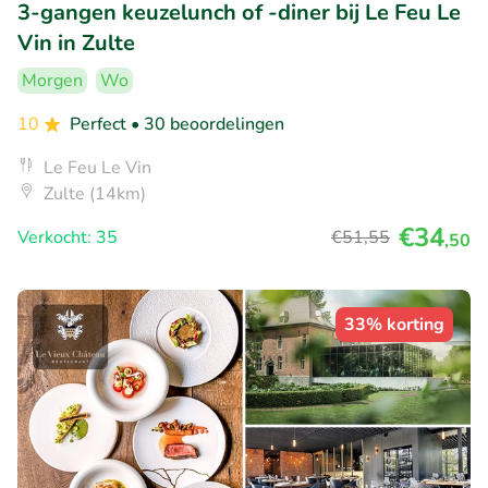
3-gangen keuzelunch of -diner bij Le Feu Le
Vin in Zulte
Morgen
Wo
10
Perfect
• 30 beoordelingen
Le Feu Le Vin
Zulte (14km)
€34
Verkocht: 35
€51
,55
,50
33% korting