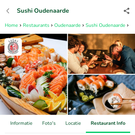
+3211960739
Sushi Oudenaarde
Bereikbaar tot 23:00 uur
Home
Restaurants
Oudenaarde
Sushi Oudenaarde
Su
d
Informatie
Foto's
Locatie
Restaurant Info