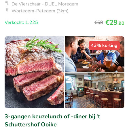
De Vierschaar - DUEL Moregem
Wortegem-Petegem (3km)
€29
Verkocht: 1.225
€58
,90
43% korting
3-gangen keuzelunch of -diner bij 't
Schuttershof Ooike