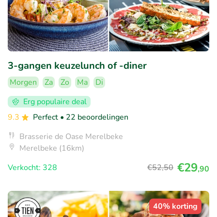
3-gangen keuzelunch of -diner
Morgen
Za
Zo
Ma
Di
Erg populaire deal
9.3
Perfect
• 22 beoordelingen
Brasserie de Oase Merelbeke
Merelbeke (16km)
€29
Verkocht: 328
€52
,50
,90
40% korting