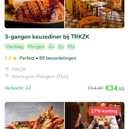
3-gangen keuzediner bij TRKZK
Vandaag
Morgen
Za
Zo
Ma
9.8
Perfect
• 89 beoordelingen
TRKZK
Wortegem-Petegem (7km)
€34
Verkocht: 42
€54
,40
,50
27% korting