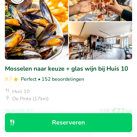
Mosselen naar keuze + glas wijn bij Huis 10
9.7
Perfect
• 152 beoordelingen
Huis 10
De Pinte (17km)
€22
Verkocht: 82
€38
,90
Reserveren
Ontdek
Zoeken
Boekingen
Menu
36% korting