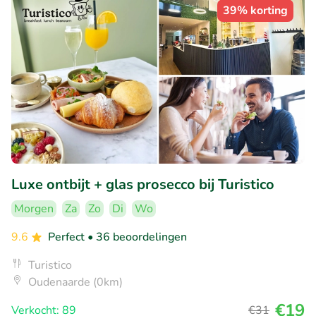
39% korting
Luxe ontbijt + glas prosecco bij Turistico
Morgen
Za
Zo
Di
Wo
9.6
Perfect
• 36 beoordelingen
Turistico
Oudenaarde (0km)
€19
Verkocht: 89
€31