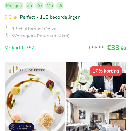
Morgen
Za
Zo
Ma
Di
9.3
Perfect
• 115 beoordelingen
't Schuttershof Ooike
Wortegem-Petegem (4km)
€33
Verkocht: 257
€58
,55
,50
17% korting