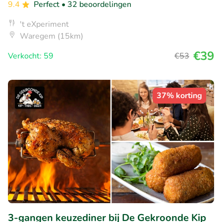
9.4
Perfect
• 32 beoordelingen
't eXperiment
Waregem (15km)
€39
Verkocht: 59
€53
37% korting
3-gangen keuzediner bij De Gekroonde Kip