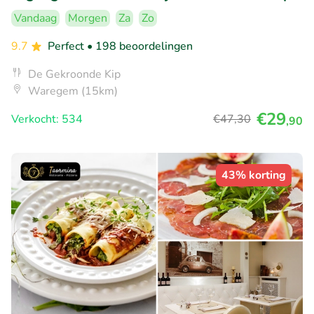
Vandaag
Morgen
Za
Zo
9.7
Perfect
• 198 beoordelingen
De Gekroonde Kip
Waregem (15km)
€29
Verkocht: 534
€47
,30
,90
43% korting