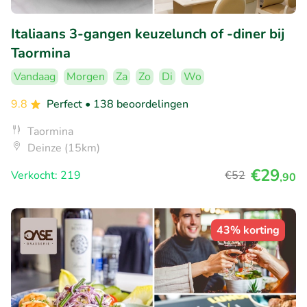
Italiaans 3-gangen keuzelunch of -diner bij
Taormina
Vandaag
Morgen
Za
Zo
Di
Wo
9.8
Perfect
• 138 beoordelingen
Taormina
Deinze (15km)
€29
Verkocht: 219
€52
,90
43% korting