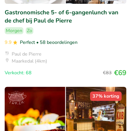
Gastronomische 5- of 6-gangenlunch van
de chef bij Paul de Pierre
Morgen
Zo
9.9
Perfect
• 58 beoordelingen
Paul de Pierre
Maarkedal (4km)
€69
Verkocht: 68
€83
37% korting