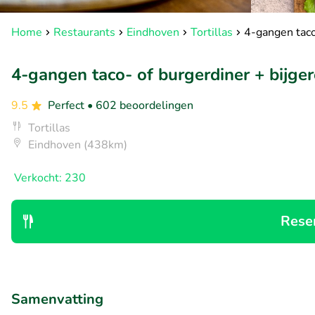
Home
Restaurants
Eindhoven
Tortillas
4-gangen taco-
4-gangen taco- of burgerdiner + bijgere
9.5
Perfect
• 602 beoordelingen
Tortillas
Eindhoven (438km)
Verkocht: 230
Rese
Samenvatting