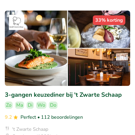
33% korting
3-gangen keuzediner bij 't Zwarte Schaap
Zo
Ma
Di
Wo
Do
9.2
Perfect
• 112 beoordelingen
't Zwarte Schaap