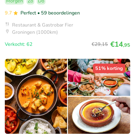
Morgen
Zo
Do
9.7
Perfect
• 59 beoordelingen
Restaurant & Gastrobar Fier
Groningen (1000km)
€14
Verkocht: 62
€29
,15
,95
51% korting