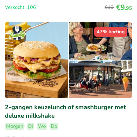
€9
Verkocht: 106
€19
,95
47% korting
2-gangen keuzelunch of smashburger met
deluxe milkshake
Morgen
Di
Wo
Do