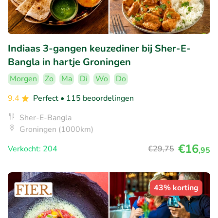
Indiaas 3-gangen keuzediner bij Sher-E-
Bangla in hartje Groningen
Morgen
Zo
Ma
Di
Wo
Do
9.4
Perfect
• 115 beoordelingen
Sher-E-Bangla
Groningen (1000km)
€16
Verkocht: 204
€29
,75
,95
43% korting