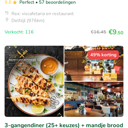
9.8
Perfect
• 57 beoordelingen
Rex: viscafetaria en restaurant
Delfzijl (976km)
€9
Verkocht: 116
€16
,45
,50
49% korting
3-gangendiner (25+ keuzes) + mandje brood