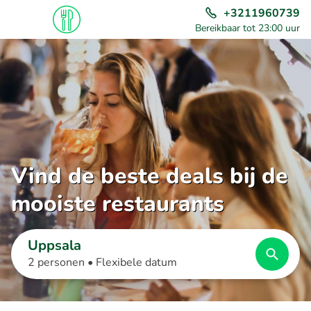
+3211960739
Bereikbaar tot 23:00 uur
Vind de beste deals bij de
mooiste restaurants
Uppsala
2 personen •
Flexibele datum