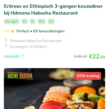
Eritrees en Ethiopisch 3-gangen keuzediner
bij Hdmona Habesha Restaurant
Morgen
Zo
Di
Wo
Do
9.6
Perfect
• 69 beoordelingen
Hdmona Habesha Restaurant
Groningen (1000km)
€22
Verkocht: 7
€46
,10
,50
50% korting