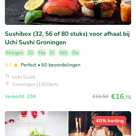
Sushibox (32, 56 of 80 stuks) voor afhaal bij
Uchi Sushi Groningen
Morgen
Zo
Ma
Di
Wo
Do
9.5
Perfect
• 60 beoordelingen
Uchi Sushi
Groningen (1000km)
€16
Verkocht: 204
€33
,50
,75
40% korting