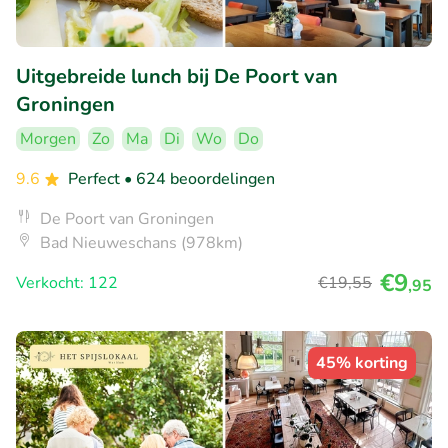
Uitgebreide lunch bij De Poort van
Groningen
Morgen
Zo
Ma
Di
Wo
Do
9.6
Perfect
• 624 beoordelingen
De Poort van Groningen
Bad Nieuweschans (978km)
€9
Verkocht: 122
€19
,55
,95
45% korting