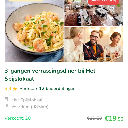
34% korting
3-gangen verrassingsdiner bij Het
Spijslokaal
9.4
Perfect
• 12 beoordelingen
Het Spijslokaal
Warffum (985km)
€19
Verkocht: 28
€29
,50
,50