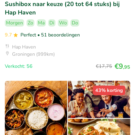
Sushibox naar keuze (20 tot 64 stuks) bij
Hap Haven
Morgen
Zo
Ma
Di
Wo
Do
9.7
Perfect
• 51 beoordelingen
Hap Haven
Groningen (999km)
€9
Verkocht: 56
€17
,75
,95
43% korting