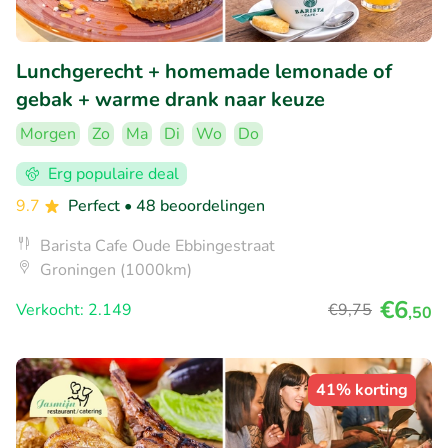
Lunchgerecht + homemade lemonade of
gebak + warme drank naar keuze
Morgen
Zo
Ma
Di
Wo
Do
Erg populaire deal
9.7
Perfect
• 48 beoordelingen
Barista Cafe Oude Ebbingestraat
Groningen (1000km)
€6
Verkocht: 2.149
€9
,75
,50
41% korting