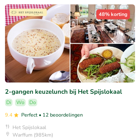
48% korting
2-gangen keuzelunch bij Het Spijslokaal
Di
Wo
Do
9.4
Perfect
• 12 beoordelingen
Het Spijslokaal
Warffum (985km)