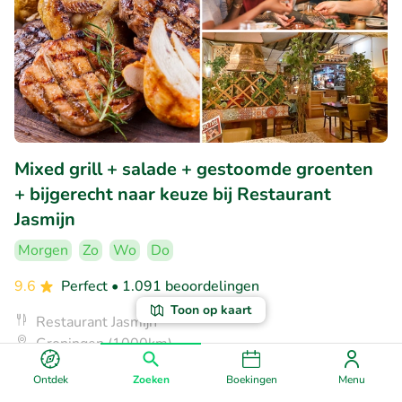
Mixed grill + salade + gestoomde groenten
+ bijgerecht naar keuze bij Restaurant
Jasmijn
Morgen
Zo
Wo
Do
9.6
Perfect
• 1.091 beoordelingen
Toon op kaart
Restaurant Jasmijn
Groningen (1000km)
€15
Verkocht: 150
€26
,20
Ontdek
Zoeken
Boekingen
Menu
,50