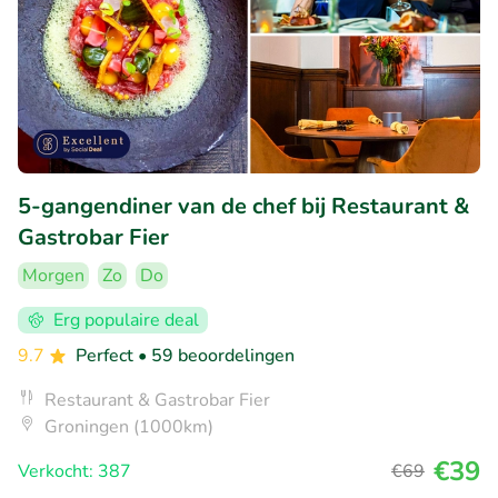
5-gangendiner van de chef bij Restaurant &
Gastrobar Fier
Morgen
Zo
Do
Erg populaire deal
9.7
Perfect
• 59 beoordelingen
Restaurant & Gastrobar Fier
Groningen (1000km)
€39
Verkocht: 387
€69