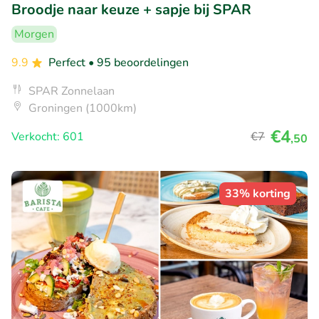
Broodje naar keuze + sapje bij SPAR
Morgen
9.9
Perfect
• 95 beoordelingen
SPAR Zonnelaan
Groningen (1000km)
€4
Verkocht: 601
€7
,50
33% korting