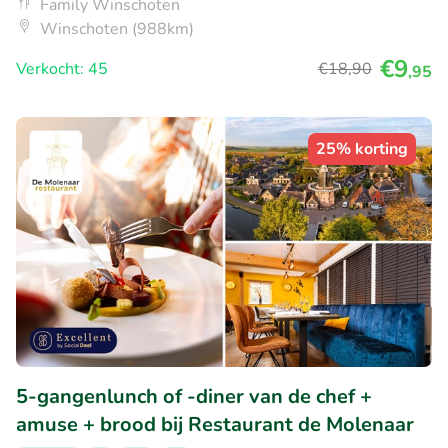
Family Winschoten
Winschoten (988km)
€9
Verkocht: 45
€18
,90
,95
25% korting
5-gangenlunch of -diner van de chef +
amuse + brood bij Restaurant de Molenaar