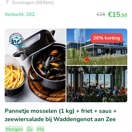
Groningen (999km)
€15
Verkocht: 202
€26
,50
36% korting
Pannetje mosselen (1 kg) + friet + saus +
zeewiersalade bij Waddengenot aan Zee
Morgen
Zo
Ma