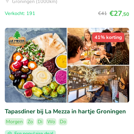
Groningen (1000km)
€27
Verkocht: 191
€41
,50
41% korting
Tapasdiner bij La Mezza in hartje Groningen
Morgen
Zo
Di
Wo
Do
Erg populaire deal