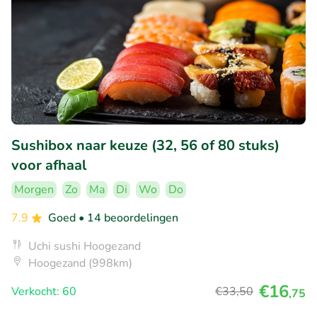
Sushibox naar keuze (32, 56 of 80 stuks)
voor afhaal
Morgen
Zo
Ma
Di
Wo
Do
7.9
Goed
• 14 beoordelingen
Uchi sushi Hoogezand
Hoogezand (998km)
€16
Verkocht: 60
€33
,50
,75