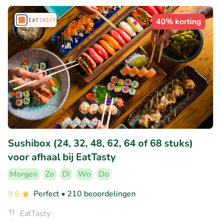
40% korting
Sushibox (24, 32, 48, 62, 64 of 68 stuks)
voor afhaal bij EatTasty
Morgen
Zo
Di
Wo
Do
9.6
Perfect
• 210 beoordelingen
EatTasty