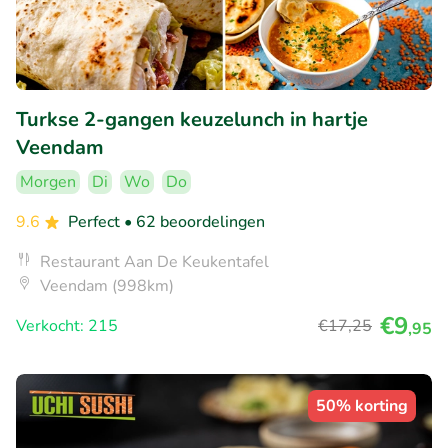
Turkse 2-gangen keuzelunch in hartje
Veendam
Morgen
Di
Wo
Do
9.6
Perfect
• 62 beoordelingen
Restaurant Aan De Keukentafel
Veendam (998km)
€9
Verkocht: 215
€17
,25
,95
50% korting