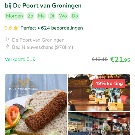
bij De Poort van Groningen
Morgen
Zo
Ma
Di
Wo
Do
9.6
Perfect
• 624 beoordelingen
De Poort van Groningen
Bad Nieuweschans (978km)
€21
Verkocht: 519
€43
,15
,95
49% korting