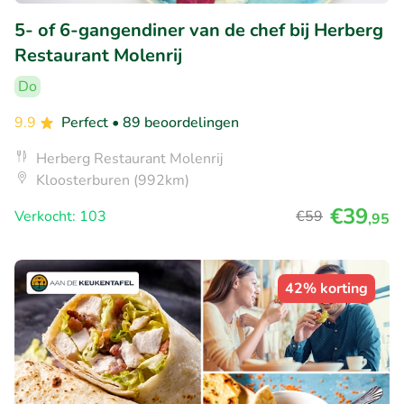
5- of 6-gangendiner van de chef bij Herberg
Restaurant Molenrij
Do
9.9
Perfect
• 89 beoordelingen
Herberg Restaurant Molenrij
Kloosterburen (992km)
€39
Verkocht: 103
€59
,95
42% korting