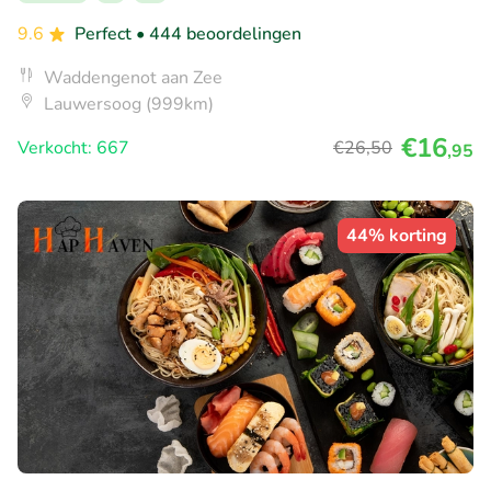
9.6
Perfect
• 444 beoordelingen
Waddengenot aan Zee
Lauwersoog (999km)
€16
Verkocht: 667
€26
,50
,95
44% korting