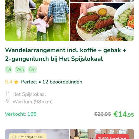
Wandelarrangement incl. koffie + gebak +
2-gangenlunch bij Het Spijslokaal
Di
Wo
Do
9.4
Perfect
• 12 beoordelingen
Het Spijslokaal
Warffum (985km)
€14
Verkocht: 168
€26
,95
,95