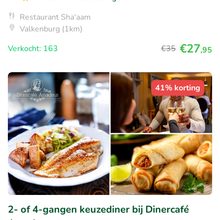
Restaurant Sha'aam
Valkenburg (1km)
€27
Verkocht: 163
€35
,95
41% korting
2- of 4-gangen keuzediner bij Dinercafé