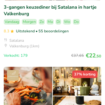
3-gangen keuzediner bij Satalana in hartje
Valkenburg
Vandaag
Morgen
Zo
Ma
Di
Wo
Do
8.3
Uitstekend
• 55 beoordelingen
Satalana
Valkenburg (1km)
€22
Verkocht: 179
€37
,65
,50
37% korting