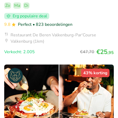
Zo
Ma
Di
Erg populaire deal
9.8
Perfect
• 823 beoordelingen
Restaurant De Beren Valkenburg-Par'Course
Valkenburg (1km)
€25
Verkocht: 2.005
€47
,70
,95
43% korting