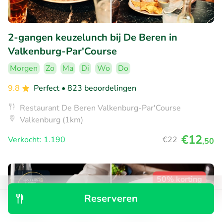
2-gangen keuzelunch bij De Beren in
Valkenburg-Par'Course
Morgen
Zo
Ma
Di
Wo
Do
9.8
Perfect
• 823 beoordelingen
Restaurant De Beren Valkenburg-Par'Course
Valkenburg (1km)
€12
Verkocht: 1.190
€22
,50
50% korting
Reserveren
Ontdek
Zoeken
Boekingen
Menu