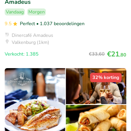
Amadeus
Vandaag
Morgen
9.5
Perfect
• 1.037 beoordelingen
Dinercafé Amadeus
Valkenburg (1km)
€21
Verkocht: 1.385
€33
,60
,80
32% korting