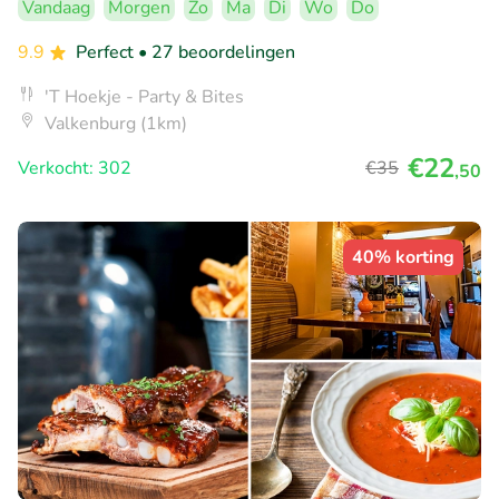
Vandaag
Morgen
Zo
Ma
Di
Wo
Do
9.9
Perfect
• 27 beoordelingen
'T Hoekje - Party & Bites
Valkenburg (1km)
€22
Verkocht: 302
€35
,50
40% korting