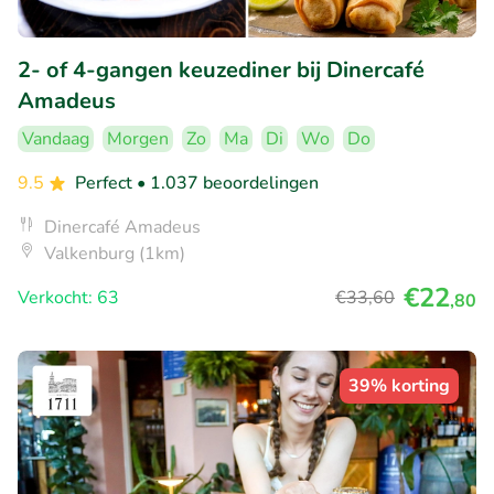
2- of 4-gangen keuzediner bij Dinercafé
Amadeus
Vandaag
Morgen
Zo
Ma
Di
Wo
Do
9.5
Perfect
• 1.037 beoordelingen
Dinercafé Amadeus
Valkenburg (1km)
€22
Verkocht: 63
€33
,60
,80
39% korting