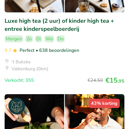
Luxe high tea (2 uur) of kinder high tea +
entree kinderspeelboerderij
Morgen
Zo
Di
Wo
Do
9.7
Perfect
• 638 beoordelingen
't Bukske
Valkenburg (0km)
€15
Verkocht: 355
€24
,50
,95
43% korting