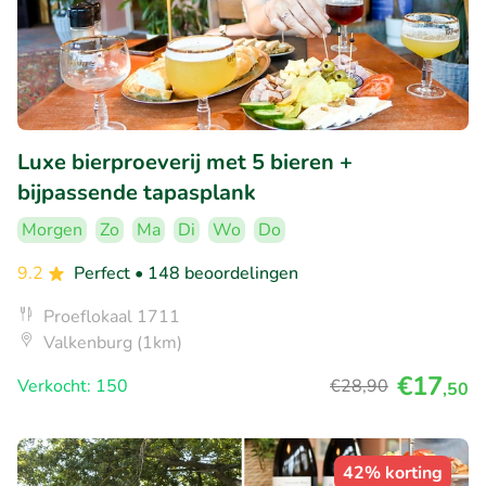
Luxe bierproeverij met 5 bieren +
bijpassende tapasplank
Morgen
Zo
Ma
Di
Wo
Do
9.2
Perfect
• 148 beoordelingen
Proeflokaal 1711
Valkenburg (1km)
€17
Verkocht: 150
€28
,90
,50
42% korting