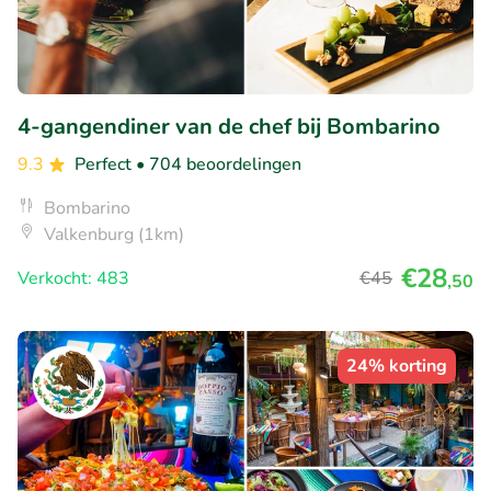
4-gangendiner van de chef bij Bombarino
9.3
Perfect
• 704 beoordelingen
Bombarino
Valkenburg (1km)
€28
Verkocht: 483
€45
,50
24% korting