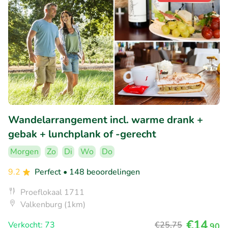
Wandelarrangement incl. warme drank +
gebak + lunchplank of -gerecht
Morgen
Zo
Di
Wo
Do
9.2
Perfect
• 148 beoordelingen
Proeflokaal 1711
Valkenburg (1km)
€14
Verkocht: 73
€25
,75
,90