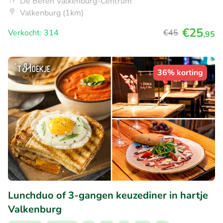
De Beren Valkenburg-Centrum
Valkenburg (1km)
€25
Verkocht: 314
€45
,95
36% korting
Lunchduo of 3-gangen keuzediner in hartje
Valkenburg