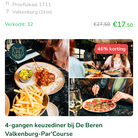
Proeflokaal 1711
Valkenburg (1km)
€17
Verkocht: 32
€27
,50
,50
46% korting
4-gangen keuzediner bij De Beren
Valkenburg-Par'Course