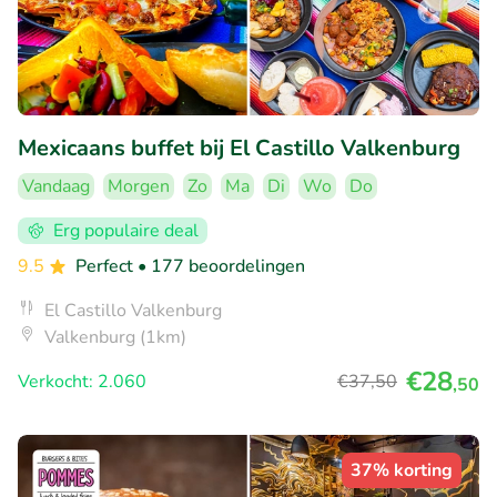
Mexicaans buffet bij El Castillo Valkenburg
Vandaag
Morgen
Zo
Ma
Di
Wo
Do
Erg populaire deal
9.5
Perfect
• 177 beoordelingen
El Castillo Valkenburg
Valkenburg (1km)
€28
Verkocht: 2.060
€37
,50
,50
37% korting