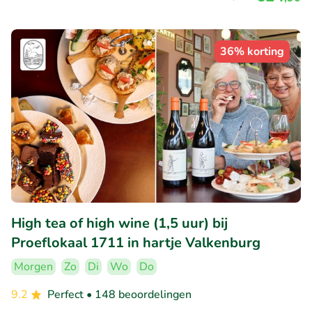
36% korting
High tea of high wine (1,5 uur) bij
Proeflokaal 1711 in hartje Valkenburg
Morgen
Zo
Di
Wo
Do
9.2
Perfect
• 148 beoordelingen