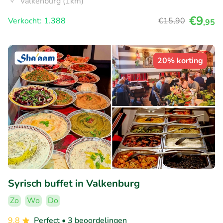
Valkenburg (1km)
€9
Verkocht: 1.388
€15
,90
,95
20% korting
Syrisch buffet in Valkenburg
Zo
Wo
Do
9.8
Perfect
• 3 beoordelingen