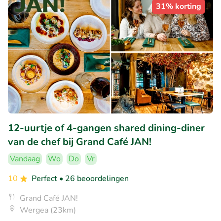
31% korting
12-uurtje of 4-gangen shared dining-diner
van de chef bij Grand Café JAN!
Vandaag
Wo
Do
Vr
10
Perfect
• 26 beoordelingen
Grand Café JAN!
Wergea (23km)