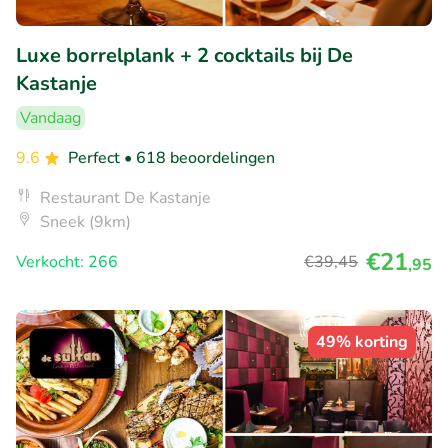
Luxe borrelplank + 2 cocktails bij De
Kastanje
Vandaag
9.6
Perfect
• 618 beoordelingen
Restaurant De Kastanje
Sneek (9km)
€21
Verkocht: 266
€39
,45
,95
49% korting