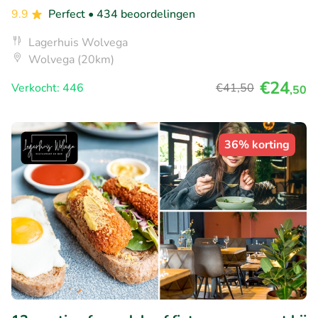
9.9
Perfect
• 434 beoordelingen
Lagerhuis Wolvega
Wolvega (20km)
€24
Verkocht: 446
€41
,50
,50
36% korting