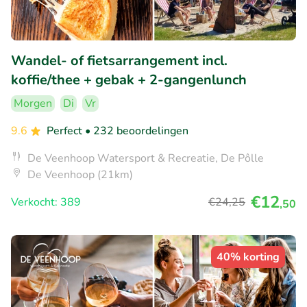
Wandel- of fietsarrangement incl.
koffie/thee + gebak + 2-gangenlunch
Morgen
Di
Vr
9.6
Perfect
• 232 beoordelingen
De Veenhoop Watersport & Recreatie, De Pôlle
De Veenhoop (21km)
€12
Verkocht: 389
€24
,25
,50
40% korting