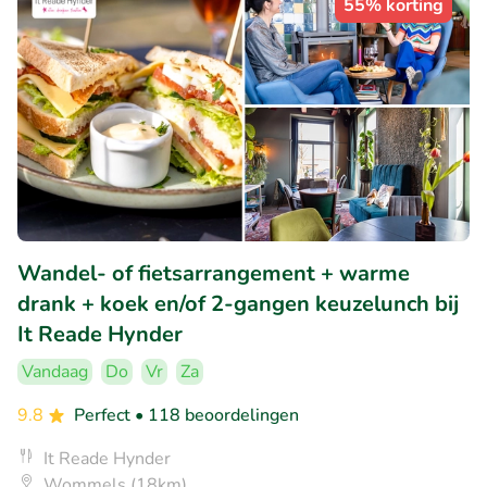
55% korting
Wandel- of fietsarrangement + warme
drank + koek en/of 2-gangen keuzelunch bij
It Reade Hynder
Vandaag
Do
Vr
Za
9.8
Perfect
• 118 beoordelingen
It Reade Hynder
Wommels (18km)