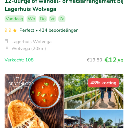
12-uurtje of wandel- of fietsarrangement bij
Lagerhuis Wolvega
Vandaag
Wo
Do
Vr
Za
9.9
Perfect
• 434 beoordelingen
Lagerhuis Wolvega
Wolvega (20km)
€12
Verkocht: 108
€19
,50
,50
48% korting