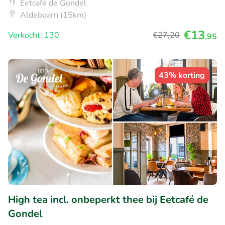
Eetcafé de Gondel
Aldeboarn (15km)
€13
Verkocht: 130
€27
,20
,95
43% korting
High tea incl. onbeperkt thee bij Eetcafé de
Gondel