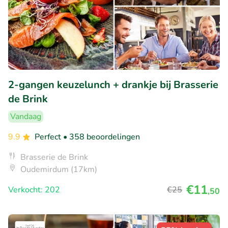
2-gangen keuzelunch + drankje bij Brasserie
de Brink
Vandaag
9.9
Perfect
• 358 beoordelingen
Brasserie de Brink
Oudemirdum (17km)
€11
Verkocht: 202
€25
,50