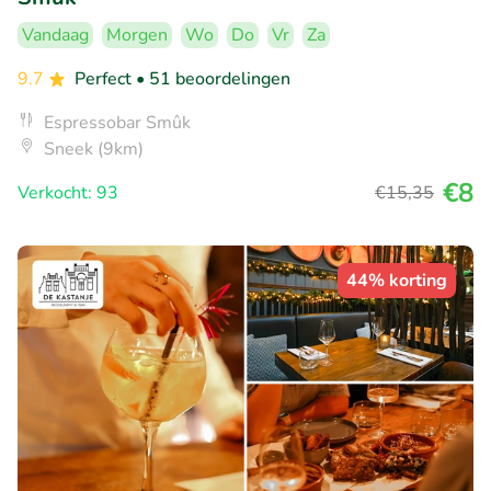
Vandaag
Morgen
Wo
Do
Vr
Za
9.7
Perfect
• 51 beoordelingen
Espressobar Smûk
Sneek (9km)
€8
Verkocht: 93
€15
,35
44% korting