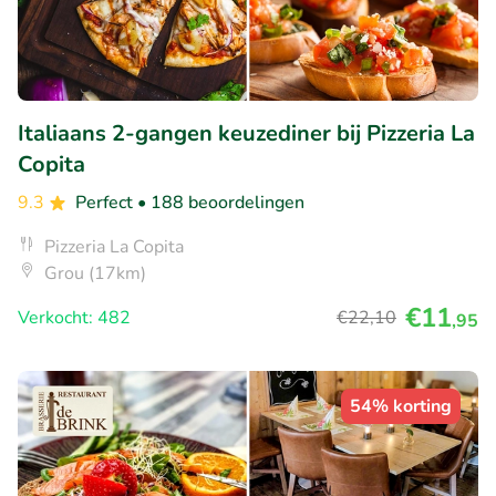
Italiaans 2-gangen keuzediner bij Pizzeria La
Copita
9.3
Perfect
• 188 beoordelingen
Pizzeria La Copita
Grou (17km)
€11
Verkocht: 482
€22
,10
,95
54% korting