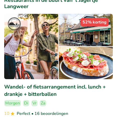
Restaurants in de buurt van 't Jagertje
Langweer
52% korting
Wandel- of fietsarrangement incl. lunch +
drankje + bitterballen
Morgen
Di
Vr
Za
10
Perfect
• 16 beoordelingen