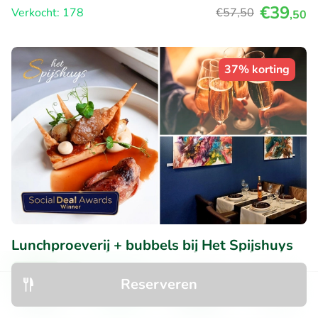
€39
Verkocht: 178
€57
,50
,50
37% korting
Lunchproeverij + bubbels bij Het Spijshuys
Vandaag
Za
Reserveren
9.7
Perfect
• 472 beoordelingen
Ontdek
Zoeken
Boekingen
Menu