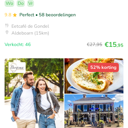
Wo
Do
Vr
9.8
Perfect
• 58 beoordelingen
Eetcafé de Gondel
Aldeboarn (15km)
€15
Verkocht: 46
€27
,95
,95
52% korting