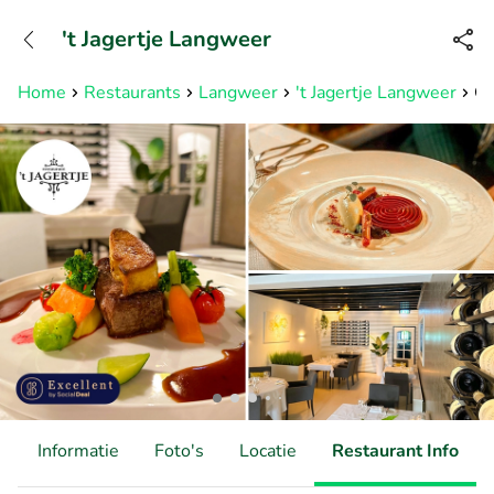
+31882050505
't Jagertje Langweer
Bereikbaar tot 23:00 uur
Home
Restaurants
Langweer
't Jagertje Langweer
Cu
d
Informatie
Foto's
Locatie
Restaurant Info