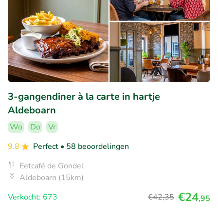
3-gangendiner à la carte in hartje
Aldeboarn
Wo
Do
Vr
9.8
Perfect
• 58 beoordelingen
Eetcafé de Gondel
Aldeboarn (15km)
€24
Verkocht: 673
€42
,35
,95