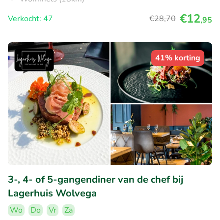
€12
Verkocht: 47
€28
,70
,95
41% korting
3-, 4- of 5-gangendiner van de chef bij
Lagerhuis Wolvega
Wo
Do
Vr
Za