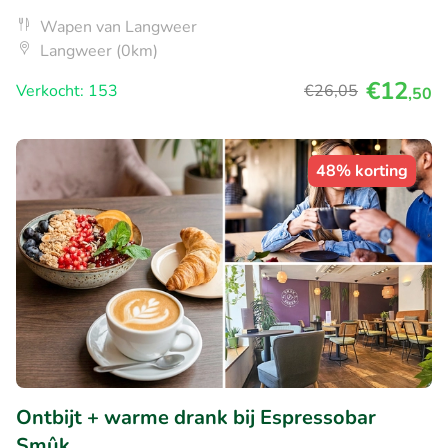
Wapen van Langweer
Langweer (0km)
€12
Verkocht: 153
€26
,05
,50
48% korting
Ontbijt + warme drank bij Espressobar
Smûk