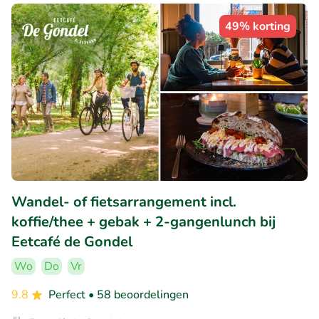
49% korting
Wandel- of fietsarrangement incl.
koffie/thee + gebak + 2-gangenlunch bij
Eetcafé de Gondel
Wo
Do
Vr
9.8
Perfect
• 58 beoordelingen