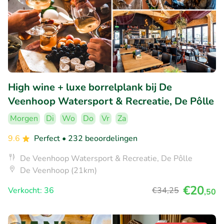
High wine + luxe borrelplank bij De
Veenhoop Watersport & Recreatie, De Pôlle
Morgen
Di
Wo
Do
Vr
Za
9.6
Perfect
• 232 beoordelingen
De Veenhoop Watersport & Recreatie, De Pôlle
De Veenhoop (21km)
€20
Verkocht: 36
€34
,25
,50