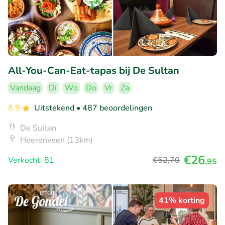
All-You-Can-Eat-tapas bij De Sultan
Vandaag
Di
Wo
Do
Vr
Za
8.9
Uitstekend
• 487 beoordelingen
De Sultan
Heerenveen (13km)
€26
Verkocht: 81
€52
,70
,95
41% korting