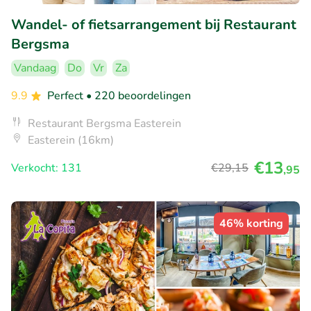
Wandel- of fietsarrangement bij Restaurant
Bergsma
Vandaag
Do
Vr
Za
9.9
Perfect
• 220 beoordelingen
Restaurant Bergsma Easterein
Easterein (16km)
€13
Verkocht: 131
€29
,15
,95
46% korting