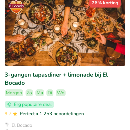
26% korting
3-gangen tapasdiner + limonade bij El
Bocado
Morgen
Zo
Ma
Di
Wo
Erg populaire deal
9.7
Perfect
• 1.253 beoordelingen
El Bocado