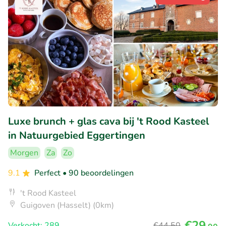
Luxe brunch + glas cava bij 't Rood Kasteel
in Natuurgebied Eggertingen
Morgen
Za
Zo
9.1
Perfect
• 90 beoordelingen
't Rood Kasteel
Guigoven (Hasselt) (0km)
€29
Verkocht: 289
€44
,50