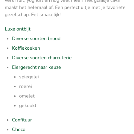
vers fruit, yoghurt en nog veel meer! Het glaasje cava
maakt het helemaal af. Een perfect uitje met je favoriete
gezelschap. Eet smakelijk!
Luxe ontbijt
Diverse soorten brood
Koffiekoeken
Diverse soorten charcuterie
Eiergerecht naar keuze
spiegelei
roerei
omelet
gekookt
Confituur
Choco