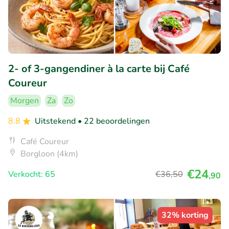
2- of 3-gangendiner à la carte bij Café
Coureur
Morgen
Za
Zo
8.8
Uitstekend
• 22 beoordelingen
Café Coureur
Borgloon (4km)
€24
Verkocht: 65
€36
,50
,90
32% korting