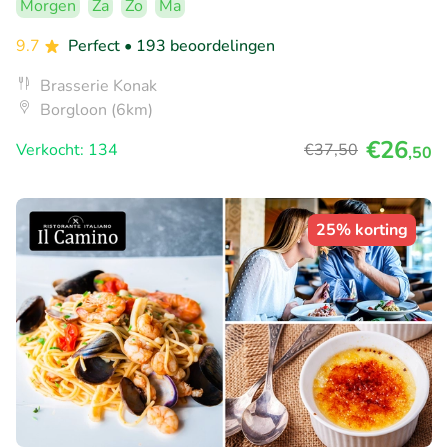
Morgen
Za
Zo
Ma
9.7
Perfect
• 193 beoordelingen
Brasserie Konak
Borgloon (6km)
€26
Verkocht: 134
€37
,50
,50
25% korting