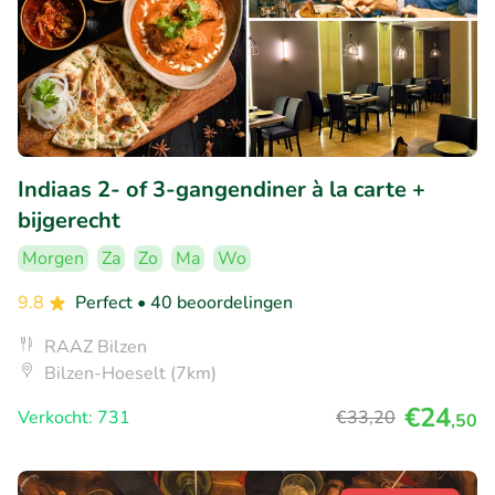
Indiaas 2- of 3-gangendiner à la carte +
bijgerecht
Morgen
Za
Zo
Ma
Wo
9.8
Perfect
• 40 beoordelingen
RAAZ Bilzen
Bilzen-Hoeselt (7km)
€24
Verkocht: 731
€33
,20
,50