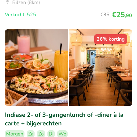
Bilzen (8km)
€25
Verkocht: 525
€35
,90
26% korting
Indiase 2- of 3-gangenlunch of -diner à la
carte + bijgerechten
Morgen
Za
Zo
Di
Wo