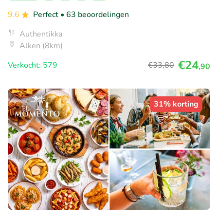
9.6
Perfect
• 63 beoordelingen
Authentikka
Alken (8km)
€24
Verkocht: 579
€33
,80
,90
31% korting