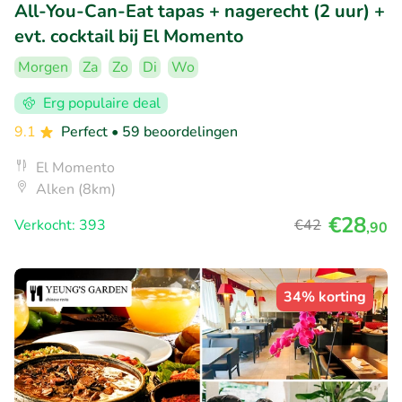
All-You-Can-Eat tapas + nagerecht (2 uur) +
evt. cocktail bij El Momento
Morgen
Za
Zo
Di
Wo
Erg populaire deal
9.1
Perfect
• 59 beoordelingen
El Momento
Alken (8km)
€28
Verkocht: 393
€42
,90
34% korting