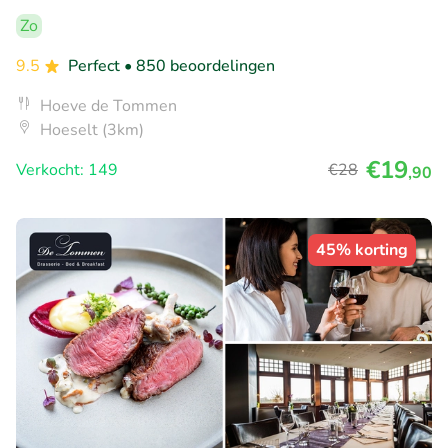
Zo
9.5
Perfect
• 850 beoordelingen
Hoeve de Tommen
Hoeselt (3km)
€19
Verkocht: 149
€28
,90
45% korting