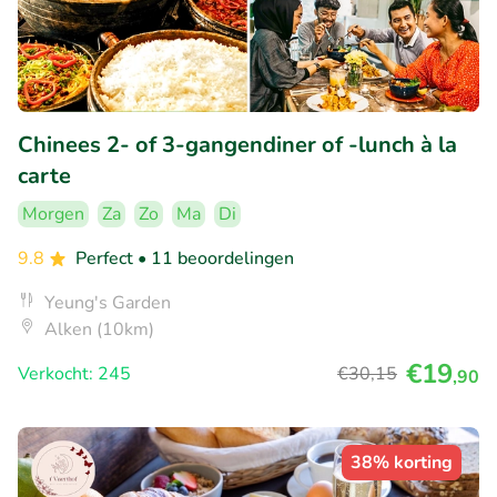
Chinees 2- of 3-gangendiner of -lunch à la
carte
Morgen
Za
Zo
Ma
Di
9.8
Perfect
• 11 beoordelingen
Yeung's Garden
Alken (10km)
€19
Verkocht: 245
€30
,15
,90
38% korting