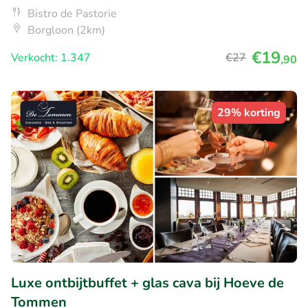
Bistro de Pastorie
Borgloon (2km)
€19
Verkocht: 1.347
€27
,90
29% korting
Luxe ontbijtbuffet + glas cava bij Hoeve de
Tommen