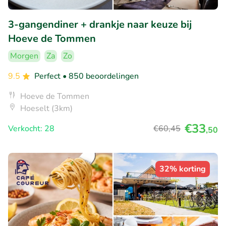
3-gangendiner + drankje naar keuze bij
Hoeve de Tommen
Morgen
Za
Zo
9.5
Perfect
• 850 beoordelingen
Hoeve de Tommen
Hoeselt (3km)
€33
Verkocht: 28
€60
,45
,50
32% korting