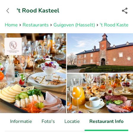
+31882050505
't Rood Kasteel
Bereikbaar tot 23:00 uur
Home
Restaurants
Guigoven (Hasselt)
't Rood Kasteel
d
Informatie
Foto's
Locatie
Restaurant Info