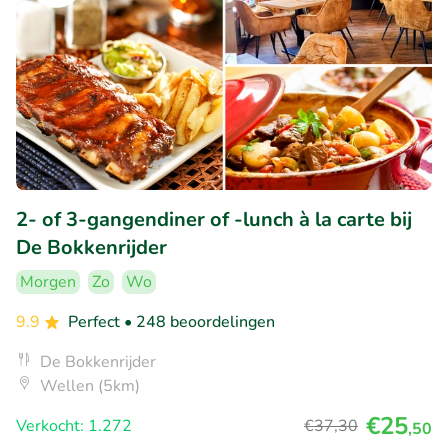
2- of 3-gangendiner of -lunch à la carte bij
De Bokkenrijder
Morgen
Zo
Wo
9.9
Perfect
• 248 beoordelingen
De Bokkenrijder
Wellen (5km)
€25
Verkocht: 1.272
€37
,30
,50