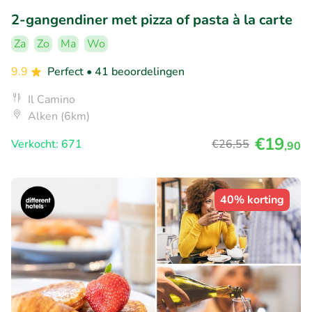
2-gangendiner met pizza of pasta à la carte
Za
Zo
Ma
Wo
9.9
Perfect
• 41 beoordelingen
Il Camino
Alken (6km)
€19
Verkocht: 671
€26
,55
,90
40% korting