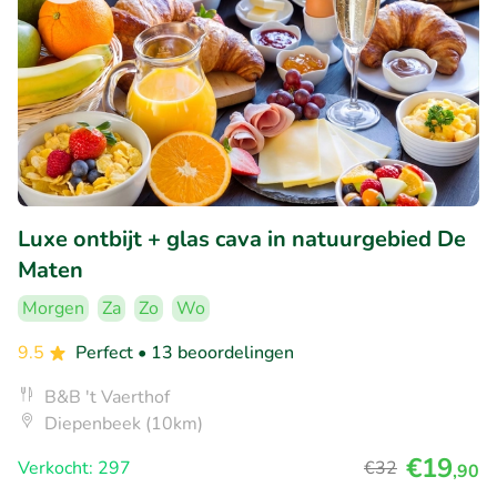
Luxe ontbijt + glas cava in natuurgebied De
Maten
Morgen
Za
Zo
Wo
9.5
Perfect
• 13 beoordelingen
B&B 't Vaerthof
Diepenbeek (10km)
€19
Verkocht: 297
€32
,90