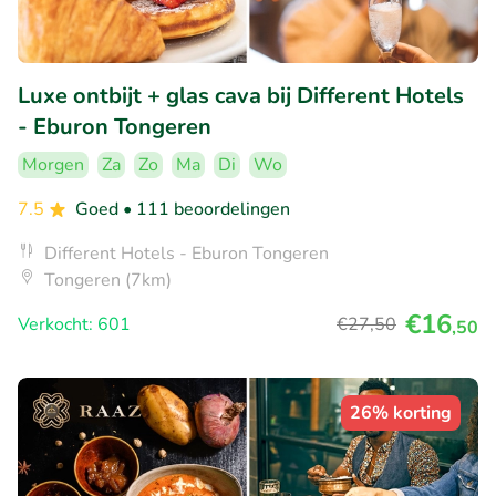
Luxe ontbijt + glas cava bij Different Hotels
- Eburon Tongeren
Morgen
Za
Zo
Ma
Di
Wo
7.5
Goed
• 111 beoordelingen
Different Hotels - Eburon Tongeren
Tongeren (7km)
€16
Verkocht: 601
€27
,50
,50
26% korting