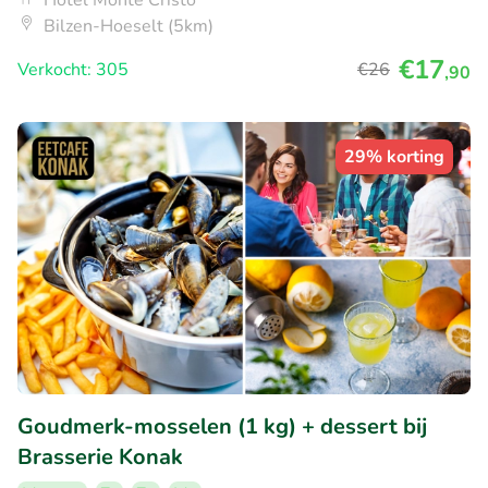
Hotel Monte Cristo
Bilzen-Hoeselt (5km)
€17
Verkocht: 305
€26
,90
29% korting
Goudmerk-mosselen (1 kg) + dessert bij
Brasserie Konak