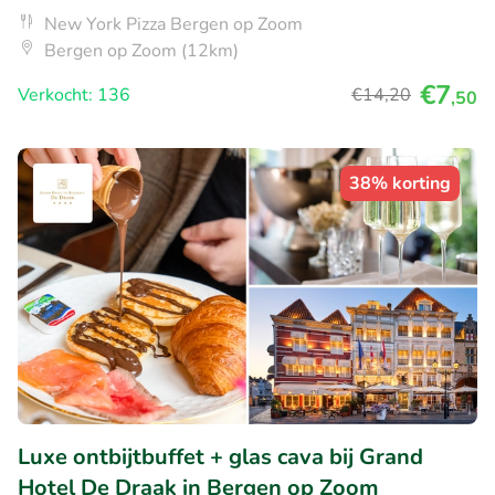
New York Pizza Bergen op Zoom
Bergen op Zoom (12km)
€7
Verkocht: 136
€14
,20
,50
38% korting
Luxe ontbijtbuffet + glas cava bij Grand
Hotel De Draak in Bergen op Zoom