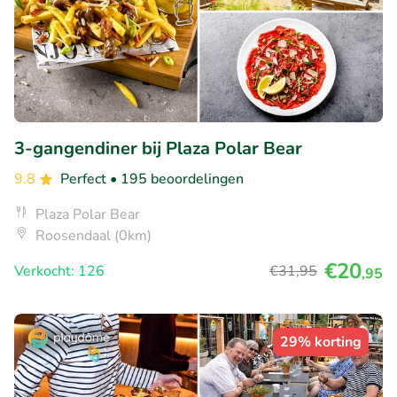
3-gangendiner bij Plaza Polar Bear
9.8
Perfect
• 195 beoordelingen
Plaza Polar Bear
Roosendaal (0km)
€20
Verkocht: 126
€31
,95
,95
29% korting