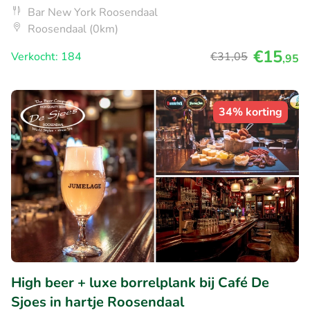
Bar New York Roosendaal
Roosendaal (0km)
€15
Verkocht: 184
€31
,05
,95
34% korting
High beer + luxe borrelplank bij Café De
Sjoes in hartje Roosendaal