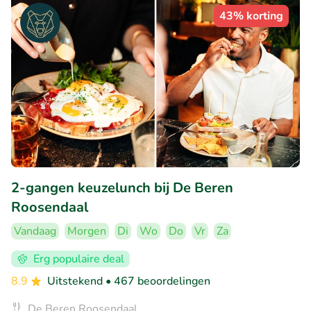
43% korting
2-gangen keuzelunch bij De Beren
Roosendaal
Vandaag
Morgen
Di
Wo
Do
Vr
Za
Erg populaire deal
8.9
Uitstekend
• 467 beoordelingen
De Beren Roosendaal