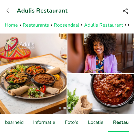
+31882050505
Adulis Restaurant
Bereikbaar tot 23:00 uur
Home
Restaurants
Roosendaal
Adulis Restaurant
Oo
hikbaarheid
Informatie
Foto's
Locatie
Restauran