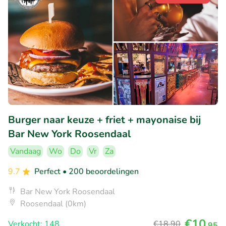
Burger naar keuze + friet + mayonaise bij
Bar New York Roosendaal
Vandaag
Wo
Do
Vr
Za
9.7
Perfect
• 200 beoordelingen
Bar New York Roosendaal
Roosendaal (0km)
€10
Verkocht: 148
€18
,90
,95