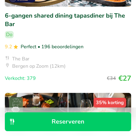
6-gangen shared dining tapasdiner bij The
Bar
Do
9.2
Perfect
• 196 beoordelingen
The Bar
Bergen op Zoom (12km)
€27
Verkocht: 379
€34
35% korting
Reserveren
Ontdek
Zoeken
Boekingen
Menu