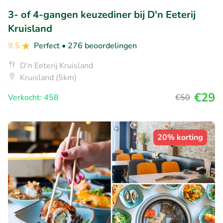
3- of 4-gangen keuzediner bij D'n Eeterij
Kruisland
9.5
Perfect
• 276 beoordelingen
D'n Eeterij Kruisland
Kruisland (5km)
€29
Verkocht: 458
€50
20% korting