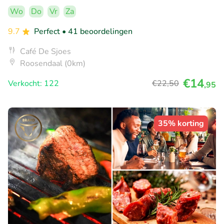
Wo
Do
Vr
Za
9.7
Perfect
• 41 beoordelingen
Café De Sjoes
Roosendaal (0km)
€14
Verkocht: 122
€22
,50
,95
35% korting