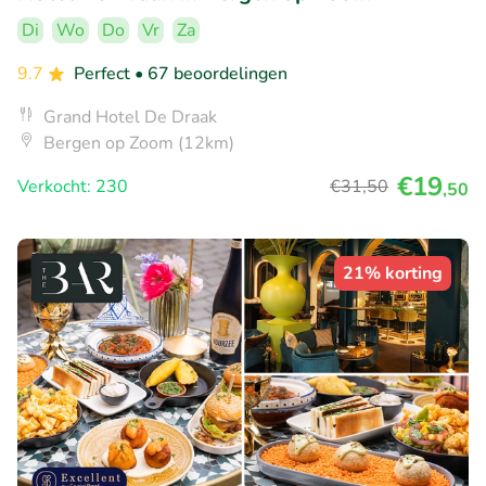
Di
Wo
Do
Vr
Za
9.7
Perfect
• 67 beoordelingen
Grand Hotel De Draak
Bergen op Zoom (12km)
€19
Verkocht: 230
€31
,50
,50
21% korting