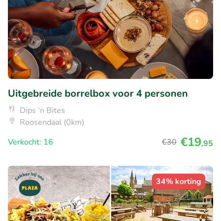
Uitgebreide borrelbox voor 4 personen
Dips ‘n Bites
Roosendaal (0km)
€19
Verkocht: 16
€30
,95
34% korting