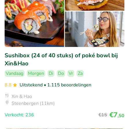
Sushibox (24 of 40 stuks) of poké bowl bij
Xin&Hao
Vandaag
Morgen
Di
Do
Vr
Za
8.8
Uitstekend
• 1.115 beoordelingen
Xin & Hao
Steenbergen (11km)
€7
Verkocht: 236
€15
,50