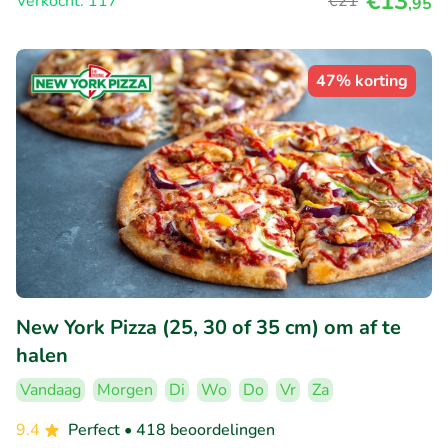
€13
Verkocht: 117
€21
,95
47% korting
New York Pizza (25, 30 of 35 cm) om af te
halen
Vandaag
Morgen
Di
Wo
Do
Vr
Za
9.4
Perfect
• 418 beoordelingen