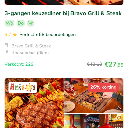
3-gangen keuzediner bij Bravo Grill & Steak
Wo
Do
Vr
9.7
Perfect
• 68 beoordelingen
Bravo Grill & Steak
Roosendaal (0km)
€27
Verkocht: 229
€43
,10
,95
26% korting