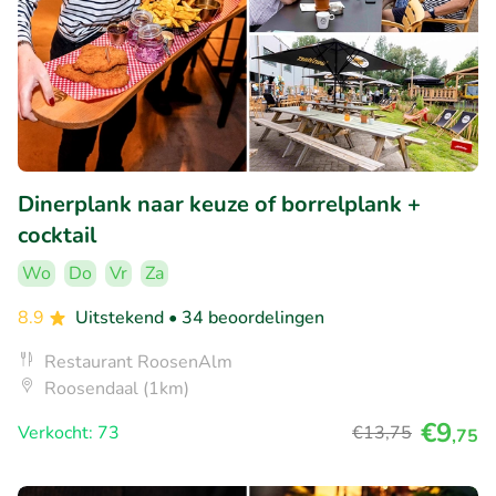
Dinerplank naar keuze of borrelplank +
cocktail
Wo
Do
Vr
Za
8.9
Uitstekend
• 34 beoordelingen
Restaurant RoosenAlm
Roosendaal (1km)
€9
Verkocht: 73
€13
,75
,75