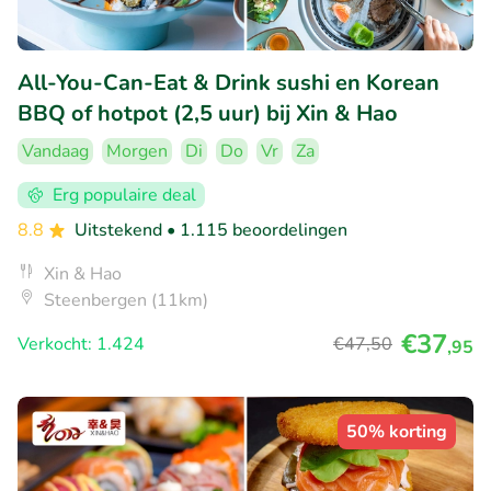
All-You-Can-Eat & Drink sushi en Korean
BBQ of hotpot (2,5 uur) bij Xin & Hao
Vandaag
Morgen
Di
Do
Vr
Za
Erg populaire deal
8.8
Uitstekend
• 1.115 beoordelingen
Xin & Hao
Steenbergen (11km)
€37
Verkocht: 1.424
€47
,50
,95
50% korting