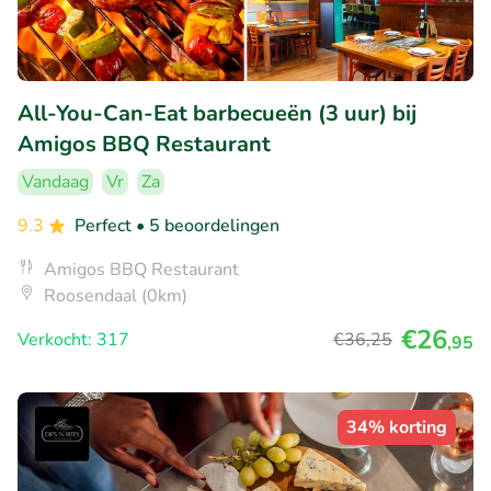
All-You-Can-Eat barbecueën (3 uur) bij
Amigos BBQ Restaurant
Vandaag
Vr
Za
9.3
Perfect
• 5 beoordelingen
Amigos BBQ Restaurant
Roosendaal (0km)
€26
Verkocht: 317
€36
,25
,95
34% korting