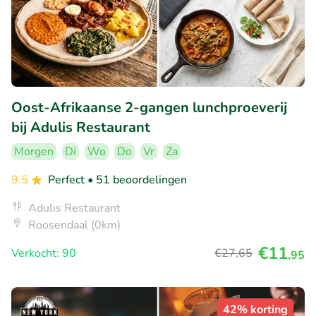
Oost-Afrikaanse 2-gangen lunchproeverij
bij Adulis Restaurant
Morgen
Di
Wo
Do
Vr
Za
9.5
Perfect
• 51 beoordelingen
Adulis Restaurant
Roosendaal (0km)
€11
Verkocht: 90
€27
,65
,95
42% korting