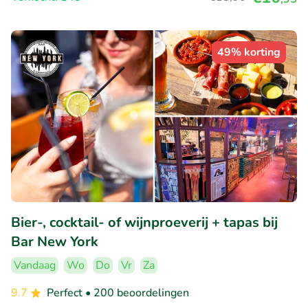
49% korting
Bier-, cocktail- of wijnproeverij + tapas bij
Bar New York
Vandaag
Wo
Do
Vr
Za
9.7
Perfect
• 200 beoordelingen