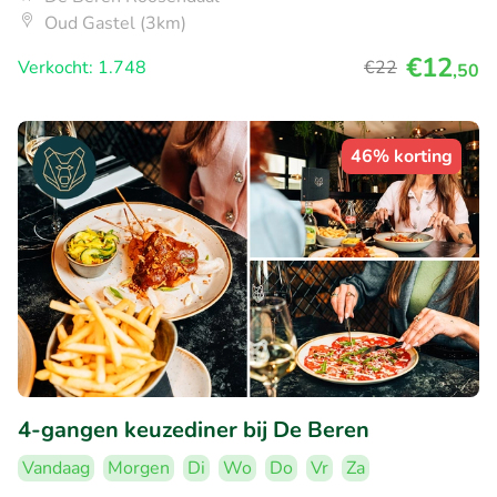
Oud Gastel (3km)
€12
Verkocht: 1.748
€22
,50
46% korting
4-gangen keuzediner bij De Beren
Vandaag
Morgen
Di
Wo
Do
Vr
Za