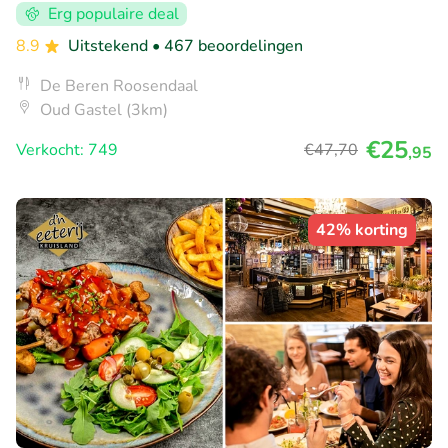
Erg populaire deal
8.9
Uitstekend
• 467 beoordelingen
De Beren Roosendaal
Oud Gastel (3km)
€25
Verkocht: 749
€47
,70
,95
42% korting