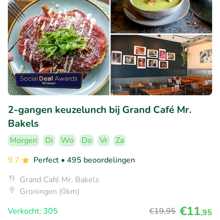
2-gangen keuzelunch bij Grand Café Mr.
Bakels
Morgen
Di
Wo
Do
Vr
Za
9.7
Perfect
• 495 beoordelingen
Grand Café Mr. Bakels
Groningen (0km)
€11
Verkocht: 305
€19
,95
,95