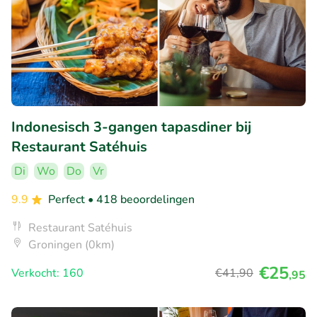
Indonesisch 3-gangen tapasdiner bij
Restaurant Satéhuis
Di
Wo
Do
Vr
9.9
Perfect
• 418 beoordelingen
Restaurant Satéhuis
Groningen (0km)
€25
Verkocht: 160
€41
,90
,95