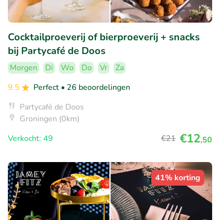
Cocktailproeverij of bierproeverij + snacks
bij Partycafé de Doos
Morgen
Di
Wo
Do
Vr
Za
9.5
Perfect
• 26 beoordelingen
Partycafé de Doos
Groningen (0km)
€12
Verkocht: 49
€21
,50
41% korting