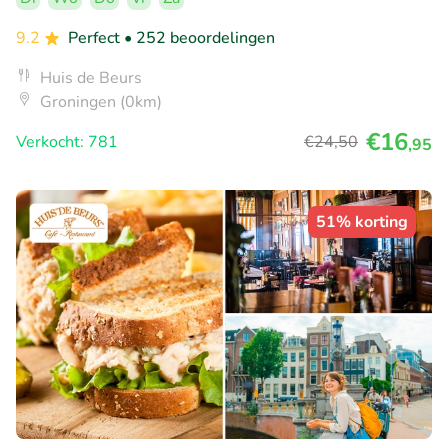
9.2
Perfect
• 252 beoordelingen
Huis de Beurs
Groningen (0km)
€16
Verkocht: 781
€24
,50
,95
51% korting