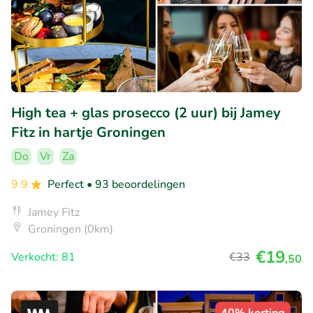
High tea + glas prosecco (2 uur) bij Jamey
Fitz in hartje Groningen
Do
Vr
Za
9.9
Perfect
• 93 beoordelingen
Jamey Fitz
Groningen (0km)
€19
Verkocht: 81
€33
,50