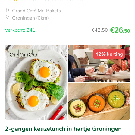
Grand Café Mr. Bakels
Groningen (0km)
€26
Verkocht: 241
€42
,50
,50
42% korting
2-gangen keuzelunch in hartje Groningen