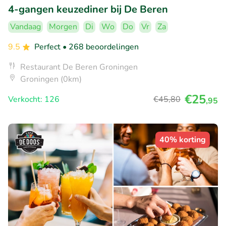
4-gangen keuzediner bij De Beren
Vandaag
Morgen
Di
Wo
Do
Vr
Za
9.5
Perfect
• 268 beoordelingen
Restaurant De Beren Groningen
Groningen (0km)
€25
Verkocht: 126
€45
,80
,95
40% korting