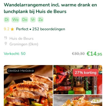
Wandelarrangement incl. warme drank en
lunchplank bij Huis de Beurs
Di
Wo
Do
Vr
Za
9.2
Perfect
• 252 beoordelingen
Huis de Beurs
Groningen (0km)
€14
Verkocht: 50
€30
,30
,95
27% korting