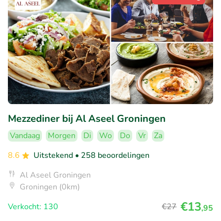
Mezzediner bij Al Aseel Groningen
Vandaag
Morgen
Di
Wo
Do
Vr
Za
8.6
Uitstekend
• 258 beoordelingen
Al Aseel Groningen
Groningen (0km)
€13
Verkocht: 130
€27
,95