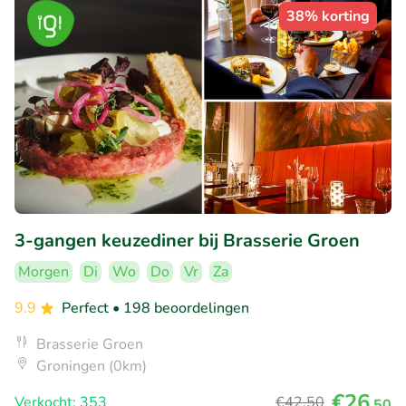
38% korting
3-gangen keuzediner bij Brasserie Groen
Morgen
Di
Wo
Do
Vr
Za
9.9
Perfect
• 198 beoordelingen
Brasserie Groen
Groningen (0km)
€26
Verkocht: 353
€42
,50
,50