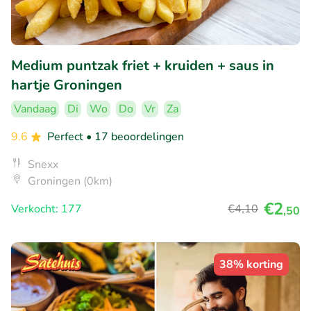
Medium puntzak friet + kruiden + saus in
hartje Groningen
Vandaag
Di
Wo
Do
Vr
Za
9.6
Perfect
• 17 beoordelingen
Snexx
Groningen (0km)
€2
Verkocht: 177
€4
,10
,50
38% korting