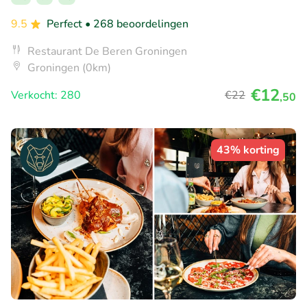
9.5
Perfect
• 268 beoordelingen
Restaurant De Beren Groningen
Groningen (0km)
€12
Verkocht: 280
€22
,50
43% korting