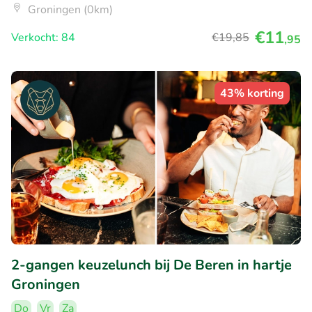
Groningen (0km)
€11
Verkocht: 84
€19
,85
,95
43% korting
2-gangen keuzelunch bij De Beren in hartje
Groningen
Do
Vr
Za