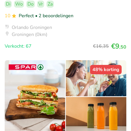
Di
Wo
Do
Vr
Za
10
Perfect
• 2 beoordelingen
Orlando Groningen
Groningen (0km)
€9
Verkocht: 67
€16
,35
,50
48% korting