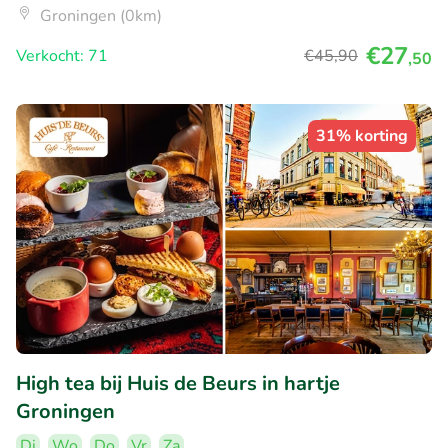
Groningen (0km)
€27
Verkocht: 71
€45
,90
,50
31% korting
High tea bij Huis de Beurs in hartje
Groningen
Di
Wo
Do
Vr
Za