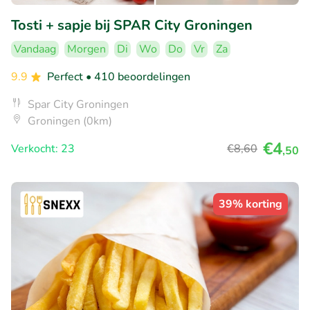
Tosti + sapje bij SPAR City Groningen
Vandaag
Morgen
Di
Wo
Do
Vr
Za
9.9
Perfect
• 410 beoordelingen
Spar City Groningen
Groningen (0km)
€4
Verkocht: 23
€8
,60
,50
39% korting