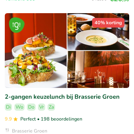
40% korting
2-gangen keuzelunch bij Brasserie Groen
Di
Wo
Do
Vr
Za
9.9
Perfect
• 198 beoordelingen
Brasserie Groen