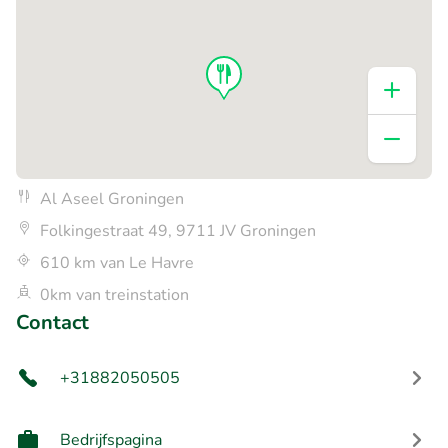
Al Aseel Groningen
Folkingestraat 49, 9711 JV Groningen
610 km van Le Havre
0km van treinstation
Contact
+31882050505
Bedrijfspagina