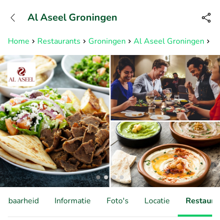
+31882050505
Al Aseel Groningen
Bereikbaar tot 23:00 uur
Home
Restaurants
Groningen
Al Aseel Groningen
Sy
hikbaarheid
Informatie
Foto's
Locatie
Restauran