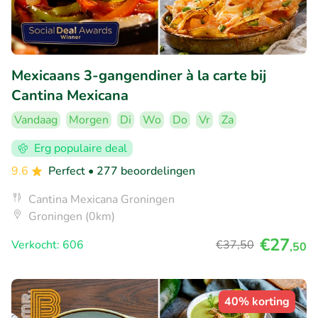
Mexicaans 3-gangendiner à la carte bij
Cantina Mexicana
Vandaag
Morgen
Di
Wo
Do
Vr
Za
Erg populaire deal
9.6
Perfect
• 277 beoordelingen
Cantina Mexicana Groningen
Groningen (0km)
€27
Verkocht: 606
€37
,50
,50
40% korting