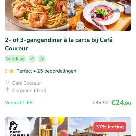
2- of 3-gangendiner à la carte bij Café
Coureur
Vandaag
Vr
Za
9
Perfect
• 25 beoordelingen
Café Coureur
Borgloon (8km)
€24
Verkocht: 69
€36
,50
,90
37% korting