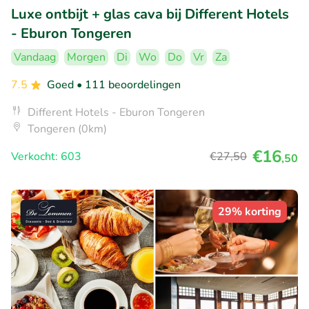
Luxe ontbijt + glas cava bij Different Hotels
- Eburon Tongeren
Vandaag
Morgen
Di
Wo
Do
Vr
Za
7.5
Goed
• 111 beoordelingen
Different Hotels - Eburon Tongeren
Tongeren (0km)
€16
Verkocht: 603
€27
,50
,50
29% korting