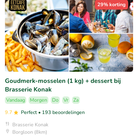
29% korting
Goudmerk-mosselen (1 kg) + dessert bij
Brasserie Konak
Vandaag
Morgen
Do
Vr
Za
9.7
Perfect
• 193 beoordelingen
Brasserie Konak
Borgloon (8km)