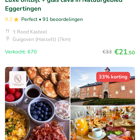
Eggertingen
9.2
Perfect
• 91 beoordelingen
't Rood Kasteel
Guigoven (Hasselt) (7km)
€21
Verkocht: 670
€33
,50
33% korting