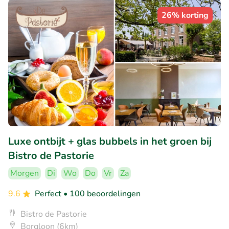
26% korting
Luxe ontbijt + glas bubbels in het groen bij
Bistro de Pastorie
Morgen
Di
Wo
Do
Vr
Za
9.6
Perfect
• 100 beoordelingen
Bistro de Pastorie
Borgloon (6km)