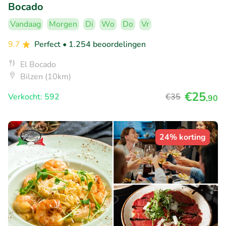
Bocado
Vandaag
Morgen
Di
Wo
Do
Vr
9.7
Perfect
• 1.254 beoordelingen
El Bocado
Bilzen (10km)
€25
Verkocht: 592
€35
,90
24% korting