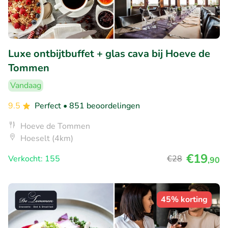
Luxe ontbijtbuffet + glas cava bij Hoeve de
Tommen
Vandaag
9.5
Perfect
• 851 beoordelingen
Hoeve de Tommen
Hoeselt (4km)
€19
Verkocht: 155
€28
,90
45% korting