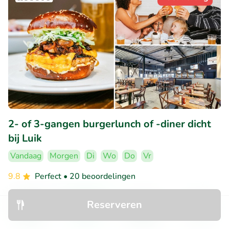
2- of 3-gangen burgerlunch of -diner dicht
bij Luik
Vandaag
Morgen
Di
Wo
Do
Vr
9.8
Perfect
• 20 beoordelingen
HUGGYS Awans
Reserveren
Awans (11km)
Ontdek
Zoeken
Boekingen
Menu