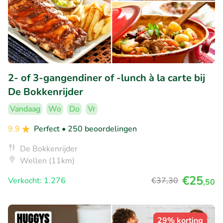
2- of 3-gangendiner of -lunch à la carte bij
De Bokkenrijder
Vandaag
Wo
Do
Vr
9.9
Perfect
• 250 beoordelingen
De Bokkenrijder
Wellen (11km)
€25
Verkocht: 1.276
€37
,30
,50
29% korting