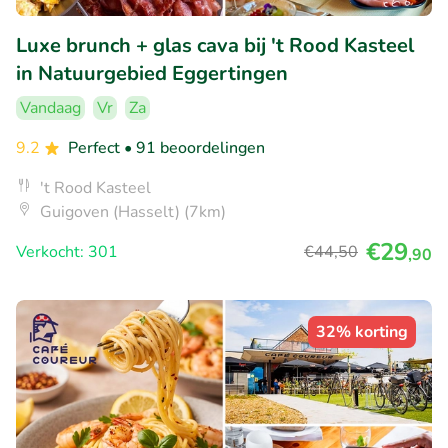
Luxe brunch + glas cava bij 't Rood Kasteel
in Natuurgebied Eggertingen
Vandaag
Vr
Za
9.2
Perfect
• 91 beoordelingen
't Rood Kasteel
Guigoven (Hasselt) (7km)
€29
Verkocht: 301
€44
,50
,90
32% korting