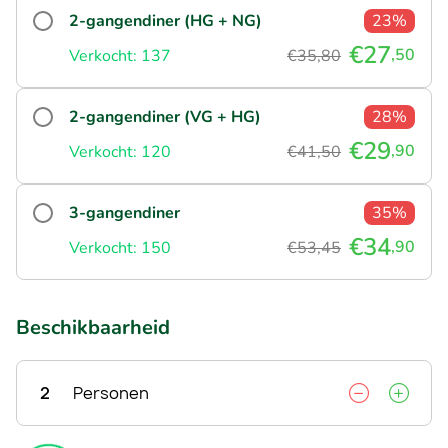
2-gangendiner (HG + NG)
23%
€27
,50
Verkocht: 137
€35,80
2-gangendiner (VG + HG)
28%
€29
,90
Verkocht: 120
€41,50
3-gangendiner
35%
€34
,90
Verkocht: 150
€53,45
Beschikbaarheid
2
Personen