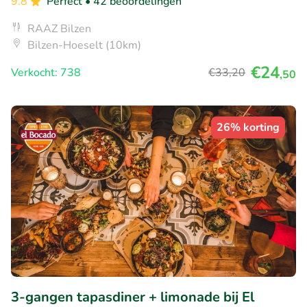
9.8
Perfect
• 42 beoordelingen
RAAZ Bilzen
Bilzen-Hoeselt (10km)
€24
Verkocht: 738
€33
,20
,50
26% korting
3-gangen tapasdiner + limonade bij El