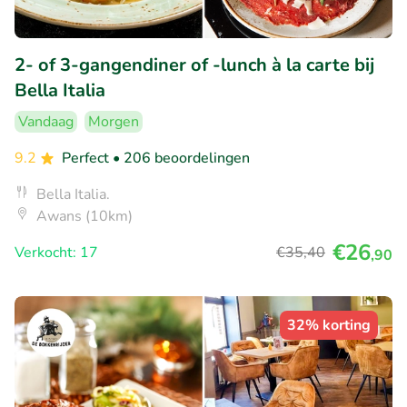
2- of 3-gangendiner of -lunch à la carte bij
Bella Italia
Vandaag
Morgen
9.2
Perfect
• 206 beoordelingen
Bella Italia.
Awans (10km)
€26
Verkocht: 17
€35
,40
,90
32% korting