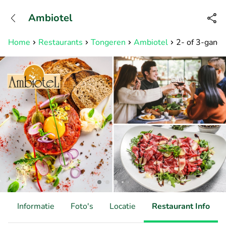
+31882050505
Ambiotel
Bereikbaar tot 23:00 uur
Home
Restaurants
Tongeren
Ambiotel
2- of 3-gange
d
Informatie
Foto's
Locatie
Restaurant Info