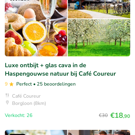
Luxe ontbijt + glas cava in de
Haspengouwse natuur bij Café Coureur
9
Perfect
• 25 beoordelingen
Café Coureur
Borgloon (8km)
€18
Verkocht: 26
€30
,90