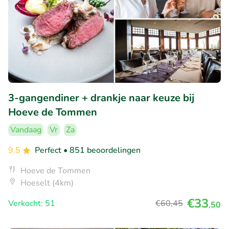
3-gangendiner + drankje naar keuze bij
Hoeve de Tommen
Vandaag
Vr
Za
9.5
Perfect
• 851 beoordelingen
Hoeve de Tommen
Hoeselt (4km)
€33
Verkocht: 51
€60
,45
,50