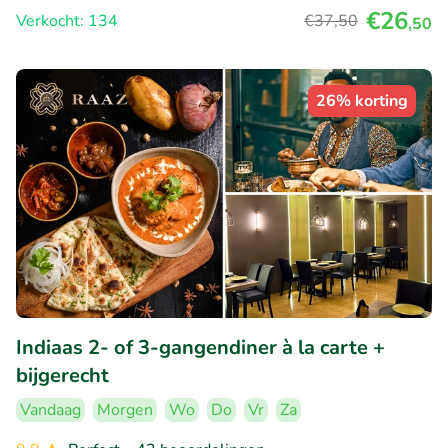
€26
Verkocht: 134
€37
,50
,50
26% korting
Indiaas 2- of 3-gangendiner à la carte +
bijgerecht
Vandaag
Morgen
Wo
Do
Vr
Za