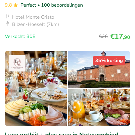
9.8
Perfect
• 100 beoordelingen
Hotel Monte Cristo
Bilzen-Hoeselt (7km)
€17
Verkocht: 308
€26
,90
35% korting
Luxe ontbijt + glas cava in Natuurgebied