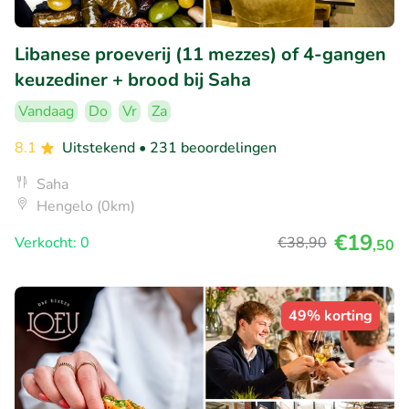
Libanese proeverij (11 mezzes) of 4-gangen
keuzediner + brood bij Saha
Vandaag
Do
Vr
Za
8.1
Uitstekend
• 231 beoordelingen
Saha
Hengelo (0km)
€19
Verkocht: 0
€38
,90
,50
49% korting