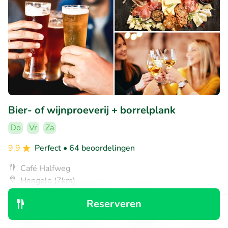
Bier- of wijnproeverij + borrelplank
Do
Vr
Za
9.9
Perfect
• 64 beoordelingen
Café Halfweg
Hengelo (7km)
€9
Verkocht: 57
€19
Reserveren
,50
Ontdek
Zoeken
Boekingen
Menu