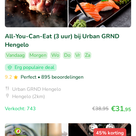
All-You-Can-Eat (3 uur) bij Urban GRND
Hengelo
Vandaag
Morgen
Wo
Do
Vr
Za
Erg populaire deal
9.2
Perfect
• 895 beoordelingen
Urban GRND Hengelo
Hengelo (2km)
€31
Verkocht: 743
€38
,95
,95
45% korting