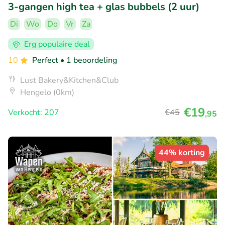
3-gangen high tea + glas bubbels (2 uur)
Di
Wo
Do
Vr
Za
Erg populaire deal
10
Perfect
• 1 beoordeling
Lust Bakery&Kitchen&Club
Hengelo (0km)
€19
Verkocht: 207
€45
,95
44% korting