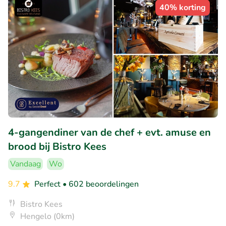
40% korting
4-gangendiner van de chef + evt. amuse en
brood bij Bistro Kees
Vandaag
Wo
9.7
Perfect
• 602 beoordelingen
Bistro Kees
Hengelo (0km)