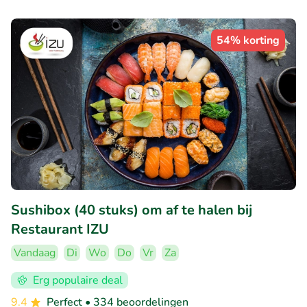
54% korting
Sushibox (40 stuks) om af te halen bij
Restaurant IZU
Vandaag
Di
Wo
Do
Vr
Za
Erg populaire deal
9.4
Perfect
• 334 beoordelingen