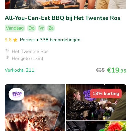
All-You-Can-Eat BBQ bij Het Twentse Ros
Vandaag
Do
Vr
Za
9.6
Perfect
• 338 beoordelingen
Het Twentse Ros
Hengelo (1km)
€19
Verkocht: 211
€35
,95
18% korting