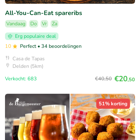
All-You-Can-Eat spareribs
Vandaag
Do
Vr
Za
Erg populaire deal
10
Perfect
• 34 beoordelingen
Casa de Tapas
Delden (5km)
€20
Verkocht: 683
€40
,50
,50
51% korting