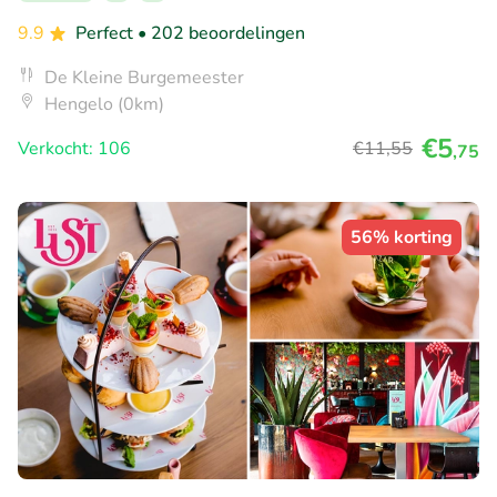
9.9
Perfect
• 202 beoordelingen
De Kleine Burgemeester
Hengelo (0km)
€5
Verkocht: 106
€11
,55
,75
56% korting