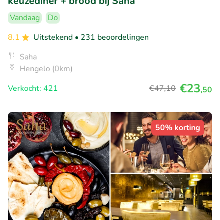
keuzediner + brood bij Saha
Vandaag
Do
8.1
Uitstekend
• 231 beoordelingen
Saha
Hengelo (0km)
€23
Verkocht: 421
€47
,10
,50
50% korting