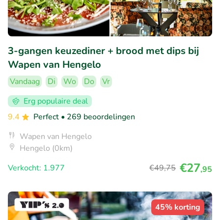
3-gangen keuzediner + brood met dips bij
Wapen van Hengelo
Vandaag
Di
Wo
Do
Vr
Erg populaire deal
9.4
Perfect
• 269 beoordelingen
Wapen van Hengelo
Hengelo (0km)
€27
Verkocht: 1.977
€49
,75
,95
45% korting