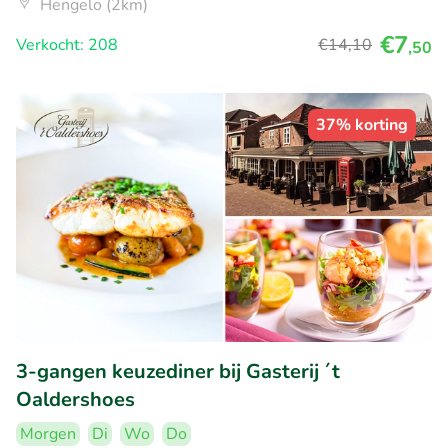
Hengelo (2km)
€7
Verkocht: 208
€14
,10
,50
37% korting
3-gangen keuzediner bij Gasterij ´t
Oaldershoes
Morgen
Di
Wo
Do