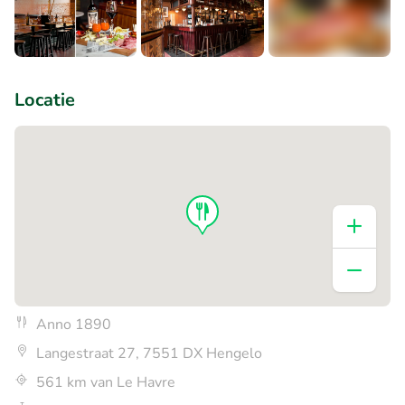
+5
Locatie
Anno 1890
Langestraat 27, 7551 DX Hengelo
561 km van Le Havre