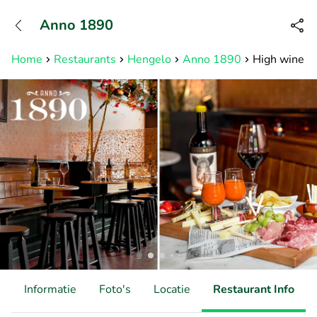
+31882050505
Anno 1890
Bereikbaar tot 23:00 uur
Home
Restaurants
Hengelo
Anno 1890
High wine bi
d
Informatie
Foto's
Locatie
Restaurant Info