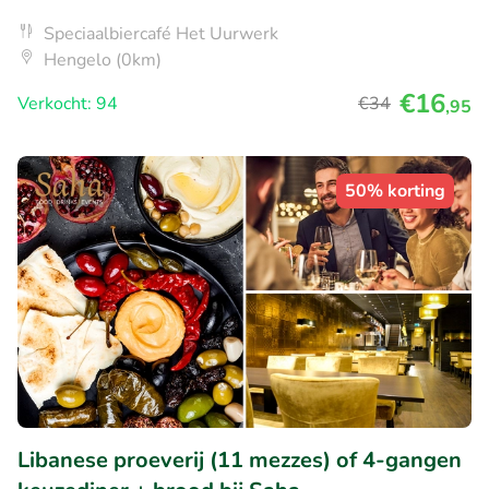
Speciaalbiercafé Het Uurwerk
Hengelo (0km)
€16
Verkocht: 94
€34
,95
50% korting
Libanese proeverij (11 mezzes) of 4-gangen