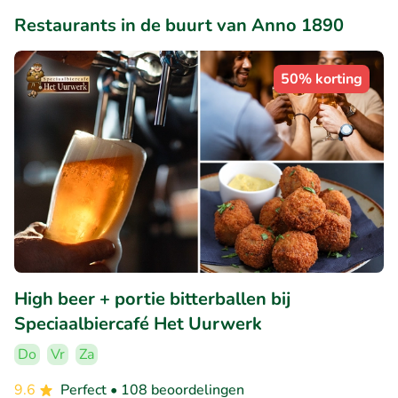
Restaurants in de buurt van Anno 1890
50% korting
High beer + portie bitterballen bij
Speciaalbiercafé Het Uurwerk
Do
Vr
Za
9.6
Perfect
• 108 beoordelingen