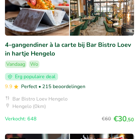
4-gangendiner à la carte bij Bar Bistro Loev
in hartje Hengelo
Vandaag
Wo
Erg populaire deal
9.9
Perfect
• 215 beoordelingen
Bar Bistro Loev Hengelo
Hengelo (0km)
€30
Verkocht: 648
€60
,50