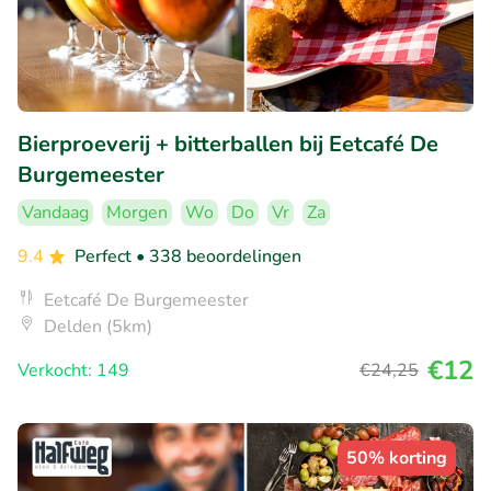
Bierproeverij + bitterballen bij Eetcafé De
Burgemeester
Vandaag
Morgen
Wo
Do
Vr
Za
9.4
Perfect
• 338 beoordelingen
Eetcafé De Burgemeester
Delden (5km)
€12
Verkocht: 149
€24
,25
50% korting