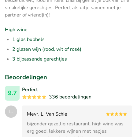
keuze uit wit, rood en rosé. Daarbij geniet je ook van drie
smakelijke gerechtjes. Perfect als uitje samen met je
partner of vriend(in)!
High wine
1 glas bubbels
2 glazen wijn (rood, wit of rosé)
3 bijpassende gerechtjes
Beoordelingen
Perfect
9.7
336 beoordelingen
L.
Mevr. L. Van Schie
bijzonder gezellig restaurant. high wine was
erg goed. lekkere wijnen met hapjes