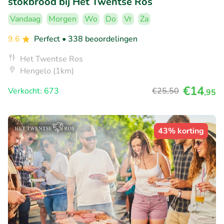
stokbrood bij Het Twentse Ros
Vandaag
Morgen
Wo
Do
Vr
Za
9.6
Perfect
• 338 beoordelingen
Het Twentse Ros
Hengelo (1km)
€14
Verkocht: 673
€25
,50
,95
43% korting