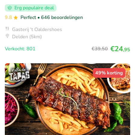
Erg populaire deal
9.8
Perfect
• 646 beoordelingen
Gasterij 't Oaldershoes
Delden (5km)
€24
Verkocht: 801
€39
,50
,95
49% korting