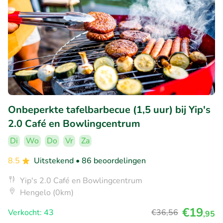
Onbeperkte tafelbarbecue (1,5 uur) bij Yip's
2.0 Café en Bowlingcentrum
Di
Wo
Do
Vr
Za
8.5
Uitstekend
• 86 beoordelingen
Yip's 2.0 Café en Bowlingcentrum
Hengelo (0km)
€19
Verkocht: 43
€36
,56
,95