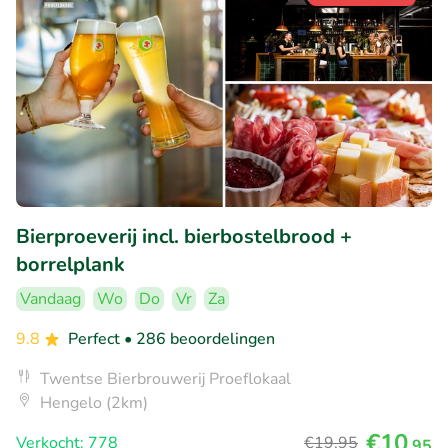
Bierproeverij incl. bierbostelbrood +
borrelplank
Vandaag
Wo
Do
Vr
Za
9.8
Perfect
• 286 beoordelingen
Twentse Bierbrouwerij Proeflokaal
Hengelo (2km)
€10
Verkocht: 778
€19
,95
,95