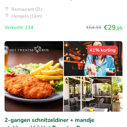
Restaurant IZU
Hengelo (1km)
€29
Verkocht: 134
€64
,95
,95
41% korting
2-gangen schnitzeldiner + mandje