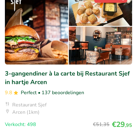
3-gangendiner à la carte bij Restaurant Sjef
in hartje Arcen
9.8
Perfect
• 137 beoordelingen
Restaurant Sjef
Arcen (1km)
€29
Verkocht: 498
€51
,35
,95