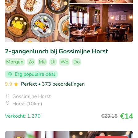
2-gangenlunch bij Gossimijne Horst
Morgen
Zo
Ma
Di
Wo
Do
Erg populaire deal
9.9
Perfect
• 373 beoordelingen
Gossimijne Horst
Horst (10km)
€14
Verkocht: 1.270
€23
,15