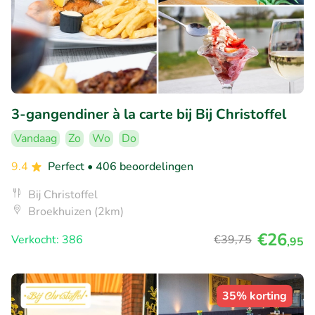
3-gangendiner à la carte bij Bij Christoffel
Vandaag
Zo
Wo
Do
9.4
Perfect
• 406 beoordelingen
Bij Christoffel
Broekhuizen (2km)
€26
Verkocht: 386
€39
,75
,95
35% korting