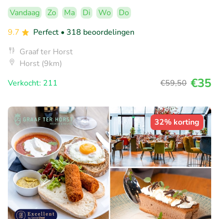
Vandaag
Zo
Ma
Di
Wo
Do
9.7
Perfect
• 318 beoordelingen
Graaf ter Horst
Horst (9km)
€35
Verkocht: 211
€59
,50
32% korting