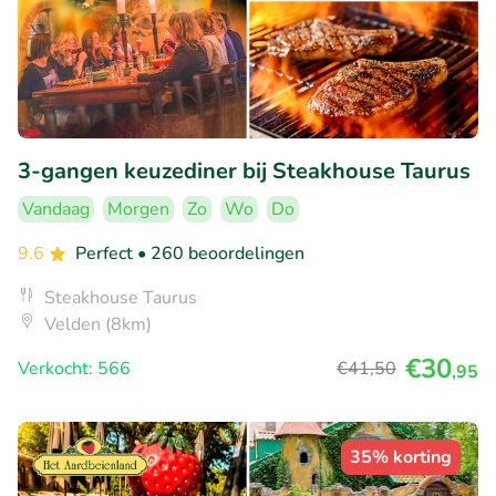
3-gangen keuzediner bij Steakhouse Taurus
Vandaag
Morgen
Zo
Wo
Do
9.6
Perfect
• 260 beoordelingen
Steakhouse Taurus
Velden (8km)
€30
Verkocht: 566
€41
,50
,95
35% korting