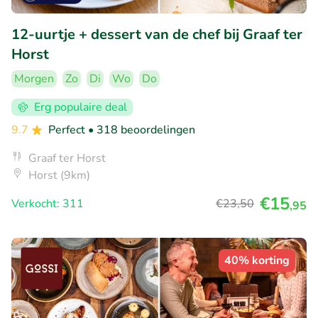
12-uurtje + dessert van de chef bij Graaf ter
Horst
Morgen
Zo
Di
Wo
Do
Erg populaire deal
9.7
Perfect
• 318 beoordelingen
Graaf ter Horst
Horst (9km)
€15
Verkocht: 311
€23
,50
,95
40% korting