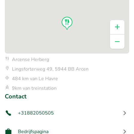
Arcense Herberg
Lingsforterweg 49, 5944 BB Arcen
484 km van Le Havre
9km van treinstation
Contact
+31882050505
Bedrijfspagina