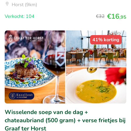
Horst (9km)
€16
Verkocht: 104
€32
,95
41% korting
Wisselende soep van de dag +
chateaubriand (500 gram) + verse frietjes bij
Graaf ter Horst