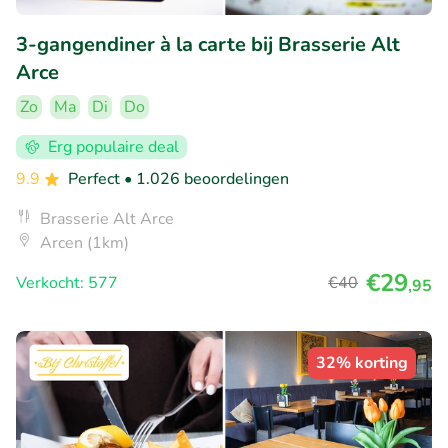
3-gangendiner à la carte bij Brasserie Alt
Arce
Zo
Ma
Di
Do
Erg populaire deal
9.9
Perfect
• 1.026 beoordelingen
Brasserie Alt Arce
Arcen (1km)
€29
Verkocht: 577
€40
,95
32% korting