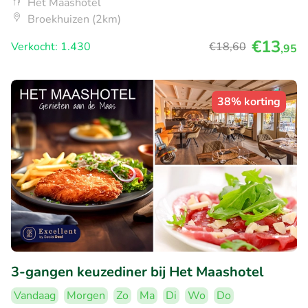
Het Maashotel
Broekhuizen (2km)
€13
Verkocht: 1.430
€18
,60
,95
38% korting
3-gangen keuzediner bij Het Maashotel
Vandaag
Morgen
Zo
Ma
Di
Wo
Do