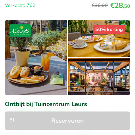
€28
Verkocht: 762
€36
,90
,50
50% korting
Ontbijt bij Tuincentrum Leurs
Morgen
Zo
Ma
Di
Wo
Do
Reserveren
Erg populaire deal
Ontdek
Zoeken
Boekingen
Menu