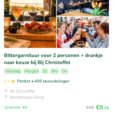
Bittergarnituur voor 2 personen + drankje
naar keuze bij Bij Christoffel
Vandaag
Morgen
Zo
Wo
Do
9.4
Perfect
• 406 beoordelingen
Bij Christoffel
Broekhuizen (2km)
€9
Verkocht: 46
€15
,75