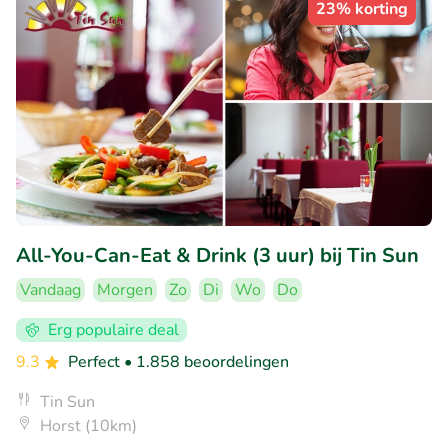
23% korting
All-You-Can-Eat & Drink (3 uur) bij Tin Sun
Vandaag
Morgen
Zo
Di
Wo
Do
Erg populaire deal
9.3
Perfect
• 1.858 beoordelingen
Tin Sun
Horst (10km)