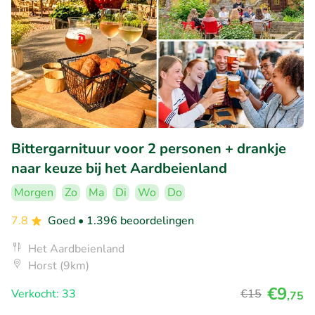
Bittergarnituur voor 2 personen + drankje
naar keuze bij het Aardbeienland
Morgen
Zo
Ma
Di
Wo
Do
7.8
Goed
• 1.396 beoordelingen
Het Aardbeienland
Horst (9km)
€9
Verkocht: 33
€15
,75