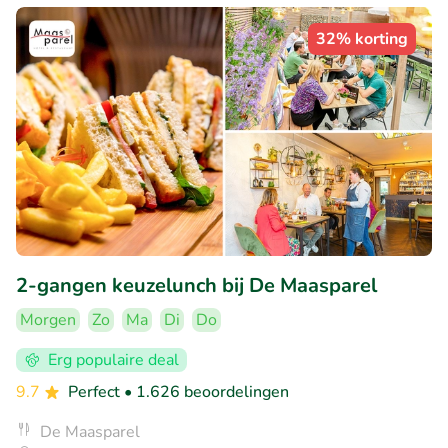
32% korting
2-gangen keuzelunch bij De Maasparel
Morgen
Zo
Ma
Di
Do
Erg populaire deal
9.7
Perfect
• 1.626 beoordelingen
De Maasparel