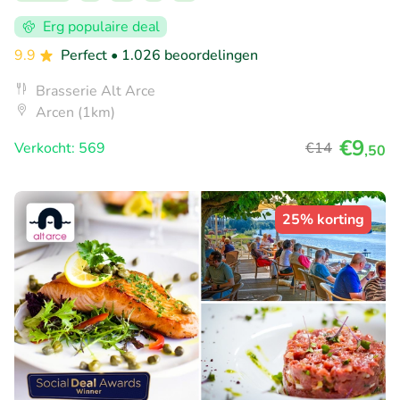
Erg populaire deal
9.9
Perfect
• 1.026 beoordelingen
Brasserie Alt Arce
Arcen (1km)
€9
Verkocht: 569
€14
,50
25% korting