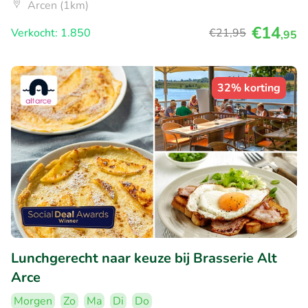
Arcen (1km)
€14
Verkocht: 1.850
€21
,95
,95
32% korting
Lunchgerecht naar keuze bij Brasserie Alt
Arce
Morgen
Zo
Ma
Di
Do