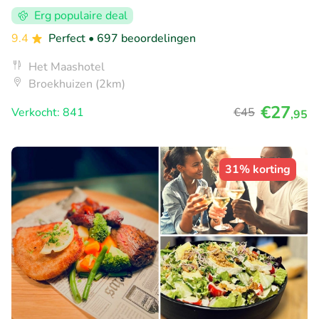
Erg populaire deal
9.4
Perfect
• 697 beoordelingen
Het Maashotel
Broekhuizen (2km)
€27
Verkocht: 841
€45
,95
31% korting