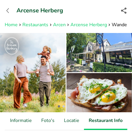
+31882050505
Arcense Herberg
Bereikbaar tot 23:00 uur
Home
Restaurants
Arcen
Arcense Herberg
Wandelar
d
Informatie
Foto's
Locatie
Restaurant Info