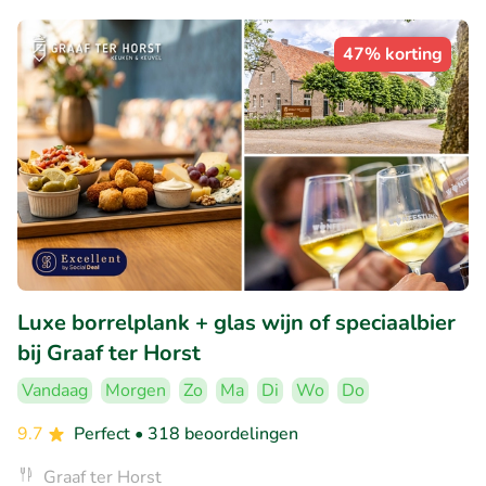
47% korting
Luxe borrelplank + glas wijn of speciaalbier
bij Graaf ter Horst
Vandaag
Morgen
Zo
Ma
Di
Wo
Do
9.7
Perfect
• 318 beoordelingen
Graaf ter Horst