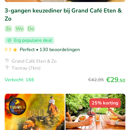
3-gangen keuzediner bij Grand Café Eten &
Zo
Zo
Wo
Do
Erg populaire deal
9.9
Perfect
• 130 beoordelingen
Grand Café Eten & Zo
Tienray (7km)
€29
Verkocht: 166
€42
,95
,50
25% korting