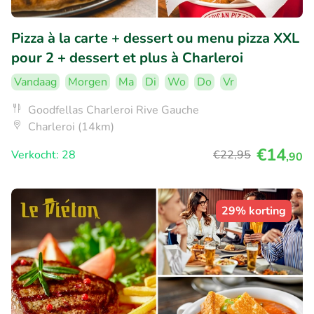
Pizza à la carte + dessert ou menu pizza XXL
pour 2 + dessert et plus à Charleroi
Vandaag
Morgen
Ma
Di
Wo
Do
Vr
Goodfellas Charleroi Rive Gauche
Charleroi (14km)
€14
Verkocht: 28
€22
,95
,90
29% korting