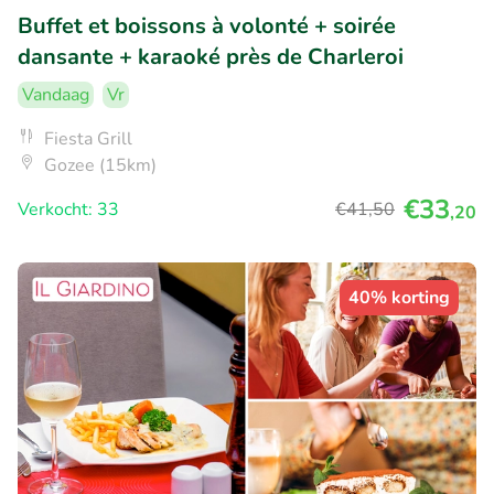
Buffet et boissons à volonté + soirée
dansante + karaoké près de Charleroi
Vandaag
Vr
Fiesta Grill
Gozee (15km)
€33
Verkocht: 33
€41
,50
,20
40% korting