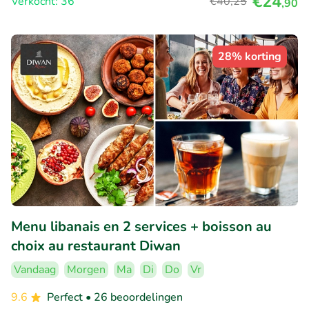
€24
Verkocht: 36
€40
,25
,90
28% korting
Menu libanais en 2 services + boisson au
choix au restaurant Diwan
Vandaag
Morgen
Ma
Di
Do
Vr
9.6
Perfect
• 26 beoordelingen