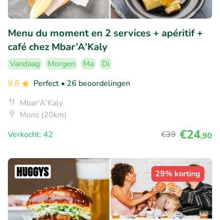
Menu du moment en 2 services + apéritif +
café chez Mbar’A'Kaly
Vandaag
Morgen
Ma
Di
9.8
Perfect
• 26 beoordelingen
Mbar'A'Kaly
Mons (20km)
€24
Verkocht: 42
€39
,90
29% korting