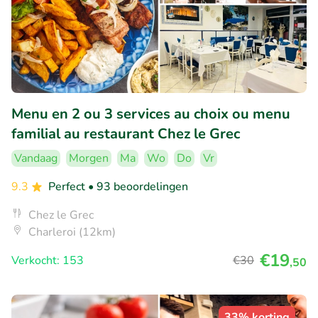
Menu en 2 ou 3 services au choix ou menu
familial au restaurant Chez le Grec
Vandaag
Morgen
Ma
Wo
Do
Vr
9.3
Perfect
• 93 beoordelingen
Chez le Grec
Charleroi (12km)
€19
Verkocht: 153
€30
,50
33% korting