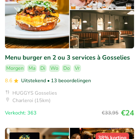
Menu burger en 2 ou 3 services à Gosselies
Morgen
Ma
Di
Wo
Do
Vr
8.6
Uitstekend
• 13 beoordelingen
HUGGYS Gosselies
Charleroi (15km)
€24
Verkocht: 363
€33
,95
38% korting