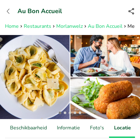
+31882050505
Au Bon Accueil
Bereikbaar tot 23:00 uur
Home
Restaurants
Morlanwelz
Au Bon Accueil
Menu 
Beschikbaarheid
Informatie
Foto's
Locatie