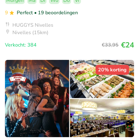
Morgen
Ma
Di
Wo
Do
Vr
9
Perfect
• 19 beoordelingen
HUGGYS Nivelles
Nivelles (15km)
€24
Verkocht: 384
€33
,95
20% korting