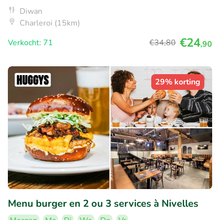
Diwan
Charleroi (15km)
€24
Verkocht: 71
€34
,80
,90
29% korting
Menu burger en 2 ou 3 services à Nivelles