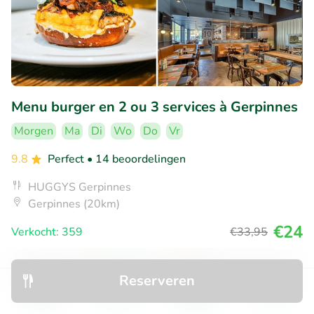
Menu burger en 2 ou 3 services à Gerpinnes
Morgen
Ma
Di
Wo
Do
Vr
9.8
Perfect
• 14 beoordelingen
HUGGYS Gerpinnes
Gerpinnes (20km)
€24
Verkocht: 359
€33
,95
Reserveren
34% korting
Ontdek
Zoeken
Boekingen
Menu