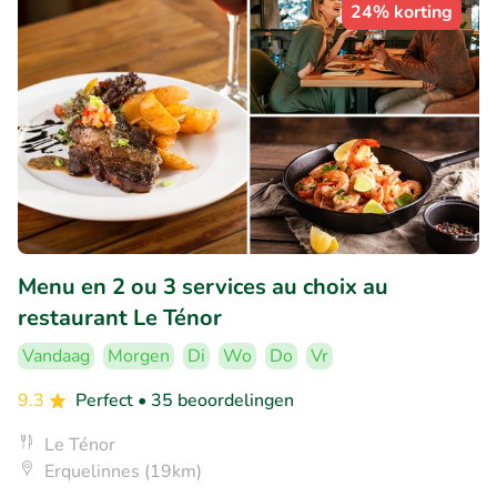
24% korting
Menu en 2 ou 3 services au choix au
restaurant Le Ténor
Vandaag
Morgen
Di
Wo
Do
Vr
9.3
Perfect
• 35 beoordelingen
Le Ténor
Erquelinnes (19km)