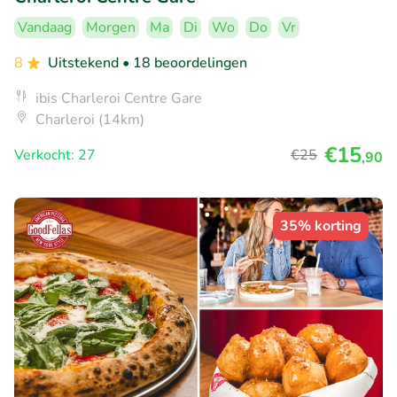
Vandaag
Morgen
Ma
Di
Wo
Do
Vr
8
Uitstekend
• 18 beoordelingen
ibis Charleroi Centre Gare
Charleroi (14km)
€15
Verkocht: 27
€25
,90
35% korting