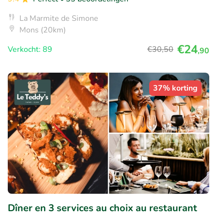
La Marmite de Simone
Mons (20km)
€24
Verkocht: 89
€30
,50
,90
37% korting
Dîner en 3 services au choix au restaurant