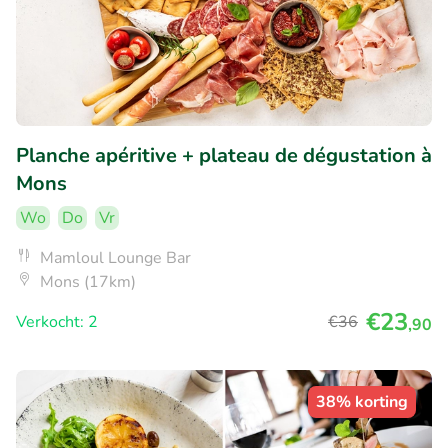
Planche apéritive + plateau de dégustation à
Mons
Wo
Do
Vr
Mamloul Lounge Bar
Mons (17km)
€23
Verkocht: 2
€36
,90
38% korting