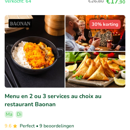
€17
Verkocht: 64
€26
,80
,90
30% korting
Menu en 2 ou 3 services au choix au
restaurant Baonan
Ma
Di
9.6
Perfect
• 9 beoordelingen