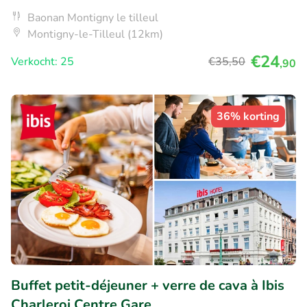
Baonan Montigny le tilleul
Montigny-le-Tilleul (12km)
€24
Verkocht: 25
€35
,50
,90
36% korting
Buffet petit-déjeuner + verre de cava à Ibis
Charleroi Centre Gare