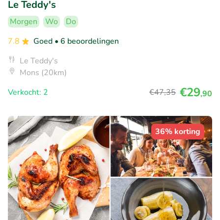
Le Teddy's
Morgen
Wo
Do
7.8
Goed
• 6 beoordelingen
Le Teddy's
Mons (20km)
€29
Verkocht: 2
€47
,35
,90
36% korting