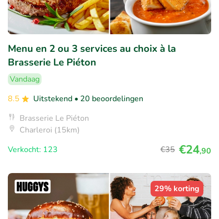
Menu en 2 ou 3 services au choix à la
Brasserie Le Piéton
Vandaag
8.5
Uitstekend
• 20 beoordelingen
Brasserie Le Piéton
Charleroi (15km)
€24
Verkocht: 123
€35
,90
29% korting