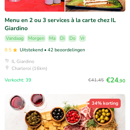
Menu en 2 ou 3 services à la carte chez IL
Giardino
Vandaag
Morgen
Ma
Di
Do
Vr
8.5
Uitstekend
• 42 beoordelingen
IL Giardino
Charleroi (16km)
€24
Verkocht: 39
€41
,45
,90
34% korting