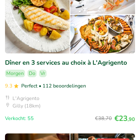
Dîner en 3 services au choix à L'Agrigento
Morgen
Do
Vr
9.3
Perfect
• 112 beoordelingen
L'Agrigento
Gilly (18km)
€23
Verkocht: 55
€38
,70
,90