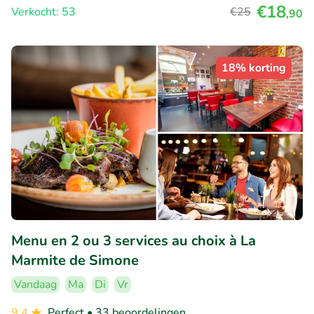
€18
Verkocht: 53
€25
,90
18% korting
Menu en 2 ou 3 services au choix à La
Marmite de Simone
Vandaag
Ma
Di
Vr
9.4
Perfect
• 33 beoordelingen