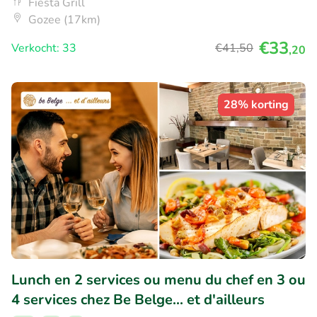
Fiesta Grill
Gozee (17km)
€33
Verkocht: 33
€41
,50
,20
28% korting
Lunch en 2 services ou menu du chef en 3 ou
4 services chez Be Belge... et d'ailleurs