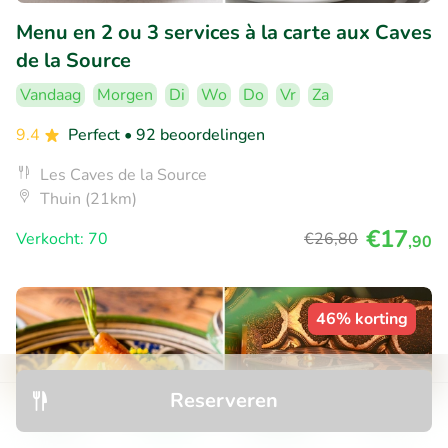
Menu en 2 ou 3 services à la carte aux Caves
de la Source
Vandaag
Morgen
Di
Wo
Do
Vr
Za
9.4
Perfect
• 92 beoordelingen
Les Caves de la Source
Thuin (21km)
€17
Verkocht: 70
€26
,80
,90
46% korting
Reserveren
Ontdek
Zoeken
Boekingen
Menu