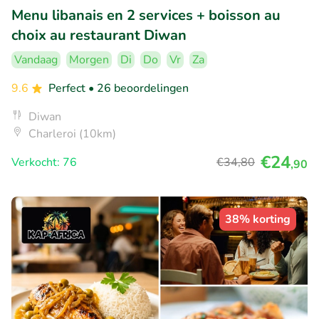
Menu libanais en 2 services + boisson au
choix au restaurant Diwan
Vandaag
Morgen
Di
Do
Vr
Za
9.6
Perfect
• 26 beoordelingen
Diwan
Charleroi (10km)
€24
Verkocht: 76
€34
,80
,90
38% korting