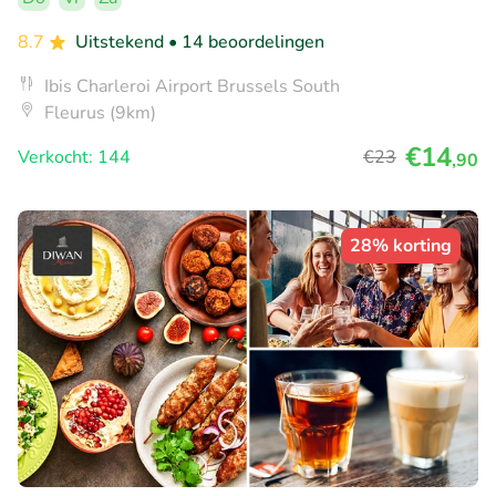
8.7
Uitstekend
• 14 beoordelingen
Ibis Charleroi Airport Brussels South
Fleurus (9km)
€14
Verkocht: 144
€23
,90
28% korting