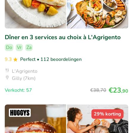
Dîner en 3 services au choix à L'Agrigento
Do
Vr
Za
9.3
Perfect
• 112 beoordelingen
L'Agrigento
Gilly (7km)
€23
Verkocht: 57
€38
,70
,90
29% korting