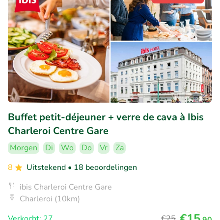
Buffet petit-déjeuner + verre de cava à Ibis
Charleroi Centre Gare
Morgen
Di
Wo
Do
Vr
Za
8
Uitstekend
• 18 beoordelingen
ibis Charleroi Centre Gare
Charleroi (10km)
€15
Verkocht: 27
€25
,90