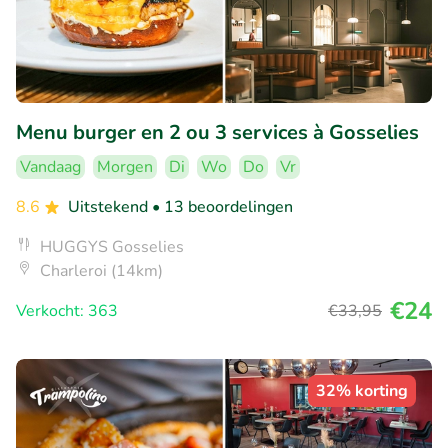
Menu burger en 2 ou 3 services à Gosselies
Vandaag
Morgen
Di
Wo
Do
Vr
8.6
Uitstekend
• 13 beoordelingen
HUGGYS Gosselies
Charleroi (14km)
€24
Verkocht: 363
€33
,95
32% korting