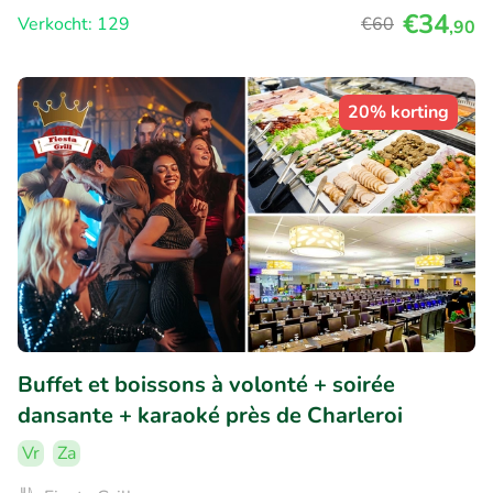
€34
Verkocht: 129
€60
,90
20% korting
Buffet et boissons à volonté + soirée
dansante + karaoké près de Charleroi
Vr
Za