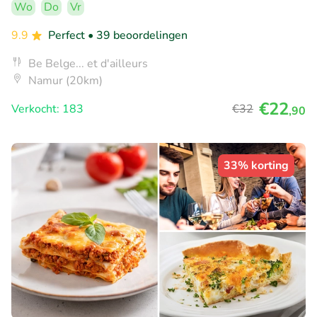
Wo
Do
Vr
9.9
Perfect
• 39 beoordelingen
Be Belge... et d'ailleurs
Namur (20km)
€22
Verkocht: 183
€32
,90
33% korting