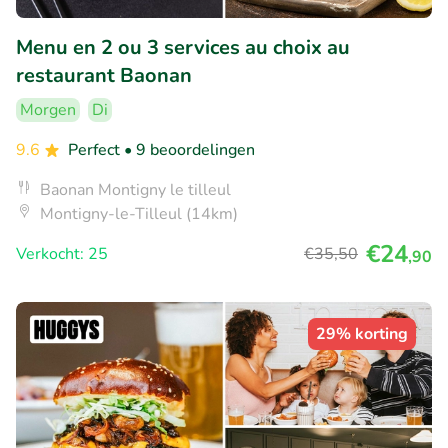
Menu en 2 ou 3 services au choix au
restaurant Baonan
Morgen
Di
9.6
Perfect
• 9 beoordelingen
Baonan Montigny le tilleul
Montigny-le-Tilleul (14km)
€24
Verkocht: 25
€35
,50
,90
29% korting