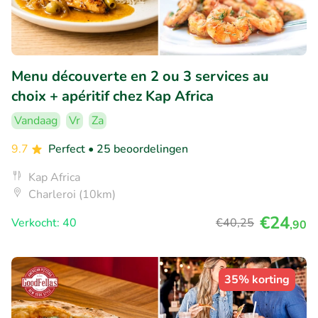
Menu découverte en 2 ou 3 services au
choix + apéritif chez Kap Africa
Vandaag
Vr
Za
9.7
Perfect
• 25 beoordelingen
Kap Africa
Charleroi (10km)
€24
Verkocht: 40
€40
,25
,90
35% korting