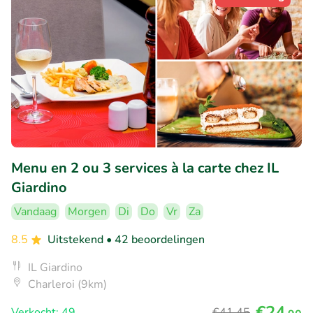
Menu en 2 ou 3 services à la carte chez IL
Giardino
Vandaag
Morgen
Di
Do
Vr
Za
8.5
Uitstekend
• 42 beoordelingen
IL Giardino
Charleroi (9km)
€24
Verkocht: 49
€41
,45