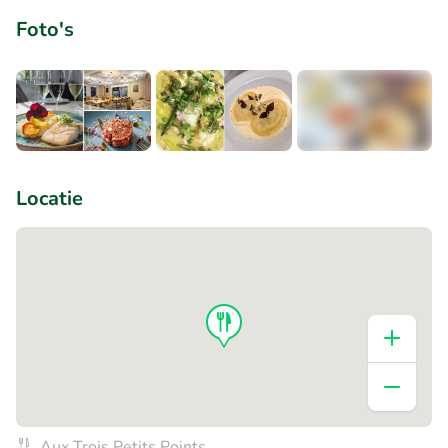
Foto's
+2
Locatie
Aux Trois Petits Points