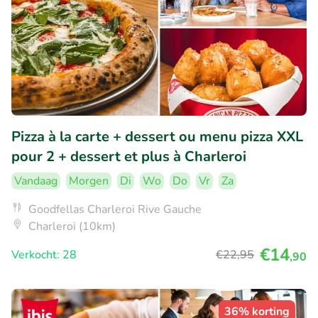
Pizza à la carte + dessert ou menu pizza XXL
pour 2 + dessert et plus à Charleroi
Vandaag
Morgen
Di
Wo
Do
Vr
Za
Goodfellas Charleroi Rive Gauche
Charleroi (10km)
€14
Verkocht: 28
€22
,95
,90
36% korting