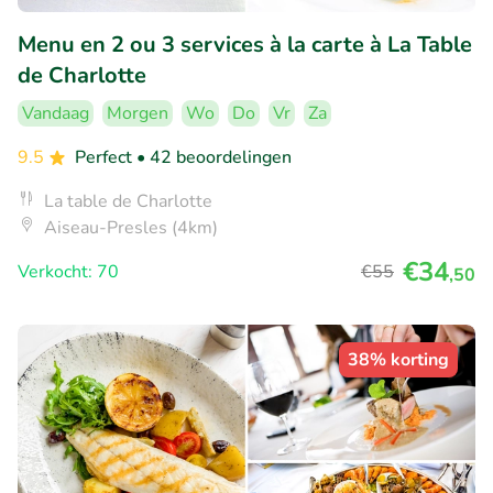
Menu en 2 ou 3 services à la carte à La Table
de Charlotte
Vandaag
Morgen
Wo
Do
Vr
Za
9.5
Perfect
• 42 beoordelingen
La table de Charlotte
Aiseau-Presles (4km)
€34
Verkocht: 70
€55
,50
38% korting