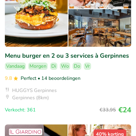
Menu burger en 2 ou 3 services à Gerpinnes
Vandaag
Morgen
Di
Wo
Do
Vr
9.8
Perfect
• 14 beoordelingen
HUGGYS Gerpinnes
Gerpinnes (8km)
€24
Verkocht: 361
€33
,95
40% korting