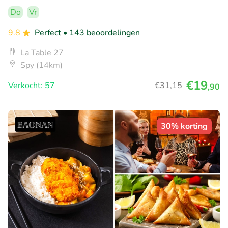
Do
Vr
9.8
Perfect
• 143 beoordelingen
La Table 27
Spy (14km)
€19
Verkocht: 57
€31
,15
,90
30% korting