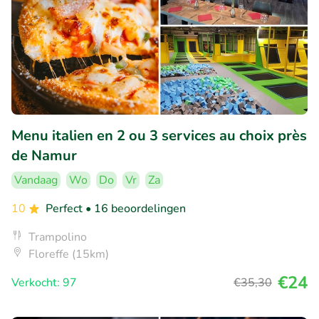
Menu italien en 2 ou 3 services au choix près
de Namur
Vandaag
Wo
Do
Vr
Za
10
Perfect
• 16 beoordelingen
Trampolino
Floreffe (15km)
€24
Verkocht: 97
€35
,30