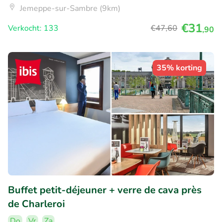
Jemeppe-sur-Sambre (9km)
€31
Verkocht: 133
€47
,60
,90
35% korting
Buffet petit-déjeuner + verre de cava près
de Charleroi
Do
Vr
Za