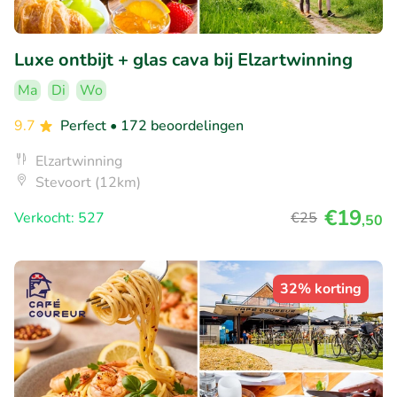
Luxe ontbijt + glas cava bij Elzartwinning
Ma
Di
Wo
9.7
Perfect
• 172 beoordelingen
Elzartwinning
Stevoort (12km)
€19
Verkocht: 527
€25
,50
32% korting