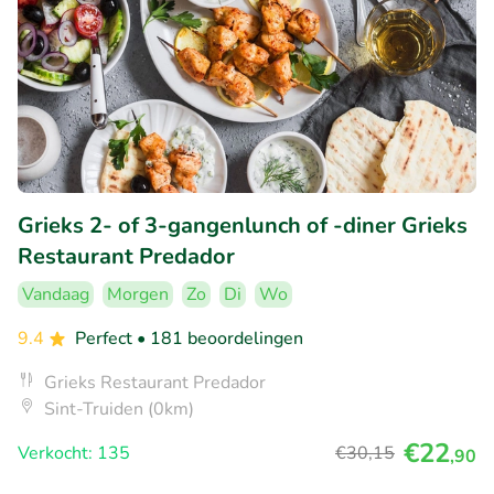
Grieks 2- of 3-gangenlunch of -diner Grieks
Restaurant Predador
Vandaag
Morgen
Zo
Di
Wo
9.4
Perfect
• 181 beoordelingen
Grieks Restaurant Predador
Sint-Truiden (0km)
€22
Verkocht: 135
€30
,15
,90