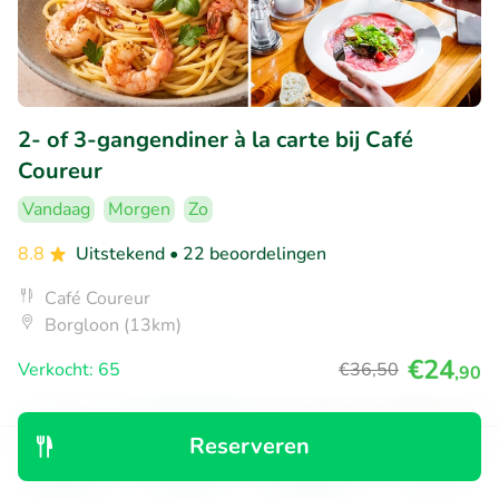
2- of 3-gangendiner à la carte bij Café
Coureur
Vandaag
Morgen
Zo
8.8
Uitstekend
• 22 beoordelingen
Café Coureur
Borgloon (13km)
€24
Verkocht: 65
€36
,50
,90
Reserveren
25% korting
Ontdek
Zoeken
Boekingen
Menu