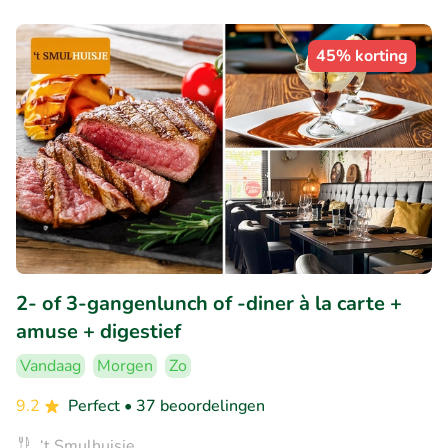
45% korting
2- of 3-gangenlunch of -diner à la carte +
amuse + digestief
Vandaag
Morgen
Zo
9.2
Perfect
• 37 beoordelingen
‘t Smulhuisje