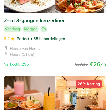
2- of 3-gangen keuzediner
Vandaag
Morgen
Zo
9.7
Perfect
• 55 beoordelingen
Heere van Heers
Heers (11km)
€26
Verkocht: 296
€39
,15
,90
26% korting