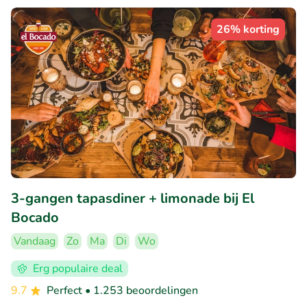
26% korting
3-gangen tapasdiner + limonade bij El
Bocado
Vandaag
Zo
Ma
Di
Wo
Erg populaire deal
9.7
Perfect
• 1.253 beoordelingen