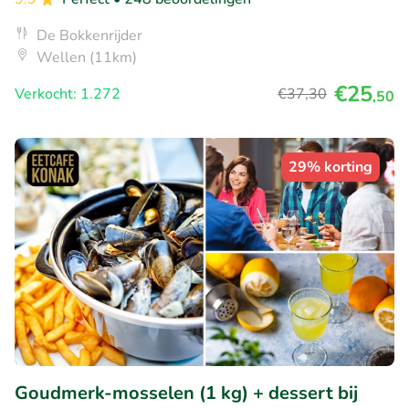
De Bokkenrijder
Wellen (11km)
€25
Verkocht: 1.272
€37
,30
,50
29% korting
Goudmerk-mosselen (1 kg) + dessert bij