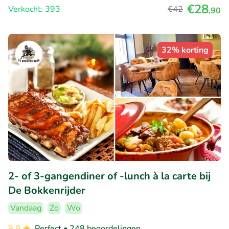
€28
Verkocht: 393
€42
,90
32% korting
2- of 3-gangendiner of -lunch à la carte bij
De Bokkenrijder
Vandaag
Zo
Wo
9.9
Perfect
• 248 beoordelingen