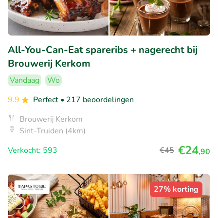
All-You-Can-Eat spareribs + nagerecht bij
Brouwerij Kerkom
Vandaag
Wo
9.9
Perfect
• 217 beoordelingen
Brouwerij Kerkom
Sint-Truiden (4km)
€24
Verkocht: 593
€45
,90
27% korting