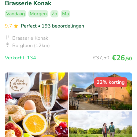
Brasserie Konak
Vandaag
Morgen
Zo
Ma
9.7
Perfect
• 193 beoordelingen
Brasserie Konak
Borgloon (12km)
€26
Verkocht: 134
€37
,50
,50
22% korting