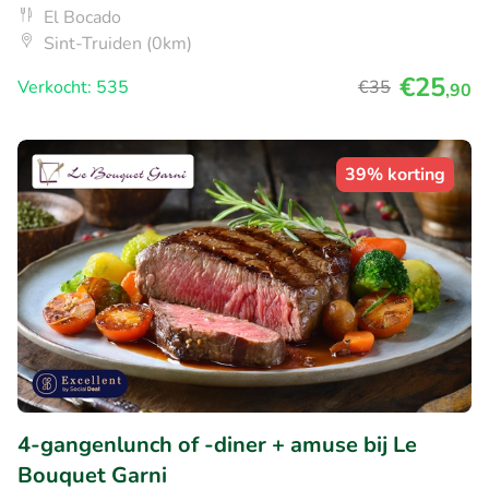
El Bocado
Sint-Truiden (0km)
€25
Verkocht: 535
€35
,90
39% korting
4-gangenlunch of -diner + amuse bij Le
Bouquet Garni