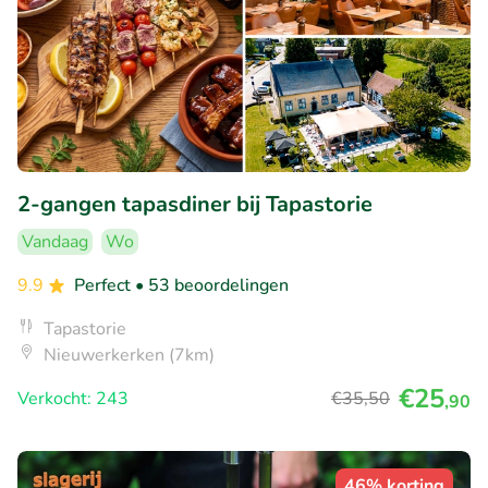
2-gangen tapasdiner bij Tapastorie
Vandaag
Wo
9.9
Perfect
• 53 beoordelingen
Tapastorie
Nieuwerkerken (7km)
€25
Verkocht: 243
€35
,50
,90
46% korting