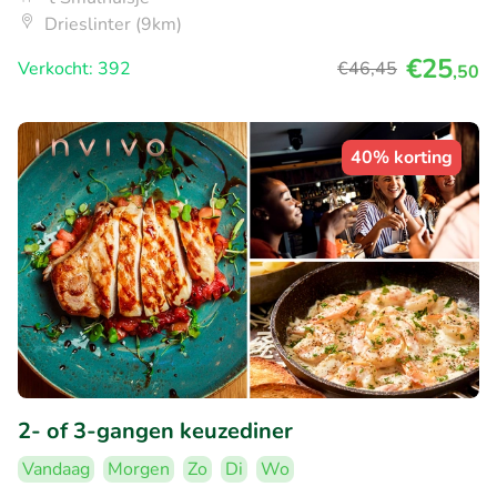
Drieslinter (9km)
€25
Verkocht: 392
€46
,45
,50
40% korting
2- of 3-gangen keuzediner
Vandaag
Morgen
Zo
Di
Wo