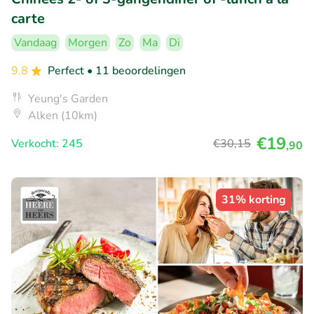
carte
Vandaag
Morgen
Zo
Ma
Di
9.8
Perfect
• 11 beoordelingen
Yeung's Garden
Alken (10km)
€19
Verkocht: 245
€30
,15
,90
31% korting