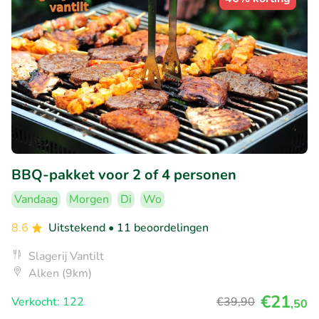
BBQ-pakket voor 2 of 4 personen
Vandaag
Morgen
Di
Wo
8.6
Uitstekend
• 11 beoordelingen
Slagerij Vantilt
Alken (9km)
€21
Verkocht: 122
€39
,90
,50