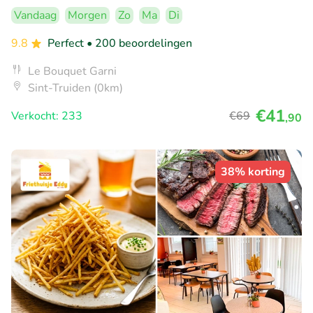
Vandaag
Morgen
Zo
Ma
Di
9.8
Perfect
• 200 beoordelingen
Le Bouquet Garni
Sint-Truiden (0km)
€41
Verkocht: 233
€69
,90
38% korting