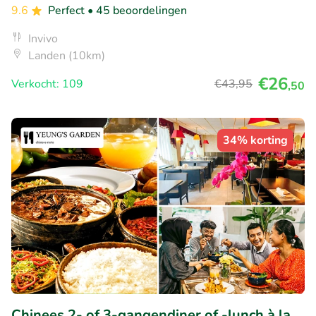
9.6
Perfect
• 45 beoordelingen
Invivo
Landen (10km)
€26
Verkocht: 109
€43
,95
,50
34% korting
Chinees 2- of 3-gangendiner of -lunch à la