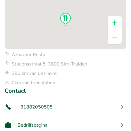
Aznavour Resto
Stationsstraat 5, 3800 Sint-Truiden
390 km van Le Havre
0km van treinstation
Contact
+31882050505
Bedrijfspagina