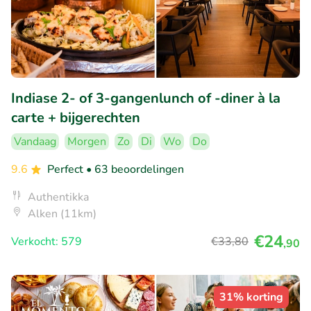
Indiase 2- of 3-gangenlunch of -diner à la
carte + bijgerechten
Vandaag
Morgen
Zo
Di
Wo
Do
9.6
Perfect
• 63 beoordelingen
Authentikka
Alken (11km)
€24
Verkocht: 579
€33
,80
,90
31% korting