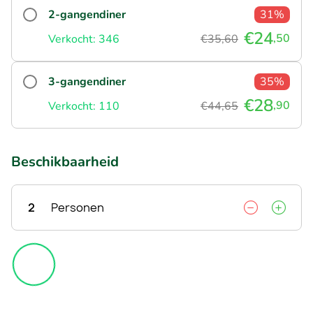
2-gangendiner
31%
€24
,50
Verkocht: 346
€35,60
3-gangendiner
35%
€28
,90
Verkocht: 110
€44,65
Beschikbaarheid
2
Personen