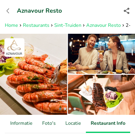
+31882050505
Aznavour Resto
Bereikbaar tot 23:00 uur
Home
Restaurants
Sint-Truiden
Aznavour Resto
2- o
d
Informatie
Foto's
Locatie
Restaurant Info