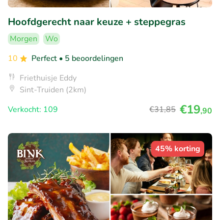
Hoofdgerecht naar keuze + steppegras
Morgen
Wo
10
Perfect
• 5 beoordelingen
Friethuisje Eddy
Sint-Truiden (2km)
€19
Verkocht: 109
€31
,85
,90
45% korting