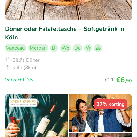
Döner oder Falafeltasche + Softgetränk in
Köln
Vandaag
Morgen
Di
Wo
Do
Vr
Za
Billi's Döner
Köln (3km)
€6
Verkocht: 35
€11
,90
37% korting