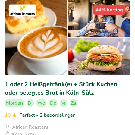
44% korting
1 oder 2 Heißgetränk(e) + Stück Kuchen
oder belegtes Brot in Köln-Sülz
Morgen
Di
Wo
Do
Vr
Za
10
Perfect
• 2 beoordelingen
African Roasters
Köln (2km)