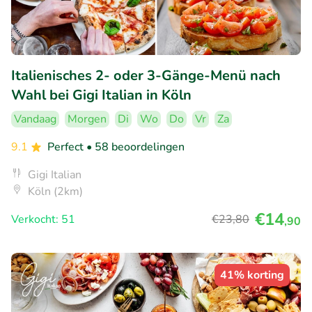
Italienisches 2- oder 3-Gänge-Menü nach
Wahl bei Gigi Italian in Köln
Vandaag
Morgen
Di
Wo
Do
Vr
Za
9.1
Perfect
• 58 beoordelingen
Gigi Italian
Köln (2km)
€14
Verkocht: 51
€23
,80
,90
41% korting