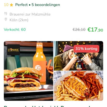
10
Perfect
• 5 beoordelingen
Brauerei zur Malzmühle
Köln (2km)
€17
Verkocht: 60
€26
,10
,90
31% korting