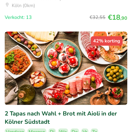
Köln (0km)
€18
Verkocht: 13
€32
,55
,90
42% korting
2 Tapas nach Wahl + Brot mit Aioli in der
Kölner Südstadt