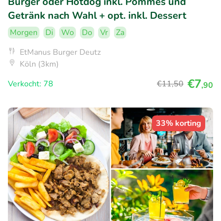
Burger oder Hotdog inkl. Pommes und
Getränk nach Wahl + opt. inkl. Dessert
Morgen
Di
Wo
Do
Vr
Za
EtManus Burger Deutz
Köln (3km)
€7
Verkocht: 78
€11
,50
,90
33% korting