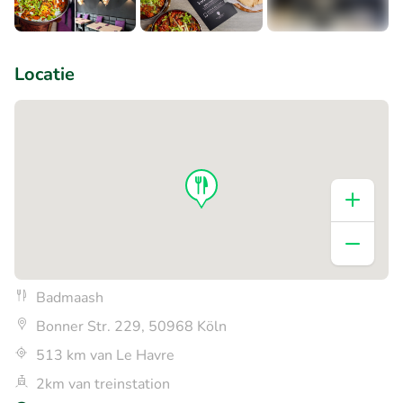
+4
Locatie
Badmaash
Bonner Str. 229, 50968 Köln
513 km van Le Havre
2km van treinstation