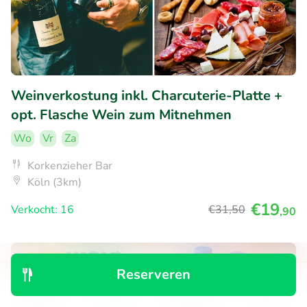
Weinverkostung inkl. Charcuterie-Platte +
opt. Flasche Wein zum Mitnehmen
Wo
Vr
Za
Korkenzieher Bar
Köln (3km)
€19
Verkocht: 16
€31
,50
,90
33% korting
Reserveren
Ontdek
Zoeken
Boekingen
Menu