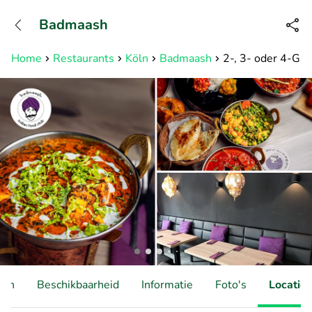
+31882050505
Badmaash
Bereikbaar tot 23:00 uur
Home
Restaurants
Köln
Badmaash
2-, 3- oder 4-G
ten
Beschikbaarheid
Informatie
Foto's
Locatie