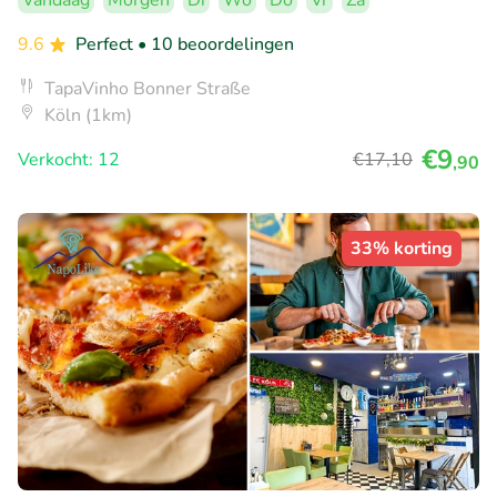
Vandaag
Morgen
Di
Wo
Do
Vr
Za
9.6
Perfect
• 10 beoordelingen
TapaVinho Bonner Straße
Köln (1km)
€9
Verkocht: 12
€17
,10
,90
33% korting