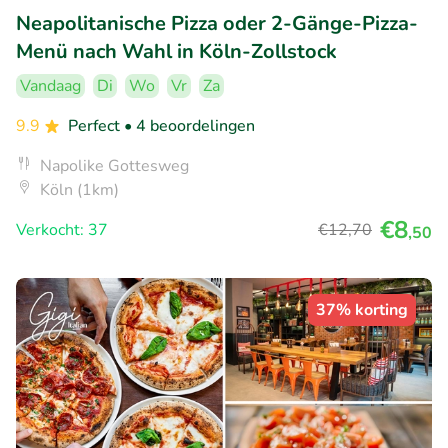
Neapolitanische Pizza oder 2-Gänge-Pizza-
Menü nach Wahl in Köln-Zollstock
Vandaag
Di
Wo
Vr
Za
9.9
Perfect
• 4 beoordelingen
Napolike Gottesweg
Köln (1km)
€8
Verkocht: 37
€12
,70
,50
37% korting