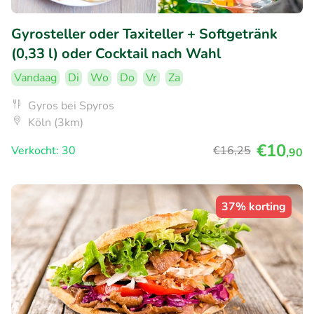
Gyrosteller oder Taxiteller + Softgetränk
(0,33 l) oder Cocktail nach Wahl
Vandaag
Di
Wo
Do
Vr
Za
Gyros bei Spyros
Köln (3km)
€10
Verkocht: 30
€16
,25
,90
37% korting