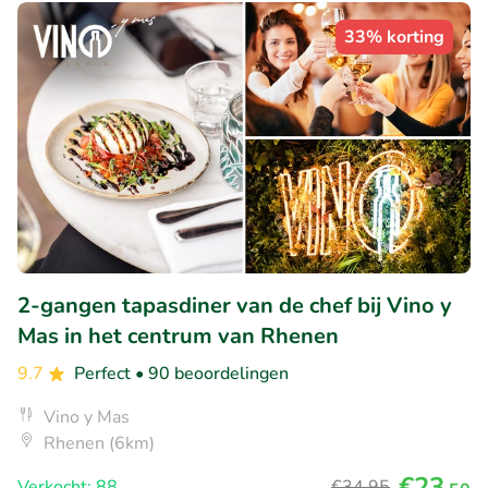
33% korting
2-gangen tapasdiner van de chef bij Vino y
Mas in het centrum van Rhenen
9.7
Perfect
• 90 beoordelingen
Vino y Mas
Rhenen (6km)
€23
Verkocht: 88
€34
,95