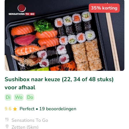
35% korting
Sushibox naar keuze (22, 34 of 48 stuks)
voor afhaal
Di
Wo
Do
9.6
Perfect
• 19 beoordelingen
Sensations To Go
Zetten (5km)