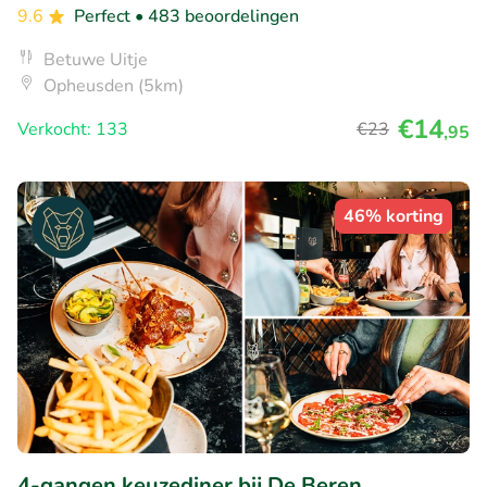
9.6
Perfect
• 483 beoordelingen
Betuwe Uitje
Opheusden (5km)
€14
Verkocht: 133
€23
,95
46% korting
4-gangen keuzediner bij De Beren