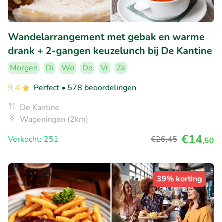
Wandelarrangement met gebak en warme
drank + 2-gangen keuzelunch bij De Kantine
Morgen
Di
Wo
Do
Vr
Za
9.4
Perfect
• 578 beoordelingen
De Kantine
Wageningen (2km)
€14
Verkocht: 251
€26
,45
,50
39% korting