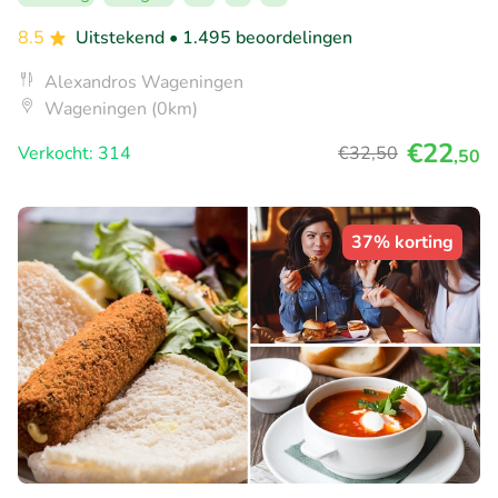
8.5
Uitstekend
• 1.495 beoordelingen
Alexandros Wageningen
Wageningen (0km)
€22
Verkocht: 314
€32
,50
,50
37% korting