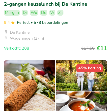
2-gangen keuzelunch bij De Kantine
Morgen
Di
Wo
Do
Vr
Za
9.4
Perfect
• 578 beoordelingen
De Kantine
Wageningen (2km)
€11
Verkocht: 208
€17
,50
45% korting