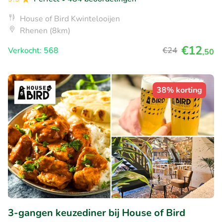
House of Bird Kwintelooijen
Rhenen (8km)
€12
Verkocht: 568
€24
,50
38% korting
3-gangen keuzediner bij House of Bird