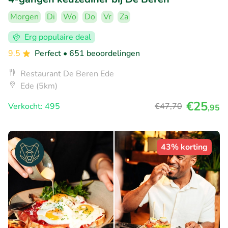
Morgen
Di
Wo
Do
Vr
Za
Erg populaire deal
9.5
Perfect
• 651 beoordelingen
Restaurant De Beren Ede
Ede (5km)
€25
Verkocht: 495
€47
,70
,95
43% korting