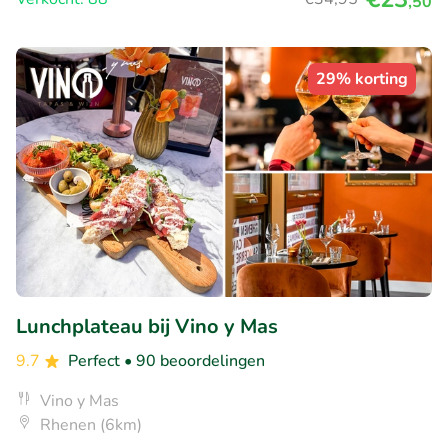
,50
29% korting
Lunchplateau bij Vino y Mas
9.7
Perfect
• 90 beoordelingen
Vino y Mas
Rhenen (6km)