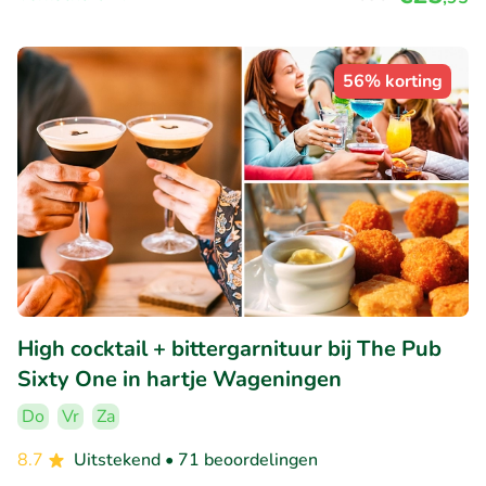
56% korting
High cocktail + bittergarnituur bij The Pub
Sixty One in hartje Wageningen
Do
Vr
Za
8.7
Uitstekend
• 71 beoordelingen