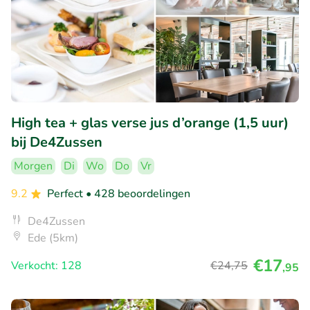
High tea + glas verse jus d’orange (1,5 uur)
bij De4Zussen
Morgen
Di
Wo
Do
Vr
9.2
Perfect
• 428 beoordelingen
De4Zussen
Ede (5km)
€17
Verkocht: 128
€24
,75
,95