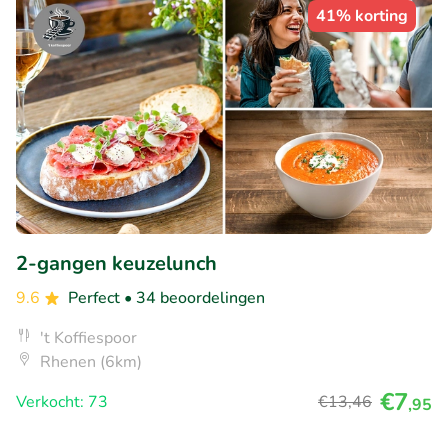
41% korting
2-gangen keuzelunch
9.6
Perfect
• 34 beoordelingen
't Koffiespoor
Rhenen (6km)
€7
Verkocht: 73
€13
,46
,95