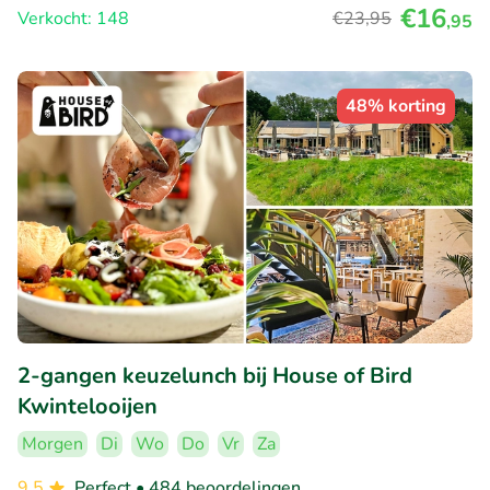
€16
Verkocht: 148
€23
,95
,95
48% korting
2-gangen keuzelunch bij House of Bird
Kwintelooijen
Morgen
Di
Wo
Do
Vr
Za
9.5
Perfect
• 484 beoordelingen