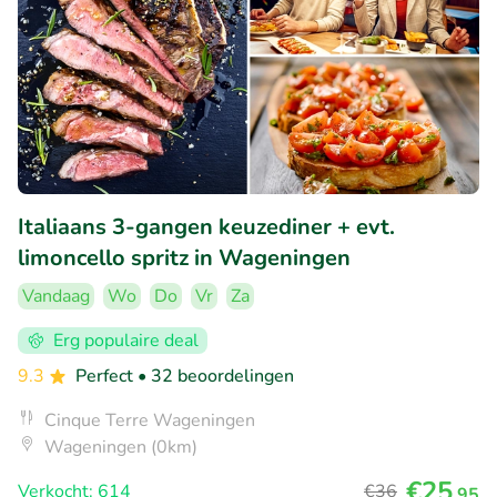
Italiaans 3-gangen keuzediner + evt.
limoncello spritz in Wageningen
Vandaag
Wo
Do
Vr
Za
Erg populaire deal
9.3
Perfect
• 32 beoordelingen
Cinque Terre Wageningen
Wageningen (0km)
€25
Verkocht: 614
€36
,95