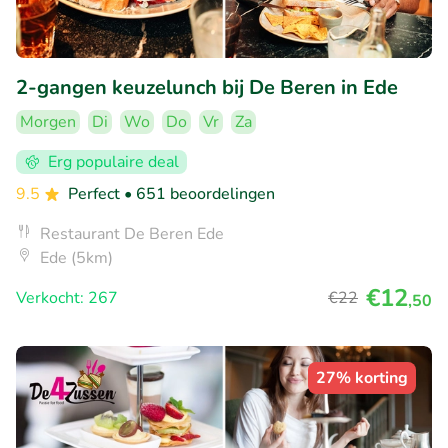
2-gangen keuzelunch bij De Beren in Ede
Morgen
Di
Wo
Do
Vr
Za
Erg populaire deal
9.5
Perfect
• 651 beoordelingen
Restaurant De Beren Ede
Ede (5km)
€12
Verkocht: 267
€22
,50
27% korting