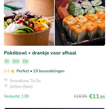
Pokébowl + drankje voor afhaal
Di
Wo
Do
9.6
Perfect
• 19 beoordelingen
Sensations To Go
Zetten (5km)
€11
Verkocht: 139
€18
,95
,95