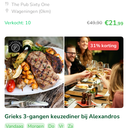
The Pub Sixty One
Wageningen (0km)
€21
Verkocht: 10
€49
,90
,99
31% korting
Grieks 3-gangen keuzediner bij Alexandros
Vandaag
Morgen
Do
Vr
Za