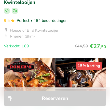
Kwintelooijen
Vr
Za
9.5
Perfect
• 484 beoordelingen
House of Bird Kwintelooijen
Rhenen (8km)
€27
Verkocht: 169
€44
,50
,50
15% korting
Reserveren
Ontdek
Zoeken
Boekingen
Menu