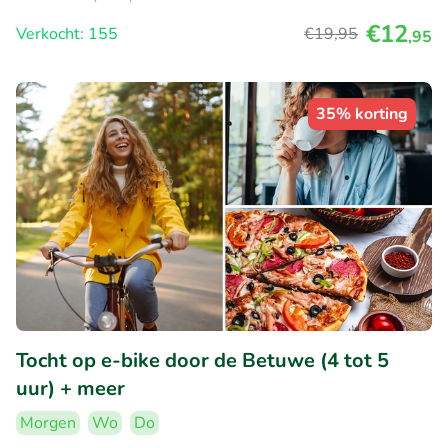
€12
Verkocht: 155
€19
,95
,95
35% korting
Tocht op e-bike door de Betuwe (4 tot 5
uur) + meer
Morgen
Wo
Do