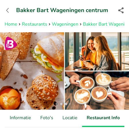
+31882050505
Bakker Bart Wageningen centrum
Bereikbaar tot 23:00 uur
Home
Restaurants
Wageningen
Bakker Bart Wagenin
d
Informatie
Foto's
Locatie
Restaurant Info