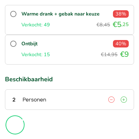
Warme drank + gebak naar keuze
38%
€5
,25
Verkocht: 49
€8,45
Ontbijt
40%
€9
Verkocht: 15
€14,95
Beschikbaarheid
2
Personen