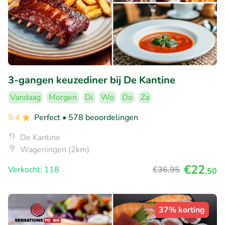
3-gangen keuzediner bij De Kantine
Vandaag
Morgen
Di
Wo
Do
Za
9.4
Perfect
• 578 beoordelingen
De Kantine
Wageningen (2km)
€22
Verkocht: 118
€36
,95
,50
37% korting