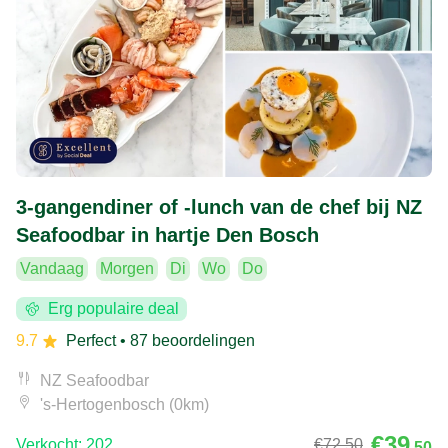
3-gangendiner of -lunch van de chef bij NZ
Seafoodbar in hartje Den Bosch
Vandaag
Morgen
Di
Wo
Do
Erg populaire deal
9.7
Perfect
• 87 beoordelingen
NZ Seafoodbar
's-Hertogenbosch (0km)
€39
Verkocht: 202
€72
,50
,50