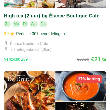
High tea (2 uur) bij Élance Boutique Café
Zo
Ma
Di
Wo
Do
9.7
Perfect
• 307 beoordelingen
Élance Boutique Café
's-Hertogenbosch (0km)
€21
Verkocht: 289
€38
,50
,50
37% korting