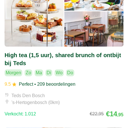
High tea (1,5 uur), shared brunch of ontbijt
bij Teds
Morgen
Zo
Ma
Di
Wo
Do
9.5
Perfect
• 209 beoordelingen
Teds Den Bosch
's-Hertogenbosch (0km)
€14
Verkocht: 1.012
€22
,95
,95