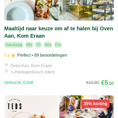
Maaltijd naar keuze om af te halen bij Oven
Aan, Kom Eraan
Vandaag
Ma
Di
Wo
Do
9.6
Perfect
• 89 beoordelingen
Oven Aan, Kom Eraan
's-Hertogenbosch (0km)
€5
Verkocht: 4.048
€10
,60
,50
35% korting