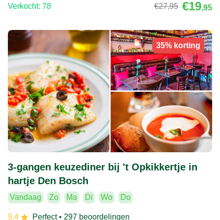
€19
Verkocht: 78
€27
,95
,95
35% korting
3-gangen keuzediner bij 't Opkikkertje in
hartje Den Bosch
Vandaag
Zo
Ma
Di
Wo
Do
9.4
Perfect
• 297 beoordelingen