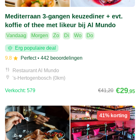
Mediterraan 3-gangen keuzediner + evt.
koffie of thee met likeur bij Al Mundo
Vandaag
Morgen
Zo
Di
Wo
Do
Erg populaire deal
9.8
Perfect
• 442 beoordelingen
Restaurant Al Mundo
's-Hertogenbosch (0km)
€29
Verkocht: 579
€41
,20
,95
41% korting