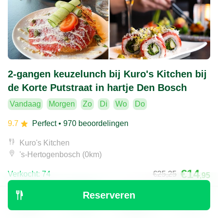
2-gangen keuzelunch bij Kuro's Kitchen bij
de Korte Putstraat in hartje Den Bosch
Vandaag
Morgen
Zo
Di
Wo
Do
9.7
Perfect
• 970 beoordelingen
Kuro's Kitchen
's-Hertogenbosch (0km)
€14
Verkocht: 74
€25
,25
,95
Reserveren
Ontdek
Zoeken
Boekingen
Menu
45% korting