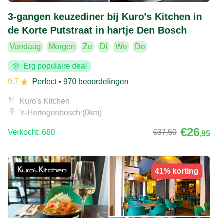
3-gangen keuzediner bij Kuro's Kitchen in
de Korte Putstraat in hartje Den Bosch
Vandaag
Morgen
Zo
Di
Wo
Do
Erg populaire deal
9.7
Perfect
• 970 beoordelingen
Kuro's Kitchen
's-Hertogenbosch (0km)
€26
Verkocht: 660
€37
,50
,95
41% korting