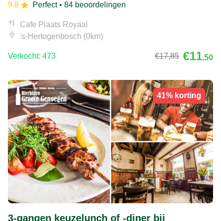
9.8
Perfect
• 84 beoordelingen
Cafe Plaats Royaal
's-Hertogenbosch (0km)
€11
Verkocht: 473
€17
,85
,50
41% korting
3-gangen keuzelunch of -diner bij