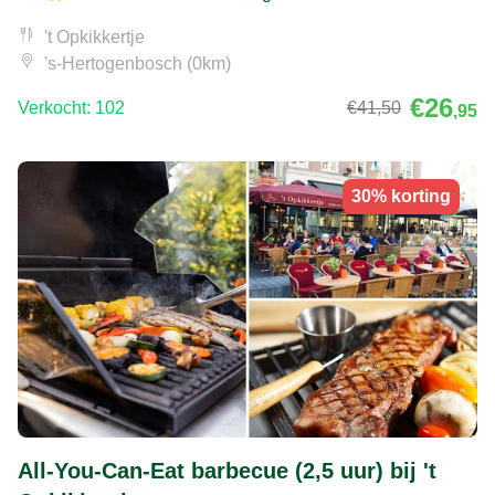
't Opkikkertje
's-Hertogenbosch (0km)
€26
Verkocht: 102
€41
,50
,95
30% korting
All-You-Can-Eat barbecue (2,5 uur) bij 't