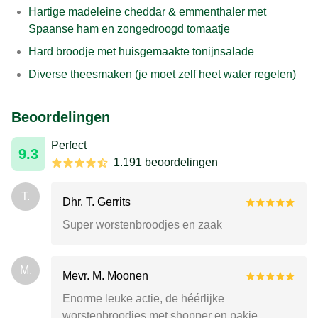
Hartige madeleine cheddar & emmenthaler met
Spaanse ham en zongedroogd tomaatje
Hard broodje met huisgemaakte tonijnsalade
Diverse theesmaken (je moet zelf heet water regelen)
Beoordelingen
Perfect
9.3
1.191 beoordelingen
T.
Dhr. T. Gerrits
Super worstenbroodjes en zaak
M.
Mevr. M. Moonen
Enorme leuke actie, de héérlijke
worstenbroodjes met shopper en pakje