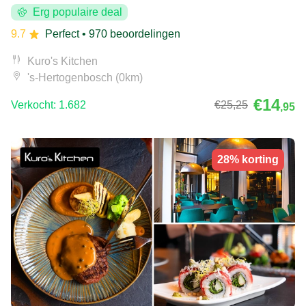
Erg populaire deal
9.7
Perfect
• 970 beoordelingen
Kuro's Kitchen
's-Hertogenbosch (0km)
€14
Verkocht: 1.682
€25
,25
,95
28% korting