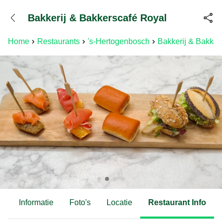
+31882050505
Bakkerij & Bakkerscafé Royal
Bereikbaar tot 23:00 uur
Home
Restaurants
's-Hertogenbosch
Bakkerij & Bakker
d
Informatie
Foto's
Locatie
Restaurant Info