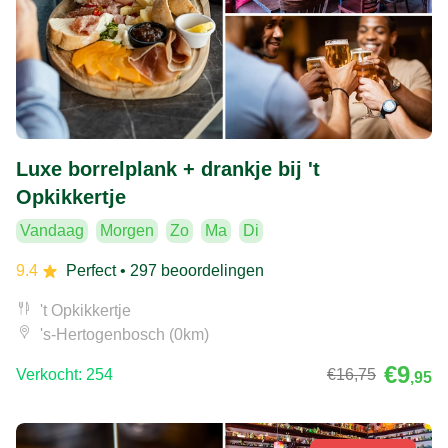
Luxe borrelplank + drankje bij 't
Opkikkertje
Vandaag
Morgen
Zo
Ma
Di
9.4
Perfect
• 297 beoordelingen
't Opkikkertje
's-Hertogenbosch (0km)
€9
Verkocht: 254
€16
,75
,95