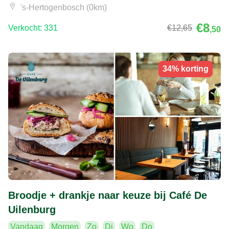
's-Hertogenbosch (0km)
€8
Verkocht: 331
€12
,65
,50
34% korting
Broodje + drankje naar keuze bij Café De
Uilenburg
Vandaag
Morgen
Zo
Di
Wo
Do