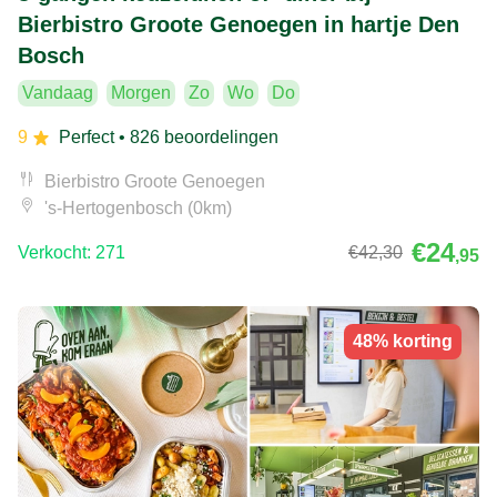
Bierbistro Groote Genoegen in hartje Den
Bosch
Vandaag
Morgen
Zo
Wo
Do
9
Perfect
• 826 beoordelingen
Bierbistro Groote Genoegen
's-Hertogenbosch (0km)
€24
Verkocht: 271
€42
,30
,95
48% korting