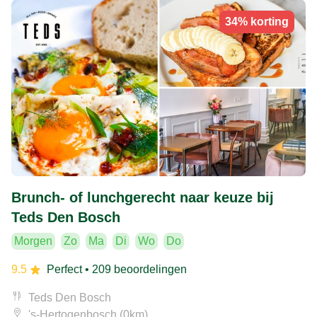
34% korting
Brunch- of lunchgerecht naar keuze bij
Teds Den Bosch
Morgen
Zo
Ma
Di
Wo
Do
9.5
Perfect
• 209 beoordelingen
Teds Den Bosch
's-Hertogenbosch (0km)