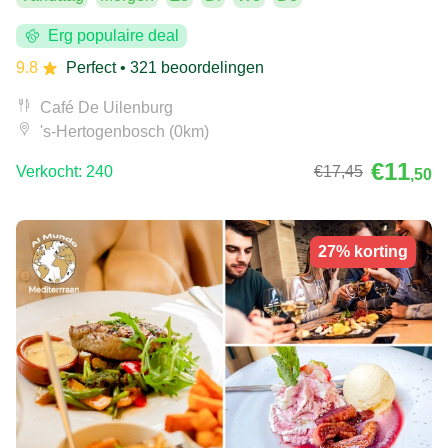
Erg populaire deal
9.8
Perfect
• 321 beoordelingen
Café De Uilenburg
's-Hertogenbosch (0km)
€11
Verkocht: 240
€17
,45
,50
27% korting