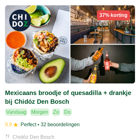
37% korting
Mexicaans broodje of quesadilla + drankje
bij Chidóz Den Bosch
Vandaag
Morgen
Zo
Do
9.9
Perfect
• 32 beoordelingen
Chidóz Den Bosch