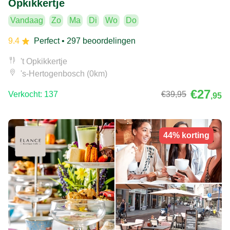
Opkikkertje
Vandaag
Zo
Ma
Di
Wo
Do
9.4
Perfect
• 297 beoordelingen
't Opkikkertje
's-Hertogenbosch (0km)
€27
Verkocht: 137
€39
,95
,95
44% korting