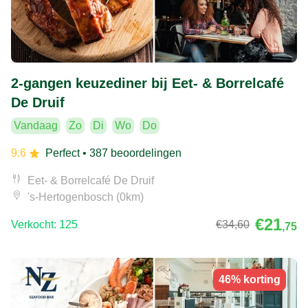
2-gangen keuzediner bij Eet- & Borrelcafé
De Druif
Vandaag
Zo
Di
Wo
Do
9.6
Perfect
• 387 beoordelingen
Eet- & Borrelcafé De Druif
's-Hertogenbosch (0km)
€21
Verkocht: 125
€34
,60
,75
46% korting