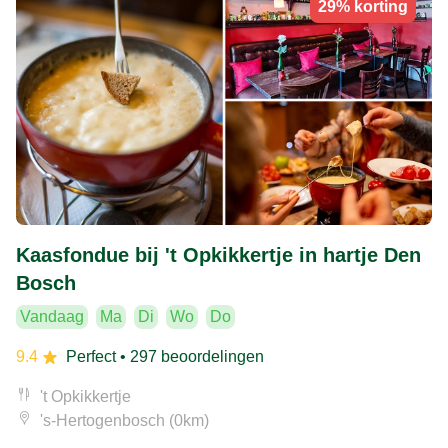
29% korting
Kaasfondue bij 't Opkikkertje in hartje Den
Bosch
Vandaag
Ma
Di
Wo
Do
9.4
Perfect
• 297 beoordelingen
't Opkikkertje
's-Hertogenbosch (0km)