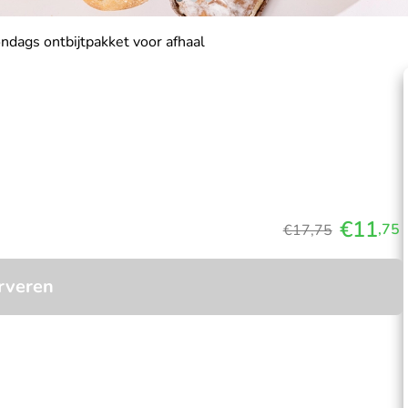
ndags ontbijtpakket voor afhaal
€11
,75
€17,75
rveren