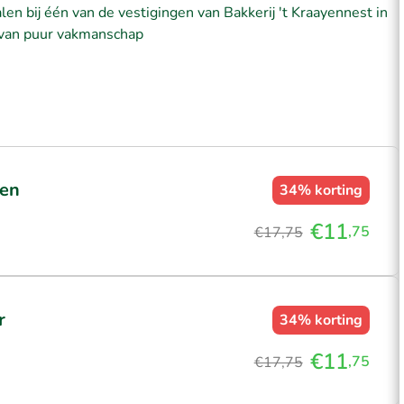
len bij één van de vestigingen van Bakkerij 't Kraayennest in
 van puur vakmanschap
gen
34%
korting
€11
,75
€17,75
r
34%
korting
€11
,75
€17,75