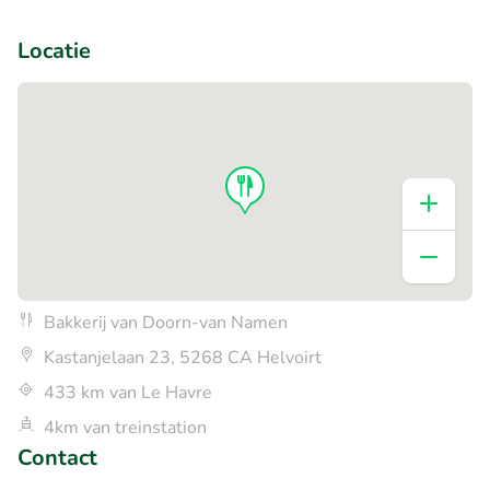
+1
Locatie
Bakkerij van Doorn-van Namen
Kastanjelaan 23, 5268 CA Helvoirt
433 km van Le Havre
4km van treinstation
Contact