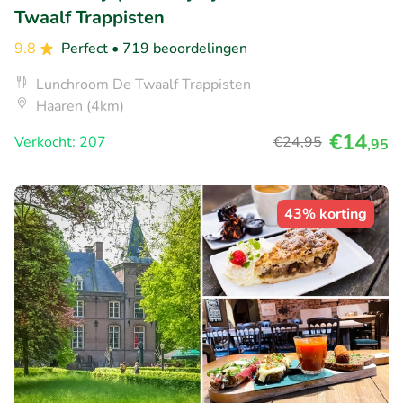
Twaalf Trappisten
9.8
Perfect
• 719 beoordelingen
Lunchroom De Twaalf Trappisten
Haaren (4km)
€14
Verkocht: 207
€24
,95
,95
43% korting