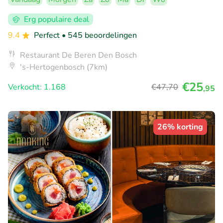
Erg populaire deal
9.4
Perfect
• 545 beoordelingen
Restaurant De Beren Den Bosch
's-Hertogenbosch (7km)
€25
Verkocht: 1.168
€47
,70
,95
26% korting