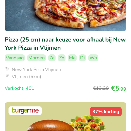
Pizza (25 cm) naar keuze voor afhaal bij New
York Pizza in Vlijmen
Vandaag
Morgen
Za
Zo
Ma
Di
Wo
New York Pizza Vlijmen
Vlijmen (6km)
€5
Verkocht: 401
€13
,20
,99
37% korting