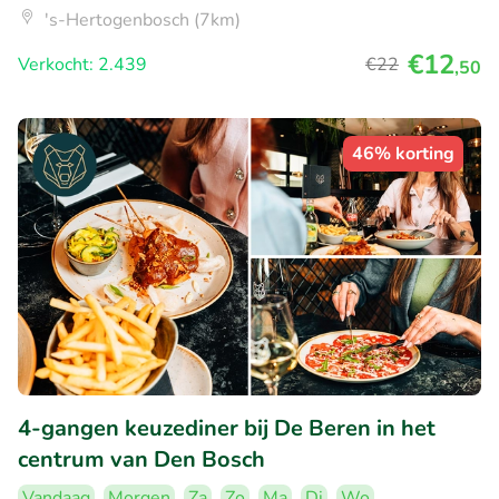
's-Hertogenbosch (7km)
€12
Verkocht: 2.439
€22
,50
46% korting
4-gangen keuzediner bij De Beren in het
centrum van Den Bosch
Vandaag
Morgen
Za
Zo
Ma
Di
Wo