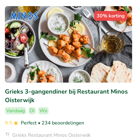
30% korting
Grieks 3-gangendiner bij Restaurant Minos
Oisterwijk
Vandaag
Di
Wo
9.5
Perfect
• 234 beoordelingen
Grieks Restaurant Minos Oisterwijk