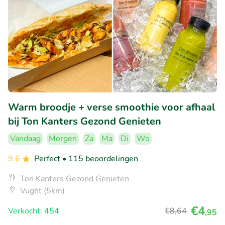
Warm broodje + verse smoothie voor afhaal
bij Ton Kanters Gezond Genieten
Vandaag
Morgen
Za
Ma
Di
Wo
9.6
Perfect
• 115 beoordelingen
Ton Kanters Gezond Genieten
Vught (5km)
€4
Verkocht: 454
€8
,64
,95