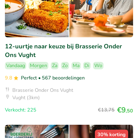
12-uurtje naar keuze bij Brasserie Onder
Ons Vught
Vandaag
Morgen
Za
Zo
Ma
Di
Wo
9.8
Perfect
• 567 beoordelingen
Brasserie Onder Ons Vught
Vught (3km)
€9
Verkocht: 225
€13
,75
,50
30% korting