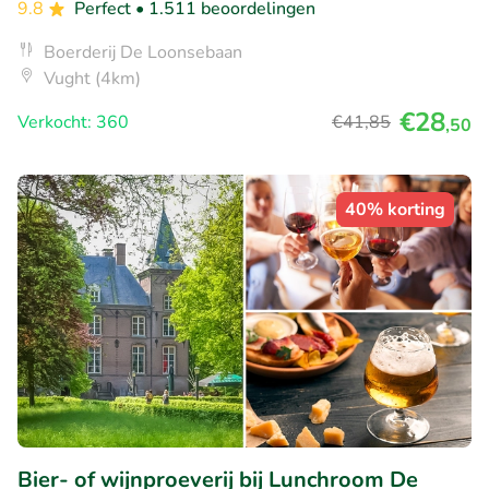
9.8
Perfect
• 1.511 beoordelingen
Boerderij De Loonsebaan
Vught (4km)
€28
Verkocht: 360
€41
,85
,50
40% korting
Bier- of wijnproeverij bij Lunchroom De