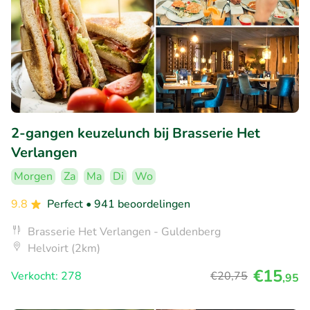
2-gangen keuzelunch bij Brasserie Het
Verlangen
Morgen
Za
Ma
Di
Wo
9.8
Perfect
• 941 beoordelingen
Brasserie Het Verlangen - Guldenberg
Helvoirt (2km)
€15
Verkocht: 278
€20
,75
,95