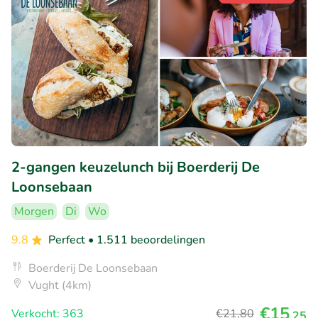
2-gangen keuzelunch bij Boerderij De
Loonsebaan
Morgen
Di
Wo
9.8
Perfect
• 1.511 beoordelingen
Boerderij De Loonsebaan
Vught (4km)
€15
Verkocht: 363
€21
,80
,25