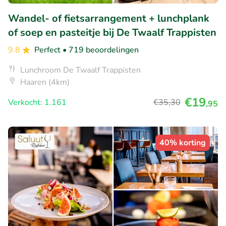
Wandel- of fietsarrangement + lunchplank
of soep en pasteitje bij De Twaalf Trappisten
9.8
Perfect
• 719 beoordelingen
Lunchroom De Twaalf Trappisten
Haaren (4km)
€19
Verkocht: 1.161
€35
,30
,95
40% korting