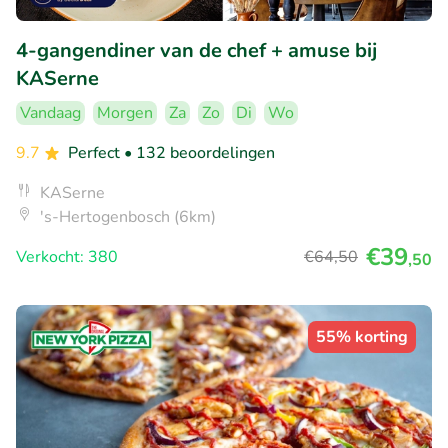
4-gangendiner van de chef + amuse bij
KASerne
Vandaag
Morgen
Za
Zo
Di
Wo
9.7
Perfect
• 132 beoordelingen
KASerne
's-Hertogenbosch (6km)
€39
Verkocht: 380
€64
,50
,50
55% korting