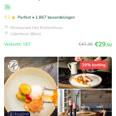
Zo
9.3
Perfect
• 1.867 beoordelingen
Restaurant Het Kreitenhuys
Udenhout (6km)
€29
Verkocht: 187
€47
,35
,50
39% korting