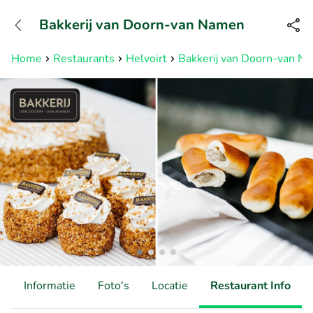
+31882050505
Bakkerij van Doorn-van Namen
Bereikbaar tot 23:00 uur
Home
Restaurants
Helvoirt
Bakkerij van Doorn-van N
d
Informatie
Foto's
Locatie
Restaurant Info