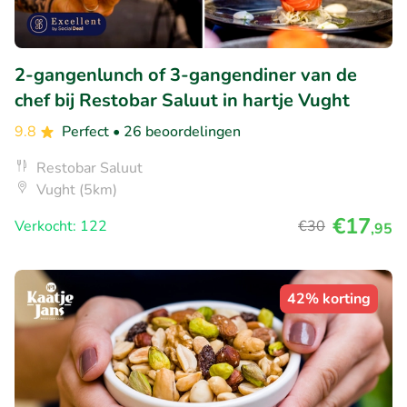
2-gangenlunch of 3-gangendiner van de
chef bij Restobar Saluut in hartje Vught
9.8
Perfect
• 26 beoordelingen
Restobar Saluut
Vught (5km)
€17
Verkocht: 122
€30
,95
42% korting