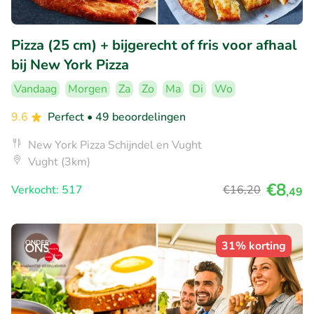
Pizza (25 cm) + bijgerecht of fris voor afhaal
bij New York Pizza
Vandaag
Morgen
Za
Zo
Ma
Di
Wo
9.6
Perfect
• 49 beoordelingen
New York Pizza Schijndel en Vught
Vught (3km)
€8
Verkocht: 517
€16
,20
,49
31% korting