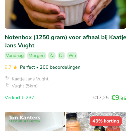
Notenbox (1250 gram) voor afhaal bij Kaatje
Jans Vught
Vandaag
Morgen
Za
Di
Wo
9.7
Perfect
• 200 beoordelingen
Kaatje Jans Vught
Vught (5km)
€9
Verkocht: 237
€17
,25
,95
43% korting