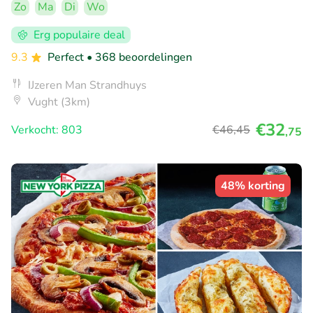
Zo
Ma
Di
Wo
Erg populaire deal
9.3
Perfect
• 368 beoordelingen
IJzeren Man Strandhuys
Vught (3km)
€32
Verkocht: 803
€46
,45
,75
48% korting