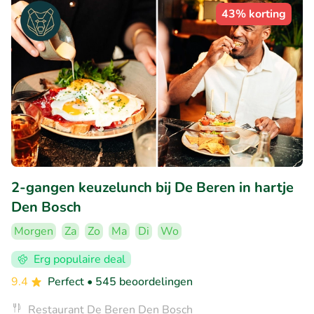
43% korting
2-gangen keuzelunch bij De Beren in hartje
Den Bosch
Morgen
Za
Zo
Ma
Di
Wo
Erg populaire deal
9.4
Perfect
• 545 beoordelingen
Restaurant De Beren Den Bosch