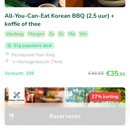
All-You-Can-Eat Korean BBQ (2,5 uur) +
koffie of thee
Vandaag
Morgen
Za
Zo
Ma
Wo
Erg populaire deal
Restaurant Nan King
's-Hertogenbosch (7km)
€35
Verkocht: 398
€48
,55
,90
27% korting
Reserveren
Ontdek
Zoeken
Boekingen
Menu