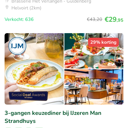
Brasserie Het Verlangen - Guldenberg
Helvoirt (2km)
€29
Verkocht: 636
€43
,20
,95
29% korting
3-gangen keuzediner bij IJzeren Man
Strandhuys