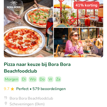
41% korting
Pizza naar keuze bij Bora Bora
Beachfoodclub
Morgen
Di
Wo
Do
Vr
Za
9.7
Perfect
• 579 beoordelingen
Bora Bora Beachfoodclub
Scheveningen (0km)