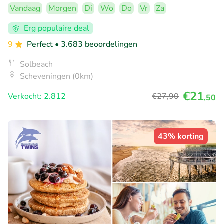
Vandaag
Morgen
Di
Wo
Do
Vr
Za
Erg populaire deal
9
Perfect
• 3.683 beoordelingen
Solbeach
Scheveningen (0km)
€21
Verkocht: 2.812
€27
,90
,50
43% korting