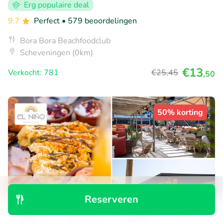
Erg populaire deal
9.7
Perfect
• 579 beoordelingen
Bora Bora Beachfoodclub
Scheveningen (0km)
€13
Verkocht: 781
€25
,45
,50
50% korting
Reserveren
Ontdek
Zoeken
Boekingen
Menu