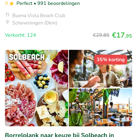
9
Perfect
• 991 beoordelingen
Buena Vista Beach Club
Scheveningen (0km)
€17
Verkocht: 124
€29
,85
,95
35% korting
Borrelplank naar keuze bij Solbeach in