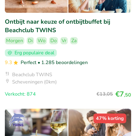
Ontbijt naar keuze of ontbijtbuffet bij
Beachclub TWINS
Morgen
Di
Wo
Do
Vr
Za
Erg populaire deal
9.3
Perfect
• 1.285 beoordelingen
Beachclub TWINS
Scheveningen (0km)
€7
Verkocht: 874
€13
,05
,50
47% korting