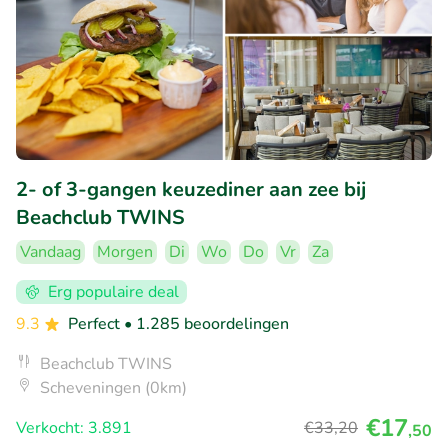
2- of 3-gangen keuzediner aan zee bij
Beachclub TWINS
Vandaag
Morgen
Di
Wo
Do
Vr
Za
Erg populaire deal
9.3
Perfect
• 1.285 beoordelingen
Beachclub TWINS
Scheveningen (0km)
€17
Verkocht: 3.891
€33
,20
,50