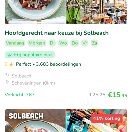
Hoofdgerecht naar keuze bij Solbeach
Vandaag
Morgen
Di
Wo
Do
Vr
Za
Erg populaire deal
9
Perfect
• 3.683 beoordelingen
Solbeach
Scheveningen (0km)
€15
Verkocht: 767
€25
,25
,95
41% korting