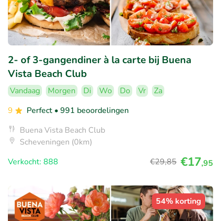
2- of 3-gangendiner à la carte bij Buena
Vista Beach Club
Vandaag
Morgen
Di
Wo
Do
Vr
Za
9
Perfect
• 991 beoordelingen
Buena Vista Beach Club
Scheveningen (0km)
€17
Verkocht: 888
€29
,85
,95
54% korting