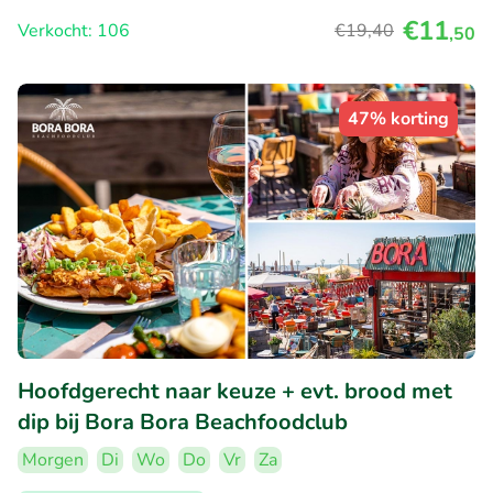
€11
Verkocht: 106
€19
,40
,50
47% korting
Hoofdgerecht naar keuze + evt. brood met
dip bij Bora Bora Beachfoodclub
Morgen
Di
Wo
Do
Vr
Za