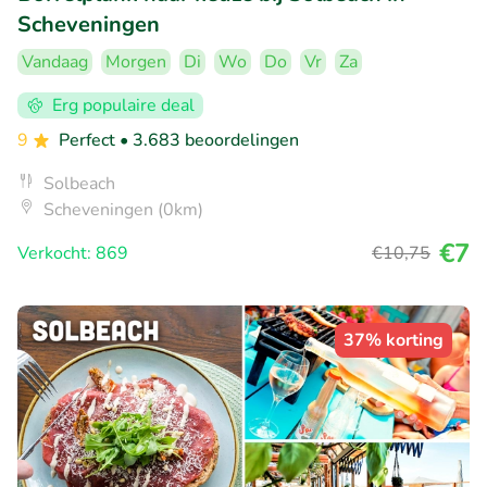
Scheveningen
Vandaag
Morgen
Di
Wo
Do
Vr
Za
Erg populaire deal
9
Perfect
• 3.683 beoordelingen
Solbeach
Scheveningen (0km)
€7
Verkocht: 869
€10
,75
37% korting