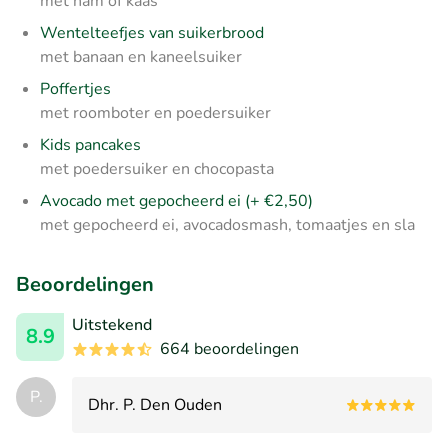
met ham of kaas
Wentelteefjes van suikerbrood
met banaan en kaneelsuiker
Poffertjes
met roomboter en poedersuiker
Kids pancakes
met poedersuiker en chocopasta
Avocado met gepocheerd ei (+ €2,50)
met gepocheerd ei, avocadosmash, tomaatjes en sla
Beoordelingen
Uitstekend
8.9
664 beoordelingen
P.
Dhr. P. Den Ouden