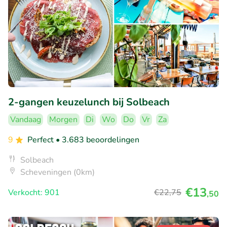
2-gangen keuzelunch bij Solbeach
Vandaag
Morgen
Di
Wo
Do
Vr
Za
9
Perfect
• 3.683 beoordelingen
Solbeach
Scheveningen (0km)
€13
Verkocht: 901
€22
,75
,50