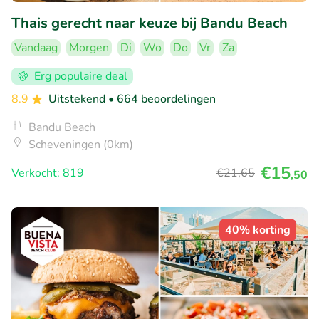
Thais gerecht naar keuze bij Bandu Beach
Vandaag
Morgen
Di
Wo
Do
Vr
Za
Erg populaire deal
8.9
Uitstekend
• 664 beoordelingen
Bandu Beach
Scheveningen (0km)
€15
Verkocht: 819
€21
,65
,50
40% korting