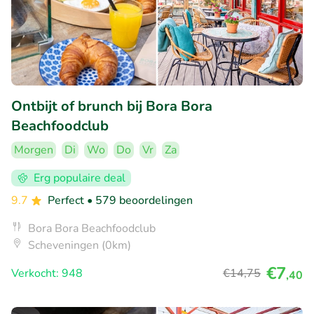
Ontbijt of brunch bij Bora Bora
Beachfoodclub
Morgen
Di
Wo
Do
Vr
Za
Erg populaire deal
9.7
Perfect
• 579 beoordelingen
Bora Bora Beachfoodclub
Scheveningen (0km)
€7
Verkocht: 948
€14
,75
,40