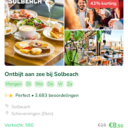
43% korting
Ontbijt aan zee bij Solbeach
Morgen
Di
Wo
Do
Vr
Za
9
Perfect
• 3.683 beoordelingen
Solbeach
Scheveningen (0km)
€8
Verkocht: 560
€15
,50