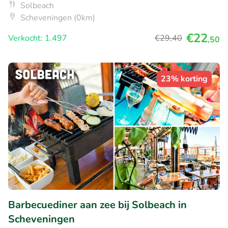
Solbeach
Scheveningen (0km)
€22
Verkocht: 1.497
€29
,40
,50
23% korting
Barbecuediner aan zee bij Solbeach in
Scheveningen