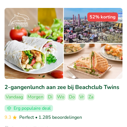
52% korting
2-gangenlunch aan zee bij Beachclub Twins
Vandaag
Morgen
Di
Wo
Do
Vr
Za
Erg populaire deal
9.3
Perfect
• 1.285 beoordelingen