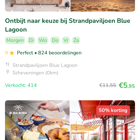
Ontbijt naar keuze bij Strandpaviljoen Blue
Lagoon
Morgen
Di
Wo
Do
Vr
Za
9
Perfect
• 824 beoordelingen
Strandpaviljoen Blue Lagoon
Scheveningen (0km)
€5
Verkocht: 414
€11
,55
,95
50% korting