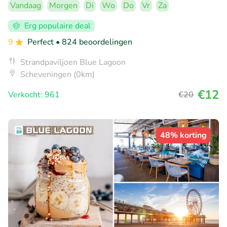
Vandaag
Morgen
Di
Wo
Do
Vr
Za
Erg populaire deal
9
Perfect
• 824 beoordelingen
Strandpaviljoen Blue Lagoon
Scheveningen (0km)
€12
Verkocht: 961
€20
48% korting