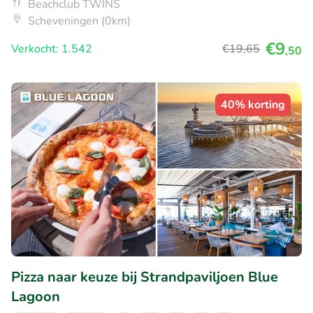
Beachclub TWINS
Scheveningen (0km)
€9
Verkocht: 1.542
€19
,65
,50
40% korting
Pizza naar keuze bij Strandpaviljoen Blue
Lagoon