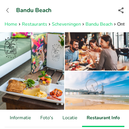
+31882050505
Bandu Beach
Bereikbaar tot 23:00 uur
Home
Restaurants
Scheveningen
Bandu Beach
Ontbi
d
Informatie
Foto's
Locatie
Restaurant Info