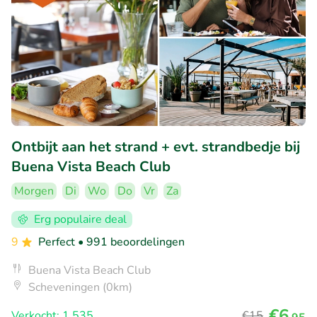
Ontbijt aan het strand + evt. strandbedje bij
Buena Vista Beach Club
Morgen
Di
Wo
Do
Vr
Za
Erg populaire deal
9
Perfect
• 991 beoordelingen
Buena Vista Beach Club
Scheveningen (0km)
€6
Verkocht: 1.535
€15