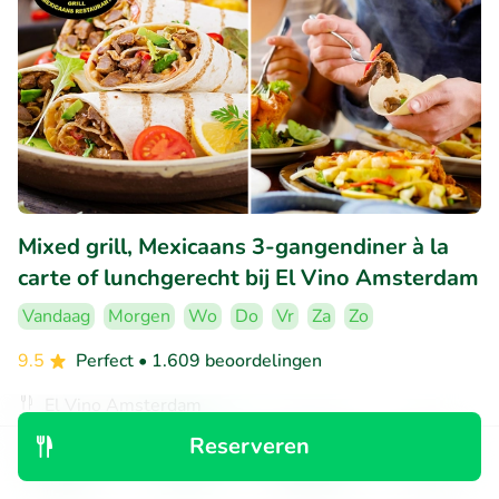
Mixed grill, Mexicaans 3-gangendiner à la
carte of lunchgerecht bij El Vino Amsterdam
Vandaag
Morgen
Wo
Do
Vr
Za
Zo
9.5
Perfect
• 1.609 beoordelingen
El Vino Amsterdam
Amsterdam (1km)
Reserveren
€11
Ontdek
Zoeken
Boekingen
Menu
Verkocht: 270
€19
,50