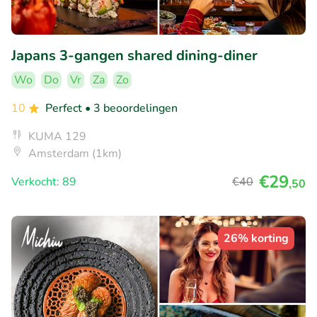
Japans 3-gangen shared dining-diner
Wo
Do
Vr
Za
Zo
10
Perfect
• 3 beoordelingen
KUMA 129
Amsterdam (1km)
€29
Verkocht: 89
€40
,50
26% korting