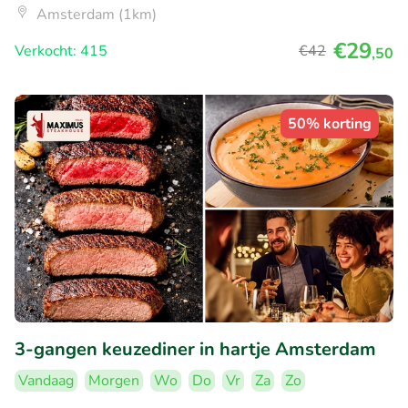
Amsterdam (1km)
€29
Verkocht: 415
€42
,50
50% korting
3-gangen keuzediner in hartje Amsterdam
Vandaag
Morgen
Wo
Do
Vr
Za
Zo