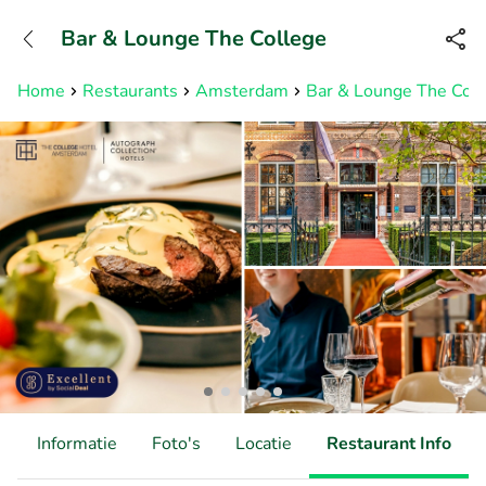
+31882050505
Bar & Lounge The College
Bereikbaar tot 23:00 uur
Home
Restaurants
Amsterdam
Bar & Lounge The Col
d
Informatie
Foto's
Locatie
Restaurant Info