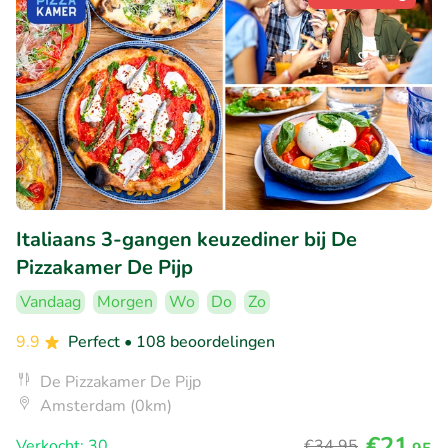
Italiaans 3-gangen keuzediner bij De
Pizzakamer De Pijp
Vandaag
Morgen
Wo
Do
Zo
9.9
Perfect
• 108 beoordelingen
De Pizzakamer De Pijp
Amsterdam (0km)
€21
Verkocht: 30
€34
,95