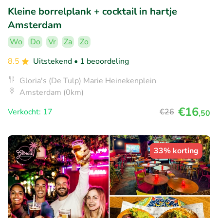
Kleine borrelplank + cocktail in hartje
Amsterdam
Wo
Do
Vr
Za
Zo
8.5
Uitstekend
• 1 beoordeling
Gloria's (De Tulp) Marie Heinekenplein
Amsterdam (0km)
€16
Verkocht: 17
€26
,50
33% korting