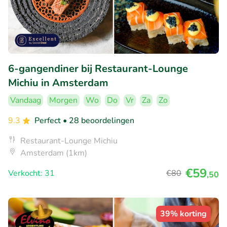
6-gangendiner bij Restaurant-Lounge
Michiu in Amsterdam
Vandaag
Morgen
Wo
Do
Vr
Za
Zo
9.3
Perfect
• 28 beoordelingen
Restaurant-Lounge Michiu
Amsterdam (1km)
€59
Verkocht: 31
€80
,50
39% korting