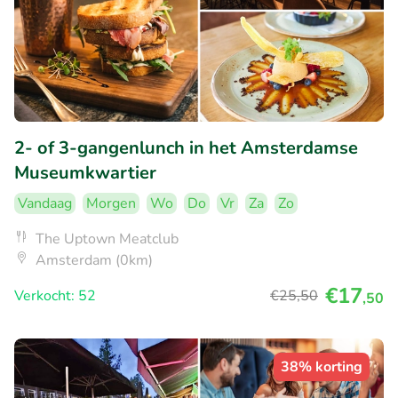
2- of 3-gangenlunch in het Amsterdamse
Museumkwartier
Vandaag
Morgen
Wo
Do
Vr
Za
Zo
The Uptown Meatclub
Amsterdam (0km)
€17
Verkocht: 52
€25
,50
,50
38% korting