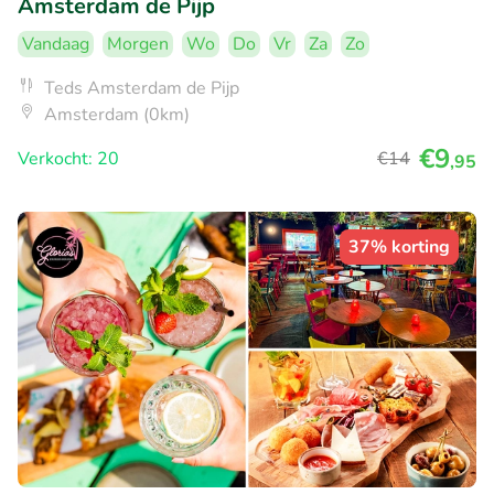
Amsterdam de Pijp
Vandaag
Morgen
Wo
Do
Vr
Za
Zo
Teds Amsterdam de Pijp
Amsterdam (0km)
€9
Verkocht: 20
€14
,95
37% korting