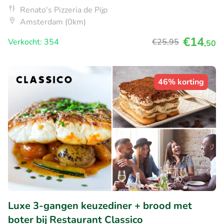
Renato's Pizzeria de Pijp
Amsterdam (0km)
€14
Verkocht: 354
€25
,95
,50
46% korting
Luxe 3-gangen keuzediner + brood met
boter bij Restaurant Classico