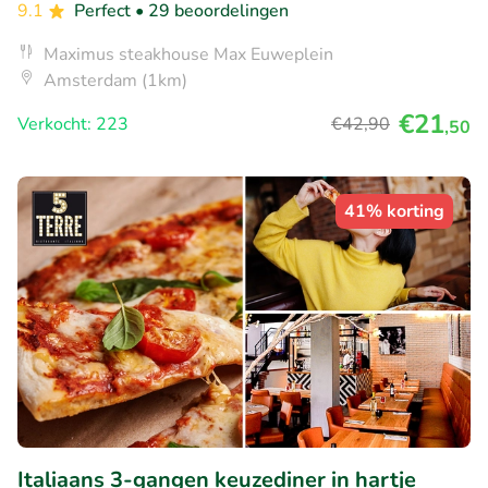
9.1
Perfect
• 29 beoordelingen
Maximus steakhouse Max Euweplein
Amsterdam (1km)
€21
Verkocht: 223
€42
,90
,50
41% korting
Italiaans 3-gangen keuzediner in hartje