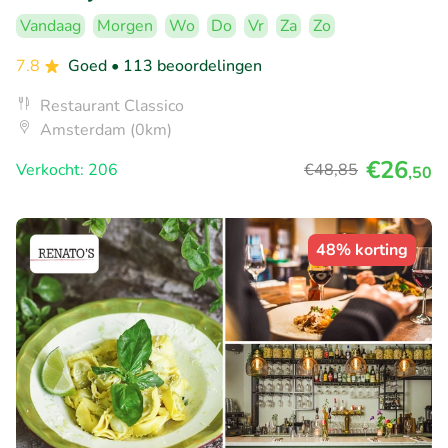
Vandaag
Morgen
Wo
Do
Vr
Za
Zo
7.8
Goed
• 113 beoordelingen
Restaurant Classico
Amsterdam (0km)
€26
Verkocht: 206
€48
,85
,50
48% korting