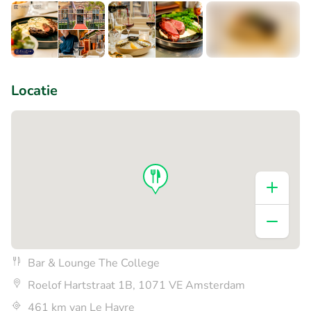
+2
Locatie
Bar & Lounge The College
Roelof Hartstraat 1B, 1071 VE Amsterdam
461 km van Le Havre