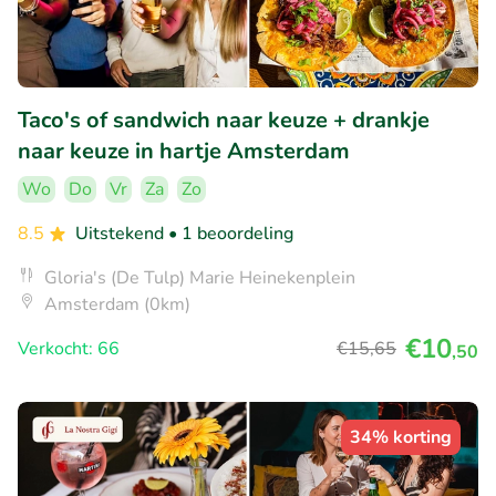
Taco's of sandwich naar keuze + drankje
naar keuze in hartje Amsterdam
Wo
Do
Vr
Za
Zo
8.5
Uitstekend
• 1 beoordeling
Gloria's (De Tulp) Marie Heinekenplein
Amsterdam (0km)
€10
Verkocht: 66
€15
,65
,50
34% korting