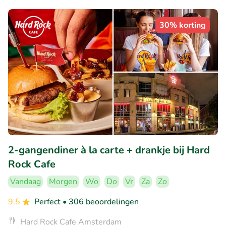
30% korting
2-gangendiner à la carte + drankje bij Hard
Rock Cafe
Vandaag
Morgen
Wo
Do
Vr
Za
Zo
9.5
Perfect
• 306 beoordelingen
Hard Rock Cafe Amsterdam