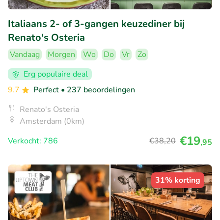
Italiaans 2- of 3-gangen keuzediner bij
Renato's Osteria
Vandaag
Morgen
Wo
Do
Vr
Zo
Erg populaire deal
9.7
Perfect
• 237 beoordelingen
Renato's Osteria
Amsterdam (0km)
€19
Verkocht: 786
€38
,20
,95
31% korting