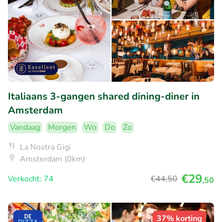
Italiaans 3-gangen shared dining-diner in
Amsterdam
Vandaag
Morgen
Wo
Do
Zo
La Nostra Gigi
Amsterdam (0km)
€29
Verkocht: 74
€44
,50
,50
37% korting