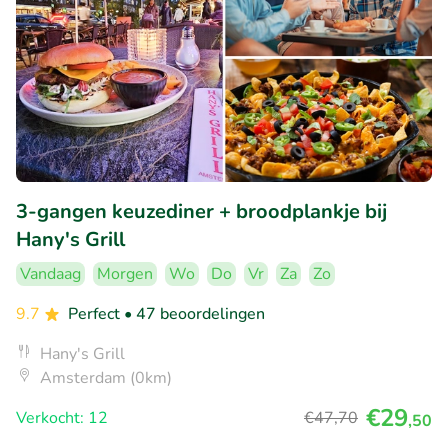
3-gangen keuzediner + broodplankje bij
Hany's Grill
Vandaag
Morgen
Wo
Do
Vr
Za
Zo
9.7
Perfect
• 47 beoordelingen
Hany's Grill
Amsterdam (0km)
€29
Verkocht: 12
€47
,70
,50