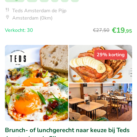
Teds Amsterdam de Pijp
Amsterdam (0km)
€19
Verkocht: 30
€27
,50
,95
29% korting
Brunch- of lunchgerecht naar keuze bij Teds