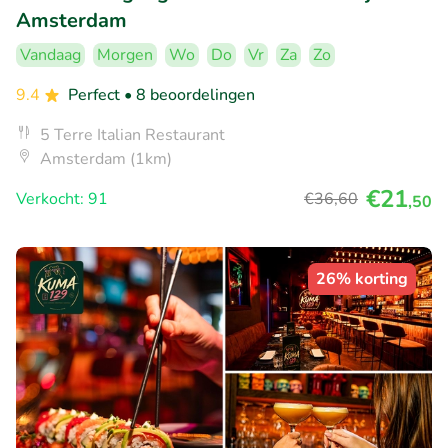
Amsterdam
Vandaag
Morgen
Wo
Do
Vr
Za
Zo
9.4
Perfect
• 8 beoordelingen
5 Terre Italian Restaurant
Amsterdam (1km)
€21
Verkocht: 91
€36
,60
,50
26% korting