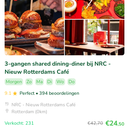
3-gangen shared dining-diner bij NRC -
Nieuw Rotterdams Café
Morgen
Zo
Ma
Di
Wo
Do
9.1
Perfect
• 394 beoordelingen
NRC - Nieuw Rotterdams Café
Rotterdam (0km)
€24
Verkocht: 231
€42
,70
,50