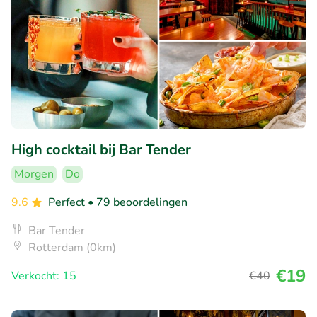
High cocktail bij Bar Tender
Morgen
Do
9.6
Perfect
• 79 beoordelingen
Bar Tender
Rotterdam (0km)
€19
Verkocht: 15
€40