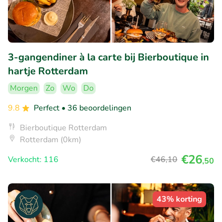
3-gangendiner à la carte bij Bierboutique in
hartje Rotterdam
Morgen
Zo
Wo
Do
9.8
Perfect
• 36 beoordelingen
Bierboutique Rotterdam
Rotterdam (0km)
€26
Verkocht: 116
€46
,10
,50
43% korting