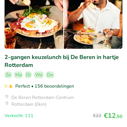
2-gangen keuzelunch bij De Beren in hartje
Rotterdam
Zo
Ma
Di
Wo
Do
9
Perfect
• 156 beoordelingen
De Beren Rotterdam-Centrum
Rotterdam (0km)
€12
Verkocht: 111
€22
,50