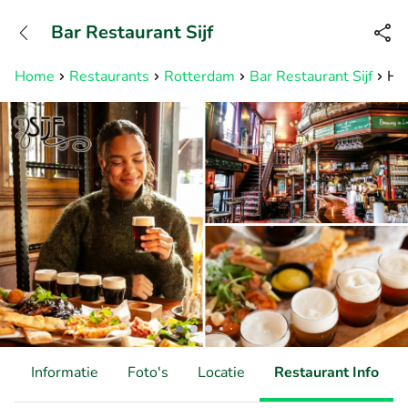
+31882050505
Bar Restaurant Sijf
Bereikbaar tot 23:00 uur
Home
Restaurants
Rotterdam
Bar Restaurant Sijf
Hig
d
Informatie
Foto's
Locatie
Restaurant Info