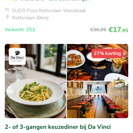
SUGO Pizza Rotterdam Westblaak
Rotterdam (0km)
€17
Verkocht: 253
€36
,95
,95
27% korting
2- of 3-gangen keuzediner bij Da Vinci