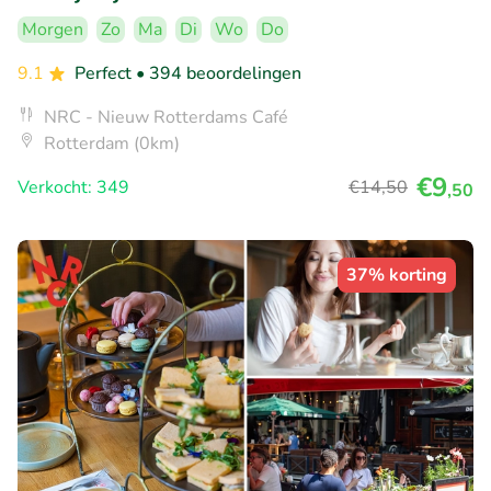
Morgen
Zo
Ma
Di
Wo
Do
9.1
Perfect
• 394 beoordelingen
NRC - Nieuw Rotterdams Café
Rotterdam (0km)
€9
Verkocht: 349
€14
,50
,50
37% korting