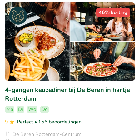
46% korting
4-gangen keuzediner bij De Beren in hartje
Rotterdam
Ma
Di
Wo
Do
9
Perfect
• 156 beoordelingen
De Beren Rotterdam-Centrum