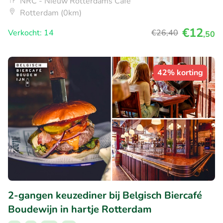
NRC - Nieuw Rotterdams Café
Rotterdam (0km)
€12
Verkocht: 14
€26
,40
,50
42% korting
2-gangen keuzediner bij Belgisch Biercafé
Boudewijn in hartje Rotterdam