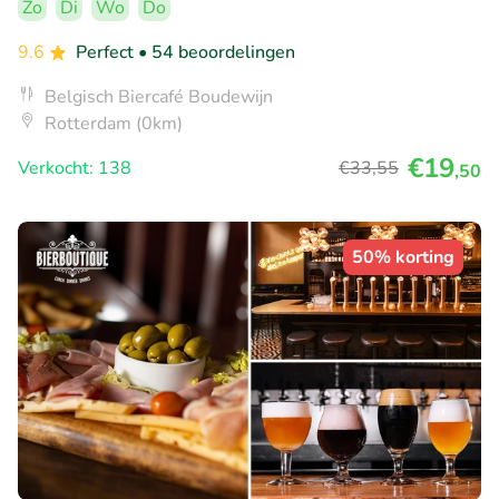
Zo
Di
Wo
Do
9.6
Perfect
• 54 beoordelingen
Belgisch Biercafé Boudewijn
Rotterdam (0km)
€19
Verkocht: 138
€33
,55
,50
50% korting