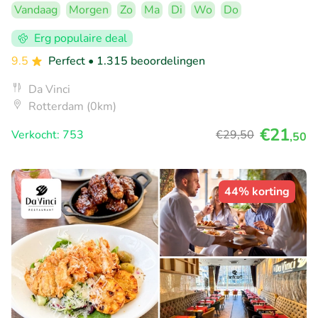
Vandaag
Morgen
Zo
Ma
Di
Wo
Do
Erg populaire deal
9.5
Perfect
• 1.315 beoordelingen
Da Vinci
Rotterdam (0km)
€21
Verkocht: 753
€29
,50
,50
44% korting