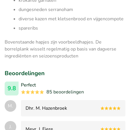
krokante garnalen
dungesneden serranoham
diverse kazen met kletsenbrood en vijgencompote
spareribs
Bovenstaande hapjes zijn voorbeeldhapjes. De
borrelplank wisselt regelmatig op basis van dagverse
ingrediënten en seizoensproducten
Beoordelingen
Perfect
9.8
85 beoordelingen
M.
Dhr. M. Hazenbroek
J.
Mevr. J. Fiere