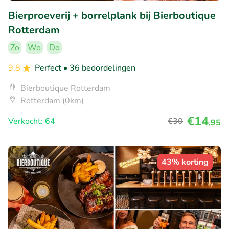
Bierproeverij + borrelplank bij Bierboutique
Rotterdam
Zo
Wo
Do
9.8
Perfect
• 36 beoordelingen
Bierboutique Rotterdam
Rotterdam (0km)
€14
Verkocht: 64
€30
,95
43% korting