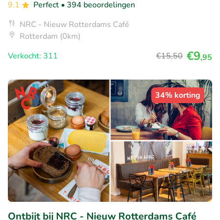
9.1
Perfect
• 394 beoordelingen
NRC - Nieuw Rotterdams Café
Rotterdam (0km)
€9
Verkocht: 311
€15
,50
,95
34% korting
Ontbijt bij NRC - Nieuw Rotterdams Café