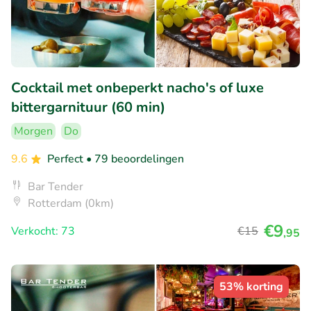
Cocktail met onbeperkt nacho's of luxe
bittergarnituur (60 min)
Morgen
Do
9.6
Perfect
• 79 beoordelingen
Bar Tender
Rotterdam (0km)
€9
Verkocht: 73
€15
,95
53% korting