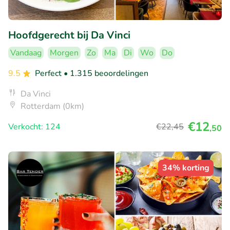
Hoofdgerecht bij Da Vinci
Vandaag
Morgen
Zo
Ma
Di
Wo
Do
9.5
Perfect
• 1.315 beoordelingen
Da Vinci
Rotterdam (0km)
€12
Verkocht: 124
€22
,45
,50
34% korting