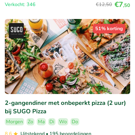
€7
Verkocht: 346
€12
,50
,50
51% korting
2-gangendiner met onbeperkt pizza (2 uur)
bij SUGO Pizza
Morgen
Zo
Ma
Di
Wo
Do
8.6
Uitstekend
• 195 beoordelingen