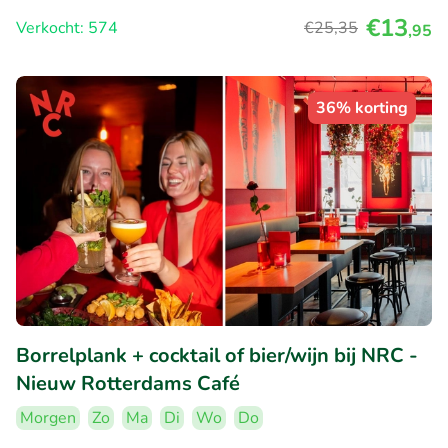
€13
Verkocht: 574
€25
,35
,95
36% korting
Borrelplank + cocktail of bier/wijn bij NRC -
Nieuw Rotterdams Café
Morgen
Zo
Ma
Di
Wo
Do