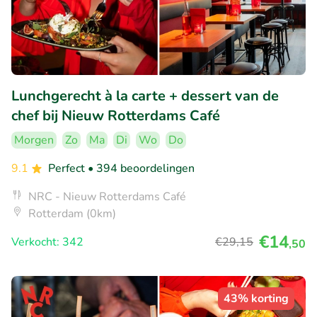
Lunchgerecht à la carte + dessert van de
chef bij Nieuw Rotterdams Café
Morgen
Zo
Ma
Di
Wo
Do
9.1
Perfect
• 394 beoordelingen
NRC - Nieuw Rotterdams Café
Rotterdam (0km)
€14
Verkocht: 342
€29
,15
,50
43% korting