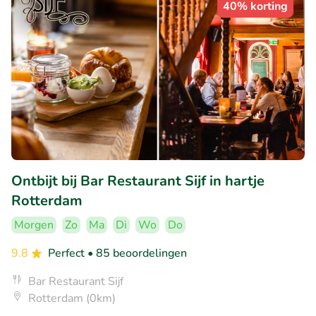
40% korting
Ontbijt bij Bar Restaurant Sijf in hartje
Rotterdam
Morgen
Zo
Ma
Di
Wo
Do
9.8
Perfect
• 85 beoordelingen
Bar Restaurant Sijf
Rotterdam (0km)