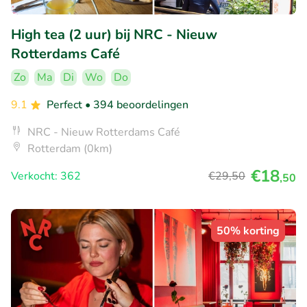
High tea (2 uur) bij NRC - Nieuw
Rotterdams Café
Zo
Ma
Di
Wo
Do
9.1
Perfect
• 394 beoordelingen
NRC - Nieuw Rotterdams Café
Rotterdam (0km)
€18
Verkocht: 362
€29
,50
,50
50% korting