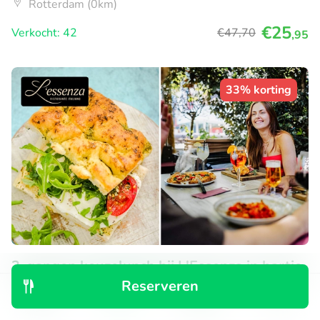
Rotterdam (0km)
€25
Verkocht: 42
€47
,70
,95
33% korting
2-gangen keuzelunch bij L'Essenza in hartje
Reserveren
Rotterdam
Ontdek
Zoeken
Boekingen
Menu
Zo
Ma
Di
Wo
Do