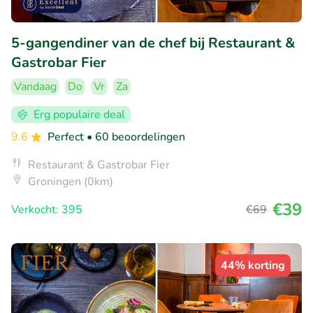
5-gangendiner van de chef bij Restaurant &
Gastrobar Fier
Vandaag
Do
Vr
Za
Erg populaire deal
9.6
Perfect
• 60 beoordelingen
Restaurant & Gastrobar Fier
Groningen (0km)
€39
Verkocht: 395
€69
44% korting