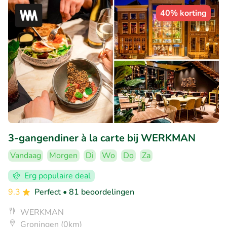
40% korting
3-gangendiner à la carte bij WERKMAN
Vandaag
Morgen
Di
Wo
Do
Za
Erg populaire deal
9.3
Perfect
• 81 beoordelingen
WERKMAN
Groningen (0km)