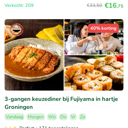
€16
Verkocht: 209
€33
,50
,75
40% korting
3-gangen keuzediner bij Fujiyama in hartje
Groningen
Vandaag
Morgen
Wo
Do
Vr
Za