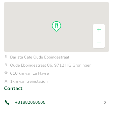
Barista Cafe Oude Ebbingestraat
Oude Ebbingestraat 86, 9712 HG Groningen
610 km van Le Havre
1km van treinstation
Contact
+31882050505