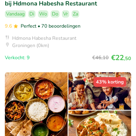
bij Hdmona Habesha Restaurant
Vandaag
Di
Wo
Do
Vr
Za
9.6
Perfect
• 70 beoordelingen
Hdmona Habesha Restaurant
Groningen (0km)
€22
Verkocht: 9
€46
,10
,50
43% korting