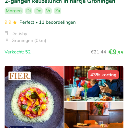
2-gangen keuzelunch in hartje Groningen
Morgen
Di
Do
Vr
Za
9.9
Perfect
• 11 beoordelingen
Delishy
Groningen (0km)
€9
Verkocht: 52
€21
,44
,95
43% korting