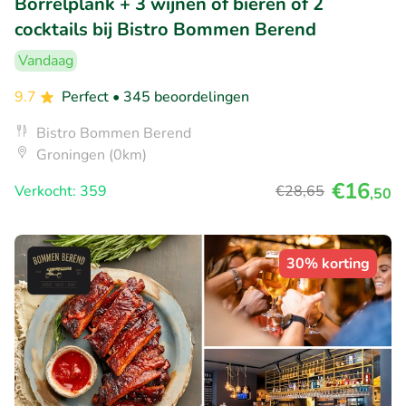
Borrelplank + 3 wijnen of bieren of 2
cocktails bij Bistro Bommen Berend
Vandaag
9.7
Perfect
• 345 beoordelingen
Bistro Bommen Berend
Groningen (0km)
€16
Verkocht: 359
€28
,65
,50
30% korting