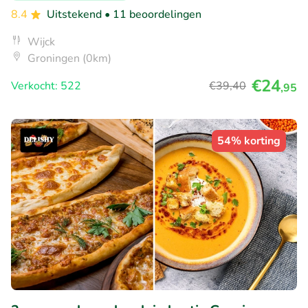
8.4
Uitstekend
• 11 beoordelingen
Wijck
Groningen (0km)
€24
Verkocht: 522
€39
,40
,95
54% korting