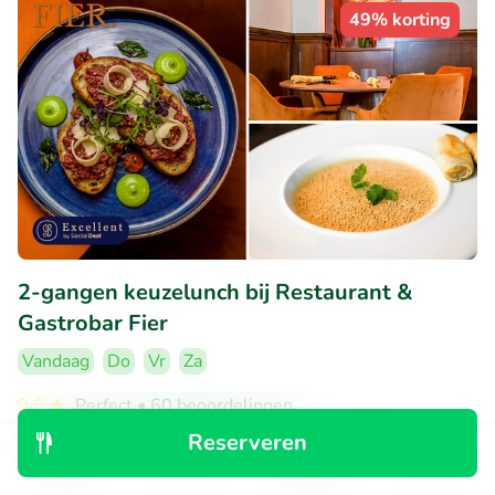
49% korting
2-gangen keuzelunch bij Restaurant &
Gastrobar Fier
Vandaag
Do
Vr
Za
9.6
Perfect
• 60 beoordelingen
Reserveren
Restaurant & Gastrobar Fier
Ontdek
Zoeken
Boekingen
Menu
Groningen (0km)