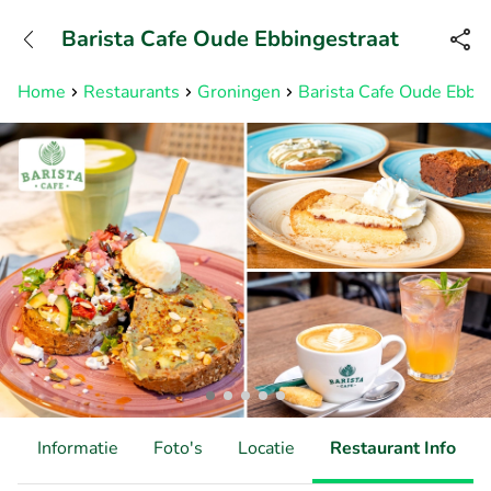
+31882050505
Barista Cafe Oude Ebbingestraat
Bereikbaar tot 23:00 uur
Home
Restaurants
Groningen
Barista Cafe Oude Ebbin
d
Informatie
Foto's
Locatie
Restaurant Info