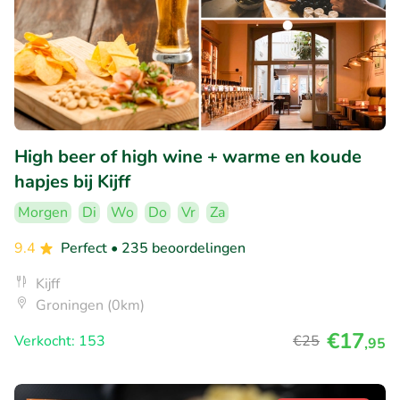
High beer of high wine + warme en koude
hapjes bij Kijff
Morgen
Di
Wo
Do
Vr
Za
9.4
Perfect
• 235 beoordelingen
Kijff
Groningen (0km)
€17
Verkocht: 153
€25
,95