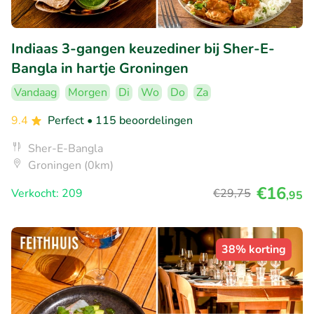
Indiaas 3-gangen keuzediner bij Sher-E-
Bangla in hartje Groningen
Vandaag
Morgen
Di
Wo
Do
Za
9.4
Perfect
• 115 beoordelingen
Sher-E-Bangla
Groningen (0km)
€16
Verkocht: 209
€29
,75
,95
38% korting