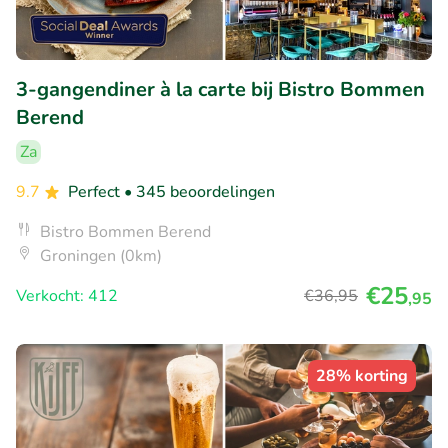
3-gangendiner à la carte bij Bistro Bommen
Berend
Za
9.7
Perfect
• 345 beoordelingen
Bistro Bommen Berend
Groningen (0km)
€25
Verkocht: 412
€36
,95
,95
28% korting