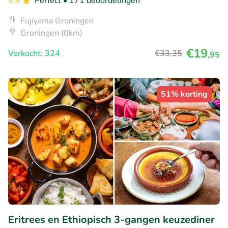
9.4
Perfect
• 171 beoordelingen
Fujiyama Groningen
Groningen (0km)
€19
Verkocht: 324
€33
,35
,95
51% korting
Eritrees en Ethiopisch 3-gangen keuzediner