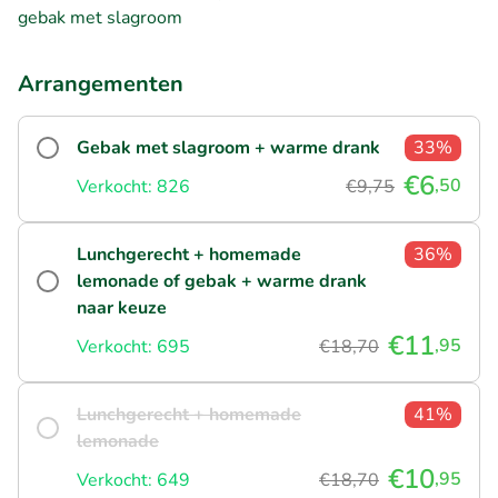
gebak met slagroom
Arrangementen
Gebak met slagroom + warme drank
33%
€6
,50
Verkocht: 826
€9,75
Lunchgerecht + homemade
36%
lemonade of gebak + warme drank
naar keuze
€11
,95
Verkocht: 695
€18,70
Lunchgerecht + homemade
41%
lemonade
€10
,95
Verkocht: 649
€18,70