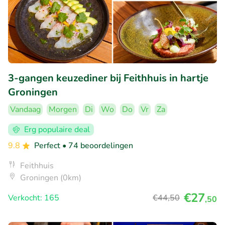
3-gangen keuzediner bij Feithhuis in hartje
Groningen
Vandaag
Morgen
Di
Wo
Do
Vr
Za
Erg populaire deal
9.8
Perfect
• 74 beoordelingen
Feithhuis
Groningen (0km)
€27
Verkocht: 165
€44
,50
,50