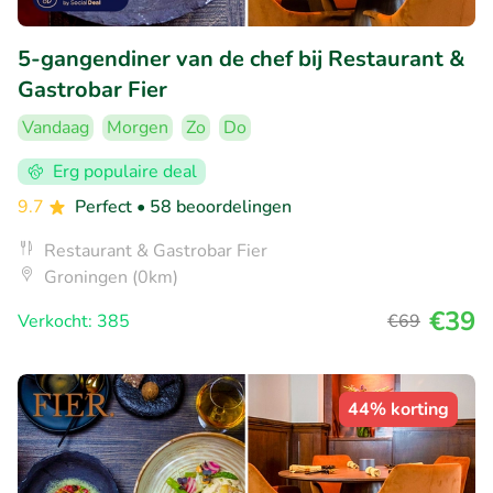
5-gangendiner van de chef bij Restaurant &
Gastrobar Fier
Vandaag
Morgen
Zo
Do
Erg populaire deal
9.7
Perfect
• 58 beoordelingen
Restaurant & Gastrobar Fier
Groningen (0km)
€39
Verkocht: 385
€69
44% korting