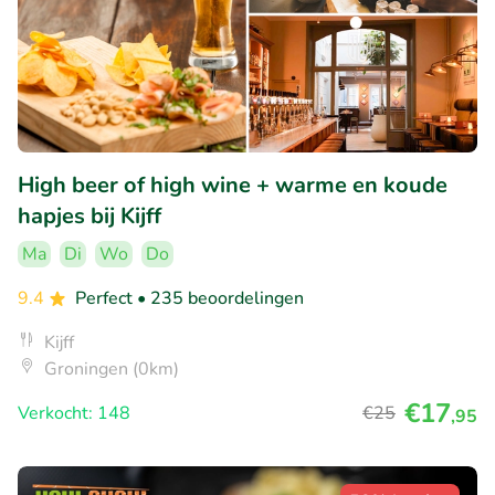
High beer of high wine + warme en koude
hapjes bij Kijff
Ma
Di
Wo
Do
9.4
Perfect
• 235 beoordelingen
Kijff
Groningen (0km)
€17
Verkocht: 148
€25
,95