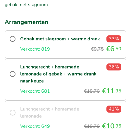
gebak met slagroom
Arrangementen
Gebak met slagroom + warme drank
33%
€6
,50
Verkocht: 819
€9,75
Lunchgerecht + homemade
36%
lemonade of gebak + warme drank
naar keuze
€11
,95
Verkocht: 681
€18,70
Lunchgerecht + homemade
41%
lemonade
€10
,95
Verkocht: 649
€18,70