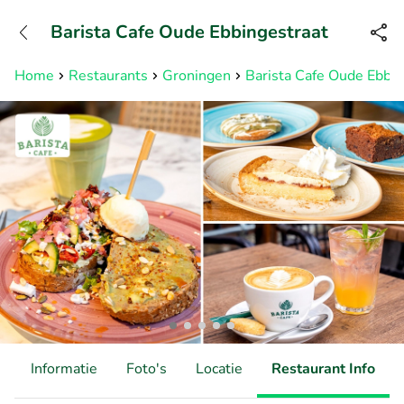
+31882050505
Barista Cafe Oude Ebbingestraat
Bereikbaar tot 23:00 uur
Home
Restaurants
Groningen
Barista Cafe Oude Ebbin
d
Informatie
Foto's
Locatie
Restaurant Info