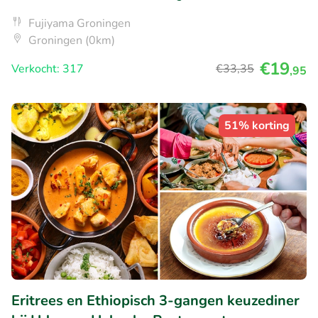
Fujiyama Groningen
Groningen (0km)
€19
Verkocht: 317
€33
,35
,95
51% korting
Eritrees en Ethiopisch 3-gangen keuzediner