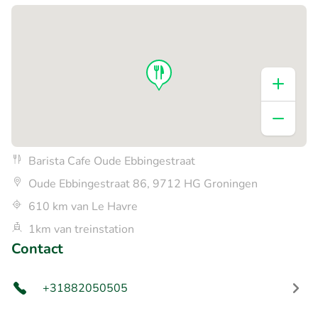
Barista Cafe Oude Ebbingestraat
Oude Ebbingestraat 86, 9712 HG Groningen
610 km van Le Havre
1km van treinstation
Contact
+31882050505