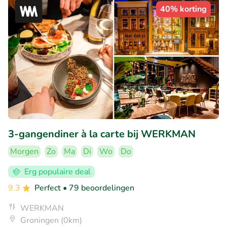
40% korting
3-gangendiner à la carte bij WERKMAN
Morgen
Zo
Ma
Di
Wo
Do
Erg populaire deal
9.3
Perfect
• 79 beoordelingen
WERKMAN
Groningen (0km)