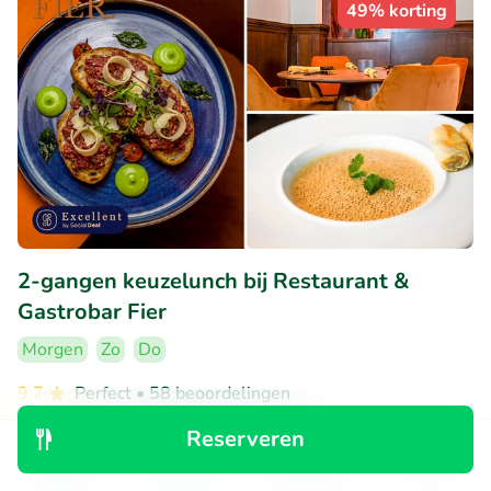
49% korting
2-gangen keuzelunch bij Restaurant &
Gastrobar Fier
Morgen
Zo
Do
9.7
Perfect
• 58 beoordelingen
Reserveren
Restaurant & Gastrobar Fier
Groningen (0km)
Ontdek
Zoeken
Boekingen
Menu