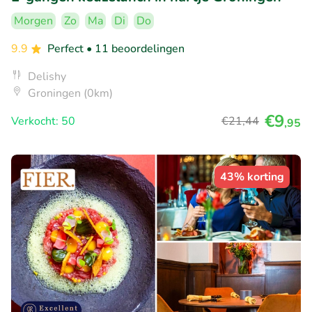
Morgen
Zo
Ma
Di
Do
9.9
Perfect
• 11 beoordelingen
Delishy
Groningen (0km)
€9
Verkocht: 50
€21
,44
,95
43% korting