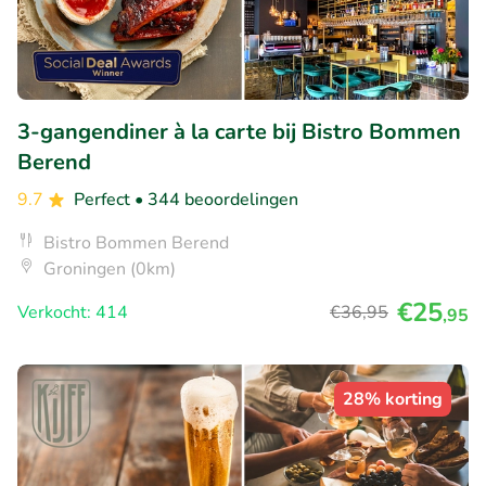
3-gangendiner à la carte bij Bistro Bommen
Berend
9.7
Perfect
• 344 beoordelingen
Bistro Bommen Berend
Groningen (0km)
€25
Verkocht: 414
€36
,95
,95
28% korting