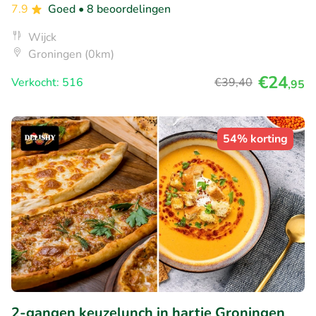
7.9
Goed
• 8 beoordelingen
Wijck
Groningen (0km)
€24
Verkocht: 516
€39
,40
,95
54% korting
2-gangen keuzelunch in hartje Groningen