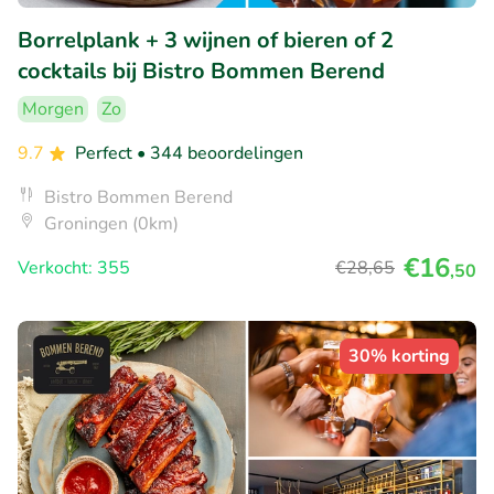
Borrelplank + 3 wijnen of bieren of 2
cocktails bij Bistro Bommen Berend
Morgen
Zo
9.7
Perfect
• 344 beoordelingen
Bistro Bommen Berend
Groningen (0km)
€16
Verkocht: 355
€28
,65
,50
30% korting