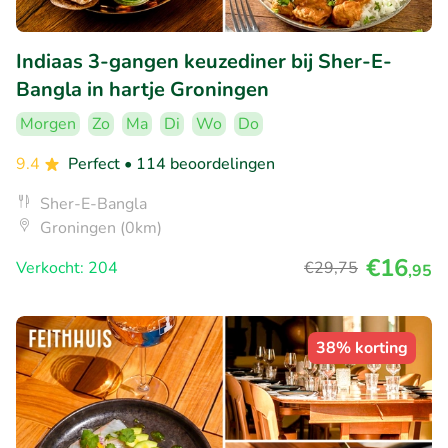
Indiaas 3-gangen keuzediner bij Sher-E-
Bangla in hartje Groningen
Morgen
Zo
Ma
Di
Wo
Do
9.4
Perfect
• 114 beoordelingen
Sher-E-Bangla
Groningen (0km)
€16
Verkocht: 204
€29
,75
,95
38% korting