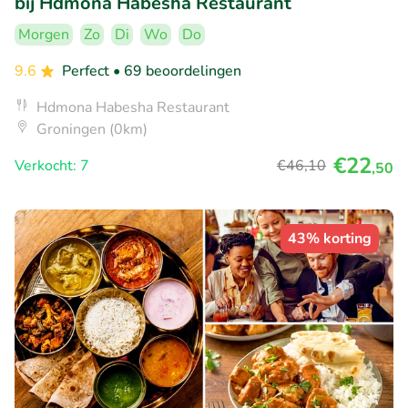
bij Hdmona Habesha Restaurant
Morgen
Zo
Di
Wo
Do
9.6
Perfect
• 69 beoordelingen
Hdmona Habesha Restaurant
Groningen (0km)
€22
Verkocht: 7
€46
,10
,50
43% korting