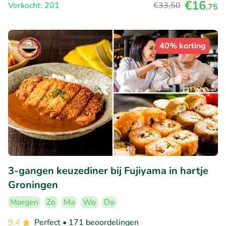
€16
Verkocht: 201
€33
,50
,75
40% korting
3-gangen keuzediner bij Fujiyama in hartje
Groningen
Morgen
Zo
Ma
Wo
Do
9.4
Perfect
• 171 beoordelingen