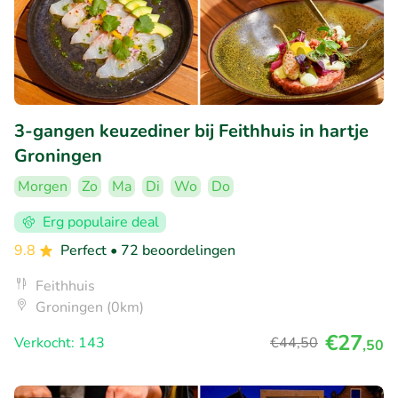
3-gangen keuzediner bij Feithhuis in hartje
Groningen
Morgen
Zo
Ma
Di
Wo
Do
Erg populaire deal
9.8
Perfect
• 72 beoordelingen
Feithhuis
Groningen (0km)
€27
Verkocht: 143
€44
,50
,50