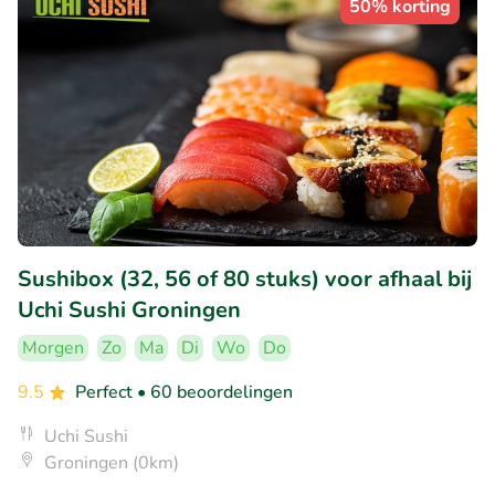
50% korting
Sushibox (32, 56 of 80 stuks) voor afhaal bij
Uchi Sushi Groningen
Morgen
Zo
Ma
Di
Wo
Do
9.5
Perfect
• 60 beoordelingen
Uchi Sushi
Groningen (0km)