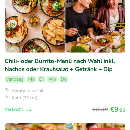
Chili- oder Burrito-Menü nach Wahl inkl.
Nachos oder Krautsalat + Getränk + Dip
Vandaag
Ma
Di
Wo
Do
Bambule's Chili
Köln (10km)
€9
Verkocht: 16
€16
,10
,90