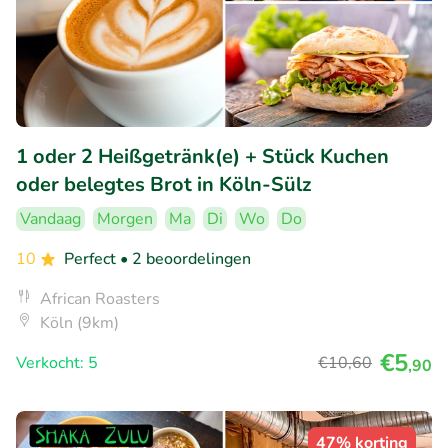
1 oder 2 Heißgetränk(e) + Stück Kuchen
oder belegtes Brot in Köln-Sülz
Vandaag
Morgen
Ma
Di
Wo
Do
10
Perfect
• 2 beoordelingen
African Roasters
Köln (9km)
€5
Verkocht: 5
€10
,60
,90
47% korting