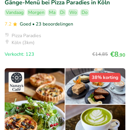
Gänge-Menü bei Pizza Paradies in Köln
Vandaag
Morgen
Ma
Di
Wo
Do
7.2
Goed
• 23 beoordelingen
Pizza Paradies
Köln (3km)
€8
Verkocht: 123
€14
,85
,90
38% korting