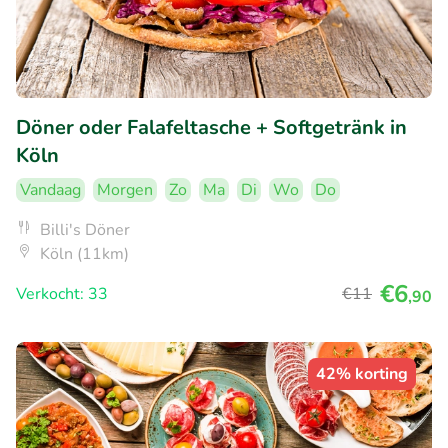
Döner oder Falafeltasche + Softgetränk in
Köln
Vandaag
Morgen
Zo
Ma
Di
Wo
Do
Billi's Döner
Köln (11km)
€6
Verkocht: 33
€11
,90
42% korting