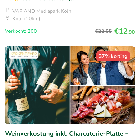
VAPIANO Mediapark Köln
Köln (10km)
€12
Verkocht: 200
€22
,85
,90
37% korting
Weinverkostung inkl. Charcuterie-Platte +