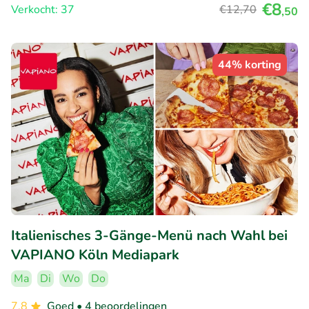
€8
Verkocht: 37
€12
,70
,50
44% korting
Italienisches 3-Gänge-Menü nach Wahl bei
VAPIANO Köln Mediapark
Ma
Di
Wo
Do
7.8
Goed
• 4 beoordelingen