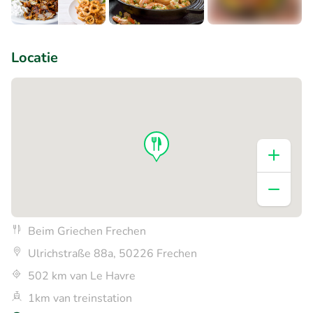
+2
Locatie
Beim Griechen Frechen
Ulrichstraße 88a, 50226 Frechen
502 km van Le Havre
1km van treinstation