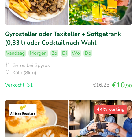
Gyrosteller oder Taxiteller + Softgetränk
(0,33 l) oder Cocktail nach Wahl
Vandaag
Morgen
Zo
Di
Wo
Do
Gyros bei Spyros
Köln (8km)
€10
Verkocht: 31
€16
,25
,90
44% korting