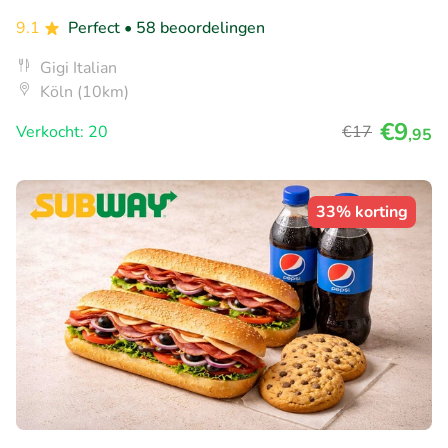
9.1
Perfect
• 58 beoordelingen
Gigi Italian
Köln (10km)
€9
Verkocht: 20
€17
,95
33% korting