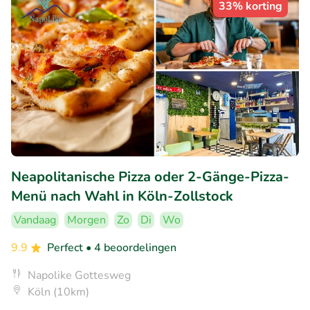
33% korting
Neapolitanische Pizza oder 2-Gänge-Pizza-
Menü nach Wahl in Köln-Zollstock
Vandaag
Morgen
Zo
Di
Wo
9.9
Perfect
• 4 beoordelingen
Napolike Gottesweg
Köln (10km)