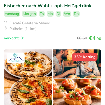
Eisbecher nach Wahl + opt. Heißgetränk
Vandaag
Morgen
Zo
Ma
Di
Wo
Do
Eiscafé Gelateria Milano
Pulheim (11km)
€4
Verkocht: 31
€8
,50
,90
33% korting