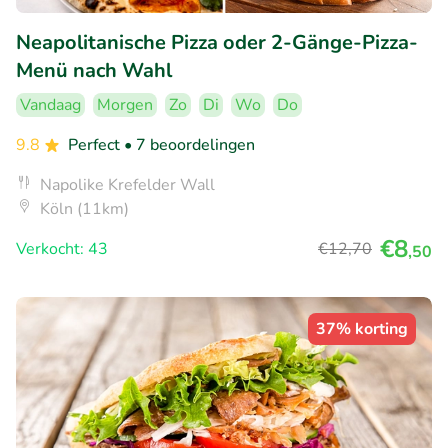
Neapolitanische Pizza oder 2-Gänge-Pizza-
Menü nach Wahl
Vandaag
Morgen
Zo
Di
Wo
Do
9.8
Perfect
• 7 beoordelingen
Napolike Krefelder Wall
Köln (11km)
€8
Verkocht: 43
€12
,70
,50
37% korting