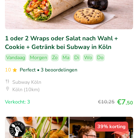
1 oder 2 Wraps oder Salat nach Wahl +
Cookie + Getränk bei Subway in Köln
Vandaag
Morgen
Zo
Ma
Di
Wo
Do
10
Perfect
• 3 beoordelingen
Subway Köln
Köln (10km)
€7
Verkocht: 3
€10
,25
,50
39% korting