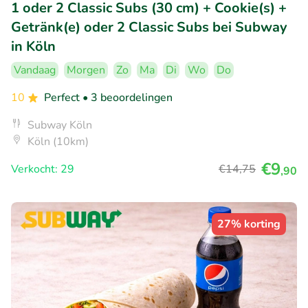
1 oder 2 Classic Subs (30 cm) + Cookie(s) +
Getränk(e) oder 2 Classic Subs bei Subway
in Köln
Vandaag
Morgen
Zo
Ma
Di
Wo
Do
10
Perfect
• 3 beoordelingen
Subway Köln
Köln (10km)
€9
Verkocht: 29
€14
,75
,90
27% korting