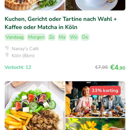
Kuchen, Gericht oder Tartine nach Wahl +
Kaffee oder Matcha in Köln
Vandaag
Morgen
Zo
Ma
Wo
Do
Nanay's Café
Köln (8km)
€4
Verkocht: 12
€7
,95
,90
33% korting