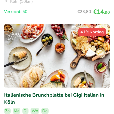
Köln (10km)
€14
Verkocht: 50
€23
,80
,90
41% korting
Italienische Brunchplatte bei Gigi Italian in
Köln
Zo
Ma
Di
Wo
Do