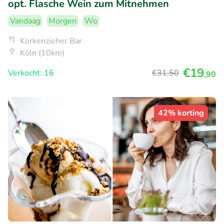
opt. Flasche Wein zum Mitnehmen
Vandaag
Morgen
Wo
Korkenzieher Bar
Köln (10km)
€19
Verkocht: 16
€31
,50
,90
42% korting