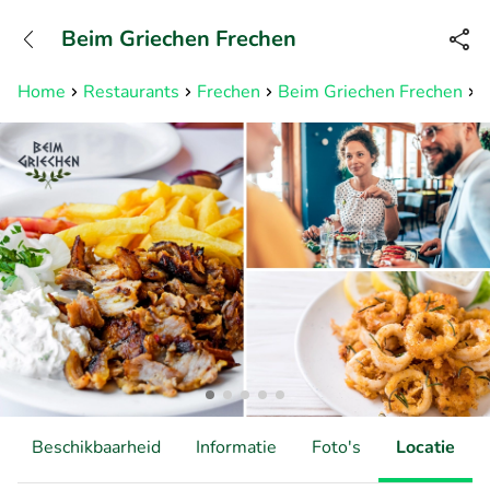
+31882050505
Beim Griechen Frechen
Bereikbaar tot 23:00 uur
Home
Restaurants
Frechen
Beim Griechen Frechen
2
Beschikbaarheid
Informatie
Foto's
Locatie