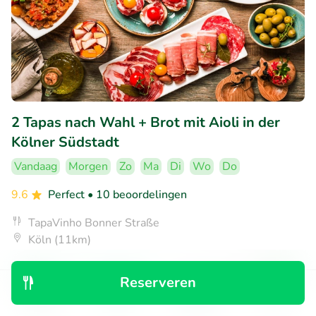
2 Tapas nach Wahl + Brot mit Aioli in der
Kölner Südstadt
Vandaag
Morgen
Zo
Ma
Di
Wo
Do
9.6
Perfect
• 10 beoordelingen
TapaVinho Bonner Straße
Köln (11km)
€9
Verkocht: 12
€17
,10
,90
Reserveren
Ontdek
Zoeken
Boekingen
Menu