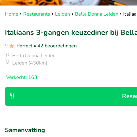
Home
Restaurants
Leiden
Bella Donna Leiden
Italia
Italiaans 3-gangen keuzediner bij Bel
9
Perfect
• 42 beoordelingen
Bella Donna Leiden
Leiden (430km)
Verkocht: 163
Rese
Samenvatting