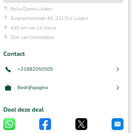
Bella Donna Leiden
Zwartemeerlaan 40, 2317LV Leiden
430 km van Le Havre
2km van treinstation
Contact
+31882050505
Bedrijfspagina
Deel deze deal