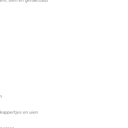
mi, uien en gehaktsaus
n
kappertjes en uien