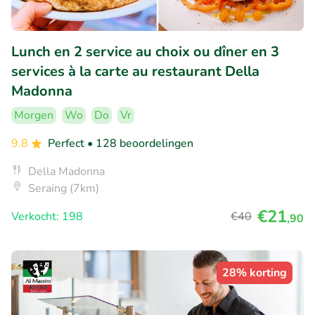
Lunch en 2 service au choix ou dîner en 3
services à la carte au restaurant Della
Madonna
Morgen
Wo
Do
Vr
9.8
Perfect
• 128 beoordelingen
Della Madonna
Seraing (7km)
€21
Verkocht: 198
€40
,90
28% korting