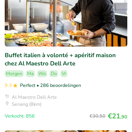
Buffet italien à volonté + apéritif maison
chez Al Maestro Dell Arte
Morgen
Ma
Wo
Do
Vr
9.3
Perfect
• 286 beoordelingen
Al Maestro Dell Arte
Seraing (8km)
€21
Verkocht: 856
€30
,50
,90