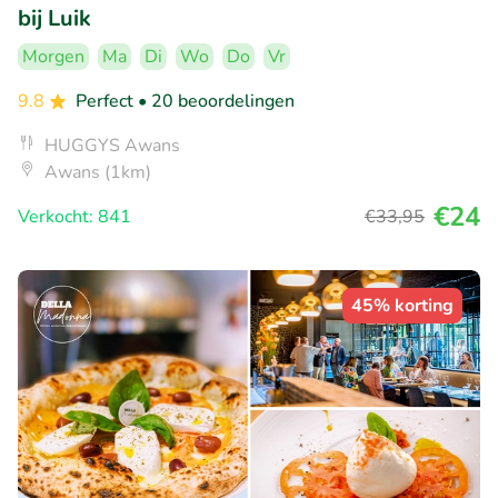
bij Luik
Morgen
Ma
Di
Wo
Do
Vr
9.8
Perfect
• 20 beoordelingen
HUGGYS Awans
Awans (1km)
€24
Verkocht: 841
€33
,95
45% korting