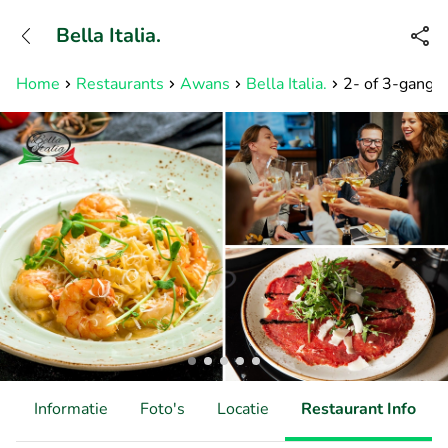
+31882050505
Bella Italia.
Bereikbaar tot 23:00 uur
Home
Restaurants
Awans
Bella Italia.
2- of 3-gangend
d
Informatie
Foto's
Locatie
Restaurant Info