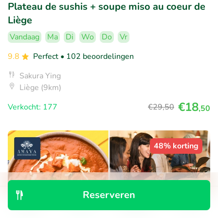
Plateau de sushis + soupe miso au coeur de
Liège
Vandaag
Ma
Di
Wo
Do
Vr
9.8
Perfect
• 102 beoordelingen
Sakura Ying
Liège (9km)
€18
Verkocht: 177
€29
,50
,50
48% korting
Reserveren
Ontdek
Zoeken
Boekingen
Menu