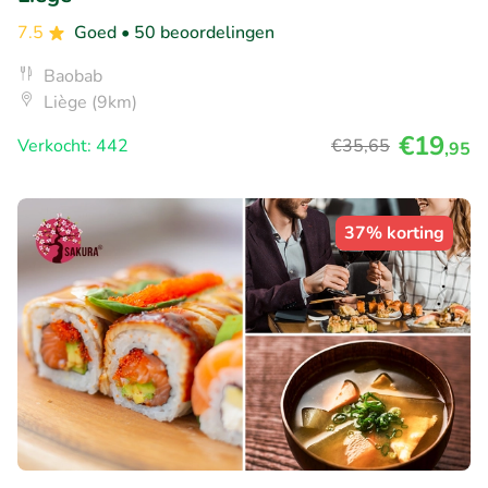
7.5
Goed
• 50 beoordelingen
Baobab
Liège (9km)
€19
Verkocht: 442
€35
,65
,95
37% korting