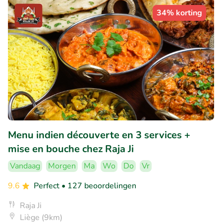
34% korting
Menu indien découverte en 3 services +
mise en bouche chez Raja Ji
Vandaag
Morgen
Ma
Wo
Do
Vr
9.6
Perfect
• 127 beoordelingen
Raja Ji
Liège (9km)