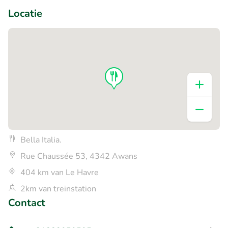
Locatie
Bella Italia.
Rue Chaussée 53, 4342 Awans
404 km van Le Havre
2km van treinstation
Contact