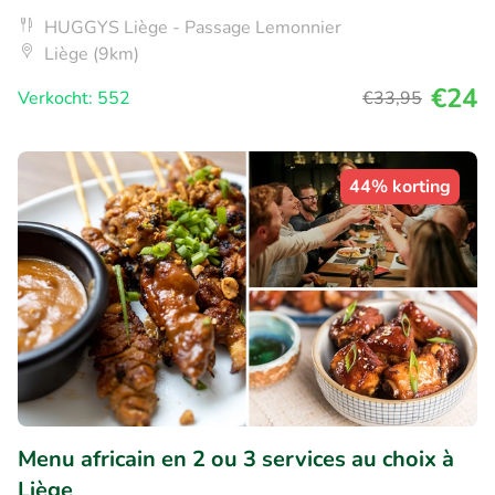
HUGGYS Liège - Passage Lemonnier
Liège (9km)
€24
Verkocht: 552
€33
,95
44% korting
Menu africain en 2 ou 3 services au choix à
Liège