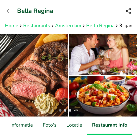
+31882050505
Bella Regina
Bereikbaar tot 23:00 uur
Home
Restaurants
Amsterdam
Bella Regina
3-gange
d
Informatie
Foto's
Locatie
Restaurant Info