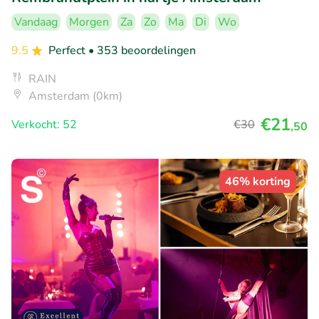
Vandaag
Morgen
Za
Zo
Ma
Di
Wo
9.5
Perfect
• 353 beoordelingen
RAIN
Amsterdam (0km)
€21
Verkocht: 52
€30
,50
46% korting