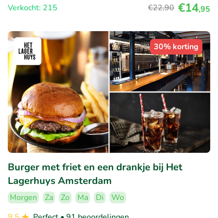
€14
Verkocht: 215
€22
,90
,95
30% korting
Burger met friet en een drankje bij Het
Lagerhuys Amsterdam
Morgen
Za
Zo
Ma
Di
Wo
9.5
Perfect
• 91 beoordelingen