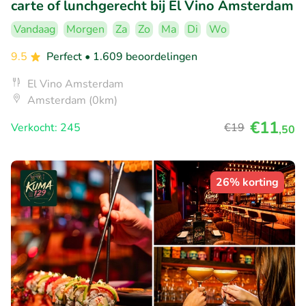
carte of lunchgerecht bij El Vino Amsterdam
Vandaag
Morgen
Za
Zo
Ma
Di
Wo
9.5
Perfect
• 1.609 beoordelingen
El Vino Amsterdam
Amsterdam (0km)
€11
Verkocht: 245
€19
,50
26% korting