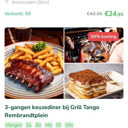
Amsterdam (0km)
€24
Verkocht: 59
€42
,30
,95
39% korting
3-gangen keuzediner bij Grill Tango
Rembrandtplein
Morgen
Za
Zo
Ma
Di
Wo