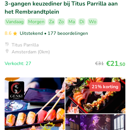
3-gangen keuzediner bij Titus Parrilla aan
het Rembrandtplein
Vandaag
Morgen
Za
Zo
Ma
Di
Wo
8.6
Uitstekend
• 177 beoordelingen
Titus Parrilla
Amsterdam (0km)
€21
Verkocht: 27
€31
,50
21% korting