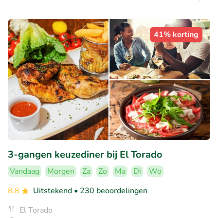
41% korting
3-gangen keuzediner bij El Torado
Vandaag
Morgen
Za
Zo
Ma
Di
Wo
8.8
Uitstekend
• 230 beoordelingen
El Torado