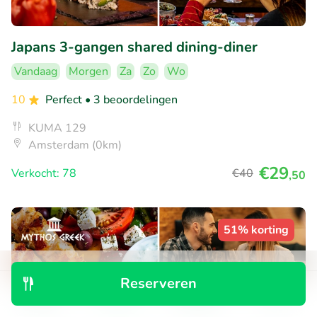
Japans 3-gangen shared dining-diner
Vandaag
Morgen
Za
Zo
Wo
10
Perfect
• 3 beoordelingen
KUMA 129
Amsterdam (0km)
€29
Verkocht: 78
€40
,50
51% korting
Reserveren
Ontdek
Zoeken
Boekingen
Menu