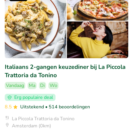
Italiaans 2-gangen keuzediner bij La Piccola
Trattoria da Tonino
Vandaag
Ma
Di
Wo
Erg populaire deal
8.5
Uitstekend
• 514 beoordelingen
La Piccola Trattoria da Tonino
Amsterdam (0km)