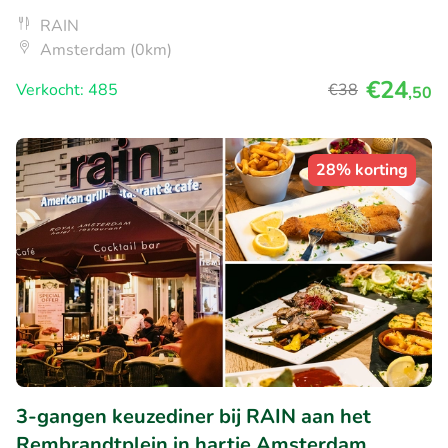
RAIN
Amsterdam (0km)
€24
Verkocht: 485
€38
,50
28% korting
3-gangen keuzediner bij RAIN aan het
Rembrandtplein in hartje Amsterdam