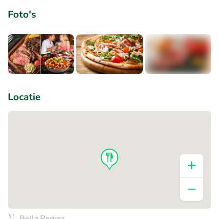
Foto's
+3
Locatie
Bella Regina