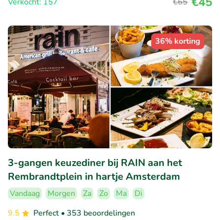
€45
Verkocht: 157
€65
36% korting
3-gangen keuzediner bij RAIN aan het
Rembrandtplein in hartje Amsterdam
Vandaag
Morgen
Za
Zo
Ma
Di
9.5
Perfect
• 353 beoordelingen