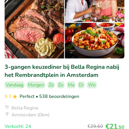
3-gangen keuzediner bij Bella Regina nabij
het Rembrandtplein in Amsterdam
Vandaag
Morgen
Za
Zo
Ma
Di
Wo
9.3
Perfect
• 538 beoordelingen
Bella Regina
Amsterdam (0km)
€21
Verkocht: 24
€29
,60
,50