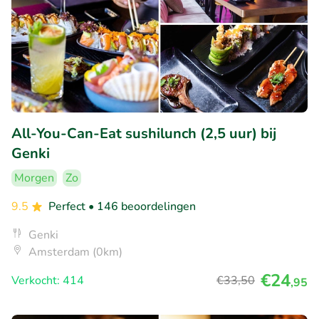
All-You-Can-Eat sushilunch (2,5 uur) bij
Genki
Morgen
Zo
9.5
Perfect
• 146 beoordelingen
Genki
Amsterdam (0km)
€24
Verkocht: 414
€33
,50
,95