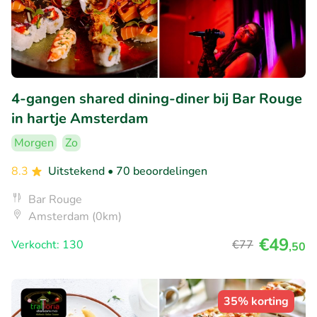
4-gangen shared dining-diner bij Bar Rouge
in hartje Amsterdam
Morgen
Zo
8.3
Uitstekend
• 70 beoordelingen
Bar Rouge
Amsterdam (0km)
€49
Verkocht: 130
€77
,50
35% korting