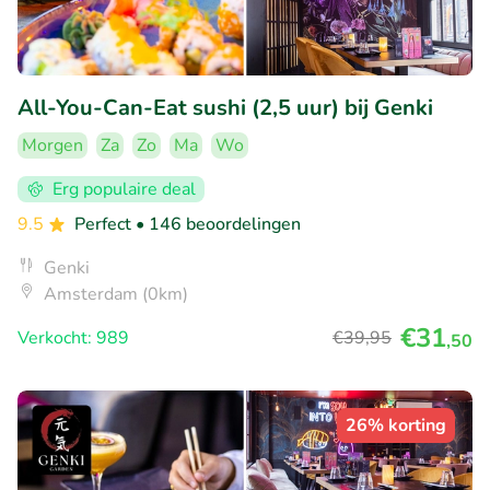
All-You-Can-Eat sushi (2,5 uur) bij Genki
Morgen
Za
Zo
Ma
Wo
Erg populaire deal
9.5
Perfect
• 146 beoordelingen
Genki
Amsterdam (0km)
€31
Verkocht: 989
€39
,95
,50
26% korting