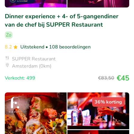
Dinner experience + 4- of 5-gangendiner
van de chef bij SUPPER Restaurant
Zo
8.2
Uitstekend
• 108 beoordelingen
SUPPER Restaurant
Amsterdam (0km)
€45
Verkocht: 499
€83
,50
36% korting