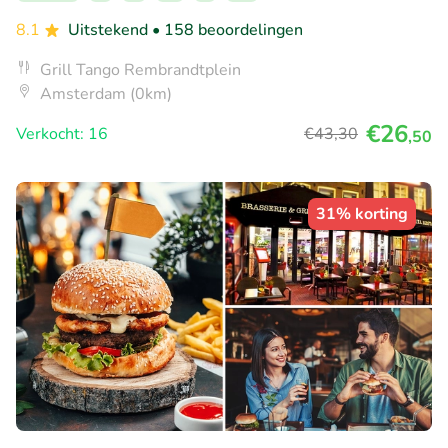
8.1
Uitstekend
• 158 beoordelingen
Grill Tango Rembrandtplein
Amsterdam (0km)
€26
Verkocht: 16
€43
,30
,50
31% korting