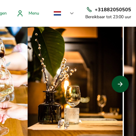
+31882050505
gen
Menu
Bereikbaar tot 23:00 uur