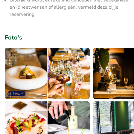
Uiteraard wordt er rekening gehouden met vegetariërs
en (di)eetwensen of allergieën, vermeld deze bij je
reservering
Foto's