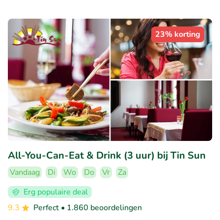
23% korting
All-You-Can-Eat & Drink (3 uur) bij Tin Sun
Vandaag
Di
Wo
Do
Vr
Za
Erg populaire deal
9.3
Perfect
• 1.860 beoordelingen