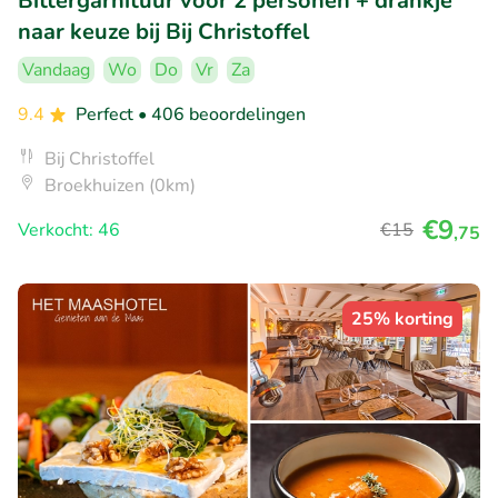
Bittergarnituur voor 2 personen + drankje
naar keuze bij Bij Christoffel
Vandaag
Wo
Do
Vr
Za
9.4
Perfect
• 406 beoordelingen
Bij Christoffel
Broekhuizen (0km)
€9
Verkocht: 46
€15
,75
25% korting