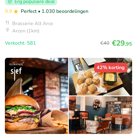
Erg populaire deal
9.9
Perfect
• 1.030 beoordelingen
Brasserie Alt Arce
Arcen (1km)
€29
Verkocht: 581
€40
,95
42% korting