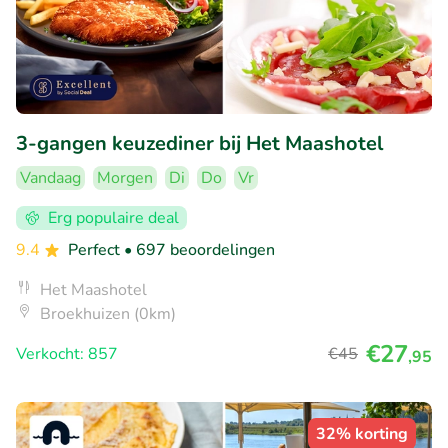
3-gangen keuzediner bij Het Maashotel
Vandaag
Morgen
Di
Do
Vr
Erg populaire deal
9.4
Perfect
• 697 beoordelingen
Het Maashotel
Broekhuizen (0km)
€27
Verkocht: 857
€45
,95
32% korting