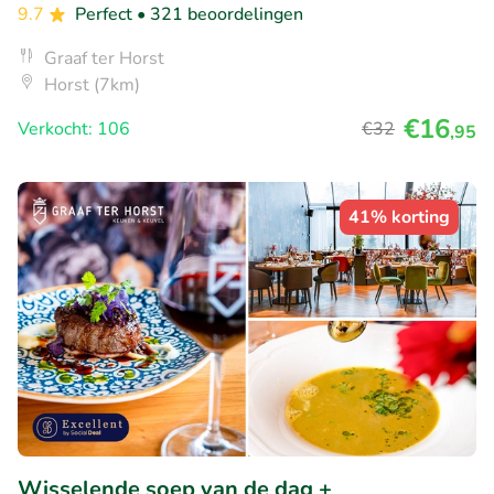
9.7
Perfect
• 321 beoordelingen
Graaf ter Horst
Horst (7km)
€16
Verkocht: 106
€32
,95
41% korting
Wisselende soep van de dag +