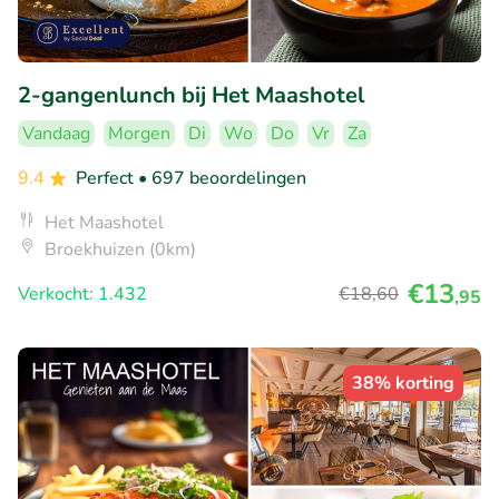
2-gangenlunch bij Het Maashotel
Vandaag
Morgen
Di
Wo
Do
Vr
Za
9.4
Perfect
• 697 beoordelingen
Het Maashotel
Broekhuizen (0km)
€13
Verkocht: 1.432
€18
,60
,95
38% korting