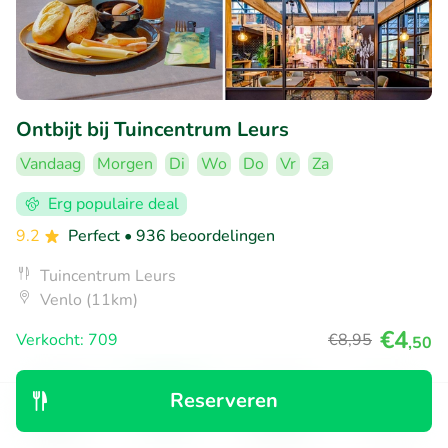
Ontbijt bij Tuincentrum Leurs
Vandaag
Morgen
Di
Wo
Do
Vr
Za
Erg populaire deal
9.2
Perfect
• 936 beoordelingen
Tuincentrum Leurs
Venlo (11km)
€4
Verkocht: 709
€8
,95
,50
Reserveren
35% korting
Ontdek
Zoeken
Boekingen
Menu