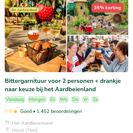
35% korting
Bittergarnituur voor 2 personen + drankje
naar keuze bij het Aardbeienland
Vandaag
Morgen
Di
Wo
Do
Vr
Za
7.8
Goed
• 1.402 beoordelingen
Het Aardbeienland
Horst (7km)