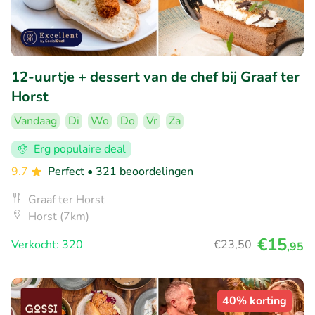
12-uurtje + dessert van de chef bij Graaf ter
Horst
Vandaag
Di
Wo
Do
Vr
Za
Erg populaire deal
9.7
Perfect
• 321 beoordelingen
Graaf ter Horst
Horst (7km)
€15
Verkocht: 320
€23
,50
,95
40% korting