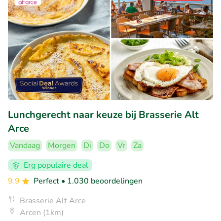
Lunchgerecht naar keuze bij Brasserie Alt
Arce
Vandaag
Morgen
Di
Do
Vr
Za
Erg populaire deal
9.9
Perfect
• 1.030 beoordelingen
Brasserie Alt Arce
Arcen (1km)