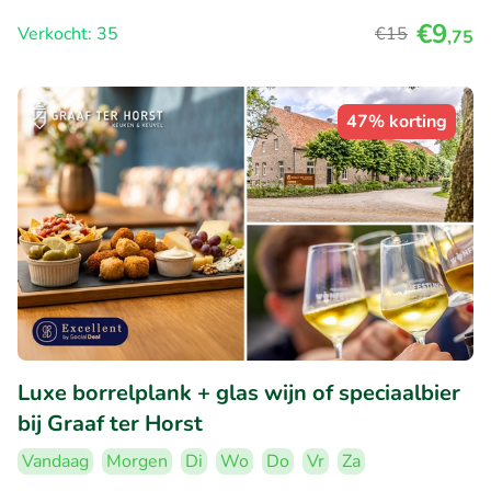
€9
Verkocht: 35
€15
,75
47% korting
Luxe borrelplank + glas wijn of speciaalbier
bij Graaf ter Horst
Vandaag
Morgen
Di
Wo
Do
Vr
Za