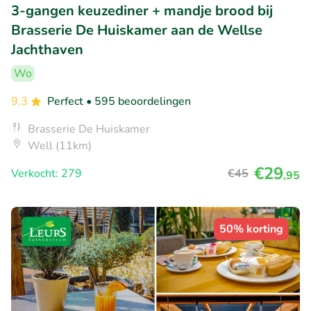
3-gangen keuzediner + mandje brood bij
Brasserie De Huiskamer aan de Wellse
Jachthaven
Wo
9.3
Perfect
• 595 beoordelingen
Brasserie De Huiskamer
Well (11km)
€29
Verkocht: 279
€45
,95
50% korting