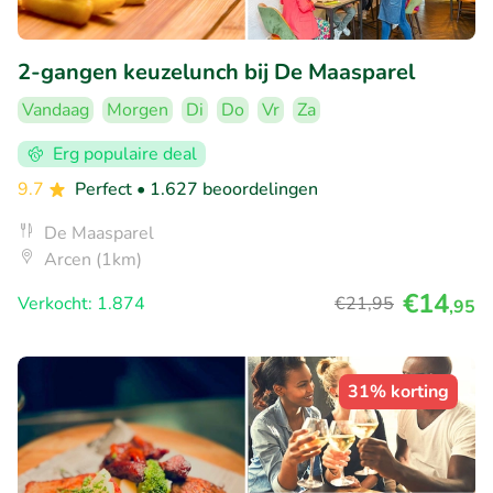
2-gangen keuzelunch bij De Maasparel
Vandaag
Morgen
Di
Do
Vr
Za
Erg populaire deal
9.7
Perfect
• 1.627 beoordelingen
De Maasparel
Arcen (1km)
€14
Verkocht: 1.874
€21
,95
,95
31% korting