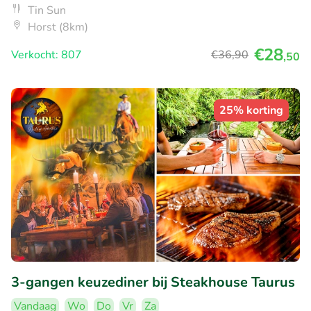
Tin Sun
Horst (8km)
€28
Verkocht: 807
€36
,90
,50
25% korting
3-gangen keuzediner bij Steakhouse Taurus
Vandaag
Wo
Do
Vr
Za