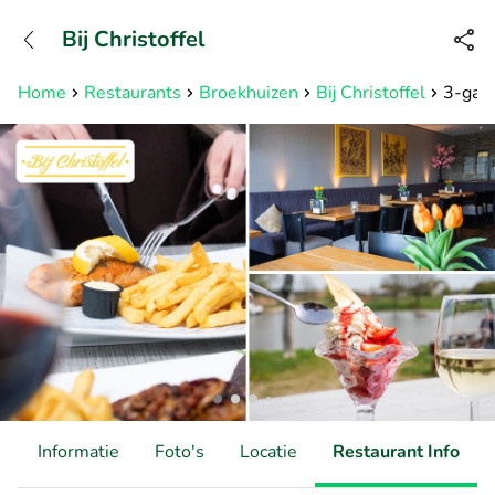
+31882050505
Bij Christoffel
Bereikbaar tot 23:00 uur
Home
Restaurants
Broekhuizen
Bij Christoffel
3-gang
d
Informatie
Foto's
Locatie
Restaurant Info