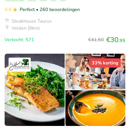
9.6
Perfect
• 260 beoordelingen
Steakhouse Taurus
Velden (9km)
€30
Verkocht: 571
€41
,50
,95
33% korting