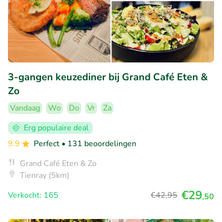
3-gangen keuzediner bij Grand Café Eten &
Zo
Vandaag
Wo
Do
Vr
Za
Erg populaire deal
9.9
Perfect
• 131 beoordelingen
Grand Café Eten & Zo
Tienray (5km)
€29
Verkocht: 165
€42
,95
,50