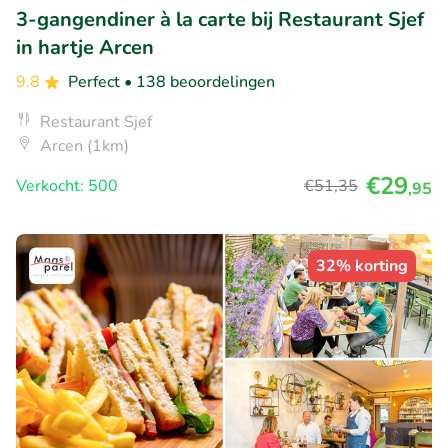
3-gangendiner à la carte bij Restaurant Sjef
in hartje Arcen
9.8
Perfect
• 138 beoordelingen
Restaurant Sjef
Arcen (1km)
€29
Verkocht: 500
€51
,35
,95
32% korting