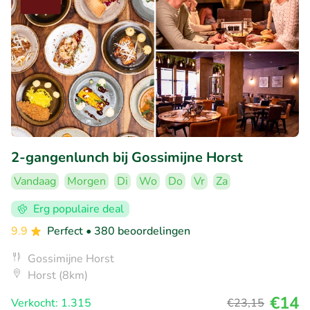
2-gangenlunch bij Gossimijne Horst
Vandaag
Morgen
Di
Wo
Do
Vr
Za
Erg populaire deal
9.9
Perfect
• 380 beoordelingen
Gossimijne Horst
Horst (8km)
€14
Verkocht: 1.315
€23
,15