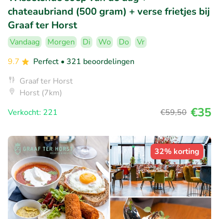
chateaubriand (500 gram) + verse frietjes bij
Graaf ter Horst
Vandaag
Morgen
Di
Wo
Do
Vr
9.7
Perfect
• 321 beoordelingen
Graaf ter Horst
Horst (7km)
€35
Verkocht: 221
€59
,50
32% korting