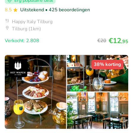
Erg populaire deal
8.5
Uitstekend
• 425 beoordelingen
Happy Italy Tilburg
Tilburg (1km)
€12
Verkocht: 2.808
€20
,95
38% korting