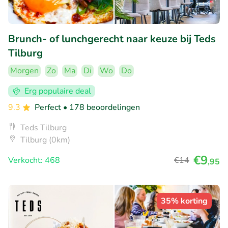
Brunch- of lunchgerecht naar keuze bij Teds
Tilburg
Morgen
Zo
Ma
Di
Wo
Do
Erg populaire deal
9.3
Perfect
• 178 beoordelingen
Teds Tilburg
Tilburg (0km)
€9
Verkocht: 468
€14
,95
35% korting