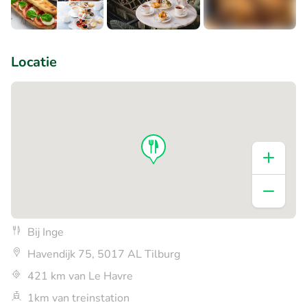
+1
Locatie
Bij Inge
Havendijk 75, 5017 AL Tilburg
421 km van Le Havre
1km van treinstation