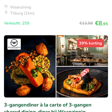
Waanzinnig
Tilburg (1km)
€8
Verkocht: 259
€12
,50
,95
39% korting
3-gangendiner à la carte of 3-gangen
shared dining-diner bij Waanzinnig