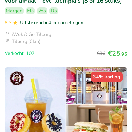
voor afhaal + evt. loempia's (8 of 16 stuks)
Morgen
Ma
Wo
Do
8.3
Uitstekend
• 4 beoordelingen
iWok & Go Tilburg
Tilburg (0km)
€25
Verkocht: 107
€36
,95
34% korting