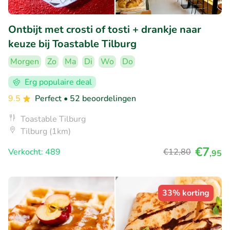
Ontbijt met crosti of tosti + drankje naar
keuze bij Toastable Tilburg
Morgen
Zo
Ma
Di
Wo
Do
Erg populaire deal
9.5
Perfect
• 52 beoordelingen
Toastable Tilburg
Tilburg (1km)
€7
Verkocht: 489
€12
,80
,95
33% korting