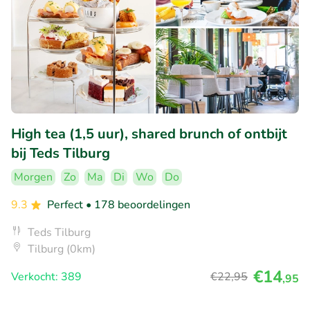
High tea (1,5 uur), shared brunch of ontbijt
bij Teds Tilburg
Morgen
Zo
Ma
Di
Wo
Do
9.3
Perfect
• 178 beoordelingen
Teds Tilburg
Tilburg (0km)
€14
Verkocht: 389
€22
,95
,95