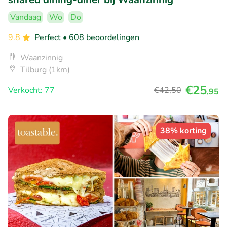
Vandaag
Wo
Do
9.8
Perfect
• 608 beoordelingen
Waanzinnig
Tilburg (1km)
€25
Verkocht: 77
€42
,50
,95
38% korting