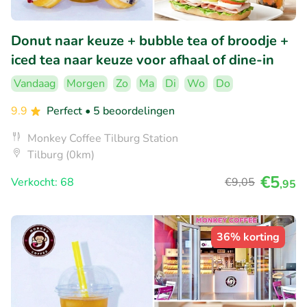
Donut naar keuze + bubble tea of broodje +
iced tea naar keuze voor afhaal of dine-in
Vandaag
Morgen
Zo
Ma
Di
Wo
Do
9.9
Perfect
• 5 beoordelingen
Monkey Coffee Tilburg Station
Tilburg (0km)
€5
Verkocht: 68
€9
,05
,95
36% korting