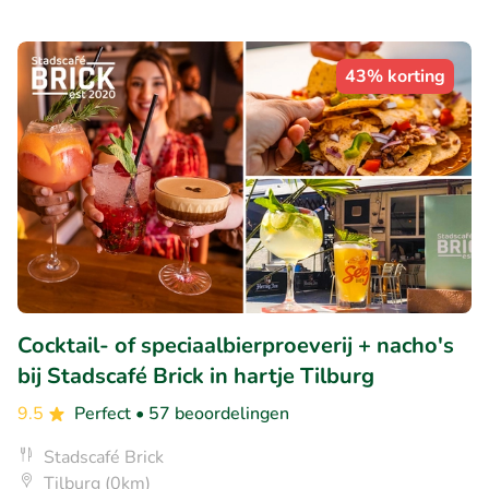
43% korting
Cocktail- of speciaalbierproeverij + nacho's
bij Stadscafé Brick in hartje Tilburg
9.5
Perfect
• 57 beoordelingen
Stadscafé Brick
Tilburg (0km)