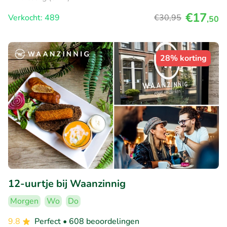
€17
Verkocht: 489
€30
,95
,50
28% korting
12-uurtje bij Waanzinnig
Morgen
Wo
Do
9.8
Perfect
• 608 beoordelingen