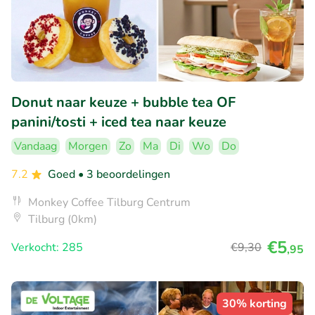
Donut naar keuze + bubble tea OF
panini/tosti + iced tea naar keuze
Vandaag
Morgen
Zo
Ma
Di
Wo
Do
7.2
Goed
• 3 beoordelingen
Monkey Coffee Tilburg Centrum
Tilburg (0km)
€5
Verkocht: 285
€9
,30
,95
30% korting