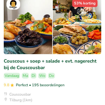
53% korting
Couscous + soep + salade + evt. nagerecht
bij de Couscousbar
Vandaag
Ma
Di
Wo
Do
9.8
Perfect
• 195 beoordelingen
Couscousbar
Tilburg (1km)