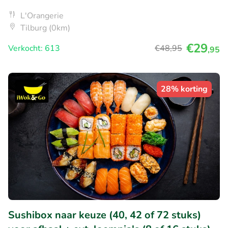
L'Orangerie
Tilburg (0km)
€29
Verkocht: 613
€48
,95
,95
28% korting
Sushibox naar keuze (40, 42 of 72 stuks)