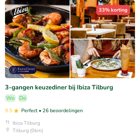
33% korting
3-gangen keuzediner bij Ibiza Tilburg
Wo
Do
9.5
Perfect
• 26 beoordelingen
Ibiza Tilburg
Tilburg (0km)