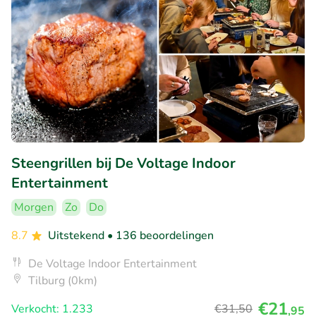
Steengrillen bij De Voltage Indoor
Entertainment
Morgen
Zo
Do
8.7
Uitstekend
• 136 beoordelingen
De Voltage Indoor Entertainment
Tilburg (0km)
€21
Verkocht: 1.233
€31
,50
,95