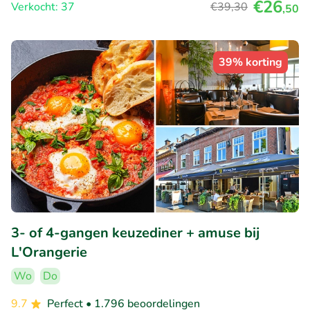
€26
Verkocht: 37
€39
,30
,50
39% korting
3- of 4-gangen keuzediner + amuse bij
L'Orangerie
Wo
Do
9.7
Perfect
• 1.796 beoordelingen