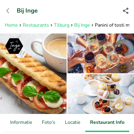
+31882050505
Bij Inge
Bereikbaar tot 23:00 uur
Home
Restaurants
Tilburg
Bij Inge
Panini of tosti m
d
Informatie
Foto's
Locatie
Restaurant Info