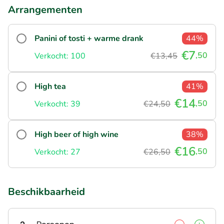
Arrangementen
Panini of tosti + warme drank
44%
€7
,50
Verkocht: 100
€13,45
High tea
41%
€14
,50
Verkocht: 39
€24,50
High beer of high wine
38%
€16
,50
Verkocht: 27
€26,50
Beschikbaarheid