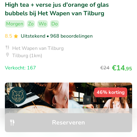
High tea + verse jus d'orange of glas
bubbels bij Het Wapen van Tilburg
Morgen
Zo
Wo
Do
8.5
Uitstekend
• 968 beoordelingen
Het Wapen van Tilburg
Tilburg (1km)
€14
Verkocht: 167
€24
,95
46% korting
Reserveren
Ontdek
Zoeken
Boekingen
Menu