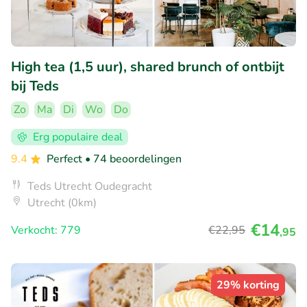
High tea (1,5 uur), shared brunch of ontbijt
bij Teds
Zo
Ma
Di
Wo
Do
Erg populaire deal
9.4
Perfect
• 74 beoordelingen
Teds Utrecht Oudegracht
Utrecht (0km)
€14
Verkocht: 779
€22
,95
,95
29% korting