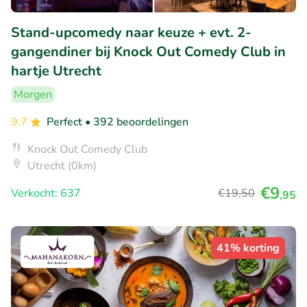
Stand-upcomedy naar keuze + evt. 2-
gangendiner bij Knock Out Comedy Club in
hartje Utrecht
Morgen
9.7
Perfect
• 392 beoordelingen
Knock Out Comedy Club
Utrecht (0km)
€9
Verkocht: 637
€19
,50
,95
41% korting