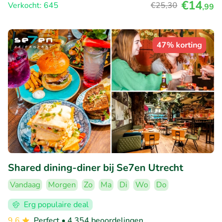
€14
Verkocht: 645
€25
,30
,99
47% korting
Shared dining-diner bij Se7en Utrecht
Vandaag
Morgen
Zo
Ma
Di
Wo
Do
Erg populaire deal
9.6
Perfect
• 4.354 beoordelingen