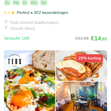
Zo
Ma
Di
Wo
Do
9.4
Perfect
• 302 beoordelingen
Teds Utrecht Stadhuisplein
Utrecht (0km)
€14
Verkocht: 189
€22
,95
,95
29% korting