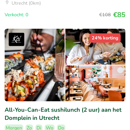
Utrecht (0km)
€85
Verkocht: 0
€108
24% korting
All-You-Can-Eat sushilunch (2 uur) aan het
Domplein in Utrecht
Morgen
Zo
Di
Wo
Do