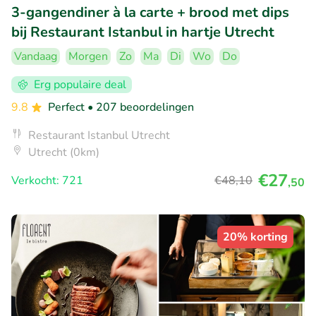
3-gangendiner à la carte + brood met dips
bij Restaurant Istanbul in hartje Utrecht
Vandaag
Morgen
Zo
Ma
Di
Wo
Do
Erg populaire deal
9.8
Perfect
• 207 beoordelingen
Restaurant Istanbul Utrecht
Utrecht (0km)
€27
Verkocht: 721
€48
,10
,50
20% korting