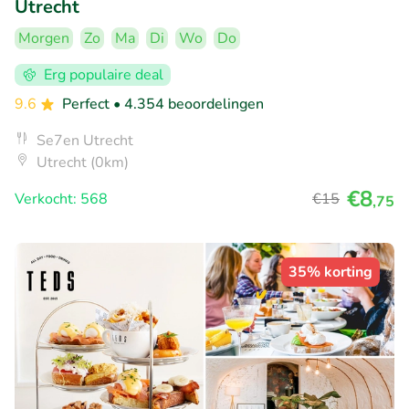
Utrecht
Morgen
Zo
Ma
Di
Wo
Do
Erg populaire deal
9.6
Perfect
• 4.354 beoordelingen
Se7en Utrecht
Utrecht (0km)
€8
Verkocht: 568
€15
,75
35% korting