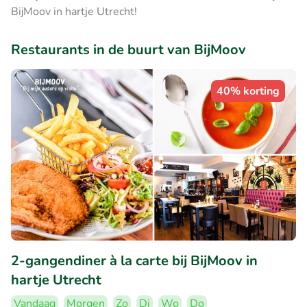
BijMoov in hartje Utrecht!
Restaurants in de buurt van BijMoov
40% korting
2-gangendiner à la carte bij BijMoov in
hartje Utrecht
Vandaag
Morgen
Zo
Di
Wo
Do