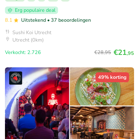
Erg populaire deal
8.1
Uitstekend
• 37 beoordelingen
Sushi Koi Utrecht
Utrecht (0km)
€21
Verkocht: 2.726
€28
,95
,95
49% korting