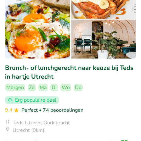
Brunch- of lunchgerecht naar keuze bij Teds
in hartje Utrecht
Morgen
Zo
Ma
Di
Wo
Do
Erg populaire deal
9.4
Perfect
• 74 beoordelingen
Teds Utrecht Oudegracht
Utrecht (0km)