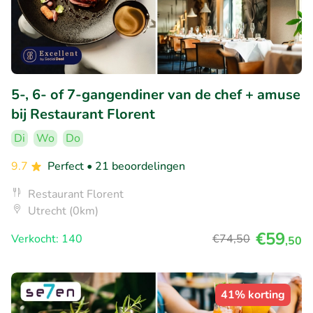
5-, 6- of 7-gangendiner van de chef + amuse
bij Restaurant Florent
Di
Wo
Do
9.7
Perfect
• 21 beoordelingen
Restaurant Florent
Utrecht (0km)
€59
Verkocht: 140
€74
,50
,50
41% korting