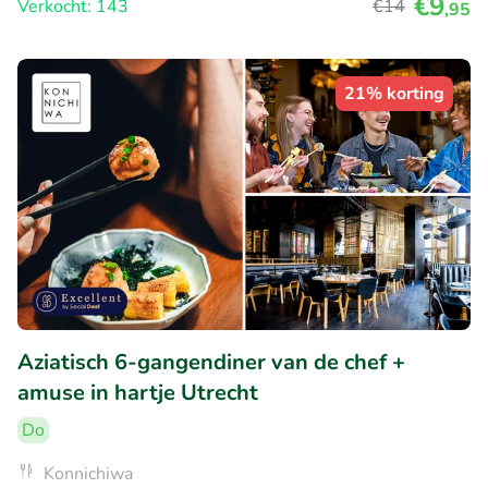
€9
Verkocht: 143
€14
,95
21% korting
Aziatisch 6-gangendiner van de chef +
amuse in hartje Utrecht
Do
Konnichiwa