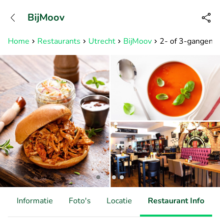
+31882050505
BijMoov
Bereikbaar tot 23:00 uur
Home
Restaurants
Utrecht
BijMoov
2- of 3-gangen k
d
Informatie
Foto's
Locatie
Restaurant Info