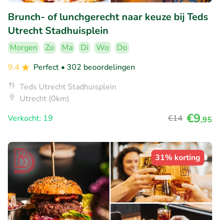
Brunch- of lunchgerecht naar keuze bij Teds
Utrecht Stadhuisplein
Morgen
Zo
Ma
Di
Wo
Do
9.4
Perfect
• 302 beoordelingen
Teds Utrecht Stadhuisplein
Utrecht (0km)
€9
Verkocht: 19
€14
,95
31% korting