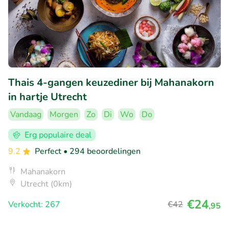
Thais 4-gangen keuzediner bij Mahanakorn
in hartje Utrecht
Vandaag
Morgen
Zo
Di
Wo
Do
Erg populaire deal
9.2
Perfect
• 294 beoordelingen
Mahanakorn
Utrecht (0km)
€24
Verkocht: 267
€42
,95