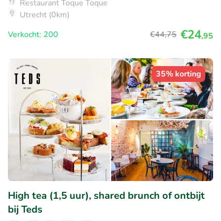
Restaurant Toque Toque
Utrecht (0km)
€24
Verkocht: 200
€44
,75
,95
35% korting
High tea (1,5 uur), shared brunch of ontbijt
bij Teds