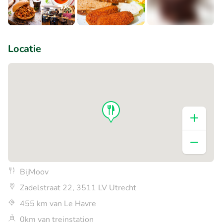
+1
Locatie
BijMoov
Zadelstraat 22, 3511 LV Utrecht
455 km van Le Havre
0km van treinstation