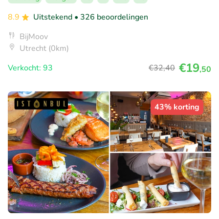
8.9
Uitstekend
• 326 beoordelingen
BijMoov
Utrecht (0km)
€19
Verkocht: 93
€32
,40
,50
43% korting