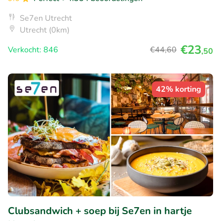
Se7en Utrecht
Utrecht (0km)
€23
Verkocht: 846
€44
,60
,50
42% korting
Clubsandwich + soep bij Se7en in hartje