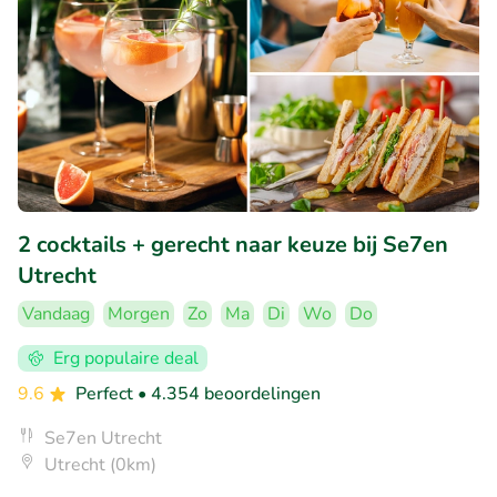
2 cocktails + gerecht naar keuze bij Se7en
Utrecht
Vandaag
Morgen
Zo
Ma
Di
Wo
Do
Erg populaire deal
9.6
Perfect
• 4.354 beoordelingen
Se7en Utrecht
Utrecht (0km)