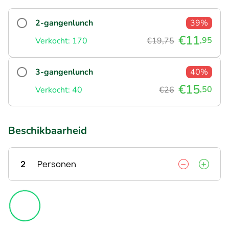
2-gangenlunch
39%
€11
,95
Verkocht: 170
€19,75
3-gangenlunch
40%
€15
,50
Verkocht: 40
€26
Beschikbaarheid
2
Personen