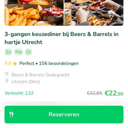
3-gangen keuzediner bij Beers & Barrels in
hartje Utrecht
Zo
Ma
Di
9.8
Perfect
• 106 beoordelingen
Beers & Barrels Oudegracht
Utrecht (0km)
€22
Verkocht: 132
€32
,65
,50
Reserveren
43% korting
Ontdek
Zoeken
Boekingen
Menu