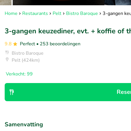
Home
Restaurants
Pelt
Bistro Baroque
3-gangen keuz
3-gangen keuzediner, evt. + koffie of t
9.8
Perfect
• 253 beoordelingen
Bistro Baroque
Pelt (424km)
Verkocht: 99
Rese
Samenvatting