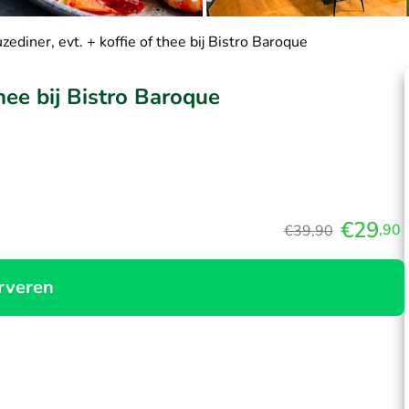
ediner, evt. + koffie of thee bij Bistro Baroque
hee bij Bistro Baroque
€29
,90
€39,90
rveren