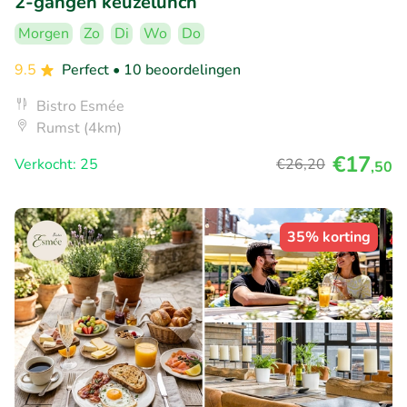
2-gangen keuzelunch
Morgen
Zo
Di
Wo
Do
9.5
Perfect
• 10 beoordelingen
Bistro Esmée
Rumst (4km)
€17
Verkocht: 25
€26
,20
,50
35% korting