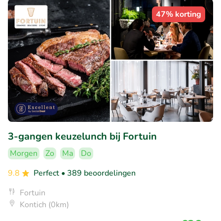
47% korting
3-gangen keuzelunch bij Fortuin
Morgen
Zo
Ma
Do
9.8
Perfect
• 389 beoordelingen
Fortuin
Kontich (0km)