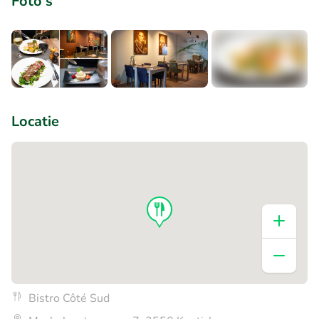
Foto's
+6
Locatie
Bistro Côté Sud