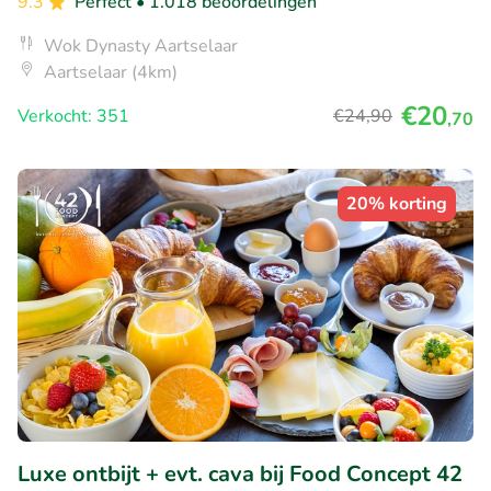
9.3
Perfect
• 1.018 beoordelingen
Wok Dynasty Aartselaar
Aartselaar (4km)
€20
Verkocht: 351
€24
,90
,70
20% korting
Luxe ontbijt + evt. cava bij Food Concept 42