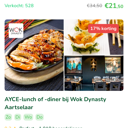
€21
Verkocht: 528
€34
,50
,50
17% korting
AYCE-lunch of -diner bij Wok Dynasty
Aartselaar
Zo
Di
Wo
Do