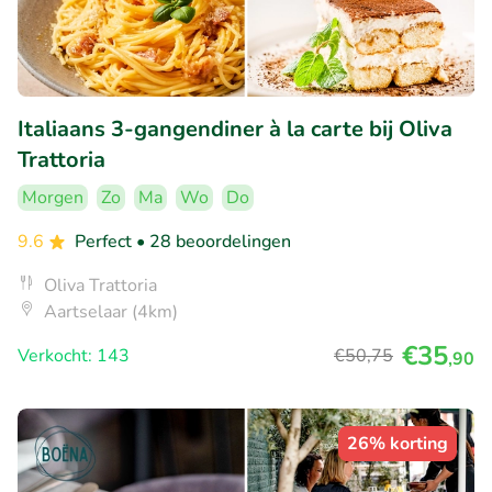
Italiaans 3-gangendiner à la carte bij Oliva
Trattoria
Morgen
Zo
Ma
Wo
Do
9.6
Perfect
• 28 beoordelingen
Oliva Trattoria
Aartselaar (4km)
€35
Verkocht: 143
€50
,75
,90
26% korting