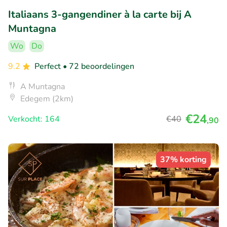
Italiaans 3-gangendiner à la carte bij A
Muntagna
Wo
Do
9.2
Perfect
• 72 beoordelingen
A Muntagna
Edegem (2km)
€24
Verkocht: 164
€40
,90
37% korting