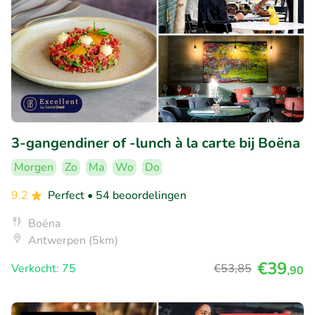
3-gangendiner of -lunch à la carte bij Boëna
Morgen
Zo
Ma
Wo
Do
9.2
Perfect
• 54 beoordelingen
Boëna
Antwerpen (5km)
€39
Verkocht: 75
€53
,85
,90