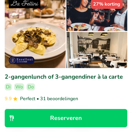
27% korting
2-gangenlunch of 3-gangendiner à la carte
Di
Wo
Do
9.9
Perfect
• 31 beoordelingen
Da Fellini
Reserveren
Antwerpen (5km)
Ontdek
Zoeken
Boekingen
Menu
€32
Verkocht: 408
€45
,10
,90