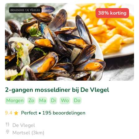
38% korting
2-gangen mosseldiner bij De Vlegel
Morgen
Zo
Ma
Di
Wo
Do
9.4
Perfect
• 195 beoordelingen
De Vlegel
Mortsel (3km)