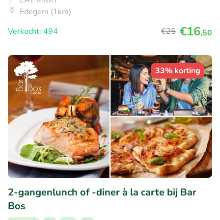
EAT MRKT
Edegem (1km)
€16
Verkocht: 494
€25
,50
33% korting
2-gangenlunch of -diner à la carte bij Bar
Bos