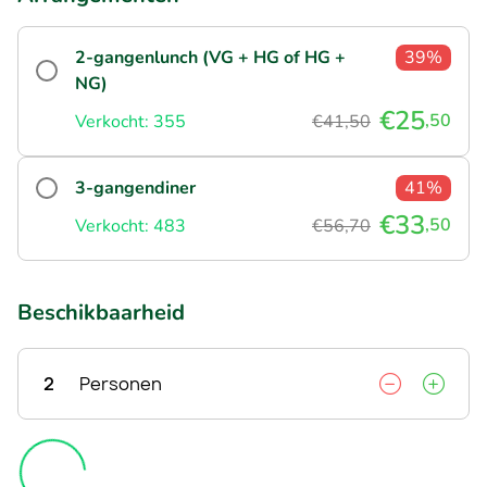
2-gangenlunch (VG + HG of HG +
39%
NG)
€25
,50
Verkocht: 355
€41,50
3-gangendiner
41%
€33
,50
Verkocht: 483
€56,70
Beschikbaarheid
2
Personen