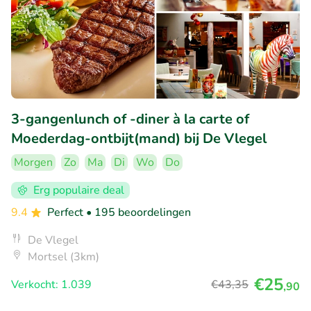
3-gangenlunch of -diner à la carte of
Moederdag-ontbijt(mand) bij De Vlegel
Morgen
Zo
Ma
Di
Wo
Do
Erg populaire deal
9.4
Perfect
• 195 beoordelingen
De Vlegel
Mortsel (3km)
€25
Verkocht: 1.039
€43
,35
,90