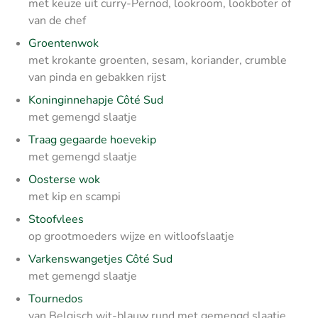
met keuze uit curry-Pernod, lookroom, lookboter of
van de chef
Groentenwok
met krokante groenten, sesam, koriander, crumble
van pinda en gebakken rijst
Koninginnehapje Côté Sud
met gemengd slaatje
Traag gegaarde hoevekip
met gemengd slaatje
Oosterse wok
met kip en scampi
Stoofvlees
op grootmoeders wijze en witloofslaatje
Varkenswangetjes Côté Sud
met gemengd slaatje
Tournedos
van Belgisch wit-blauw rund met gemengd slaatje