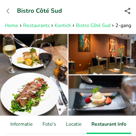
+31882050505
Bistro Côté Sud
Bereikbaar tot 23:00 uur
Home
Restaurants
Kontich
Bistro Côté Sud
2-gangenl
d
Informatie
Foto's
Locatie
Restaurant Info