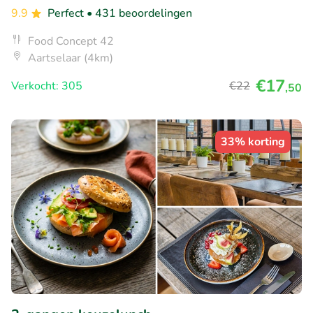
9.9
Perfect
• 431 beoordelingen
Food Concept 42
Aartselaar (4km)
€17
Verkocht: 305
€22
,50
33% korting