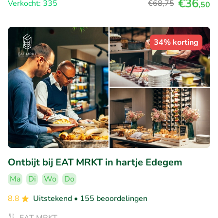
€36
Verkocht: 335
€68
,75
,50
34% korting
Ontbijt bij EAT MRKT in hartje Edegem
Ma
Di
Wo
Do
8.8
Uitstekend
• 155 beoordelingen