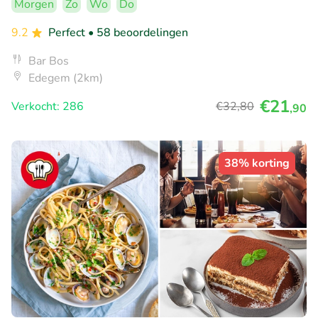
Morgen
Zo
Wo
Do
9.2
Perfect
• 58 beoordelingen
Bar Bos
Edegem (2km)
€21
Verkocht: 286
€32
,80
,90
38% korting