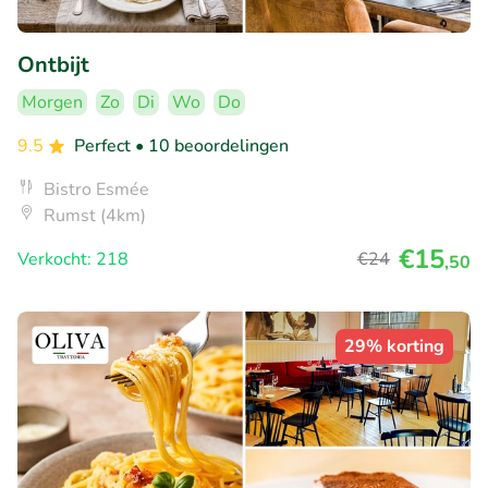
Ontbijt
Morgen
Zo
Di
Wo
Do
9.5
Perfect
• 10 beoordelingen
Bistro Esmée
Rumst (4km)
€15
Verkocht: 218
€24
,50
29% korting