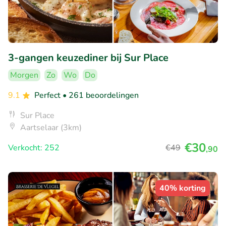
3-gangen keuzediner bij Sur Place
Morgen
Zo
Wo
Do
9.1
Perfect
• 261 beoordelingen
Sur Place
Aartselaar (3km)
€30
Verkocht: 252
€49
,90
40% korting