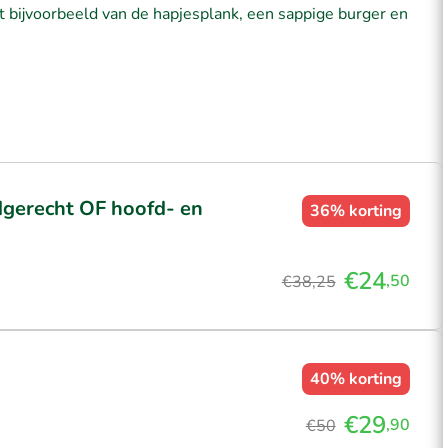
et bijvoorbeeld van de hapjesplank, een sappige burger en
dgerecht OF hoofd- en
36%
korting
€24
,50
€38,25
40%
korting
€29
,90
€50