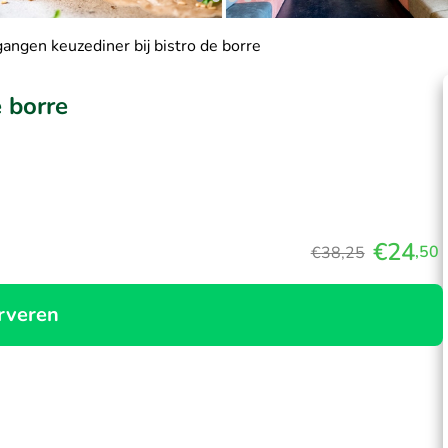
gangen keuzediner bij bistro de borre
e borre
€24
,50
€38,25
rveren