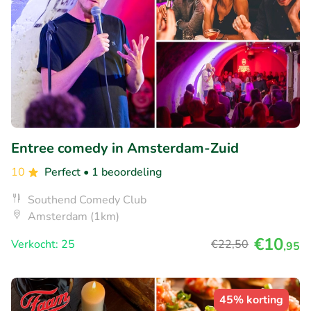
Entree comedy in Amsterdam-Zuid
10
Perfect
• 1 beoordeling
Southend Comedy Club
Amsterdam (1km)
€10
Verkocht: 25
€22
,50
,95
45% korting