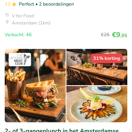
10
Perfect
• 2 beoordelingen
V for Food
Amsterdam (1km)
€9
Verkocht: 46
€25
,95
31% korting
2- of 3-gangenlunch in het Amsterdamse