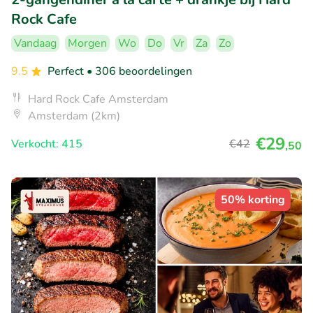
Rock Cafe
Vandaag
Morgen
Wo
Do
Vr
Za
Zo
9.5
Perfect
• 306 beoordelingen
Hard Rock Cafe Amsterdam
Amsterdam (2km)
€29
Verkocht: 415
€42
,50
50% korting