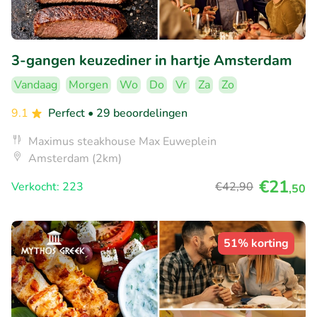
3-gangen keuzediner in hartje Amsterdam
Vandaag
Morgen
Wo
Do
Vr
Za
Zo
9.1
Perfect
• 29 beoordelingen
Maximus steakhouse Max Euweplein
Amsterdam (2km)
€21
Verkocht: 223
€42
,90
,50
51% korting