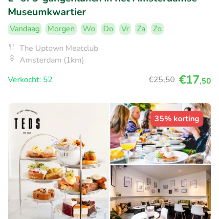
Museumkwartier
Vandaag
Morgen
Wo
Do
Vr
Za
Zo
The Uptown Meatclub
Amsterdam (1km)
€17
Verkocht: 52
€25
,50
,50
35% korting