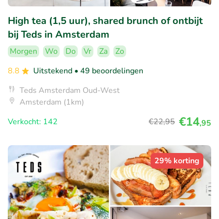
High tea (1,5 uur), shared brunch of ontbijt
bij Teds in Amsterdam
Morgen
Wo
Do
Vr
Za
Zo
8.8
Uitstekend
• 49 beoordelingen
Teds Amsterdam Oud-West
Amsterdam (1km)
€14
Verkocht: 142
€22
,95
,95
29% korting