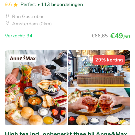
9.6
Perfect
• 113 beoordelingen
Ron Gastrobar
Amsterdam (0km)
€49
Verkocht: 94
€66
,65
,50
29% korting
High tea incl. onbeperkt thee bij Anne&Max