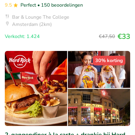
9.5
Perfect
• 150 beoordelingen
Bar & Lounge The College
Amsterdam (2km)
€33
Verkocht: 1.424
€47
,50
30% korting
2-gangendiner à la carte + drankje bij Hard