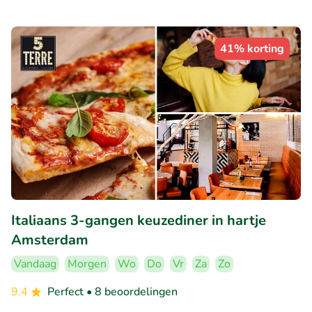
41% korting
Italiaans 3-gangen keuzediner in hartje
Amsterdam
Vandaag
Morgen
Wo
Do
Vr
Za
Zo
9.4
Perfect
• 8 beoordelingen