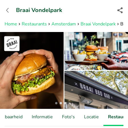
+31882050505
Braai Vondelpark
Bereikbaar tot 23:00 uur
Home
Restaurants
Amsterdam
Braai Vondelpark
Bur
hikbaarheid
Informatie
Foto's
Locatie
Restauran