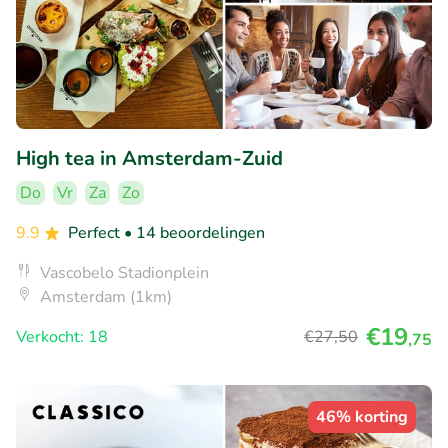
High tea in Amsterdam-Zuid
Do
Vr
Za
Zo
9.9
Perfect
• 14 beoordelingen
Vascobelo Stadionplein
Amsterdam (1km)
€19
Verkocht: 18
€27
,50
,75
46% korting