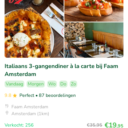
Italiaans 3-gangendiner à la carte bij Faam
Amsterdam
Vandaag
Morgen
Wo
Do
Zo
9.8
Perfect
• 87 beoordelingen
Faam Amsterdam
Amsterdam (1km)
€19
Verkocht: 256
€35
,95
,95