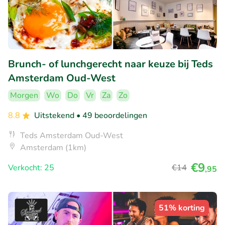
Brunch- of lunchgerecht naar keuze bij Teds
Amsterdam Oud-West
Morgen
Wo
Do
Vr
Za
Zo
8.8
Uitstekend
• 49 beoordelingen
Teds Amsterdam Oud-West
Amsterdam (1km)
€9
Verkocht: 25
€14
,95
51% korting