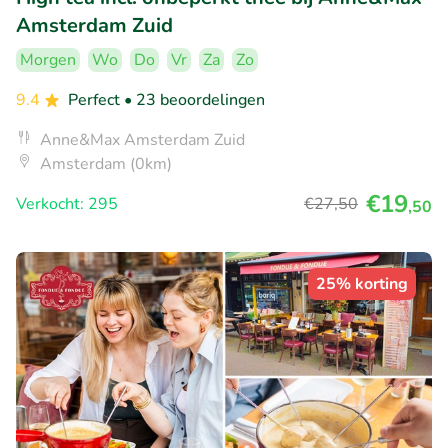
Amsterdam Zuid
Morgen
Wo
Do
Vr
Za
Zo
9.4
Perfect
• 23 beoordelingen
Anne&Max Amsterdam Zuid
Amsterdam (0km)
€19
Verkocht: 295
€27
,50
,50
25% korting