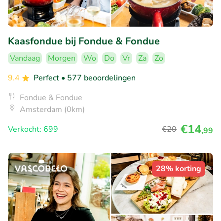
Kaasfondue bij Fondue & Fondue
Vandaag
Morgen
Wo
Do
Vr
Za
Zo
9.4
Perfect
• 577 beoordelingen
Fondue & Fondue
Amsterdam (0km)
€14
Verkocht: 699
€20
,99
28% korting