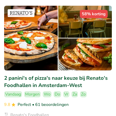
58% korting
2 panini's of pizza's naar keuze bij Renato's
Foodhallen in Amsterdam-West
Vandaag
Morgen
Wo
Do
Vr
Za
Zo
9.8
Perfect
• 61 beoordelingen
Renato's Foodhallen