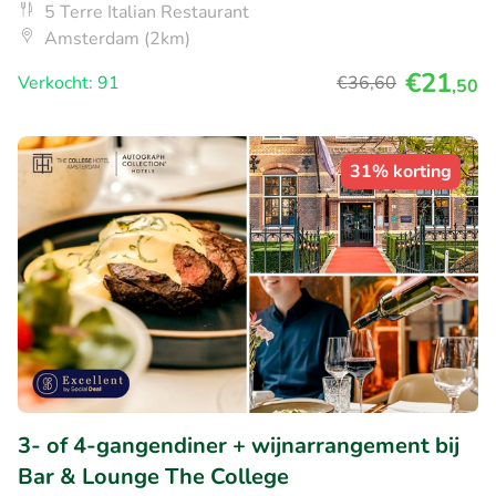
5 Terre Italian Restaurant
Amsterdam (2km)
€21
Verkocht: 91
€36
,60
,50
31% korting
3- of 4-gangendiner + wijnarrangement bij
Bar & Lounge The College