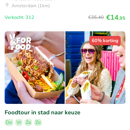
Amsterdam (1km)
€14
Verkocht: 312
€35
,40
,95
60% korting
Foodtour in stad naar keuze
Do
Vr
Za
Zo