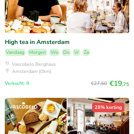
High tea in Amsterdam
Vandaag
Morgen
Wo
Do
Vr
Za
Vascobelo Berghaus
Amsterdam (0km)
€19
Verkocht: 9
€27
,50
,75
28% korting