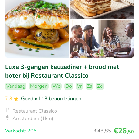
Luxe 3-gangen keuzediner + brood met
boter bij Restaurant Classico
Vandaag
Morgen
Wo
Do
Vr
Za
Zo
7.8
Goed
• 113 beoordelingen
Restaurant Classico
Amsterdam (1km)
€26
Verkocht: 206
€48
,85
,50