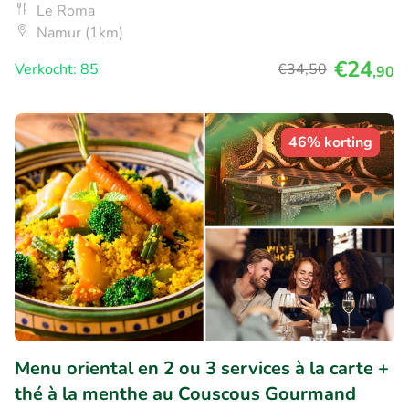
Le Roma
Namur (1km)
€24
Verkocht: 85
€34
,50
,90
46% korting
Menu oriental en 2 ou 3 services à la carte +
thé à la menthe au Couscous Gourmand