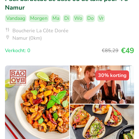
Namur
Vandaag
Morgen
Ma
Di
Wo
Do
Vr
Boucherie La Côte Dorée
Namur (0km)
€49
Verkocht: 0
€85
,29
30% korting