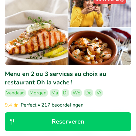
Menu en 2 ou 3 services au choix au
restaurant Oh la vache !
Vandaag
Morgen
Ma
Di
Wo
Do
Vr
9.4
Perfect
• 217 beoordelingen
Oh la vache !
Reserveren
Namur (3km)
Ontdek
Zoeken
Boekingen
Menu