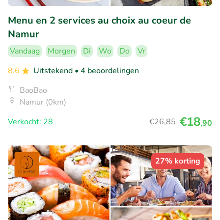
Menu en 2 services au choix au coeur de
Namur
Vandaag
Morgen
Di
Wo
Do
Vr
8.6
Uitstekend
• 4 beoordelingen
BaoBao
Namur (0km)
€18
Verkocht: 28
€26
,85
,90
27% korting