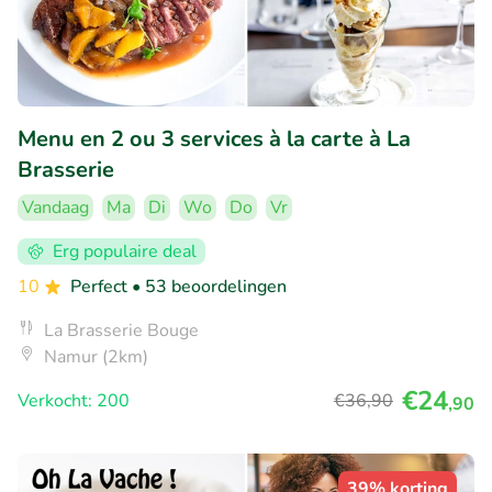
Menu en 2 ou 3 services à la carte à La
Brasserie
Vandaag
Ma
Di
Wo
Do
Vr
Erg populaire deal
10
Perfect
• 53 beoordelingen
La Brasserie Bouge
Namur (2km)
€24
Verkocht: 200
€36
,90
,90
39% korting