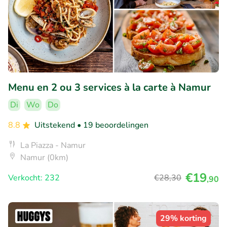
Menu en 2 ou 3 services à la carte à Namur
Di
Wo
Do
8.8
Uitstekend
• 19 beoordelingen
La Piazza - Namur
Namur (0km)
€19
Verkocht: 232
€28
,30
,90
29% korting