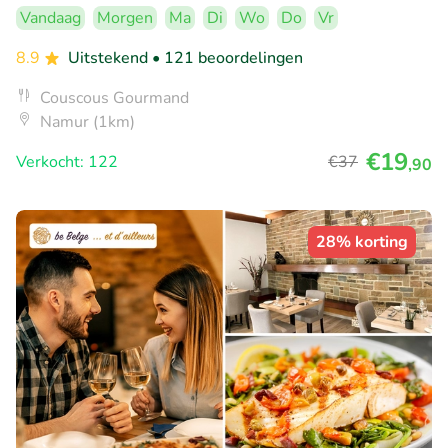
Vandaag
Morgen
Ma
Di
Wo
Do
Vr
8.9
Uitstekend
• 121 beoordelingen
Couscous Gourmand
Namur (1km)
€19
Verkocht: 122
€37
,90
28% korting