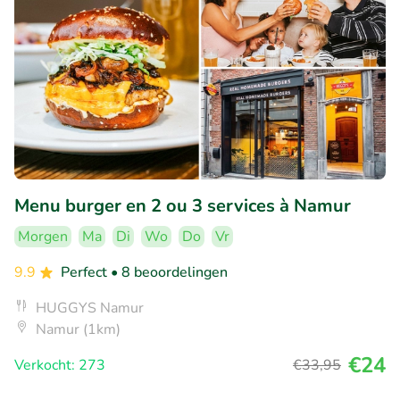
Menu burger en 2 ou 3 services à Namur
Morgen
Ma
Di
Wo
Do
Vr
9.9
Perfect
• 8 beoordelingen
HUGGYS Namur
Namur (1km)
€24
Verkocht: 273
€33
,95