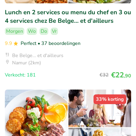
Lunch en 2 services ou menu du chef en 3 ou
4 services chez Be Belge... et d'ailleurs
Morgen
Wo
Do
Vr
9.9
Perfect
• 37 beoordelingen
Be Belge... et d'ailleurs
Namur (2km)
€22
Verkocht: 181
€32
,90
33% korting