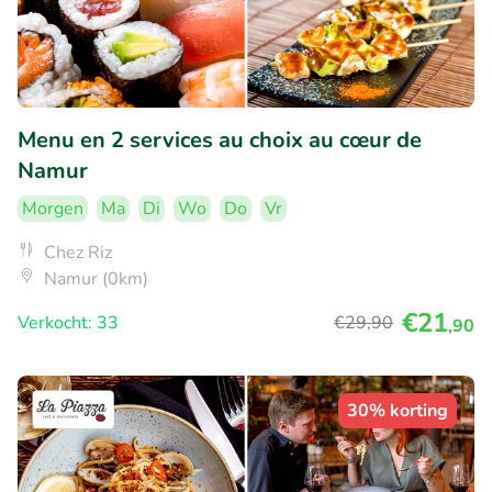
Menu en 2 services au choix au cœur de
Namur
Morgen
Ma
Di
Wo
Do
Vr
Chez Riz
Namur (0km)
€21
Verkocht: 33
€29
,90
,90
30% korting