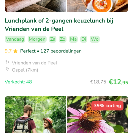
Lunchplank of 2-gangen keuzelunch bij
Vrienden van de Peel
Vandaag
Morgen
Za
Zo
Ma
Di
Wo
9.7
Perfect
• 127 beoordelingen
Vrienden van de Peel
Ospel (7km)
€12
Verkocht: 48
€18
,75
,95
39% korting