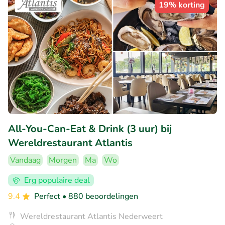
19% korting
All-You-Can-Eat & Drink (3 uur) bij
Wereldrestaurant Atlantis
Vandaag
Morgen
Ma
Wo
Erg populaire deal
9.4
Perfect
• 880 beoordelingen
Wereldrestaurant Atlantis Nederweert