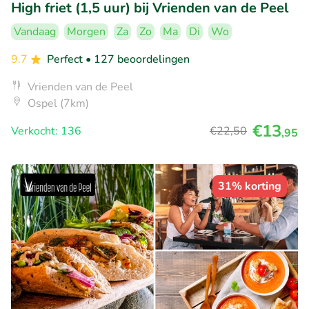
High friet (1,5 uur) bij Vrienden van de Peel
Vandaag
Morgen
Za
Zo
Ma
Di
Wo
9.7
Perfect
• 127 beoordelingen
Vrienden van de Peel
Ospel (7km)
€13
Verkocht: 136
€22
,50
,95
31% korting