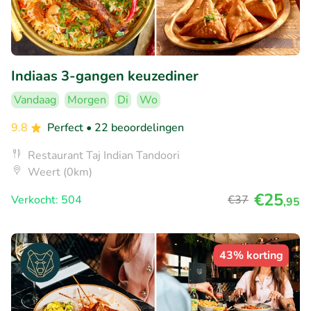
Indiaas 3-gangen keuzediner
Vandaag
Morgen
Di
Wo
9.8
Perfect
• 22 beoordelingen
Restaurant Taj Indian Tandoori
Weert (0km)
€25
Verkocht: 504
€37
,95
43% korting