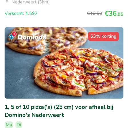
Nederweert (3km)
€36
Verkocht: 4.597
€45
,50
,95
53% korting
1, 5 of 10 pizza('s) (25 cm) voor afhaal bij
Domino's Nederweert
Ma
Di