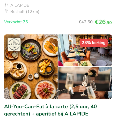
A LAPIDE
Bocholt (12km)
€26
Verkocht: 76
€42
,50
,90
28% korting
All-You-Can-Eat à la carte (2,5 uur, 40
gerechten) + aperitief bij A LAPIDE