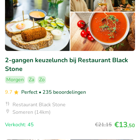
2-gangen keuzelunch bij Restaurant Black
Stone
Morgen
Za
Zo
9.7
Perfect
• 235 beoordelingen
Restaurant Black Stone
Someren (14km)
€13
Verkocht: 45
€21
,15
,50