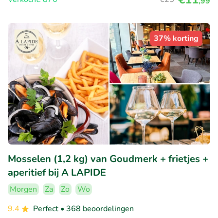
,99
37% korting
Mosselen (1,2 kg) van Goudmerk + frietjes +
aperitief bij A LAPIDE
Morgen
Za
Zo
Wo
9.4
Perfect
• 368 beoordelingen