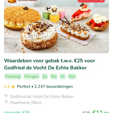
Waardebon voor gebak t.w.v. €25 voor
Godfried de Vocht De Echte Bakker
Vandaag
Morgen
Za
Ma
Di
Wo
9.6
Perfect
• 2.247 beoordelingen
Godfried de Vocht De Echte Bakker
Maarheeze (9km)
€11
Verkocht: 876
€25