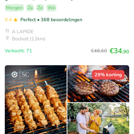
Morgen
Za
Zo
Wo
9.4
Perfect
• 368 beoordelingen
A LAPIDE
Bocholt (12km)
€34
Verkocht: 71
€48
,60
,90
29% korting