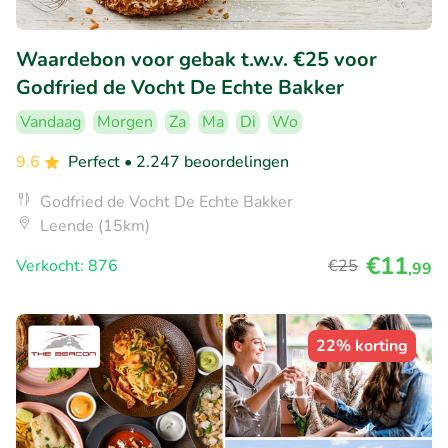
Waardebon voor gebak t.w.v. €25 voor
Godfried de Vocht De Echte Bakker
Vandaag
Morgen
Za
Ma
Di
Wo
9.6
Perfect
• 2.247 beoordelingen
Godfried de Vocht De Echte Bakker
Leende (15km)
€11
Verkocht: 876
€25
,99
22% korting