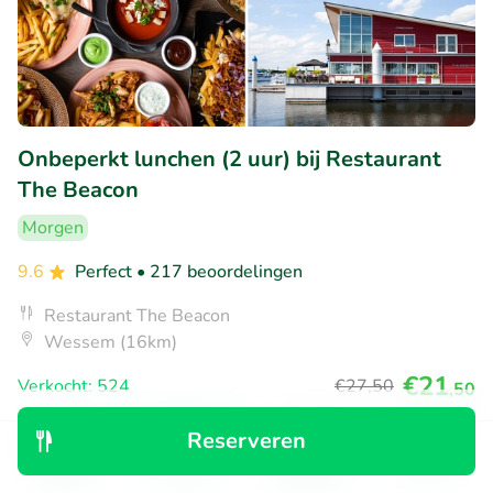
Onbeperkt lunchen (2 uur) bij Restaurant
The Beacon
Morgen
9.6
Perfect
• 217 beoordelingen
Restaurant The Beacon
Wessem (16km)
€21
Verkocht: 524
€27
,50
,50
Reserveren
Ontdek
Zoeken
Boekingen
Menu
21% korting