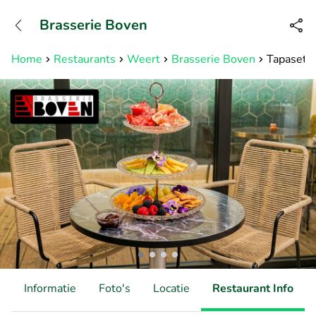
+31882050505
Brasserie Boven
Bereikbaar tot 23:00 uur
Home
Restaurants
Weert
Brasserie Boven
Tapasetag
d
Informatie
Foto's
Locatie
Restaurant Info