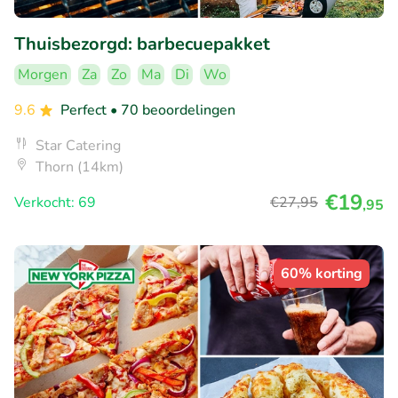
Thuisbezorgd: barbecuepakket
Morgen
Za
Zo
Ma
Di
Wo
9.6
Perfect
• 70 beoordelingen
Star Catering
Thorn (14km)
€19
Verkocht: 69
€27
,95
,95
60% korting