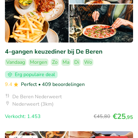
4-gangen keuzediner bij De Beren
Vandaag
Morgen
Zo
Ma
Di
Wo
Erg populaire deal
9.4
Perfect
• 409 beoordelingen
De Beren Nederweert
Nederweert (3km)
€25
Verkocht: 1.453
€45
,80
,95