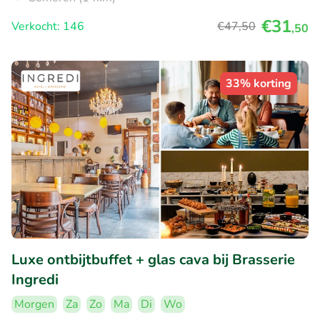
€31
Verkocht: 146
€47
,50
,50
33% korting
Luxe ontbijtbuffet + glas cava bij Brasserie
Ingredi
Morgen
Za
Zo
Ma
Di
Wo