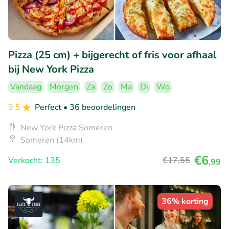
Pizza (25 cm) + bijgerecht of fris voor afhaal
bij New York Pizza
Vandaag
Morgen
Za
Zo
Ma
Di
Wo
9.5
Perfect
• 36 beoordelingen
New York Pizza Someren
Someren (14km)
€6
Verkocht: 135
€17
,55
,99
36% korting