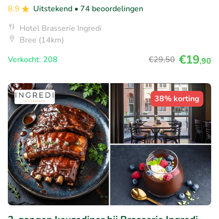
8.9
Uitstekend
• 74 beoordelingen
Hotel Brasserie Ingredi
Bree (14km)
€19
Verkocht: 208
€29
,50
,90
38% korting