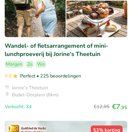
Wandel- of fietsarrangement of mini-
lunchproeverij bij Jorine's Theetuin
Morgen
Zo
Wo
9.8
Perfect
• 225 beoordelingen
Jorine's Theetuin
Budel-Dorplein (8km)
€7
Verkocht: 34
€12
,95
,95
52% korting