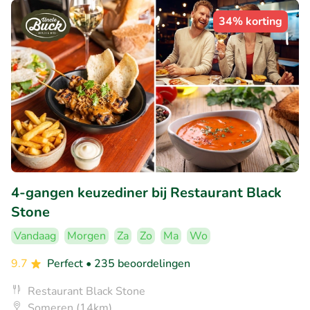
34% korting
4-gangen keuzediner bij Restaurant Black
Stone
Vandaag
Morgen
Za
Zo
Ma
Wo
9.7
Perfect
• 235 beoordelingen
Restaurant Black Stone
Someren (14km)