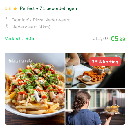
9.8
Perfect
• 71 beoordelingen
Domino's Pizza Nederweert
Nederweert (4km)
€5
Verkocht: 306
€12
,70
,99
38% korting