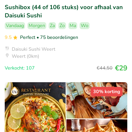
Sushibox (44 of 106 stuks) voor afhaal van
Daisuki Sushi
Vandaag
Morgen
Za
Zo
Ma
Wo
9.5
Perfect
• 75 beoordelingen
Daisuki Sushi Weert
Weert (0km)
€29
Verkocht: 107
€44
,50
30% korting