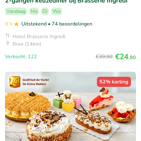
2-gangen keuzediner bij Brasserie Ingredi
Vandaag
Ma
Di
Wo
8.9
Uitstekend
• 74 beoordelingen
Hotel Brasserie Ingredi
Bree (14km)
€24
Verkocht: 122
€39
,90
,90
52% korting