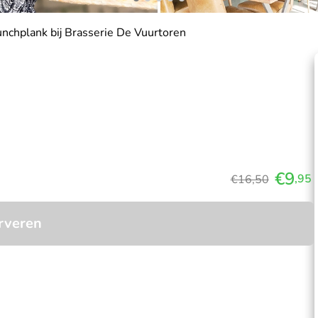
nchplank bij Brasserie De Vuurtoren
€9
,95
€16,50
rveren