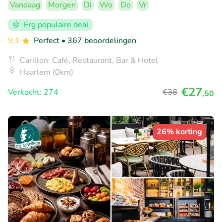
Vandaag
Morgen
Di
Wo
Do
Vr
Erg populaire deal
9.1
Perfect
• 367 beoordelingen
Carillon: Café, Restaurant, Bar & Hotel
Haarlem (0km)
€27
Verkocht: 274
€38
,50
26% korting