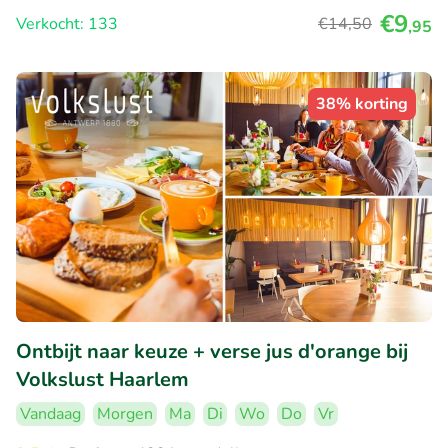
€9
Verkocht: 133
€14
,50
,95
38% korting
Ontbijt naar keuze + verse jus d'orange bij
Volkslust Haarlem
Vandaag
Morgen
Ma
Di
Wo
Do
Vr