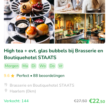
High tea + evt. glas bubbels bij Brasserie en
Boutiquehotel STAATS
Morgen
Ma
Di
Wo
Do
Vr
9.6
Perfect
• 88 beoordelingen
Brasserie en Boutiquehotel STAATS
Haarlem (0km)
€22
Verkocht: 144
€27
,50
,50