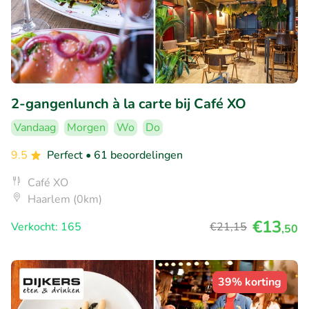
2-gangenlunch à la carte bij Café XO
Vandaag
Morgen
Wo
Do
9.5
Perfect
• 61 beoordelingen
Café XO
Haarlem (0km)
€13
Verkocht: 165
€21
,15
,50
39% korting