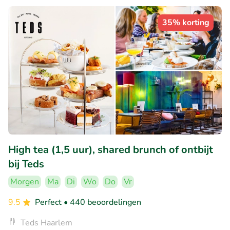
35% korting
High tea (1,5 uur), shared brunch of ontbijt
bij Teds
Morgen
Ma
Di
Wo
Do
Vr
9.5
Perfect
• 440 beoordelingen
Teds Haarlem