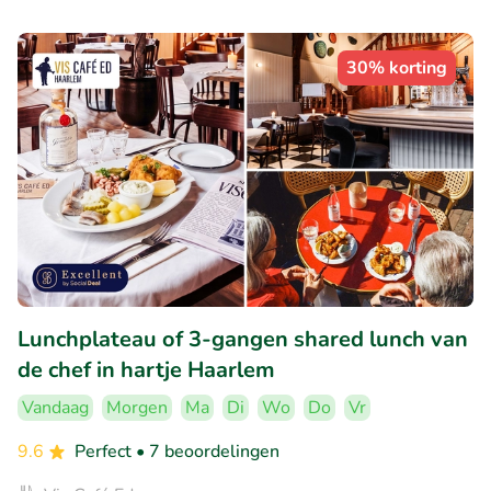
30% korting
Lunchplateau of 3-gangen shared lunch van
de chef in hartje Haarlem
Vandaag
Morgen
Ma
Di
Wo
Do
Vr
9.6
Perfect
• 7 beoordelingen