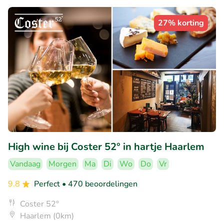
27% korting
High wine bij Coster 52° in hartje Haarlem
Vandaag
Morgen
Ma
Di
Wo
Do
Vr
9.8
Perfect
• 470 beoordelingen
Coster 52°
Haarlem (0km)