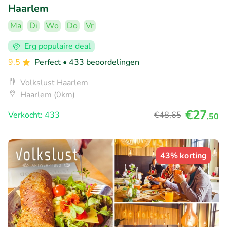
Haarlem
Ma
Di
Wo
Do
Vr
Erg populaire deal
9.5
Perfect
• 433 beoordelingen
Volkslust Haarlem
Haarlem (0km)
€27
Verkocht: 433
€48
,65
,50
43% korting