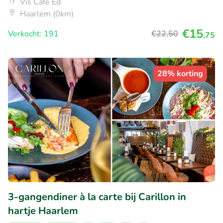
Vis Café Ed
Haarlem (0km)
€15
Verkocht: 191
€22
,50
,75
28% korting
3-gangendiner à la carte bij Carillon in
hartje Haarlem