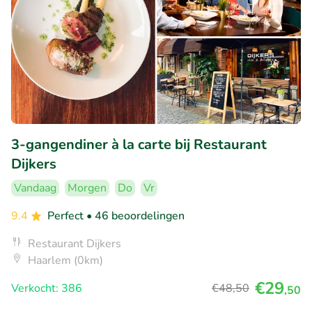
3-gangendiner à la carte bij Restaurant
Dijkers
Vandaag
Morgen
Do
Vr
9.4
Perfect
• 46 beoordelingen
Restaurant Dijkers
Haarlem (0km)
€29
Verkocht: 386
€48
,50
,50