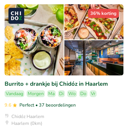
36% korting
Burrito + drankje bij Chidóz in Haarlem
Vandaag
Morgen
Ma
Di
Wo
Do
Vr
9.6
Perfect
• 37 beoordelingen
Chidóz Haarlem
Haarlem (0km)