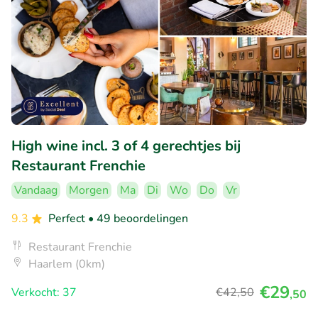
High wine incl. 3 of 4 gerechtjes bij
Restaurant Frenchie
Vandaag
Morgen
Ma
Di
Wo
Do
Vr
9.3
Perfect
• 49 beoordelingen
Restaurant Frenchie
Haarlem (0km)
€29
Verkocht: 37
€42
,50
,50