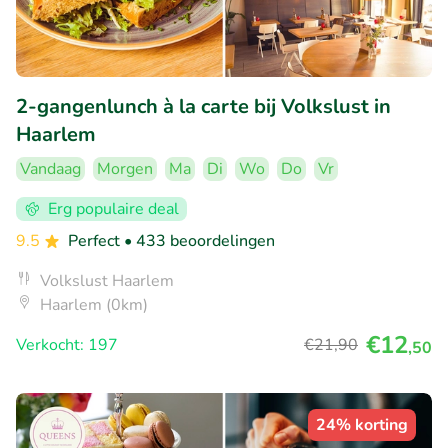
2-gangenlunch à la carte bij Volkslust in
Haarlem
Vandaag
Morgen
Ma
Di
Wo
Do
Vr
Erg populaire deal
9.5
Perfect
• 433 beoordelingen
Volkslust Haarlem
Haarlem (0km)
€12
Verkocht: 197
€21
,90
,50
24% korting