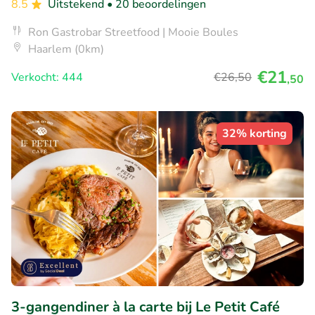
8.5
Uitstekend
• 20 beoordelingen
Ron Gastrobar Streetfood | Mooie Boules
Haarlem (0km)
€21
Verkocht: 444
€26
,50
,50
32% korting
3-gangendiner à la carte bij Le Petit Café