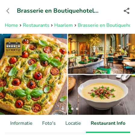
+31882050505
Brasserie en Boutiquehotel
Bereikbaar tot 23:00 uur
STAATS
Home
Restaurants
Haarlem
Brasserie en Boutiqueho
d
Informatie
Foto's
Locatie
Restaurant Info