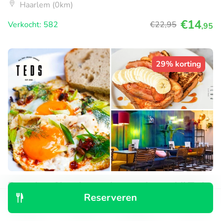
Haarlem (0km)
€14
Verkocht: 582
€22
,95
,95
29% korting
Brunch- of lunchgerecht naar keuze bij Teds
Reserveren
Haarlem
Ontdek
Zoeken
Boekingen
Menu
Morgen
Ma
Di
Wo
Do
Vr