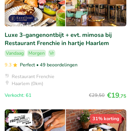
Luxe 3-gangenontbijt + evt. mimosa bij
Restaurant Frenchie in hartje Haarlem
Vandaag
Morgen
Vr
9.3
Perfect
• 49 beoordelingen
Restaurant Frenchie
Haarlem (0km)
€19
Verkocht: 61
€29
,50
,75
31% korting