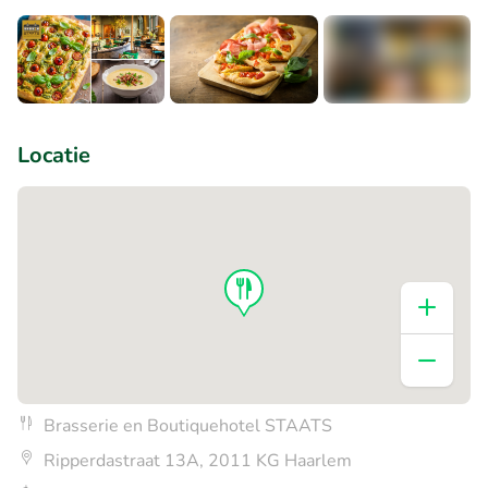
+2
Locatie
Brasserie en Boutiquehotel STAATS
Ripperdastraat 13A, 2011 KG Haarlem