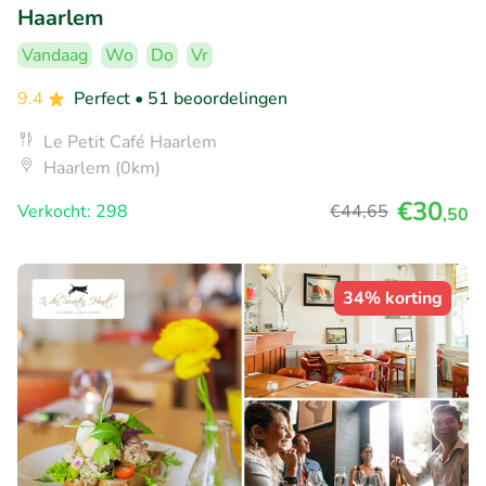
Haarlem
Vandaag
Wo
Do
Vr
9.4
Perfect
• 51 beoordelingen
Le Petit Café Haarlem
Haarlem (0km)
€30
Verkocht: 298
€44
,65
,50
34% korting