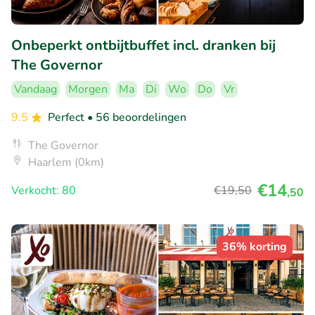
Onbeperkt ontbijtbuffet incl. dranken bij
The Governor
Vandaag
Morgen
Ma
Di
Wo
Do
Vr
9.5
Perfect
• 56 beoordelingen
The Governor
Haarlem (0km)
€14
Verkocht: 80
€19
,50
,50
36% korting