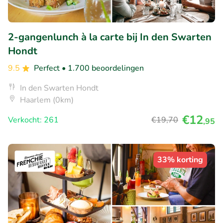
2-gangenlunch à la carte bij In den Swarten
Hondt
9.5
Perfect
• 1.700 beoordelingen
In den Swarten Hondt
Haarlem (0km)
€12
Verkocht: 261
€19
,70
,95
33% korting