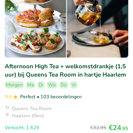
Afternoon High Tea + welkomstdrankje (1,5
uur) bij Queens Tea Room in hartje Haarlem
Morgen
Ma
Di
Wo
Do
Vr
9.6
Perfect
• 103 beoordelingen
Queens Tea Room
Haarlem (0km)
€24
Verkocht: 1.629
€32
,95
,95