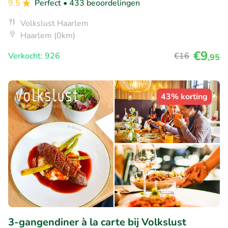
9.5
Perfect
• 433 beoordelingen
Volkslust Haarlem
Haarlem (0km)
€9
Verkocht: 926
€16
,95
43% korting
3-gangendiner à la carte bij Volkslust