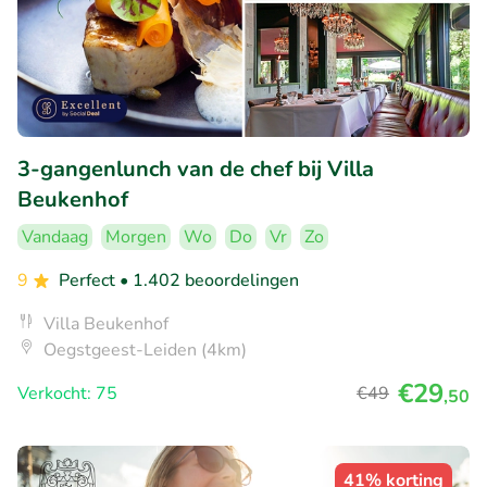
3-gangenlunch van de chef bij Villa
Beukenhof
Vandaag
Morgen
Wo
Do
Vr
Zo
9
Perfect
• 1.402 beoordelingen
Villa Beukenhof
Oegstgeest-Leiden (4km)
€29
Verkocht: 75
€49
,50
41% korting