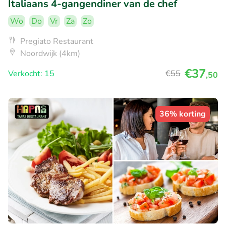
Italiaans 4-gangendiner van de chef
Wo
Do
Vr
Za
Zo
Pregiato Restaurant
Noordwijk (4km)
€37
Verkocht: 15
€55
,50
36% korting