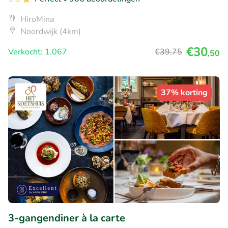
HiroMina
Noordwijk (4km)
€30
Verkocht: 1.067
€39
,75
,50
37% korting
3-gangendiner à la carte