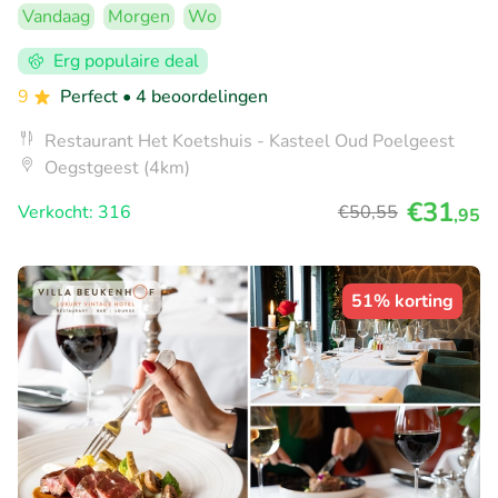
Vandaag
Morgen
Wo
Erg populaire deal
9
Perfect
• 4 beoordelingen
Restaurant Het Koetshuis - Kasteel Oud Poelgeest
Oegstgeest (4km)
€31
Verkocht: 316
€50
,55
,95
51% korting