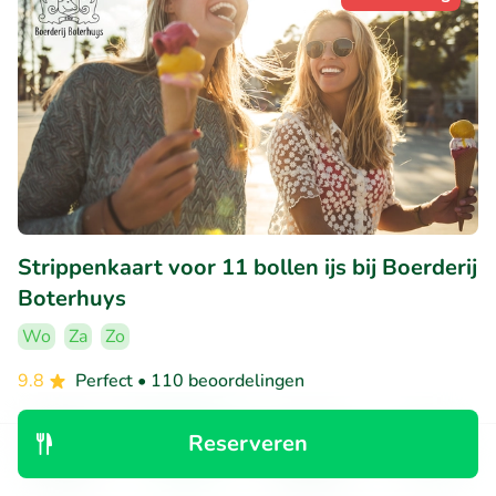
Strippenkaart voor 11 bollen ijs bij Boerderij
Boterhuys
Wo
Za
Zo
9.8
Perfect
• 110 beoordelingen
Boerderij Boterhuys
Reserveren
Warmond (4km)
Ontdek
Zoeken
Boekingen
Menu