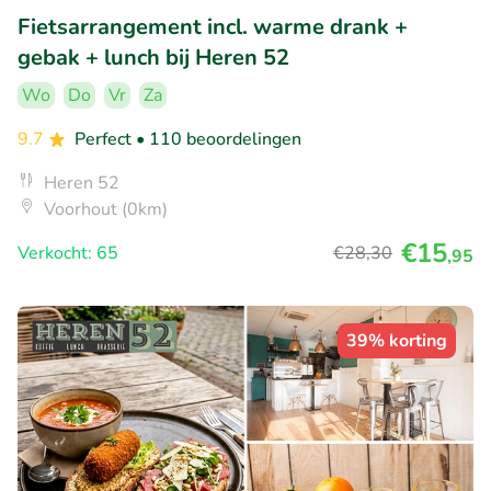
Fietsarrangement incl. warme drank +
gebak + lunch bij Heren 52
Wo
Do
Vr
Za
9.7
Perfect
• 110 beoordelingen
Heren 52
Voorhout (0km)
€15
Verkocht: 65
€28
,30
,95
39% korting