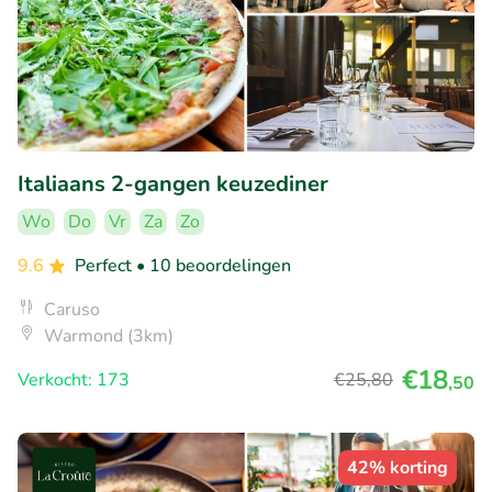
Italiaans 2-gangen keuzediner
Wo
Do
Vr
Za
Zo
9.6
Perfect
• 10 beoordelingen
Caruso
Warmond (3km)
€18
Verkocht: 173
€25
,80
,50
42% korting