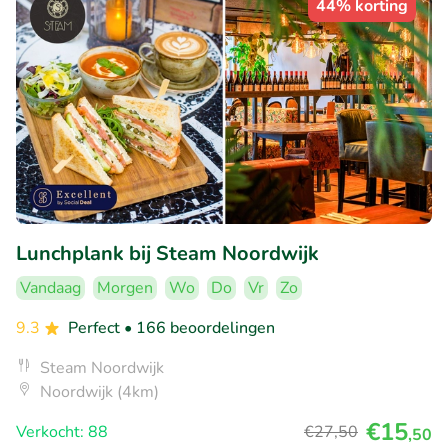
44% korting
Lunchplank bij Steam Noordwijk
Vandaag
Morgen
Wo
Do
Vr
Zo
9.3
Perfect
• 166 beoordelingen
Steam Noordwijk
Noordwijk (4km)
€15
Verkocht: 88
€27
,50
,50