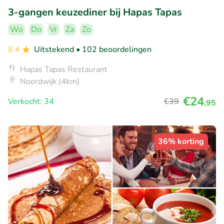
3-gangen keuzediner bij Hapas Tapas
Wo
Do
Vr
Za
Zo
8.4
Uitstekend
• 102 beoordelingen
Hapas Tapas Restaurant
Noordwijk (4km)
€24
Verkocht: 34
€39
,95
36% korting