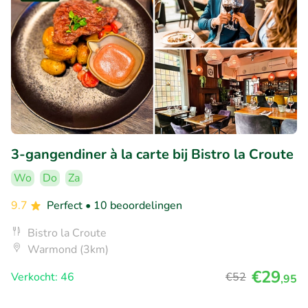
3-gangendiner à la carte bij Bistro la Croute
Wo
Do
Za
9.7
Perfect
• 10 beoordelingen
Bistro la Croute
Warmond (3km)
€29
Verkocht: 46
€52
,95