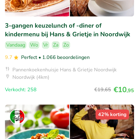
3-gangen keuzelunch of -diner of
kindermenu bij Hans & Grietje in Noordwijk
Vandaag
Wo
Vr
Za
Zo
9.7
Perfect
• 1.066 beoordelingen
Pannenkoekenhuisje Hans & Grietje Noordwijk
Noordwijk (4km)
€10
Verkocht: 258
€19
,65
,95
42% korting