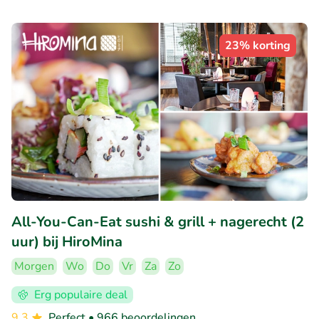
23% korting
All-You-Can-Eat sushi & grill + nagerecht (2
uur) bij HiroMina
Morgen
Wo
Do
Vr
Za
Zo
Erg populaire deal
9.3
Perfect
• 966 beoordelingen