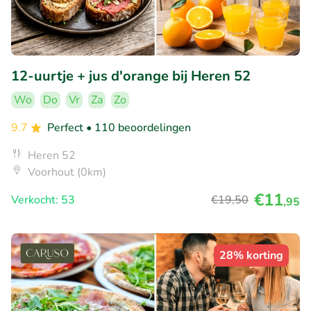
12-uurtje + jus d'orange bij Heren 52
Wo
Do
Vr
Za
Zo
9.7
Perfect
• 110 beoordelingen
Heren 52
Voorhout (0km)
€11
Verkocht: 53
€19
,50
,95
28% korting