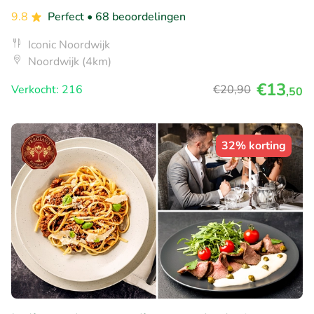
9.8
Perfect
• 68 beoordelingen
Iconic Noordwijk
Noordwijk (4km)
€13
Verkocht: 216
€20
,90
,50
32% korting