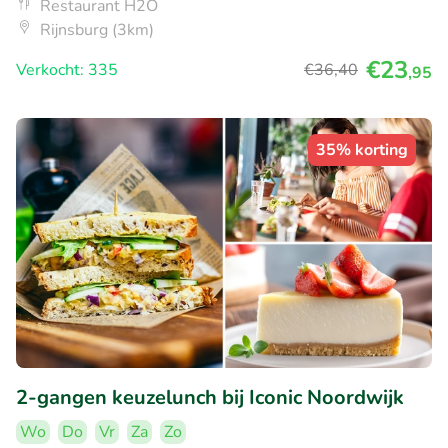
Restaurant H2O
Rijnsburg (3km)
€23
Verkocht: 335
€36
,40
,95
35% korting
2-gangen keuzelunch bij Iconic Noordwijk
Wo
Do
Vr
Za
Zo