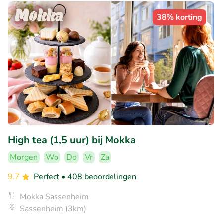
38% korting
High tea (1,5 uur) bij Mokka
Morgen
Wo
Do
Vr
Za
9.7
Perfect
• 408 beoordelingen
Mokka Sassenheim
Sassenheim (3km)