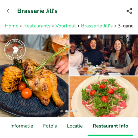
+31882050505
Brasserie Jill's
Bereikbaar tot 23:00 uur
Home
Restaurants
Voorhout
Brasserie Jill's
3-gangen 
d
Informatie
Foto's
Locatie
Restaurant Info