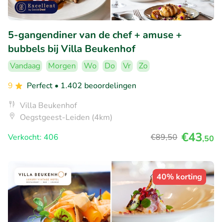
5-gangendiner van de chef + amuse +
bubbels bij Villa Beukenhof
Vandaag
Morgen
Wo
Do
Vr
Zo
9
Perfect
• 1.402 beoordelingen
Villa Beukenhof
Oegstgeest-Leiden (4km)
€43
Verkocht: 406
€89
,50
,50
40% korting