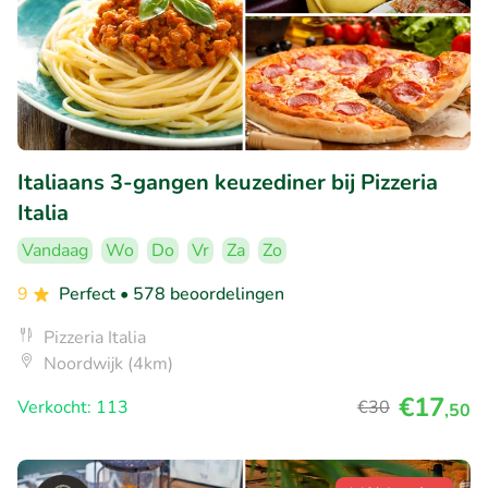
Italiaans 3-gangen keuzediner bij Pizzeria
Italia
Vandaag
Wo
Do
Vr
Za
Zo
9
Perfect
• 578 beoordelingen
Pizzeria Italia
Noordwijk (4km)
€17
Verkocht: 113
€30
,50