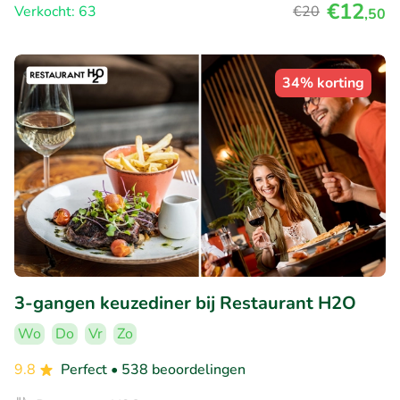
€12
Verkocht: 63
€20
,50
34% korting
3-gangen keuzediner bij Restaurant H2O
Wo
Do
Vr
Zo
9.8
Perfect
• 538 beoordelingen