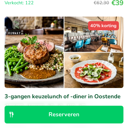
€39
Verkocht: 122
€62
,30
40% korting
3-gangen keuzelunch of -diner in Oostende
Vandaag
Morgen
Zo
Di
Wo
Do
Reserveren
Restaurant Runway
Ontdek
Zoeken
Boekingen
Menu
Oostende (21km)