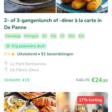
2- of 3-gangenlunch of -diner à la carte in
De Panne
Vandaag
Morgen
Zo
Ma
Di
Wo
Do
Erg populaire deal
8.9
Uitstekend
• 91 beoordelingen
Le Petit Bonhomme
De Panne (0km)
€24
Verkocht: 415
€40
,75
,90
27% korting