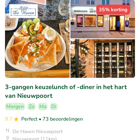
35% korting
3-gangen keuzelunch of -diner in het hart
van Nieuwpoort
Morgen
Zo
Ma
Di
9.7
Perfect
• 73 beoordelingen
De Haven Nieuwpoort
Nieuwpoort (11km)