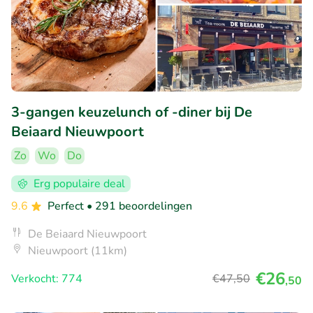
3-gangen keuzelunch of -diner bij De
Beiaard Nieuwpoort
Zo
Wo
Do
Erg populaire deal
9.6
Perfect
• 291 beoordelingen
De Beiaard Nieuwpoort
Nieuwpoort (11km)
€26
Verkocht: 774
€47
,50
,50