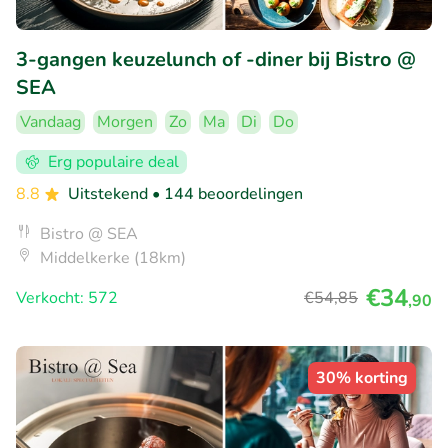
3-gangen keuzelunch of -diner bij Bistro @
SEA
Vandaag
Morgen
Zo
Ma
Di
Do
Erg populaire deal
8.8
Uitstekend
• 144 beoordelingen
Bistro @ SEA
Middelkerke (18km)
€34
Verkocht: 572
€54
,85
,90
30% korting