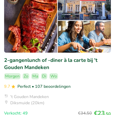
2-gangenlunch of -diner à la carte bij 't
Gouden Mandeken
Morgen
Zo
Ma
Di
Wo
9.7
Perfect
• 107 beoordelingen
't Gouden Mandeken
Diksmuide (20km)
€23
Verkocht: 49
€34
,50
,50