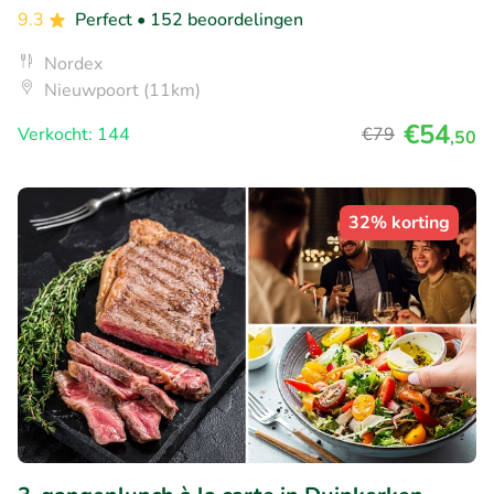
9.3
Perfect
• 152 beoordelingen
Nordex
Nieuwpoort (11km)
€54
Verkocht: 144
€79
,50
32% korting