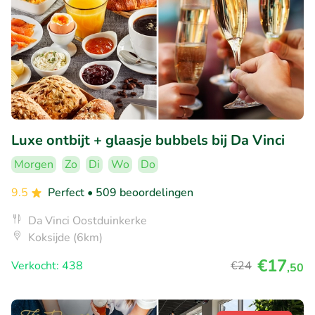
Luxe ontbijt + glaasje bubbels bij Da Vinci
Morgen
Zo
Di
Wo
Do
9.5
Perfect
• 509 beoordelingen
Da Vinci Oostduinkerke
Koksijde (6km)
€17
Verkocht: 438
€24
,50