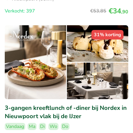
€34
Verkocht: 397
€53
,85
,90
31% korting
3-gangen kreeftlunch of -diner bij Nordex in
Nieuwpoort vlak bij de IJzer
Vandaag
Ma
Di
Wo
Do