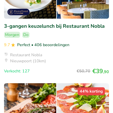
3-gangen keuzelunch bij Restaurant Nobla
Morgen
Do
9.7
Perfect
• 406 beoordelingen
Restaurant Nobla
Nieuwpoort (10km)
€39
Verkocht: 127
€50
,70
,90
44% korting