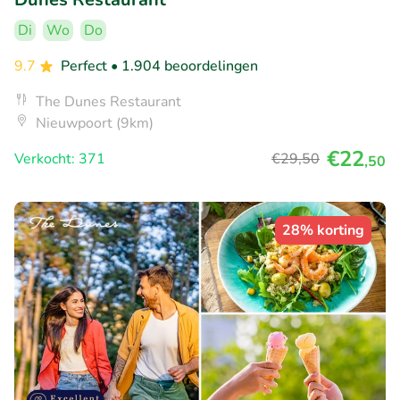
Di
Wo
Do
9.7
Perfect
• 1.904 beoordelingen
The Dunes Restaurant
Nieuwpoort (9km)
€22
Verkocht: 371
€29
,50
,50
28% korting