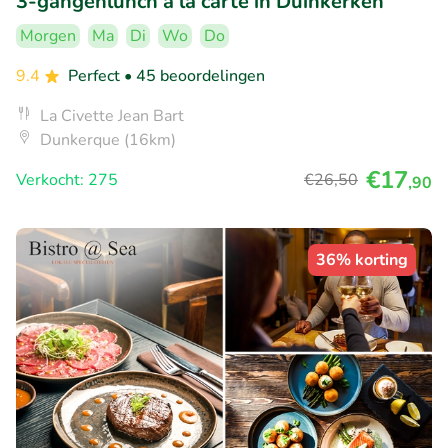
3-gangenlunch à la carte in Duinkerken
Morgen
Ma
Di
Wo
Do
9.4
Perfect
• 45 beoordelingen
La Civette Jean Bart
Dunkerque (16km)
€17
Verkocht: 275
€26
,50
,90
36% korting