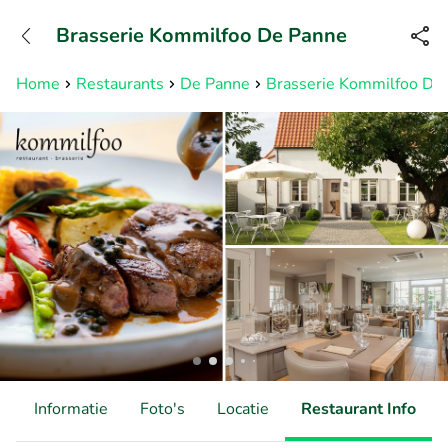
+31882050505
Brasserie Kommilfoo De Panne
Bereikbaar tot 23:00 uur
Home
Restaurants
De Panne
Brasserie Kommilfoo De
d
Informatie
Foto's
Locatie
Restaurant Info