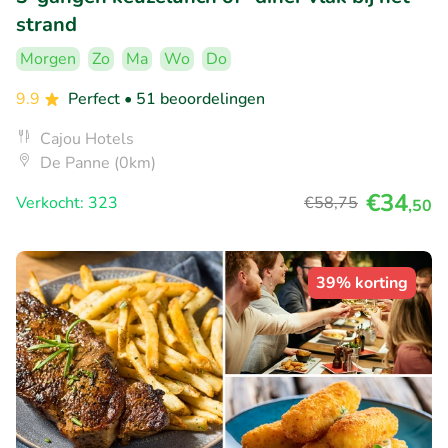
strand
Morgen
Zo
Ma
Wo
Do
9.9
Perfect
• 51 beoordelingen
Cajou Hotels
De Panne (0km)
€34
Verkocht: 323
€58
,75
,50
39% korting