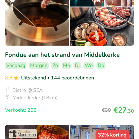
Fondue aan het strand van Middelkerke
Vandaag
Morgen
Zo
Ma
Di
Wo
Do
8.8
Uitstekend
• 144 beoordelingen
Bistro @ SEA
Middelkerke (18km)
€27
Verkocht: 206
€39
,30
32% korting