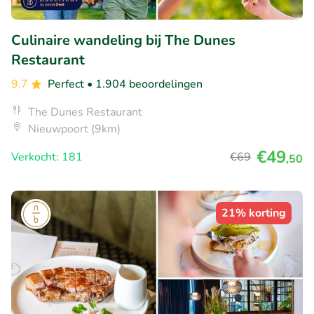
Culinaire wandeling bij The Dunes
Restaurant
9.7
Perfect
• 1.904 beoordelingen
The Dunes Restaurant
Nieuwpoort (9km)
€49
Verkocht: 181
€69
,50
21% korting