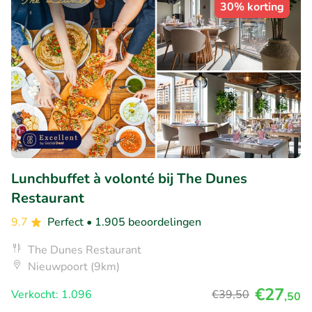
30% korting
Lunchbuffet à volonté bij The Dunes
Restaurant
9.7
Perfect
• 1.905 beoordelingen
The Dunes Restaurant
Nieuwpoort (9km)
€27
Verkocht: 1.096
€39
,50
,50