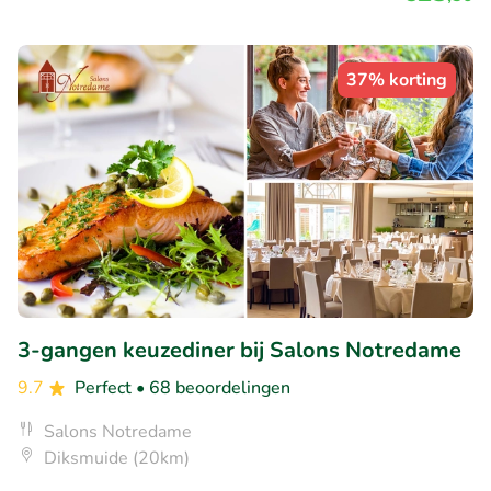
37% korting
3-gangen keuzediner bij Salons Notredame
9.7
Perfect
• 68 beoordelingen
Salons Notredame
Diksmuide (20km)