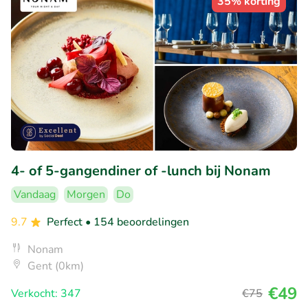
35% korting
4- of 5-gangendiner of -lunch bij Nonam
Vandaag
Morgen
Do
9.7
Perfect
• 154 beoordelingen
Nonam
Gent (0km)
€49
Verkocht: 347
€75