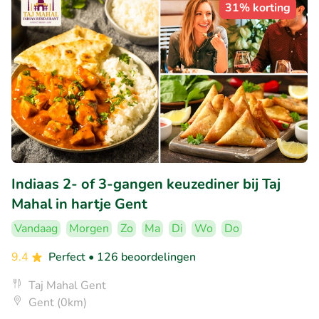
31% korting
Indiaas 2- of 3-gangen keuzediner bij Taj
Mahal in hartje Gent
Vandaag
Morgen
Zo
Ma
Di
Wo
Do
9.4
Perfect
• 126 beoordelingen
Taj Mahal Gent
Gent (0km)