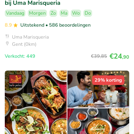
bij Uma Marisqueria
Vandaag
Morgen
Zo
Ma
Wo
Do
8.9
Uitstekend
• 586 beoordelingen
Uma Marisqueria
Gent (0km)
€24
Verkocht: 449
€39
,85
,90
29% korting