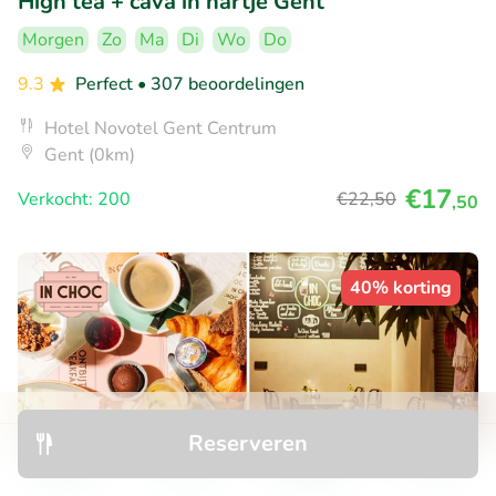
High tea + cava in hartje Gent
Morgen
Zo
Ma
Di
Wo
Do
9.3
Perfect
• 307 beoordelingen
Hotel Novotel Gent Centrum
Gent (0km)
€17
Verkocht: 200
€22
,50
,50
40% korting
Reserveren
Ontdek
Zoeken
Boekingen
Menu