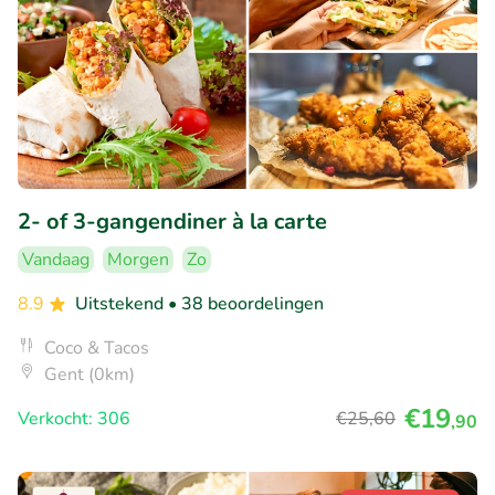
2- of 3-gangendiner à la carte
Vandaag
Morgen
Zo
8.9
Uitstekend
• 38 beoordelingen
Coco & Tacos
Gent (0km)
€19
Verkocht: 306
€25
,60
,90