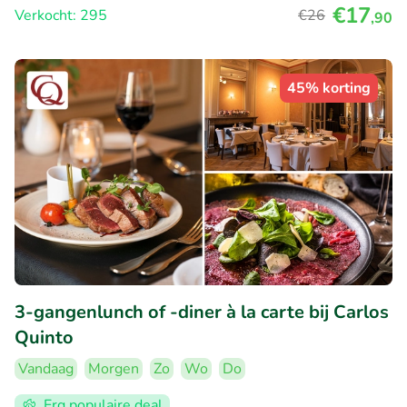
€17
Verkocht: 295
€26
,90
45% korting
3-gangenlunch of -diner à la carte bij Carlos
Quinto
Vandaag
Morgen
Zo
Wo
Do
Erg populaire deal