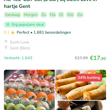
hartje Gent
Vandaag
Morgen
Zo
Ma
Di
Wo
Do
Erg populaire deal
9.1
Perfect
• 1.681 beoordelingen
Sushi Love
Gent (0km)
€17
Verkocht: 1.643
€27
,99
,90
34% korting