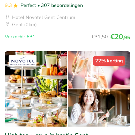
9.3
Perfect
• 307 beoordelingen
Hotel Novotel Gent Centrum
Gent (0km)
€20
Verkocht: 631
€31
,50
,95
22% korting