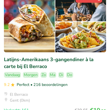
Latijns-Amerikaans 3-gangendiner à la
carte bij El Berraco
Vandaag
Morgen
Zo
Ma
Di
Do
9.2
Perfect
• 216 beoordelingen
El Berraco
Gent (0km)