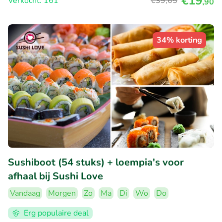
€19
Verkocht: 161
€39
,65
,90
34% korting
Sushiboot (54 stuks) + loempia's voor
afhaal bij Sushi Love
Vandaag
Morgen
Zo
Ma
Di
Wo
Do
Erg populaire deal