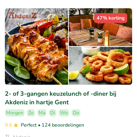
47% korting
2- of 3-gangen keuzelunch of -diner bij
Akdeniz in hartje Gent
Morgen
Zo
Ma
Di
Wo
Do
9.6
Perfect
• 124 beoordelingen