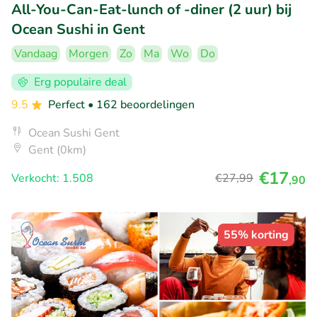
All-You-Can-Eat-lunch of -diner (2 uur) bij
Ocean Sushi in Gent
Vandaag
Morgen
Zo
Ma
Wo
Do
Erg populaire deal
9.5
Perfect
• 162 beoordelingen
Ocean Sushi Gent
Gent (0km)
€17
Verkocht: 1.508
€27
,99
,90
55% korting