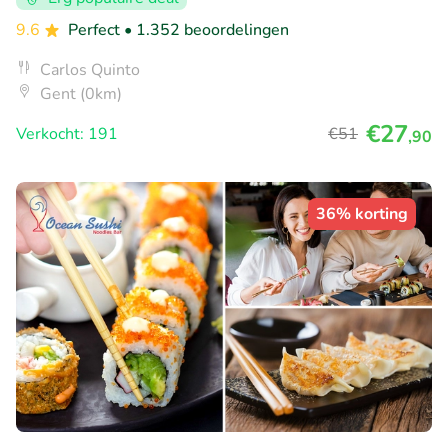
9.6
Perfect
• 1.352 beoordelingen
Carlos Quinto
Gent (0km)
€27
Verkocht: 191
€51
,90
36% korting