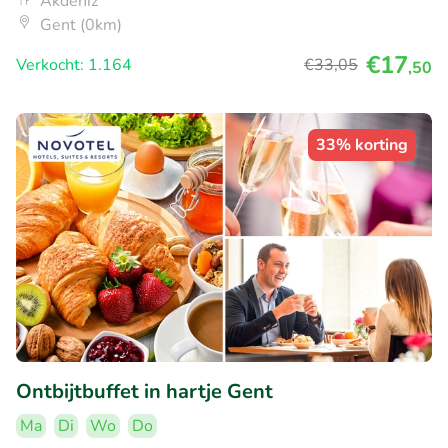
Akdeniz
Gent (0km)
€17
Verkocht: 1.164
€33
,05
,50
33% korting
Ontbijtbuffet in hartje Gent
Ma
Di
Wo
Do