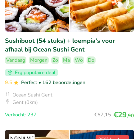
Sushiboot (54 stuks) + loempia's voor
afhaal bij Ocean Sushi Gent
Vandaag
Morgen
Zo
Ma
Wo
Do
Erg populaire deal
9.5
Perfect
• 162 beoordelingen
Ocean Sushi Gent
Gent (0km)
€29
Verkocht: 237
€67
,15
,90