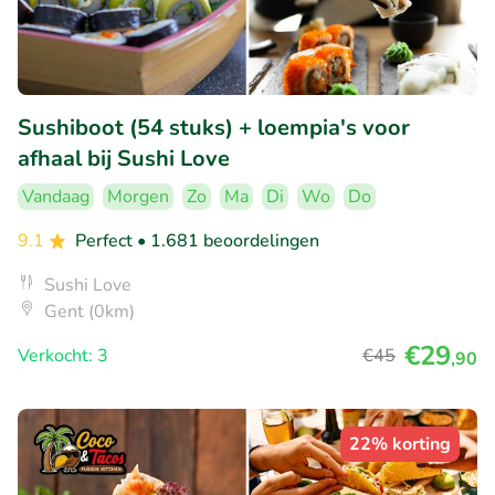
Sushiboot (54 stuks) + loempia's voor
afhaal bij Sushi Love
Vandaag
Morgen
Zo
Ma
Di
Wo
Do
9.1
Perfect
• 1.681 beoordelingen
Sushi Love
Gent (0km)
€29
Verkocht: 3
€45
,90
22% korting