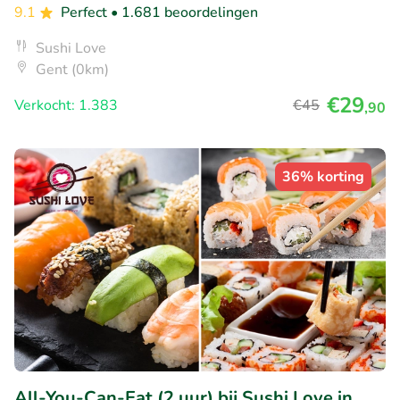
9.1
Perfect
• 1.681 beoordelingen
Sushi Love
Gent (0km)
€29
Verkocht: 1.383
€45
,90
36% korting
All-You-Can-Eat (2 uur) bij Sushi Love in