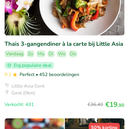
Thais 3-gangendiner à la carte bij Little Asia
Vandaag
Zo
Ma
Di
Wo
Do
Erg populaire deal
9.1
Perfect
• 452 beoordelingen
Little Asia Gent
Gent (0km)
€19
Verkocht: 431
€36
,40
,90
50% korting