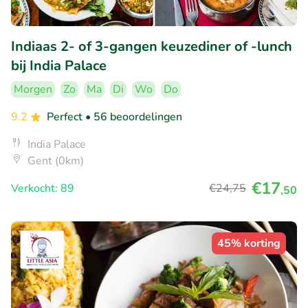
Indiaas 2- of 3-gangen keuzediner of -lunch
bij India Palace
Morgen
Zo
Ma
Di
Wo
Do
9.2
Perfect
• 56 beoordelingen
India Palace
Gent (0km)
€17
Verkocht: 89
€24
,75
,50
45% korting