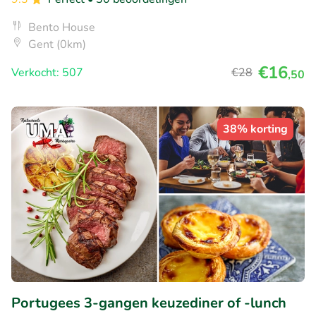
Bento House
Gent (0km)
€16
Verkocht: 507
€28
,50
38% korting
Portugees 3-gangen keuzediner of -lunch