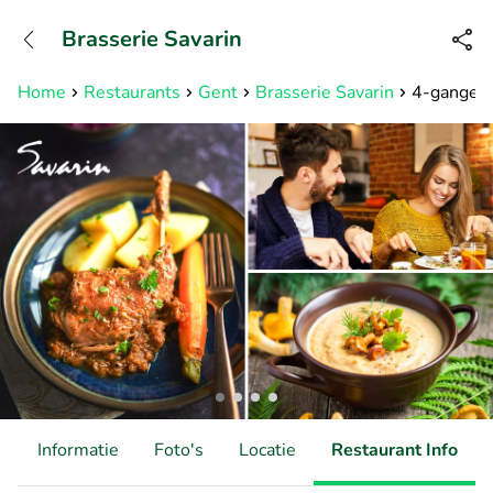
+31882050505
Brasserie Savarin
Bereikbaar tot 23:00 uur
Home
Restaurants
Gent
Brasserie Savarin
4-gangen w
d
Informatie
Foto's
Locatie
Restaurant Info