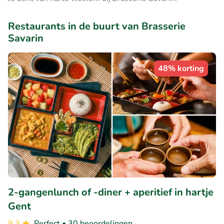
Restaurants in de buurt van Brasserie
Savarin
48% korting
2-gangenlunch of -diner + aperitief in hartje
Gent
9.3
Perfect
• 30 beoordelingen